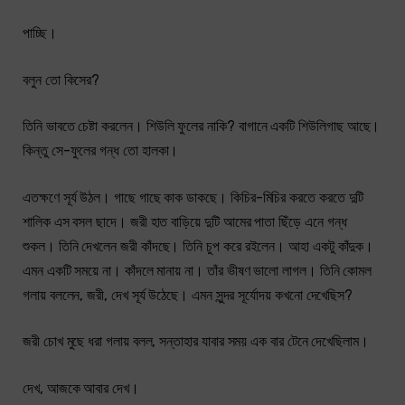
পাচ্ছি।
বলুন তো কিসের?
তিনি ভাবতে চেষ্টা করলেন। শিউলি ফুলের নাকি? বাগানে একটি শিউলিগাছ আছে।
কিন্তু সে-ফুলের গন্ধ তো হালকা।
এতক্ষণে সূর্য উঠল। গাছে গাছে কাক ডাকছে। কিচির-মিচির করতে করতে দুটি
শালিক এস বসল ছাদে। জরী হাত বাড়িয়ে দুটি আমের পাতা ছিঁড়ে এনে গন্ধ
শুকল। তিনি দেখলেন জরী কাঁদছে। তিনি চুপ করে রইলেন। আহা একটু কাঁদুক।
এমন একটি সময়ে না। কাঁদলে মানায় না। তাঁর ভীষণ ভালো লাগল। তিনি কোমল
গলায় বললেন, জরী, দেখ সূৰ্য উঠেছে। এমন সুন্দর সূর্যোদয় কখনো দেখেছিস?
জরী চোখ মুছে ধরা গলায় বলল, সন্তাহার যাবার সময় এক বার টেনে দেখেছিলাম।
দেখ, আজকে আবার দেখ।