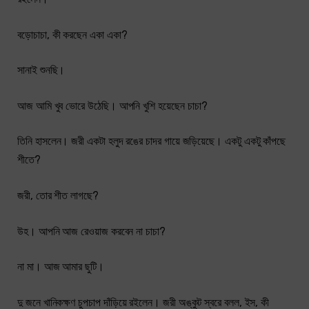
বড়োচাচা, কী করছেন একা একা?
সানাই শুনছি।
আজ আমি খুব ভোরে উঠেছি। আপনি খুশি হয়েছেন চাচা?
তিনি হাসলেন। জরী একটা হলুদ রঙের চাদর গায়ে জড়িয়েছে। একটু একটু কাঁপছে
শীতে?
জরী, তোর শীত লাগছে?
উহ। আপনি আজ রেওয়াজ করবেন না চাচা?
না মা। আজ আমার ছুটি।
দু জনে খানিকক্ষণ চুপচাপ দাঁড়িয়ে রইলেন। জরী অঙ্কুট স্বরে বলল, ইস, কী