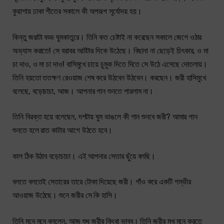
কুয়াশায় ঢাকা শীতের সকালে কী অপরূপ সূর্যোদয় হয়।
কিন্তু জরাটা বড্ড ঘুমকাতুরে। তিনি কত চেষ্টাই না করেছেন সকালে জেগে ওঠার
অভ্যাস করাতে! সে বরাবর আটটার দিকে উঠেছে। বিছানা না ছেড়েই চিৎকার, ও মা
চা দাও, ও মা চা দাও! বাসিমুখে চায়ে চুমুক দিতে দিতে সে উঠে এসেছে দোতলায়।
তিনি হয়তো ততক্ষণ রেওয়াজ শেষ করে উঠবেন উঠবেন। করছেন। জরী হাসিমুখে
বলেছে, বড়োচাচা, আজ। আপনার গান শুনতে পারলাম না।
তিনি বিরক্ত হয়ে বলেছেন, দশটায় ঘুম ভাঙলে কী গান শুনবে জরী? আমার গান
শুনতে হলে রাত কাটার আগে উঠতে হবে।
কাল ঠিক উঠাব বড়োচাচা। এই আপনার সেতার ছুঁয়ে বলছি।
বলতে বলতেই সেতারের তারে টোকা দিয়েছে জরী। গাঁও করে একটি গম্ভীর
আওয়াজ উঠেছে। শুনে জরীর সে কি হাসি।
তিনি মনে মনে বললেন, আজ শুধু জরীর কিংবা ভাবব। তিনি জরীর মুখ মনে করতে