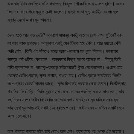
এক বার হিটার জ্বালিয়ে কফি বানালেন, কিছুক্ষণ পায়চারি করে এলেন ছাদে। আবার
বিছানায় ফিরে গিয়ে ঘুমুতে চেষ্টা করলেন। ছাড়া-ছাড়া ঘুম, অর্থহীন এলোমেলো
স্বপ্ন দেখে আবার ঘুম ভাঙল।
ভোর হতে আর কত দেরি? আকাশে সামান্য একটু আলোর রেখা কখন ফুটবে? কা-
কা করে কাক ডাকছে। অন্ধকার একটু যেন ফিকে হয়ে গেল। আর হয়তো বেশি
দেরি নেই। তিনি এই শীতেও ঘরের দরজা-জানালা সব খুলে দিলেন। জানালার
সমস্ত পর্দা গুটিয়ে ফেললেন। অন্ধকারে কিছুই নজরে আসছে না। কিন্তু তিনি
বাতি জ্বালালেন না; হাতড়ে-হাতড়ে ইজিচেয়ারটি খুঁজে বের করলেন। এখানে শুয়ে
থেকেই রেডিওগ্রামে, সুইচ নাগাল, পাওয়া যায়। রেডিওগ্রামে সানাইয়ের তিনটি
লং-প্লেইং রেকর্ড সাজান আছে। সুইচ টিপলেই প্রথমে বেজে উঠবে। বিসমিল্লাহ
খাঁর মিয়া কি টোড়ি। তিনি সুইচে হাত রেখে ভোরের প্রতীক্ষ্ণ করতে লাগলেন। তাঁর
বহু দিনের স্বপ্র জরীর বিয়ের দিনের ভোরবেলায় সানাইয়ের সুর শুনিয়ে সবার ঘুম
ভাঙাবেন! ঘুম ভাঙতেই সবাই যেন বুঝতে পারে।–জরী নামের এ বাড়ির একটি মেয়ে
আজ চলে যাবে।
বসে থাকতে থাকতে হঠাৎ তার চোখে জল এল। বয়স হবার পর থেকে এই হয়েছে।