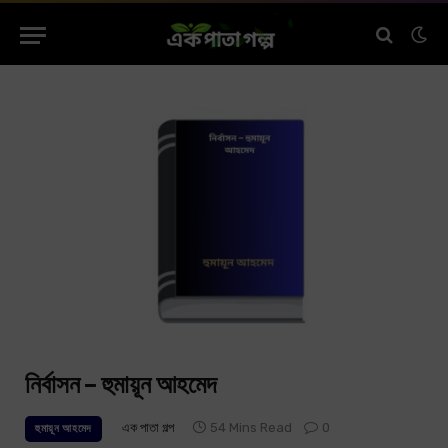
নির্বাসন – হুমায়ূন আহমেদ
এক পাতা গল্প
54 Mins Read
0
হুমায়ূন আহমেদ