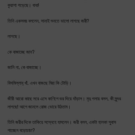
কুয়াশা পড়েছে। বাবা!
তিনি একসময় বললেন, সানাই শুনতে ভালো লাগছে জরী?
লাগছে।
কে বাজাচ্ছে জান?
জানি না, কে বাজাচ্ছে।
বিসমিল্লাহ্ খাঁ, এখন বাজছে মিয়া কি টোড়ি।
জীরী আরো কাছে সরে এসে কাণিশে ভর দিয়ে দাঁড়াল। মৃদু গলায় বলল, কী সুন্দর
লাগছে! আগে জানলে রোজ ভোরে উঠতাম।
তিনি জরীর দিকে তাকিয়ে সস্নেহে হাসলেন। জরী বলল, একটা হালকা সুবাস
পাচ্ছেন বড়োচাচা?