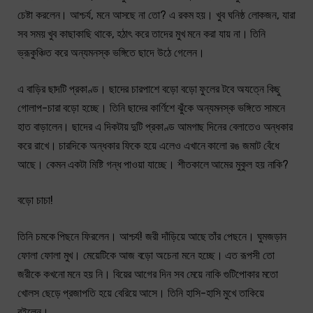
চেষ্টা করলেন। আশ্চৰ্য, মনে আসছে না তো? এ রকম হয়। খুব ঘনিষ্ঠ লোকজন, যারা
সব সময় খুব কাছাকাছি থাকে, হঠাৎ করে তাদের মুখ মনে করা যায় না। তিনি
ভ্রূকুঞ্চিত করে অন্যমনস্ক ভঙ্গিতে ছাদে উঠে গেলেন।
এ বাড়ির ছাদটি প্রকাণ্ড। ছাদের চারপাশে বড়ো বড়ো ফুলের টবে অযত্নে কিছু
গোলাপ-চারা বড়ো হচ্ছে। তিনি ছাদের কাৰ্ণিশে ঝুঁকে অন্যমনস্ক ভঙ্গিতে সামনে
হাত বাড়ালেন। ছাদের এ দিকটায় দুটি প্রকাণ্ড আমগাছ দিনের বেলাতেও অন্ধকার
করে রাখে। চারদিকে অন্ধকার ফিকে হয়ে এলেও এখানে কালো রঙ জমাট বেঁধে
আছে। কেমন একটা মিষ্টি গন্ধ পাওয়া যাচ্ছে। শীতকালে আমের মুকুল হয় নাকি?
বড়ো চাচা!
তিনি চমকে পিছনে ফিরলেন। আশ্চর্য! জরী দাঁড়িয়ে আছে তাঁর পেছনে। ঘুমজড়ান
ফোলা ফোলা মুখ। মেয়েটিকে আজ বড়ো অচেনা মনে হচ্ছে। এত রূপসী তো
জরীকে কখনো মনে হয় নি। বিয়ের আগের দিন সব মেয়ে নাকি গুটিপোকার মতো
খোলস ছেড়ে প্রজাপতি হয়ে বেরিয়ে আসে। তিনি হাসি-হাসি মুখে তাকিয়ে
রইলেন।