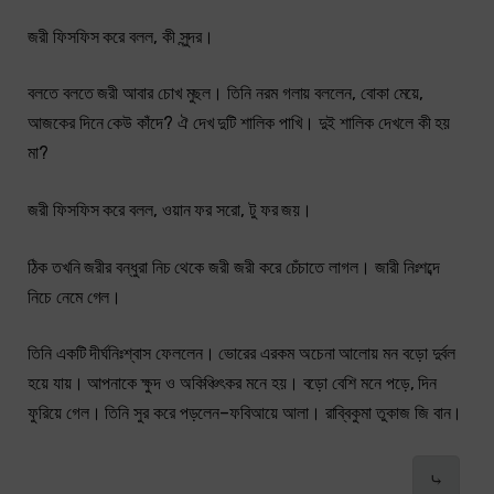
জরী ফিসফিস করে বলল, কী সুন্দর।
বলতে বলতে জরী আবার চোখ মুছল। তিনি নরম গলায় বললেন, বোকা মেয়ে,
আজকের দিনে কেউ কাঁদে? ঐ দেখ দুটি শালিক পাখি। দুই শালিক দেখলে কী হয়
মা?
জরী ফিসফিস করে বলল, ওয়ান ফর সরো, টু ফর জয়।
ঠিক তখনি জরীর বন্ধুরা নিচ থেকে জরী জরী করে চেঁচাতে লাগল। জারী নিঃশব্দে
নিচে নেমে গেল।
তিনি একটি দীর্ঘনিঃশ্বাস ফেললেন। ভোরের এরকম অচেনা আলোয় মন বড়ো দুর্বল
হয়ে যায়। আপনাকে ক্ষুদ ও অকিঞ্চিৎকর মনে হয়। বড়ো বেশি মনে পড়ে, দিন
ফুরিয়ে গেল। তিনি সুর করে পড়লেন–ফবিআয়ে আলা। রাব্বিকুমা তুকাজ জি বান।
⤷