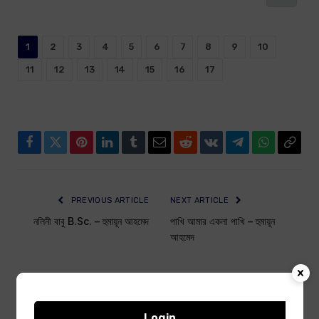
1
2
3
4
5
6
7
8
9
10
11
12
13
14
15
16
17
Facebook
Twitter
Pinterest
LinkedIn
Tumblr
Email
Reddit
VKontakte
Telegram
WhatsApp
Copy
Link
PREVIOUS ARTICLE
NEXT ARTICLE
নলিনী বাবু B.Sc. – হুমায়ূন আহমেদ
পাখি আমার একলা পাখি – হুমায়ূন
আহমেদ
RELATED ARTICLES
Login