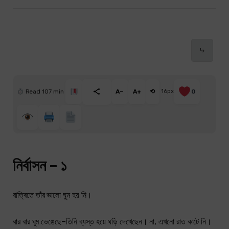
⤷
Read 107 min
A−
A+
⟲
16px
0
নির্বাসন – ১
রাত্ৰিতে তাঁর ভালো ঘুম হয় নি।
বার বার ঘুম ভেঙেছে–তিনি ব্যস্ত হয়ে ঘড়ি দেখেছেন। না, এখনো রাত কাটে নি।