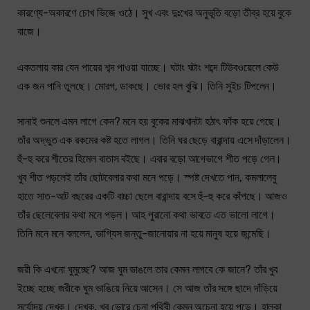
কারণ্যে-অকারণে চোখ ভিজে ওঠে। সুখ এবং দুঃখের অনুভূতি বড়ো তীব্র হয়ে বুকে
বাজে।
একতলায় কার যেন পায়ের শব্দ পাওয়া যাচ্ছে। ঘটাং ঘটাং শব্দে টিউবওয়েলে কেউ
এক জন পানি তুলছে। মোরগ, ডাকছে। ভোর হল বুঝি। তিনি সুইচ টিপলেন।
সানাই শুনলে এমন লাগে কেন? মনে হয় বুকের মাঝখানটা হঠাৎ ফাঁক হয়ে গেছে।
তাঁর অদ্ভুত এক রকমের কষ্ট হতে লাগল। তিনি ঘর ছেড়ে বারান্দায় এসে দাঁড়ালেন।
হুঁ-হু করে শীতের হিমেল বাতাস বইছে। এবার বড়ো আগেভাগে শীত পড়ে গেল।
খুব শীত পড়লেই তাঁর ছোটবেলার কথা মনে পড়ে। স্পষ্ট দেখতে পান, কমলালেবু
হাতে সাত-আট বছরের একটি বাচ্চা ছেলে বারান্দায় বসে হুঁ-হু করে কাঁপছে। আজও
তাঁর ছেলেবেলার কথা মনে পড়ল। আহ পুরানো কথা ভাবতে এত ভালো লাগে।
তিনি মনে মনে বললেন, ভাগ্যিস জন্তু-জানোয়ার না হয়ে মানুষ হয়ে জন্মেছি।
জরী কি এখনো ঘুমুচ্ছে? আজ ঘুম ভাঙলে তার কেমন লাগবে কে জানে? তাঁর খুব
ইচ্ছে হচ্ছে জরীকে ঘুম ভাঙিয়ে নিয়ে আসেন। সে আজ তাঁর সঙ্গে ছাদে দাঁড়িয়ে
সূর্যোদয় দেখুক। দেখুক, খুব ভোরে চেনা পৃথিবী কেমন অচেনা হয়ে পড়ে। হালকা