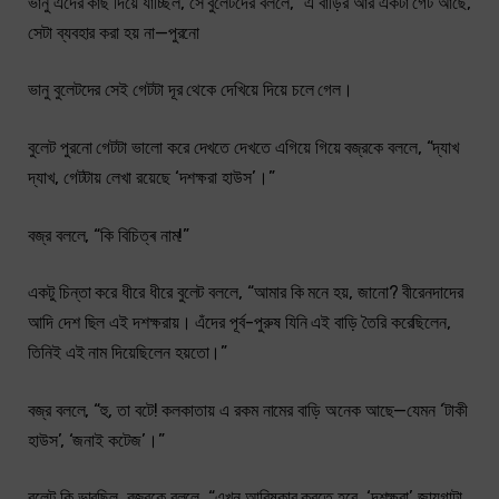
ভানু এদের কাছ দিয়ে যাচ্ছিল, সে বুলেটদের বললে, “এ বাড়ির আর একটা গেট আছে,
সেটা ব্যবহার করা হয় না—পুরনো
ভানু বুলেটদের সেই গেটটা দূর থেকে দেখিয়ে দিয়ে চলে গেল।
বুলেট পুরনো গেটটা ভালো করে দেখতে দেখতে এগিয়ে গিয়ে বজ্রকে বললে, “দ্যাখ
দ্যাখ, গেটটায় লেখা রয়েছে ‘দশক্ষরা হাউস’।”
বজ্র বললে, “কি বিচিত্ৰ নাম!”
একটু চিন্তা করে ধীরে ধীরে বুলেট বললে, “আমার কি মনে হয়, জানো? বীরেনদাদের
আদি দেশ ছিল এই দশক্ষরায়। এঁদের পূর্ব-পুরুষ যিনি এই বাড়ি তৈরি করেছিলেন,
তিনিই এই নাম দিয়েছিলেন হয়তো।”
বজ্র বললে, “হু, তা বটে! কলকাতায় এ রকম নামের বাড়ি অনেক আছে—যেমন ‘টাকী
হাউস’, ‘জনাই কটেজ’।”
বুলেট কি ভাবছিল, বজ্রকে বললে, “এখন আবিষ্কার করতে হবে, ‘দশক্ষরা’ জায়গাটা