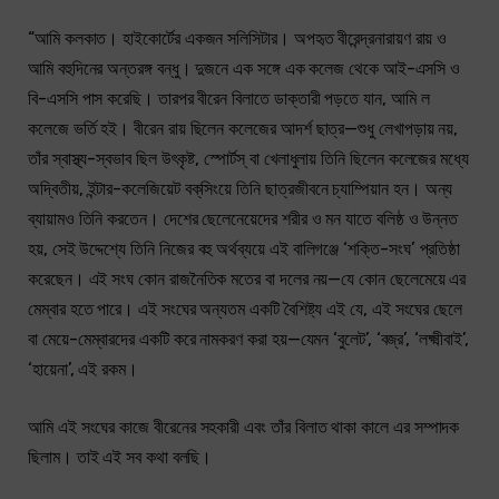
“আমি কলকাত। হাইকোর্টের একজন সলিসিটার। অপহৃত বীরেন্দ্রনারায়ণ রায় ও
আমি বহুদিনের অন্তরঙ্গ বন্ধু। দুজনে এক সঙ্গে এক কলেজ থেকে আই-এসসি ও
বি-এসসি পাস করেছি। তারপর বীরেন বিলাতে ডাক্তারী পড়তে যান, আমি ল
কলেজে ভর্তি হই। বীরেন রায় ছিলেন কলেজের আদর্শ ছাত্র—শুধু লেখাপড়ায় নয়,
তাঁর স্বাস্থ্য-স্বভাব ছিল উৎকৃষ্ট, স্পোর্টস্ বা খেলাধুলায় তিনি ছিলেন কলেজের মধ্যে
অদ্বিতীয়, ইন্টার-কলেজিয়েট বক্‌সিংয়ে তিনি ছাত্রজীবনে চ্যাম্পিয়ান হন। অন্য
ব্যায়ামও তিনি করতেন। দেশের ছেলেনেয়েদের শরীর ও মন যাতে বলিষ্ঠ ও উন্নত
হয়, সেই উদ্দেশ্যে তিনি নিজের বহু অর্থব্যয়ে এই বালিগঞ্জে ‘শক্তি-সংঘ’ প্রতিষ্ঠা
করেছেন। এই সংঘ কোন রাজনৈতিক মতের বা দলের নয়—যে কোন ছেলেমেয়ে এর
মেম্বার হতে পারে। এই সংঘের অন্যতম একটি বৈশিষ্ট্য এই যে, এই সংঘের ছেলে
বা মেয়ে-মেম্বারদের একটি করে নামকরণ করা হয়—যেমন ‘বুলেট’, ‘বজ্র’, ‘লক্ষ্মীবাই’,
‘হায়েনা’, এই রকম।
আমি এই সংঘের কাজে বীরেনের সহকারী এবং তাঁর বিলাত থাকা কালে এর সম্পাদক
ছিলাম। তাই এই সব কথা বলছি।