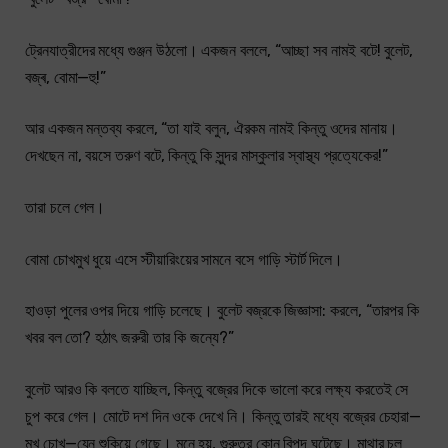
ট্রেনযাত্রীদের মধ্যে গুঞ্জন উঠলো। একজন বললে, “আচ্ছা সব নামই বটে! বুলেট,
বজ্ৰ, বোমা—হু!”
আর একজন মন্তব্য করলে, “তা যাই বলুন, ঐরকম নামই কিন্তু ওদের মানায়।
দেখছেন না, বয়সে তরুণ বটে, কিন্তু কি সুন্দর মাস্কুলার স্বাস্থ্য প্রত্যেকের!”
তারা চলে গেল।
বোমা চোখমুখ ধুয়ে এসে স্টীয়ারিংয়ের সামনে বসে গাড়ি স্টার্ট দিলে।
হাওড়া পুলের ওপর দিয়ে গাড়ি চলেছে। বুলেট বজ্রকে জিজ্ঞাসা: করলে, “তারপর কি
খবর বল তো? হঠাৎ জরুরী তার কি জন্যে?”
বুলেট আরও কি বলতে যাচ্ছিল, কিন্তু বজ্রের দিকে ভালো করে লক্ষ্য করতেই সে
চুপ করে গেল। মোটে দশ দিন ওকে দেখে নি। কিন্তু তারই মধ্যে বজ্রের চেহারা—
মুখ চোখ—যেন শুকিয়ে গেছে। মনে হয়, গুরুতর কোন বিপদ ঘটেছে। মাথার চুল