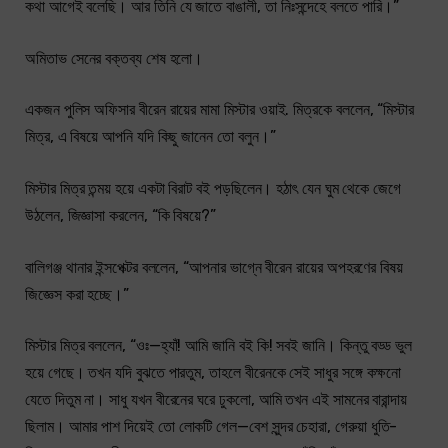
কথা আগেই বলেছি। আর তিনি যে জাতে বাঙালী, তা নিঃসন্দেহে বলতে পারি।”
অমিতাভ সেনের বক্তব্য শেষ হলো।
একজন পুলিস অফিসার বীরেন রায়ের মামা মিস্টার ওয়াই. মিত্রকে বললেন, “মিস্টার
মিত্র, এ বিষয়ে আপনি যদি কিছু জানেন তো বলুন।”
মিস্টার মিত্র তন্ময় হয়ে একটা বিরাট বই পড়ছিলেন। হঠাৎ যেন ঘুম থেকে জেগে
উঠলেন, জিজ্ঞাসা করলেন, “কি বিষয়ে?”
বালিগঞ্জ থানার ইন্সপেক্টর বললেন, “আপনার ভাগ্নে বীরেন রায়ের অপহরণের বিষয়
জিজ্ঞেস করা হচ্ছে।”
মিস্টার মিত্র বললেন, “ওঃ—হ্যাঁ! আমি জানি বই কি! সবই জানি। কিন্তু বড্ড ভুল
হয়ে গেছে। তখন যদি বুঝতে পারতুম, তাহলে বীরেনকে সেই সাধুর সঙ্গে কক্ষনো
যেতে দিতুম না। সাধু যখন বীরেনের ঘরে ঢুকলো, আমি তখন এই সামনের বারান্দায়
ছিলাম। আমার পাশ দিয়েই তো লোকটি গেল—বেশ সুন্দর চেহারা, গেরুয়া ধুতি-