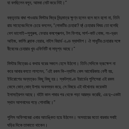
যা বলছিলেন বলুন, আমবা নোট করে নিই।”
বক্তৃতায় বাধা পাওয়ায় মিস্টার মিত্র বিন্দুমাত্র ক্ষুণ্ন হলেন বলে মনে হলো না, তিনি
রায় সাহেবের দিকে চেয়ে বললেন, “লোকটির চেহারা? হু! চেহারার বিষয় তো বলেছি
বেশ ভালোই—সুপুরুষ, ফেয়ার কমপ্লেক্শন, টল ফিগার, সার্প-কাট নোজ, লং-ড্রন
আইজ, কার্লিং ব্ল্যাক হেয়ার, নাইস বিয়ার্ড এণ্ড ম্যাসটাশ। ঐ সাধুটির চেহারার সঙ্গে
বীবেনের চেহারার খুব এফিনিটি বা সাদৃশ্য আছে।”
মিস্টার মিত্রের এ কথায় ঘরের সকলে হেসে উঠলো। তিনি সেদিকে ভ্রূক্ষেপ না
করে আবার বলতে লাগলেন, “এই রকম কি-ন্যাপিং কেস আমেরিকায় বেশী হয়,
ইউরোপের অন্যত্রও কিছু কিছু হয়। স্কটল্যাণ্ড ইয়ার্ডের পুলিসেরা এই রকম
কেসে কোন্ কোন্ উপায় অবলম্বন করে, সে বিষয়ে এই বইখানায় কয়েকটা
ইলাসট্রেশন আছে। বইটা কাল পাবার পর থেকে পড়া আরম্ভ করেছি, এর দু-একটা
স্থান আপনাদের পড়ে শোনাচ্ছি।”
পুলিস অফিসাবেরা এবার আতঙ্কিত হয়ে উঠলেন। অসহায়ের মতো বারবার সবাই
ঘড়ির দিকে তাকাতে থাকেন।