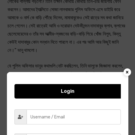
লোকের পাল্লায় পড়লো? তিনি তক্ষনি কোথায় কোথায় তিন-চার জায়গায় ফোন
করলেন। আমাদের ট্যাক্সিতে সোজা লালবাজার পুলিস অফিসে এসে ডাইরি করে
আমাকে ও নার্স কে বাড়ি পৌঁছে দিলেন, মামাবাবুকেও সেই রাত্রে সব কথা জানিয়ে
চলে গেলেন। সেই রাত্রেই আমি ও দরোয়ান দেউকীনন্দন দাদাবাবুর ক্লাব, ক্লাবের
ছেলেমেয়েদের ও তাঁর সব আত্মীয়-স্বজনের বাড়ি-বাড়ি গিয়ে খোঁজ নিলুম, কিন্তু
কেউই দাদাবাবুর কোন সন্ধান দিতে পারলে না। এর পর আমি আর কিছুই জানি
নে।” ভানু থামলো।
যে পুলিস অফিসার ভানুর কথাগুলি নোট করছিলেন, তিনি ভালুকে জিজ্ঞাসা করলেন,
“আচ্ছা, যে ভদ্রলোক তোমার দাদাবাবুকে মোটরে করে নিয়ে গিয়েছিল, তাকে দেখতে
কেমন, আর তার বয়স কত, বলতে পার?”
Login
ভানু উত্তর দিলে, “লোকটি দেখতে সাধু-সন্ন্যাসীর মতো; হলদে রংয়ের জামাকাপড়
পরা, মাথায় বড় বড় চুল, মুখে দাঁড়িগোঁফ, চোখে কালো চশমা। কিন্তু ঠিক কত বয়েস
তা বলতে পারি নে, তবে দাদাবাবুর চেয়ে অনেক বড় কিন্তু বুড়ো নয়—–বেশ জোয়ান,
নিজেই মোটর চালায়।” ভানুর বক্তব্য শেষ হলো।