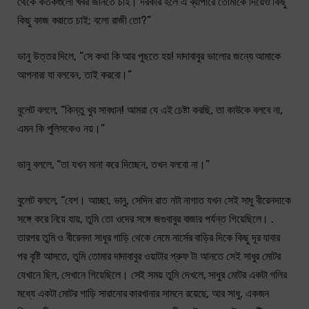
থেকে কতকগুলো খবর জানতে চাই। দরকার হলে এ ব্যাপারে তোমাকে দিয়েও কিছু
কিছু কাজ করাতে চাই; বলো রাজী তো?”
ভানু উত্তর দিলে, “সে কথা কি আর পুছতে হয়! দাদাবাবুর ভালোর জন্যে আমাকে
আপনারা যা বলবেন, তাই করবো।”
বুলেট বললে, “কিন্তু খুব সাবধান! আমরা যে এই চেষ্টা করছি, তা কাউকে বলবে না,
এমন কি পুলিসকেও নয়।”
ভানু বললে, “তা যখন মানা করে দিচ্ছেন, তখন বলবো না।”
বুলেট বললে, “বেশ। আচ্ছা, ভানু, সেদিন রাত নটা নাগাত যখন সেই সাধু বীরেনদাকে
সঙ্গে করে নিয়ে যায়, তুমি তো ওদের সঙ্গে জগুবাবুর বাজার পর্যন্ত গিয়েছিলে। .
তারপর তুমি ও বীরেনদা সাধুর গাড়ি থেকে নেমে নার্সের বাড়ির দিকে কিছু দূর যাবার
পর বৃষ্টি আসতে, তুমি তোমার দাদাবাবুর ওয়াটার প্রুফ টা আনতে সেই সাধুর মোটর
যেখানে ছিল, সেখানে গিয়েছিলে। সেই সময় তুমি দেখলে, সাধুর মোটর একটা গলির
মধ্যে একটা মোটর গাড়ি সারানোর কারখানার সামনে রয়েছে, আর সাধু, একজন