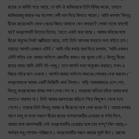
রায়ের যে জমিটা পড়ে আছে, তা যদি ঐ জমিদারকে তিনি বিক্রি করেন, তাহলে
জমিদারবাবু বাজার-দর অপেক্ষা বেশী দাম দিয়ে কিনতে পারেন। আমি বললাম ‘কিন্তু
বীরেন রায়ের জমি কেনা-বেচার বিষয়ে আমাকে কেন বলছেন? সোজা তাকে বললেই
হয়? ভদ্রলোকটি উত্তর দিলেন, ‘তাতে একটা বাধা আছে। আমার মনিবের সঙ্গে
বীরেন বাবুদের নিকট আত্মীয়তা আছে, তাই তিনি আপনার মাধ্যমে কথা কইতে চান।
তাছাড়া আপনি একজন এটর্নি।’ আমি তাঁর কথায় বাধা দিয়ে বললাম, ‘আমি একজন
এটর্নি সত্যি এবং আমার অফিসে এজাতীয় কাজও হয় সন্দেহ নেই। কিন্তু বীরেন
রায়ের কাছে আমি এটর্নি নই–বন্ধু। তবে আপনি যখন অনুরোধ করছেন, তখন এ
বিষয়ে তাঁকে বলে দেখবো। আপনি আমার অফিসে সামনের সোমবার দেখা করবেন।’
ভদ্রলোককে আমার একটি ভিজিটিং কার্ড দিলাম। গাড়ি শ্যামবাজারে এসে গেল,
কিন্তু ভদ্রলোকের নামার লক্ষণ দেখা গেল না। ভদ্রতার খাতিরে তাঁকে নামার কথা
বলতেও পারলাম না। তিনি আমার বরানগরের বাড়িতে গিয়ে কিছুক্ষণ থেকে চলে
গেলেন। তারপর তিনি কিন্তু আমাব বা বীরেনের সঙ্গে দেখা করেন নি। আমার বলবার
আগে ভানু বা অন্য সকলে বীরেন রায়ের অপহরণকারীর চেহারার যা বর্ণনা দিলে,
আমার সঙ্গে আলাপকারী সেই ভদ্রলোকটির চেহারার সঙ্গে তার সম্পূর্ণ মিল আছে,—
পার্থক্য শুধু পোশাক-পরিচ্ছদে। ভদ্রলোকটির পরনে খদ্দরের স্যুট ছিল। বয়সের