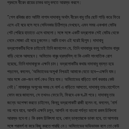
প্রথমে বীরেন রায়ের চাকর ভানু বলতে আরম্ভ করলে :
“গেল রবিবার রাত আটটা নাগাদ দাদাবাবু অর্থাৎ বীরেন বাবু তাঁর ছোট গাড়ি করে ফিরে
এসে এই ঘরে বসে সবে সেদিনকার চিঠিপত্র দেখছেন, এমন সময় একখানা মোটর
গেট পেরিয়ে হাতাতে এসে থামলো। সঙ্গে সঙ্গে একটি ভদ্রলোক সেই মোটর থেকে
নেমে সোজা এই ঘরে ঢুকলেন। আমি তখন এই ঘরেই ছিলুম। দাদাবাবু
ভদ্রলোকটির দিকে চাইতেই তিনি জানালেন যে, তিনি দাদাবাবুর বন্ধু অমিতাভ বাবুর
বাড়ি থেকে আসছেন। অমিতাভ বাবুর থ্রম্বসিস্ না কি একটা সাংঘাতিক রোগ
হয়েছে, তিনি দাদাবাবুকে এক্ষনি চান। ভদ্রলোকটির কথায় দাদাবাবু ব্যস্ত হয়ে
পড়লেন, বললেন, ‘অমিতাভের অসুখ! নিশ্চয়ই আমাকে যেতে হবে—এক্ষনি যাব।
আর সঙ্গে এক-জন নার্স কেও নিয়ে যাব। অমিতাভের বাড়িতে নার্স করবার কেউ
নেই।’ মামাবাবুর অসুখের সময় যে নার্স এ বাড়িতে আসতো, দাদাবাবু তার হোস্টেলে
ফোন করে জানলেন, সে তখনও ফেরে নি, ফিরবে এক ঘণ্টা পরে। দাদাবাবু তার
জন্যে অপেক্ষা করতে চাইলেন, কিন্তু ভদ্রলোকটি রাজী হলেন না, বললেন, ‘নার্স
নয় পবে যাবে, আপনি এক্ষনি চলুন, আপনি না যাওয়া পর্যন্ত ভালো রকম চিকিৎসা
আরম্ভ হবে না। কি রকম চিকিৎসা হবে, কোন্ ডাক্তারকে ডাকা হবে, তা আপনার
সঙ্গে পরামর্শ না করে কিছু করতে পারছি নে। অমিতাভের অভিভাবক বলে তো কেউ