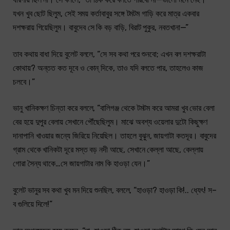
যখন খুব ছোট ছিলুম, সেই সময় কর্তাবাবুর সঙ্গে টমটম গাড়ি করে মাত্র একবার
দশক্ষরায় গিয়েছিলুম। বাবুদেব সে কি বড় বাড়ি, বিরাট পুকুর, নবতখানা—”
তাব কথায় বাধা দিয়ে বুলেট বললে, “সে সব কথা পরে শুনবো; এখন বল দশক্ষরাটা
কোথায়? অন্তত কত দূবে ও কোন্ দিকে, তাও যদি বলতে পার, তাহলেও কাজ
চলবে।”
ভানু খানিকক্ষণ চিন্তা করে বললে, “বালিগঞ্জ থেকে টমটম করে আমরা খুব ভোর বেলা
বের হয়ে দুপুর বেলায় সেখানে পৌঁছেছিলুম। মাঝে অবশ্য ওয়েলার দুটো কিছুক্ষণ
দানাপানি খাওয়ার জন্যে জিরিয়ে নিয়েছিল। তাহলে বুঝুন, জায়গাটা কতদূর। বাবুদের
গ্রাম থেকে খানিকটা দূরে মস্ত বড় নদী আছে, সেখানে কেল্লা আছে, কেল্লায়
গোরা সৈন্য থাকে…সে জায়গাটার নাম কি হাওড়া যেন।”
বুলেট ভানুর সব কথা খুব মন দিয়ে শুনছিল, বললে, “হাওড়া? হাওড়া কি!.. ধ্যেৎ! স–
ব গুলিয়ে দিলে!”