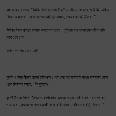
রায় সাহেব বললেন, “মিস্টার মিত্রের সঙ্গে দ্বিতীয় যেদিন দেখা হবে, সেই দিন বইটার
বিষয় সব শুনবো। আজ আমরা সবাই খুব ব্যস্ত, এখন সকলেই উঠবো।”
মিস্টার মিত্র পাইপে তামাক ভরতে লাগলেন। পুলিসের দল শশব্যস্তে জীপ গাড়ি
করে চলে গেল।
তখন বেলা প্রায় এগারোটা।
… … …
বুলেট ও বজ্র বীরেন রায়ের বৈঠকখানা থেকে বের হয়ে বাগানের মধ্যে আসতেই বোমা
এসে জিজ্ঞাসা করলে, “কি বুঝলে?”
বুলেট উত্তর দিলে, “তখন যা বলেছিলাম, এখনও আমার সেই ধারণা। সে সব কথা
পরে হবে। এখনও আমাদের একটা কাজ বাকি আছে, সেটা সেরে বাড়ি ফিরবো।”