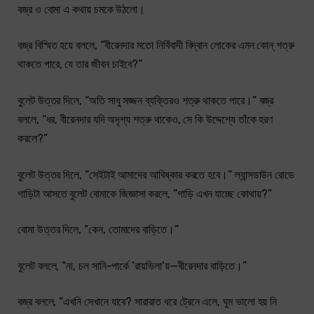
বজ্র ও বোমা এ কথায় চমকে উঠলো।
বজ্র বিস্মিত হয়ে বললে, “বীরেনদার মতো নির্বিবাদী বিদ্বান লোকের এমন কোন্ শত্রু
থাকতে পারে, যে তার জীবন চাইবে?”
বুলেট উত্তর দিলে, “অতি সাধু সজ্জন ব্যক্তিরও শত্রু থাকতে পারে।” বজ্র
বললে, “ধর, বীরেনদার যদি অদৃশ্য শত্রু থাকেও, সে কি উদ্দেশ্যে তাঁকে হরণ
করলে?”
বুলেট উত্তর দিলে, “সেইটাই আমাদের আবিষ্কার করতে হবে।” ল্যান্সডাউন রোডে
গাড়িটা আসতে বুলেট বোমাকে জিজ্ঞাসা করলে, “গাড়ি এখন যাচ্ছে কোথায়?”
বোমা উত্তর দিলে, “কেন, তোমাদের বাড়িতে।”
বুলেট বললে, “না, চল সানি-পার্কে ‘রায়ভিলা’য়—বীরেনদার বাড়িতে।”
বজ্র বললে, “এখনি সেখানে যাবে? সারারাত ধরে ট্রেনে এলে, ঘুম ভালো হয় নি