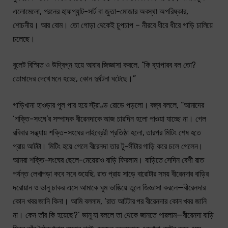
এলোমেলো, পরনের হাফপ্যান্ট-সার্ট বা জুতা-মোজার অবস্থা অপরিষ্কার,
শোচনীয়। আর বোম। তো গোড়া থেকেই চুপচাপ – নীরবে ধীরে ধীরে গাড়ি চালিয়ে
চলেছে।
বুলেট বিস্মিত ও উদ্বিগ্ন হয়ে আবার জিজ্ঞাসা করলে, “কি ব্যাপারব বল তো?
তোমাদের দেখে মনে হচ্ছে, কোন দুর্ঘটনা ঘটেছে।”
গাড়িখানা হাওড়ার পুল পার হয়ে স্ট্রাণ্ড রোডে পড়লো। বজ্ৰ বললে, “আমাদের
‘শক্তি-সংঘে’র সম্পাদক বীরেনদাকে আজ চারদিন হলো পাওয়া যাচ্ছে না। গেল
রবিবার সন্ধ্যায় শক্তি-সংঘের লাইব্রেরী প্রতিষ্ঠা হলো, তারপর মিটিং শেষ হতে
প্রায় আটটা। মিটিং হয়ে গেলে বীরেনদা তার টু-সীটার গাড়ি করে চলে গেলেন।
আমরা শক্তি-সংঘের ছেলে-মেয়েরাও বাড়ি ফিরলাম। বাড়িতে সেদিন বেশী রাত
পর্যন্ত লেখাপড়া কবে সবে শুয়েছি, রাত প্রায় সাড়ে বারোটার সময় বীরেনদার বাড়ির
দরোয়ান ও ভানু চাকর এসে আমাকে ঘুম ভাঙিয়ে তুলে জিজ্ঞাসা করলে—বীরেনদার
কোন খবর জানি কিনা। আমি বললাম, ‘রাত আটটার পর বীরেনদার কোন খবর জানি
না। কেন তাঁর কি হয়েছে?’ ভানু যা বললে তা থেকে জানতে পারলাম—বীরেনদা বাড়ি