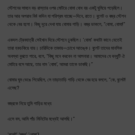
স্টেশনের সামনে বড় রাস্তার ওপর মোটরে বোমা বোধ হয় একটু ঘুমিয়ে পড়েছিল।
তার আর অপরাধ কি! কদিন যা পরিশ্রম যাচ্ছে—দিনে, রাতে। বুলেট ও বজ্র স্টেশন
থেকে বের হলো। কিছু দূরে দেখা যায় বোমার গাড়ি। বজ্র ডাকলে, “বোমা, বোমা!”
একদল ট্রেনযাত্রী সেইখান দিয়ে স্টেশনে ঢুকছিল। ‘বোমা’ কথাটা কানে যেতেই
তারা হকচকিয়ে যায়। চারিদিকে তাকায়—চোখে আতঙ্ক। বুলেট তাদের মানসিক
অবস্থা বুঝতে পারে, বলে, “কিছু মনে করবেন না আপনারা। আমাদের যে বন্ধুটি ঐ
মোটরে বসে আছে, তার নাম ‘বোমা’, আমরা তাকে ডাকছি।”
বোমার ঘুম ভেঙে গিয়েছিল, সে তাড়াতাড়ি গাড়ি থেকে বের হয়ে বললে, “কে, বুলেট!
এসেছ?
বজ্রকে নিয়ে তুমি গাড়ির মধ্যে
এসে বস, আমি পাঁচ মিনিটের মধ্যেই আসছি।”
‘বুলেট’ ‘বজ্র’ ‘বোমা’!