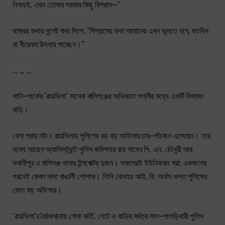
নিশ্চয়ই, এখন তোমার দরকার কিছু বিশ্রাম—”
বজ্রের কথায় বুলেট বাধা দিলে, “বিশ্রামের কথা আমাদের এখন ভুলতে হবে, যতদিন
না বীরেনদা উদ্ধার পাচ্ছেন।”
… … …
সানি-পার্কের ‘রায়ভিলা’ সাবেক বালিগঞ্জের অভিজাত পল্লীর মধ্যে একটি বিখ্যাত
বাড়ি।
বেলা প্রায় নটা। রায়ভিলায় পুলিশের বড় বড় অফিসার চার-পাঁচজন এসেছেন। তার
মধ্যে আছেন অ্যাসিস্‌ট্যান্ট পুলিস কমিশনার রায় সাহেব পি. এন. চৌধুরী আর
ভবানীপুর ও বালিগঞ্জ থানার ইন্সপেক্টর দুজন। সকলেরই ইউনিফরম পরা; একজনের
পরনেই কেবল সাদা বাঙালী পোশাক। তিনি বোধহয় আই. বি. অর্থাৎ গুপ্ত পুলিসের
কোন বড় অফিসার।
‘রায়ভিলা’র বৈঠকখানায় লোক ভর্তি, গেটে ও বাড়ির সর্বত্র লাল-পাগড়িধারী পুলিস