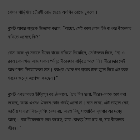
বোমার গাড়িখানা চৌরঙ্গী রোড ছেড়ে এলগিন রোডে ঢুকলো।
বুলেট আবার বজ্রকে জিজ্ঞাসা করলে, “আচ্ছা, সেই রকম কোন চিঠ বা খবর বীরেনদার
বাড়িতে এসেছে কি?”
বোমা আজ খুব সকালে বীরেন রায়ের বাড়িতে গিয়েছিল, সে উত্তর দিলে, “না, ও
রকম কোন খবর আজ সকাল পর্যন্ত বীরেনদার বাড়িতে আসে নি। বীরেনদার সেই
আধপাগলা বিলাতফেরত মাম। ব্যাঙ্ক থেকে দশ হাজার টাকা তুলে নিয়ে এই রকম
খবরের জন্যে অপেক্ষা করছেন।”
বুলেট এবার আরও উদ্বিগ্ন কণ্ঠে বললে, “চার দিন হলো, বীরেন-দাকে হরণ করা
হয়েছে, অথচ এখনও ঐরকম কোন খবরই এলো না। মনে হচ্ছে, এটা তাহলে সেই
জাতীয় সাধারণ কিডন্যাপিং কেস নয়, আরও কিছু সাংঘাতিক ব্যাপার এর মধ্যে
আছে। যারা বীরেনদাকে হরণ করেছে, তারা বোধহয় টাকা চায় না, চায় বীরেনদার
জীবন।”