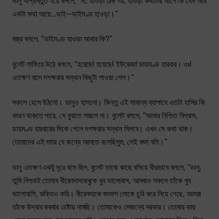
ভানু অপ্রস্তুত হয়ে বললে, “না, হাওড়া ঠিক নয়, হাওড়া কথাটার আগে কি যেন আর
একটা কথা আছে…ডাই—ডাইমণ্ড হাওড়া।”
বজ্র বললে, “ডাইমণ্ড হাওড়া আবার কি?”
বুলেট লাফিয়ে উঠে বললে, “হয়েছে! হয়েছে! ইউরেকা! ডায়মণ্ড হারবার। ওঃ!
এতক্ষণ বাদে দশক্ষরার সন্ধান কিছুটা পাওয়া গেল।”
সকলে হেসে উঠলো। ভানুও হাসলো। কিন্তু এই সামান্য ব্যাপাবে এতটা হাসির কি
কারণ থাকতে পারে, সে বুঝতে পারলে না। বুলেট বললে, “আমার নিশ্চিত বিশ্বাস,
ডায়মণ্ড হারবারের দিকে গেলে দশক্ষরার সন্ধান মিলবে। এখন সে কথা থাক।
তোমাদের এই সময় যে জন্যে আসতে বলেছিলুম, সেই কথা বলি।”
ভানু এতক্ষণ একটু দূরে বসে ছিল, বুলেট তাকে কাছে বসিয়ে ধীরভাবে বললে, “ভানু,
তুমি নিশ্চয়ই তোমাব বীরেনদাদাবাবুকে খুব ভালোবাস, আমবাও সকলে তাঁকে খুব
ভালোবাসি, ভক্তিও করি। বীরেনদাকে বদমাশ লোকে চুরি করে নিয়ে গেছে, আমরা
তাঁকে উদ্ধার করবার চেষ্টায় নামছি। তোমাকেও সেজন্যে দরকার। তোমার কাছ