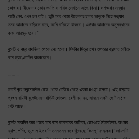
কোথায়। বীরেনদার কোন জ্ঞাতি বা শরিক সেখানে আছে কিনা। দশক্ষরার সন্ধান
আমি নেব, এখন চল যাই। তুমি আর বোমা বীরেনদার চাকর ভানুকে নিয়ে সন্ধ্যাব
সময় আমাদের বাড়িতে যাবে, আমি বাড়িতে থাকবো। এইবার আমাদের অনুসন্ধানের
কাজ আরম্ভ হবে।”
বুলেট ও বজ্র রায়ভিলা থেকে বের হলো। মিস্টার মিত্র তখন ওপরের বারান্দায় কৌচে
বসে ম্যাণ্ডোলিন বাজাচ্ছেন।
… … …
ভবানীপুরে ল্যান্সডাউন রোড থেকে বেরিয়ে গেছে একটা চওড়া রাস্তা। এই রাস্তার
প্রথম বাড়িটা বুলেটদের—বাড়িটা দোতলা, বেশী বড় নয়, সামনে একটা ছোট মাঠ ও
গেট আছে।
বুলেট সারাদিন তার পড়ার ঘরে বসে ডাকঘরের তালিকা, রেলওয়ে টাইমটেবল, বাংলার
ম্যাপ, পাঁজি, ভূগোল ইত্যাদি তন্নতন্ন কবে খুঁজেছে; কিন্তু ‘দশঙ্কর।’ জায়গাটা