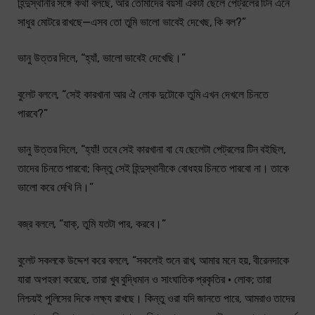
হিন্দুস্থানীর সঙ্গে কথা বলছে, আর তোমাদের বয়সী একটা ছেলে পেট্রলের টিন এনে
সাধুর মোটরে রাখছে—এসব তো তুমি ভালো ভাবেই দেখেছ, কি বল?”
ভানু উত্তর দিলে, “হ্যাঁ, ভালো ভাবেই দেখেছি।”
বুলেট বললে, “সেই কারখানা আর ঐ লোক দুটোকে তুমি এখন দেখলে চিনতে
পারবে?”
ভানু উত্তর দিলে, “হ্যাঁ! তবে সেই কারখানা বা যে ছেলেটা পেট্রলের টিন বইছিল,
তাদের চিনতে পারবো; কিন্তু সেই হিন্দুস্থানীকে বোধহয় চিনতে পারবো না। তাকে
ভালো করে দেখি নি।”
বজ্র বললে, “যাক্, তুমি যতটা পার, করবে।”
বুলেট সকলকে উদ্দেশ করে বললে, “সকলেই শুনে রাখ, আমার মনে হয়, বীরেনদাকে
যারা অপহরণ করেছে, তারা খুব বুদ্ধিমান ও সাংঘাতিক প্রকৃতির • লোক; তারা
নিশ্চয়ই পুলিসের দিকে লক্ষ্য রাখছে। কিন্তু ওরা যদি জানতে পারে, আমরাও তাদের