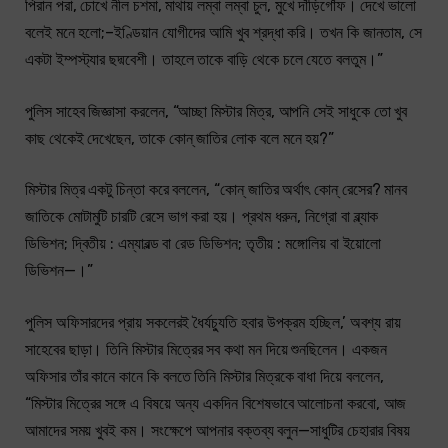
পিরান পরা, চোখে নীল চশমা, মাথায় লম্বা লম্বা চুল, মুখে দাঁড়িগোঁফ। দেখে ভালো
বলেই মনে হলো;–ইণ্ডিয়ান যোগীদের আমি খুব শ্রদ্ধা করি। তখন কি জানতাম, সে
একটা ইম্পস্ট্যার ছদ্মবেশী। তাহলে তাকে বাড়ি থেকে চলে যেতে বলতুম।”
পুলিস সাহেব জিজ্ঞাসা করলেন, “আচ্ছা মিস্টার মিত্র, আপনি সেই সাধুকে তো খুব
কাছ থেকেই দেখেছেন, তাকে কোন্ জাতির লোক বলে মনে হয়?”
মিস্টার মিত্র একটু চিন্তা করে বললেন, “কোন্ জাতির অর্থাৎ কোন্ রেসের? মানব
জাতিকে মোটামুটি চারটি রেসে ভাগ করা হয়। প্রথম ধরুন, নিগ্রো বা ব্ল্যাক
ডিভিশন; দ্বিতীয় : এম্যারল্ড বা রেড ডিভিশন; তৃতীয় : মঙ্গোলিয় বা ইয়োলো
ডিভিশন—।”
পুলিস অফিসারদের প্রায় সকলেরই ধৈর্যচ্যুতি হবার উপক্রম হচ্ছিল,’ অবশ্য রায়
সাহেবের ছাড়া। তিনি মিস্টার মিত্রের সব কথা মন দিয়ে শুনছিলেন। একজন
অফিসার তাঁর কানে কানে কি বলতে তিনি মিস্টার মিত্রকে বাধা দিয়ে বললেন,
“মিস্টার মিত্রের সঙ্গে এ বিষয়ে অন্য একদিন বিশেষভাবে আলোচনা করবো, আজ
আমাদের সময় খুবই কম। সংক্ষেপে আপনার বক্তব্য বলুন—সাধুটির চেহারার বিষয়