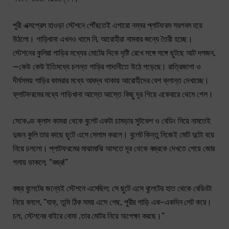
পুরী এক্সপ্রেস হাওড়া স্টেশনে পৌঁছতেই এগারো নম্বর প্লাটফরম সরগবম হয়ে
উঠলো। গাড়িখানা এখনও থামে নি, আরোহীরা নামবার জন্যে তৈরী হচ্ছে।
স্টেশনের কুলিরা গাড়ির মধ্যের মোটের দিকে দৃষ্টি রেখে সঙ্গে সঙ্গে ছুটছে আট দশজন,
—কেউ কেউ ইতিমধ্যে চলন্ত গাড়ির পাদানীতে উঠে পড়েছে। রাত্রিজাগা ও
দীর্ঘসময় গাড়ির কামরার মধ্যে আবদ্ধ থাকায় আরোহীদের বেশ ক্লান্ত দেখাচ্ছে।
ফ্লাটফরমের মধ্যে গাড়িখানা আস্তে আস্তে কিছু দূর গিয়ে একেবারে থেমে গেল।
সেকেণ্ড ক্লাস কামরা থেকে বুলেট একটা চামড়ার সুটকেশ ও বেডিং নিয়ে নামতেই
দুজন কুলি তার কাছে ছুটে এসে সেলাম করলে। বুলেট কিন্তু নিজেই মোট দুটো বয়ে
নিয়ে চললো। প্লাটফরমের মাঝামাঝি আসতে দূর থেকে বজ্রকে দেখতে পেয়ে জোর
গলায় ডাকলে, “বজ্র!”
বজ্র বুলেটের জন্যেই স্টেশনে এসেছিল; সে ছুটে এসে বুলেটের হাত থেকে বেডিংটা
নিয়ে বললে, “যাক্, তুমি ঠিক সময় এসে গেছ, পুরীর গাড়ি এক-একদিন লেট করে।
চল, স্টেশনের বাইরে বোমা .তার মোটর নিয়ে অপেক্ষা করছে।”