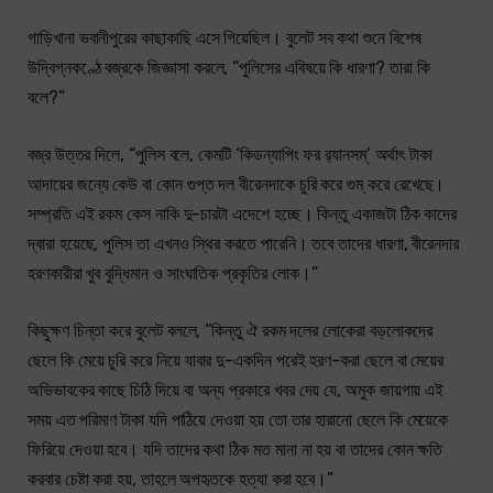
গাড়িখানা ভবানীপুরের কাছাকাছি এসে গিয়েছিল। বুলেট সব কথা শুনে বিশেষ
উদ্বিগ্নকণ্ঠে বজ্রকে জিজ্ঞাসা করলে, “পুলিসের এবিষয়ে কি ধারণা? তারা কি
বলে?”
বজ্র উত্তর দিলে, “পুলিস বলে, কেমটি ‘কিডন্যাপিং ফর র‍্যানসম্’ অর্থাৎ টাকা
আদায়ের জন্যে কেউ বা কোন গুপ্ত দল বীরেনদাকে চুরি করে গুম্ করে রেখেছে।
সম্প্রতি এই রকম কেস নাকি দু-চারটা এদেশে হচ্ছে। কিন্তু একাজটা ঠিক কাদের
দ্বারা হয়েছে, পুলিস তা এখনও স্থির করতে পারেনি। তবে তাদের ধারণা, বীরেনদার
হরণকারীরা খুব বুদ্ধিমান ও সাংঘাতিক প্রকৃতির লোক।”
কিছুক্ষণ চিন্তা করে বুলেট বললে, “কিন্তু ঐ রকম দলের লোকেরা বড়লোকদের
ছেলে কি মেয়ে চুরি করে নিয়ে যাবার দু-একদিন পরেই হরণ-করা ছেলে বা মেয়ের
অভিভাবকের কাছে চিঠি দিয়ে বা অন্য প্রকারে খবর দেয় যে, অমুক জায়গায় এই
সময় এত পরিমাণ টাকা যদি পাঠিয়ে দেওয়া হয় তো তার হারানো ছেলে কি মেয়েকে
ফিরিয়ে দেওয়া হবে। যদি তাদের কথা ঠিক মত মানা না হয় বা তাদের কোন ক্ষতি
করবার চেষ্টা করা হয়, তাহলে অপহৃতকে হত্যা করা হবে।”