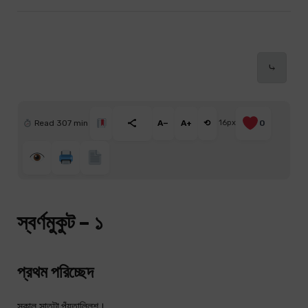
⤷
Read 307 min
A−
A+
⟲
16px
0
স্বর্ণমুকুট – ১
প্রথম পরিচ্ছেদ
সকাল সাতটা পঁয়তাল্লিশ।