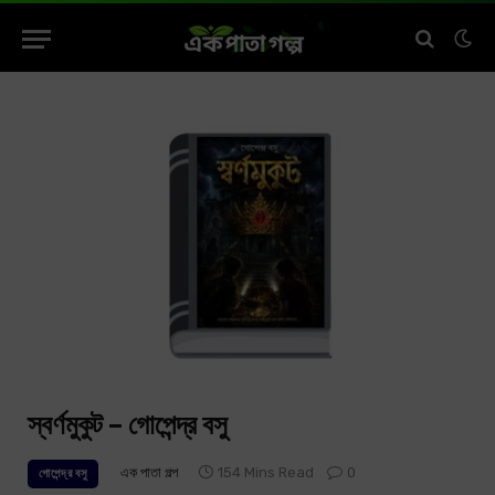
স্বর্ণমুকুট – গোপেন্দ্র বসু
এক পাতা গল্প
154 Mins Read
0
গোপেন্দ্র বসু