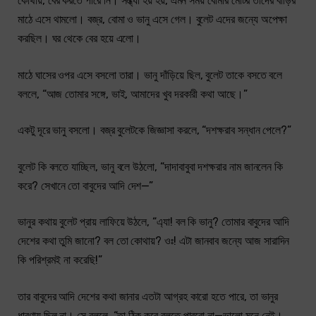
কোথায়, বের করতে পারে নি। সন্ধ্যা হয় হয়, এমন সময় বোমার মোটর তাদের বাড়ির
মাঠে এসে থামলো। বজ্র, বোমা ও ভানু এসে গেল। বুলেট এদের জন্যে অপেক্ষা
করছিল। ঘর থেকে বের হয়ে এলো।
মাঠে ঘাসের ওপর এসে বসলো তারা। ভানু দাঁড়িয়ে ছিল, বুলেট তাকে বসতে বলে
বললে, “আজ তোমার সঙ্গে, ভাই, আমাদের খুব দরকারী কথা আছে।”
একটু দূরে ভানু বসলো। বজ্র বুলেটকে জিজ্ঞাসা করলে, “দশক্ষরাব সন্ধান পেলে?”
বুলেট কি বলতে যাচ্ছিল, ভানু বলে উঠলো, “দাদাবাবুবা দশক্ষরার নাম জানলেন কি
করে? সেখানে তো বাবুদের আদি দেশ—”
ভানুর কথায় বুলেট প্রায় লাফিয়ে উঠলে, “এ্যা! বল কি ভানু? তোমার বাবুদের আদি
দেশের কথা তুমি জানো? বল তো কোথায়? ওঃ! এটা জানবাব জন্যে আজ সারাদিন
কি পরিশ্রমই না করেছি!”
তার বাবুদের আদি দেশের কথা জানার এতটা আগ্রহ কারো হতে পারে, তা ভানুর
ধারণায় ছিল না। সে বললে, “তা ঠিক করে বলতে পারবো না—ভালো মনে নেই।