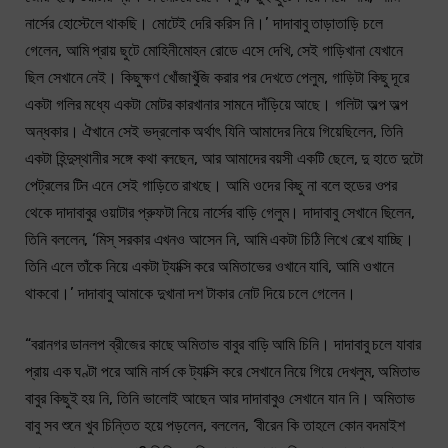
নার্সের হোস্টেলে থাকছি। মোটেই দেরি করিস নি।’ দাদাবাবু তাড়াতাড়ি চলে
গেলেন, আমি প্রায় ছুটে মোহিনীমোহন রোডে এসে দেখি, সেই গাড়িখানা যেখানে
ছিল সেখানে নেই। কিছুক্ষণ খোঁজাখুঁজি করার পর দেখতে পেলুম, গাড়িটা কিছু দূরে
একটা গলির মধ্যে একটা মোটর কারখানার সামনে দাঁড়িয়ে আছে। গলিটা অল্প অল্প
অন্ধকার। ঐখানে সেই ভদ্রলোক অর্থাৎ যিনি আমাদের নিয়ে গিয়েছিলেন, তিনি
একটা হিন্দুস্থানীর সঙ্গে কথা বলছেন, আর আমাদের বয়সী একটি ছেলে, দু হাতে দুটো
পেট্রলের টিন এনে সেই গাড়িতে রাখছে। আমি ওদের কিছু না বলে হুডের ওপর
থেকে দাদাবাবুর ওয়াটার প্রুফটা নিয়ে নার্সের বাড়ি গেলুম। দাদাবাবু সেখানে ছিলেন,
তিনি বললেন, ‘মিস্ সরকার এখনও আসেন নি, আমি একটা চিঠি লিখে রেখে যাচ্ছি।
তিনি এলে তাঁকে নিয়ে একটা ট্যাক্সি করে অমিতাভের ওখানে যাবি, আমি ওখানে
থাকবো।’ দাদাবাবু আমাকে দুখানা দশ টাকার নোট দিয়ে চলে গেলেন।
“বরানগর ডানলপ ব্রীজের কাছে অমিতাভ বাবুর বাড়ি আমি চিনি। দাদাবাবু চলে যাবার
প্রায় এক ঘণ্টা পরে আমি নার্স কে ট্যাক্সি করে সেখানে নিয়ে গিয়ে দেখলুম, অমিতাভ
বাবুর কিছুই হয় নি, তিনি ভালোই আছেন আর দাদাবাবুও সেখানে যান নি। অমিতাভ
বাবু সব শুনে খুব চিন্তিত হয়ে পড়লেন, বললেন, ‘বীরেন কি তাহলে কোন বদমাইশ