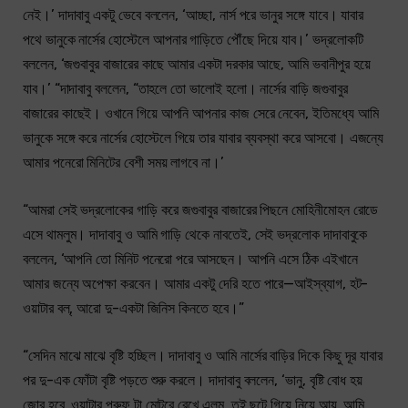
নেই।’ দাদাবাবু একটু ভেবে বললেন, ‘আচ্ছা, নার্স পরে ভানুর সঙ্গে যাবে। যাবার
পথে ভানুকে নার্সের হোস্টেলে আপনার গাড়িতে পৌঁছে দিয়ে যাব।’ ভদ্রলোকটি
বললেন, ‘জগুবাবুর বাজারের কাছে আমার একটা দরকার আছে, আমি ভবানীপুর হয়ে
যাব।’ “দাদাবাবু বললেন, “তাহলে তো ভালোই হলো। নার্সের বাড়ি জগুবাবুর
বাজারের কাছেই। ওখানে গিয়ে আপনি আপনার কাজ সেরে নেবেন, ইতিমধ্যে আমি
ভানুকে সঙ্গে করে নার্সের হোস্টেলে গিয়ে তার যাবার ব্যবস্থা করে আসবো। এজন্যে
আমার পনেরো মিনিটের বেশী সময় লাগবে না।’
“আমরা সেই ভদ্রলোকের গাড়ি করে জগুবাবুর বাজারের পিছনে মোহিনীমোহন রোডে
এসে থামলুম। দাদাবাবু ও আমি গাড়ি থেকে নাবতেই, সেই ভদ্রলোক দাদাবাবুকে
বললেন, ‘আপনি তো মিনিট পনেরো পরে আসছেন। আপনি এসে ঠিক এইখানে
আমার জন্যে অপেক্ষা করবেন। আমার একটু দেরি হতে পারে—আইস্‌ব্যাগ, হট-
ওয়াটার বল্, আরো দু-একটা জিনিস কিনতে হবে।”
“সেদিন মাঝে মাঝে বৃষ্টি হচ্ছিল। দাদাবাবু ও আমি নার্সের বাড়ির দিকে কিছু দূর যাবার
পর দু-এক ফোঁটা বৃষ্টি পড়তে শুরু করলে। দাদাবাবু বললেন, ‘ভানু, বৃষ্টি বোধ হয়
জোর হবে, ওয়াটার প্রুফ টা মোটরে রেখে এলুম, তুই ছুটে গিয়ে নিয়ে আয়, আমি