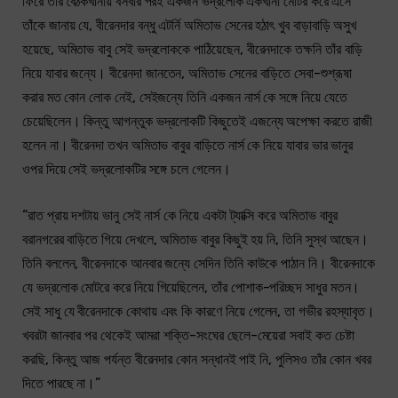
ফিরে তাঁর বৈঠকখানায় বসবার পরই একজন ভদ্রলোক একখানা মোটর করে এসে
তাঁকে জানায় যে, বীরেনদার বন্ধু এটর্নি অমিতাভ সেনের হঠাৎ খুব বাড়াবাড়ি অসুখ
হয়েছে, অমিতাভ বাবু সেই ভদ্রলোককে পাঠিয়েছেন, বীরেনদাকে তক্ষনি তাঁর বাড়ি
নিয়ে যাবার জন্যে। বীরেনদা জানতেন, অমিতাভ সেনের বাড়িতে সেবা-শুশ্রূষা
করার মত কোন লোক নেই, সেইজন্যে তিনি একজন নার্স কে সঙ্গে নিয়ে যেতে
চেয়েছিলেন। কিন্তু আগন্তুক ভদ্রলোকটি কিছুতেই এজন্যে অপেক্ষা করতে রাজী
হলেন না। বীরেনদা তখন অমিতাভ বাবুর বাড়িতে নার্স কে নিয়ে যাবার ভার ভানুর
ওপর দিয়ে সেই ভদ্রলোকটির সঙ্গে চলে গেলেন।
“রাত প্রায় দশটায় ভানু সেই নার্স কে নিয়ে একটা ট্যাক্সি করে অমিতাভ বাবুর
বরানগরের বাড়িতে গিয়ে দেখলে, অমিতাভ বাবুর কিছুই হয় নি, তিনি সুস্থ আছেন।
তিনি বললেন, বীরেনদাকে আনবার জন্যে সেদিন তিনি কাউকে পাঠান নি। বীরেনদাকে
যে ভদ্রলোক মোটরে করে নিয়ে গিয়েছিলেন, তাঁর পোশাক-পরিচ্ছদ সাধুর মতন।
সেই সাধু যে বীরেনদাকে কোথায় এবং কি কারণে নিয়ে গেলেন, তা গভীর রহস্যাবৃত।
খবরটা জানবার পর থেকেই আমরা শক্তি-সংঘের ছেলে-মেয়েরা সবাই কত চেষ্টা
করছি, কিন্তু আজ পর্যন্ত বীরেনদার কোন সন্ধানই পাই নি, পুলিসও তাঁর কোন খবর
দিতে পারছে না।”