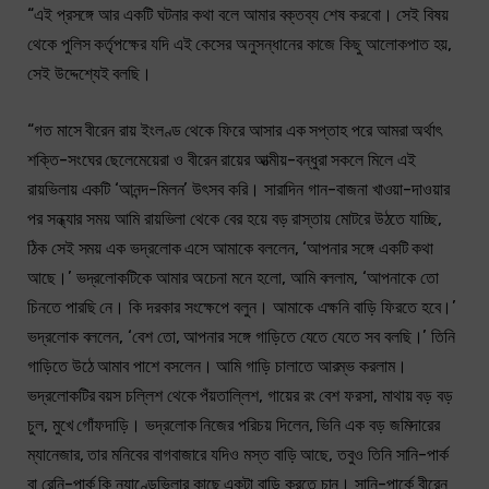
“এই প্রসঙ্গে আর একটি ঘটনার কথা বলে আমার বক্তব্য শেষ করবো। সেই বিষয়
থেকে পুলিস কর্তৃপক্ষের যদি এই কেসের অনুসন্ধানের কাজে কিছু আলোকপাত হয়,
সেই উদ্দেশ্যেই বলছি।
“গত মাসে বীরেন রায় ইংলণ্ড থেকে ফিরে আসার এক সপ্তাহ পরে আমরা অর্থাৎ
শক্তি-সংঘের ছেলেমেয়েরা ও বীরেন রায়ের আত্মীয়-বন্ধুরা সকলে মিলে এই
রায়ভিলায় একটি ‘আনন্দ-মিলন’ উৎসব করি। সারাদিন গান-বাজনা খাওয়া-দাওয়ার
পর সন্ধ্যার সময় আমি রায়ভিলা থেকে বের হয়ে বড় রাস্তায় মোটরে উঠতে যাচ্ছি,
ঠিক সেই সময় এক ভদ্রলোক এসে আমাকে বললেন, ‘আপনার সঙ্গে একটি কথা
আছে।’ ভদ্রলোকটিকে আমার অচেনা মনে হলো, আমি বললাম, ‘আপনাকে তো
চিনতে পারছি নে। কি দরকার সংক্ষেপে বলুন। আমাকে এক্ষনি বাড়ি ফিরতে হবে।’
ভদ্রলোক বললেন, ‘বেশ তো, আপনার সঙ্গে গাড়িতে যেতে যেতে সব বলছি।’ তিনি
গাড়িতে উঠে আমাব পাশে বসলেন। আমি গাড়ি চালাতে আরম্ভ করলাম।
ভদ্রলোকটির বয়স চল্লিশ থেকে পঁয়তাল্লিশ, গায়ের রং বেশ ফরসা, মাথায় বড় বড়
চুল, মুখে গোঁফদাড়ি। ভদ্রলোক নিজের পরিচয় দিলেন, ভিনি এক বড় জমিদারের
ম্যানেজার, তার মনিবের বাগবাজারে যদিও মস্ত বাড়ি আছে, তবুও তিনি সানি-পার্ক
বা রেনি-পার্ক কি ন্যাণ্ডেভিলার কাছে একটা বাড়ি করতে চান। সানি-পার্কে বীরেন