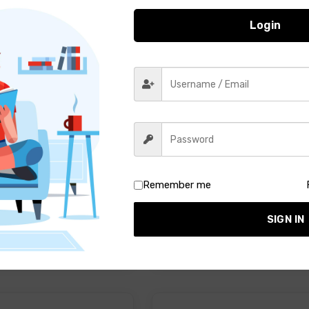
47 Mins Read
0
22 Mins 
ধদেব গুহ
বুদ্ধদেব গুহ
Login
ঁধলা কী? ও বুড়ি? শিলি বলল। ফোকলা
২-৪. মনীষার অফিসে মনীষার অফিসে নিজের স
ল কিরণশশীর। –এখনও কিসু রাঁধি নাই।
মার্সিডিস চালিয়ে ওকে পৌঁছে যখন দিয়ে গেল 
র…
চারটে বেজে দশ! কী লজ্জা!…
রায় ভোর
ঋক – বুদ্ধদেব গুহ
27 Mins Read
0
54 Mins 
ধদেব গুহ
বুদ্ধদেব গুহ
Remember me
 প্রায় ভোর হয়ে এল। নদীর দিক থেকে
১-৪. কীসের গন্ধ বেরোচ্ছে ০১. কীসের গন্ধ ব
SIGN IN
াকছে থেকে থেকে। শেয়াল ডাকল
ঋক বলল। –কই? না তো! তৃষা বলল। ওপরে 
তুলে। –স্পষ্ট পাচ্ছি…