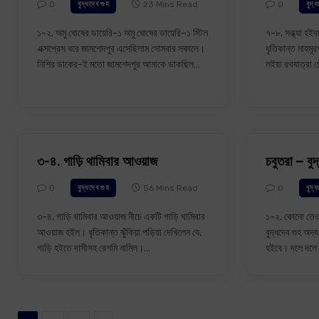
0
23 Mins Read
0
বুদ্ধদেব গুহ
বুদ্
১-২. অমু ঘোষের ডায়েরি-১ অমু ঘোষের ডায়েরি–১ স্টিল
৭-৮. সন্ধ্যা হইবার
এক্সপ্রেস ধরে জামশেদপুর এসেছিলাম সোমবার সকালে।
ধৃতিকান্ত মাহমুর
নিশির ডাকের-ই মতো জামশেদপুর আমাকে ডাকছিল…
লইয়া রথযাত্রা 
৩-৪. গাড়ি থামিবার আওয়াজ
চবুতরা – বুদ
0
56 Mins Read
0
বুদ্ধদেব গুহ
বুদ্
৩-৪. গাড়ি থামিবার আওয়াজ নীচে একটি গাড়ি থামিবার
১-২. কোনো তেওহ
আওয়াজ হইল। ধৃতিকান্ত ঝুঁকিয়া পড়িয়া দেখিলেন যে,
বুদ্ধদেব গুহ অদ
গাড়ি হইতে দাসীসহ রেশমি নামিল।…
হইবে। দলে দলে ত