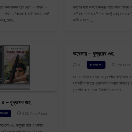
দেশে গুগুনোগুম্বারের দেশে — ঋজুদা —
ঋজুদার সঙ্গে জঙ্গলে ঋজুদার সঙ্গে জঙ্গলে ঋজুদা
মরা। পথ। হারিয়েছি। কথা তিনটে কেটে
রে? ক্ষিদে পেয়েছে? –তা একটু একটু পেয়েছে 
করে, থেমে…
আমি বললাম।…
অবেলায় – বুদ্ধদেব গুহ
0
175 Mins
বুদ্ধদেব গুহ
০১-৫. রান্নাঘরে অরা ও বৃহস্পতি রান্নাঘরে অ
বৃহস্পতি সকালের ব্রেকফাস্ট বানাতে ব্যস্ত। র
বৃহস্পতি করে। অরা নির্দেশ দিয়ে দেন।…
 ৪ – বুদ্ধদেব গুহ
532 Mins Read
ধদেব গুহ
নুষখেকো ০১. ঋজুদার সঙ্গে এ পর্যন্ত
েকই জঙ্গলে গেছি কিন্তু এইরকম