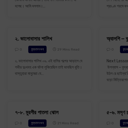
বলেছ। আমি বললাম।…
প্রচণ্ড গরমে
২. ভালোবাসার শালিখ
অ্যালগি – ব
0
29 Mins Read
0
বুদ্ধদেব গুহ
বুদ্
২. ভালোবাসার শালিখ ০৬. এই হাসির গল্পের আড়ালে যে
Next Lesson ১
গভীর দুঃখবহ এক ঘটনা লুকিয়েছিল তাই ভাবছিল ধূতি।
উপন্যাস – বুদ্ধ
বাস্তুহারা মানুষেরা যে…
উঠল রে ছাইন্যা?
বড়ো মিত্তিরগ
৭-৮. মুরগীর পাতলা ঝোল
৫-৬. মসৃণ 
0
21 Mins Read
0
বুদ্ধদেব গুহ
বুদ্