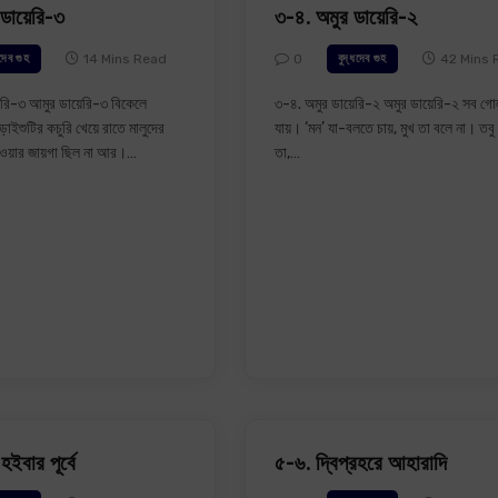
ডায়েরি-৩
৩-৪. অমুর ডায়েরি-২
14 Mins Read
0
42 Mins 
ধদেব গুহ
বুদ্ধদেব গুহ
েরি-৩ আমুর ডায়েরি-৩ বিকেলে
৩-৪. অমুর ডায়েরি-২ অমুর ডায়েরি-২ সব গো
কড়াইশুটির কচুরি খেয়ে রাতে মালুদের
যায়। ‘মন’ যা-বলতে চায়, মুখ তা বলে না। তব
াওয়ার জায়গা ছিল না আর।…
তা,…
হইবার পূর্বে
৫-৬. দ্বিপ্রহরে আহারাদি