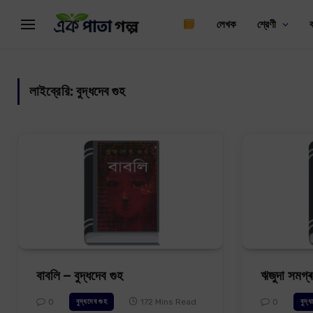
লেখক
শ্রেণী
লাইব্রেরি:
বুদ্ধদেব গুহ
বাবলি – বুদ্ধদেব গুহ
ঋজুদা সমগ্ৰ
0
172 Mins Read
0
বুদ্ধদেব গুহ
বুদ্