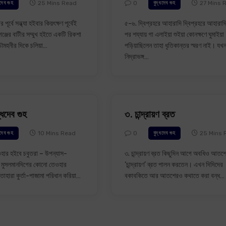
25 Mins Read
0
27 Mins 
ধদেব গুহ
বুদ্ধদেব গুহ
 পূর্বে সন্ধ্যা হইবার কিয়ৎক্ষণ পূর্বেই
৫-৬. দ্বিপ্রহরে আহারাদি দ্বিপ্রহরে আহারাদি
গঞ্জের বাটীর সম্মুখ হইতে একটি রিকশা
পর শয্যায় গা এলাইয়া শুইয়া কোনক্ষণে ঘুমাইয়া
চৌমহনীর দিকে চলিয়া…
পড়িয়াছিলেন তাহা ধৃতিকান্তর স্মরণ নাই। যখ
নিদ্রাভঙ্গ…
্ধদেব গুহ
৩. চান্দ্রায়ণ ব্রত
10 Mins Read
0
25 Mins 
ধদেব গুহ
বুদ্ধদেব গুহ
ার হইবে চবুতরা – উপন্যাস-
৩. চান্দ্রায়ণ ব্রত কিছুদিন আগে অবধিও আতশে
্য মুসলমানদিগের কোনো তেওহার
‘চান্দ্রায়ণ’ ব্রত পালন করতেন। এখন দিদিদের
াহারা কুর্তা-পাজামা পরিধান করিয়া…
বকাবকিতে আর আতশেরও কথাতে করা বন্ধ…