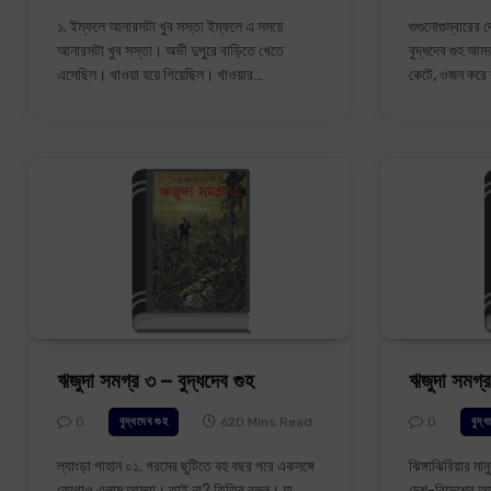
১. ইম্ফলে আনারসটা খুব সস্তা ইম্ফলে এ সময়ে
গুগুনোগুম্বারের 
আনারসটা খুব সস্তা। অভী দুপুরে বাড়িতে খেতে
বুদ্ধদেব গুহ আ
এসেছিল। খাওয়া হয়ে গিয়েছিল। খাওয়ার…
কেটে, ওজন করে 
ঋজুদা সমগ্র ৩ – বুদ্ধদেব গুহ
ঋজুদা সমগ্র
0
620 Mins Read
0
বুদ্ধদেব গুহ
বুদ্
ল্যাংড়া পাহান ০১. গরমের ছুটিতে বহু বছর পরে একসঙ্গে
ঝিঙ্গাঝিরিয়ার মা
কোথাও এলাম আমরা। তাই না? তিতির বলল। যা
দেশ-বিদেশের অন