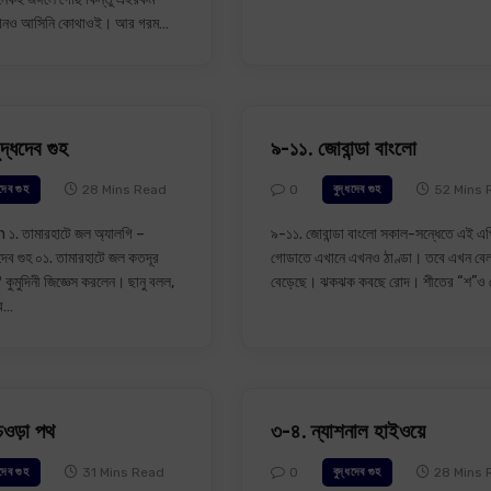
 কখনও আসিনি কোথাওই। আর গরম…
ুদ্ধদেব গুহ
৯-১১. জোবান্ডা বাংলো
28 Mins Read
0
52 Mins 
ধদেব গুহ
বুদ্ধদেব গুহ
. তামারহাটে জল অ্যালগি –
৯-১১. জোবান্ডা বাংলো সকাল-সন্ধেতে এই এপ
দেব গুহ ০১. তামারহাটে জল কতদূর
গোডাতে এখানে এখনও ঠাণ্ডা। তবে এখন বেল
 কুমুদিনী জিজ্ঞেস করলেন। ছানু বলল,
বেড়েছে। ঝকঝক কবছে রোদ। শীতের “শ”ও
োর…
চওড়া পথ
৩-৪. ন্যাশনাল হাইওয়ে
31 Mins Read
0
28 Mins 
ধদেব গুহ
বুদ্ধদেব গুহ