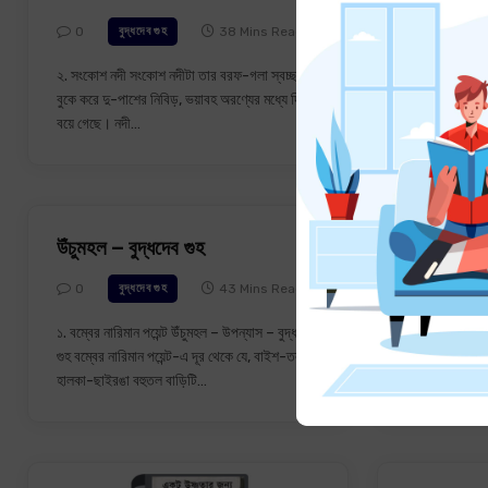
0
38 Mins Read
0
বুদ্ধদেব গুহ
বুদ্
২. সংকোশ নদী সংকোশ নদীটা তার বরফ-গলা স্বচ্ছ জল
১. রাঁধলা কী রা
বুকে করে দু-পাশের নিবিড়, ভয়াবহ অরণ্যের মধ্যে দিয়ে
দাঁতে হাসি ফুট
বয়ে গেছে। নদী…
রাঁধবোনে। বুড়ি
উঁচুমহল – বুদ্ধদেব গুহ
৪-৮. রাত প্
0
43 Mins Read
0
বুদ্ধদেব গুহ
বুদ্
১. বম্বের নারিমান পয়েন্ট উঁচুমহল – উপন্যাস – বুদ্ধদেব
০৫. রাত বোধ হয়
গুহ বম্বের নারিমান পয়েন্ট-এ দূর থেকে যে, বাইশ-তলা
কী একটা পাখি ড
হালকা-ছাইরঙা বহুতল বাড়িটি…
একসঙ্গে…