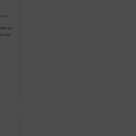
Read
লমাল হয়ে
ু যত কথা