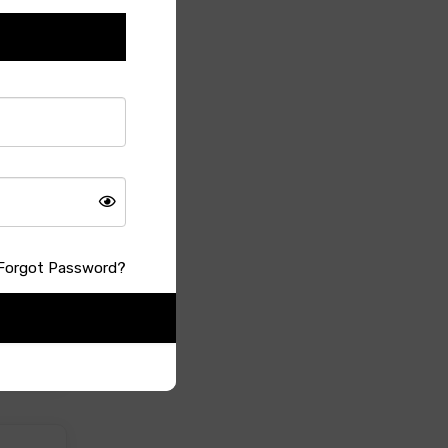
Read
াদা-
অতীশ তখন
Read
Forgot Password?
েরোচ্ছে?
নাক