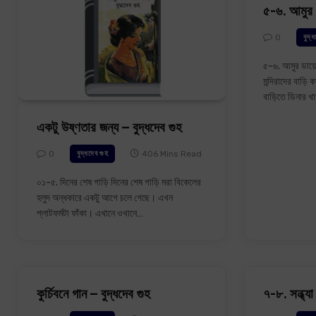
৫-৬. আমুর 
0
বুদ্
৫-৬. আমুর ডায়
মন্দিরাদের বাড়ি 
বাড়িতে ডিনার খ
একটু উষ্ণতার জন্য – বুদ্ধদেব গুহ
0
406 Mins Read
বুদ্ধদেব গুহ
০১-৫. দিনের শেষ গাড়ি দিনের শেষ গাড়ি মরা বিকেলের
হলুদ অন্ধকারে একটু আগে চলে গেছে। এখন
প্লাটফর্মটা ফাঁকা। এখানে ওখানে…
কুর্চিবনে গান – বুদ্ধদেব গুহ
৭-৮. সন্ধ্যা 