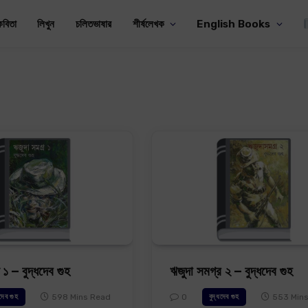
কবিতা
লিখুন
চলিতভাষার
শীর্ষলেখক
English Books
 ১ – বুদ্ধদেব গুহ
ঋজুদা সমগ্র ২ – বুদ্ধদেব গুহ
598 Mins Read
0
553 Min
ধদেব গুহ
বুদ্ধদেব গুহ