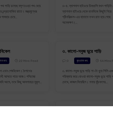
 পথ গাড়ি চলেছে মসৃণ চওড়া পথ বেয়ে
৩-৪. ন্যাশনাল হাইওয়ে চিকরাসি যখন গাড়িটা
র চন্দ্রালোকিত রাতে। মন্ত্রমুগ্ধের
ন্যাশনাল হাইওয়ে থেকে ডানদিকে কিছুটা গিয়ে
 গামহার চেয়ে…
গ্রীনফিল্ডস-এর হাতাতে তখন রাত হয়ে গেছে
অনেকক্ষণ।…
ষবিকেল
৩. কালো-সবুজ ডুরে শাড়ি
22 Mins Read
0
56 Mins 
ধদেব গুহ
বুদ্ধদেব গুহ
েল এখন শেষবিকেল। বৈশাখের
৩. কালো-সবুজ ডুরে শাড়ি গা-টা ধুয়ে শিলি এক
াখী আসতে পারে আজ। পশ্চিমের
পরিষ্কার করে ধোওয়া কালো-সবুজ ডুরে শাড়ি
দি আসে, তবে কিছু আমগাছের মুকুল…
চোখে, কাজল দিয়েছিল। গলায় কুঁচফলের…
দিনগুলি – বুদ্ধদেব গুহ
২-৪. মনীষার অফিসে