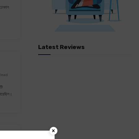
 ঢোকাল
Latest Reviews
Read
টি
 পরেছিল।