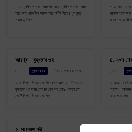
৭-৮. মুরগীর পাতলা ঝোল গত রাতে মুরগীর পাতলা ঝোল
৫-৬. মসৃণ চওড়া
আর ভাত বেঁধেছিল জারুল আর ঝাঁঝি মিলে। খুব সুন্দর
পাহাড় বনের মাঝে
স্বাদ হয়েছিল।…
মতো বন-অনভিজ্ঞ
আরণ্য – বুদ্ধদেব গুহ
৪. এখন শে
0
12 Mins Read
0
বুদ্ধদেব গুহ
বুদ্
১-২. চিকরাসি স্বগতোক্তি করল আরণ্য – উপন্যাস –
৪. এখন শেষবিক
বুদ্ধদেব গুহ তারা কোথায় গেল বল তো? পেছনে নেই
বিকেল। কালবৈশ
তো? চিকরাসি স্বগতোক্তি…
আকাশ সাজছে। য
২. সংকোশ নদী
আলোকঝারির 