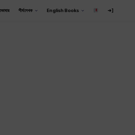
তভাষার
শীর্ষলেখক
English Books
➜]