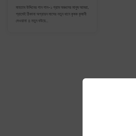
মাহতাব উদ্দিনের গান গান-১ গ্রাম অঞ্চলের মানুষ আমরা,
গ্রামেই ঠিকানা অগ্রায়ন মাসের নতুন ধানে কৃষক কৃষানী
দেওয়ানা ॥ নতুন বউয়ে…