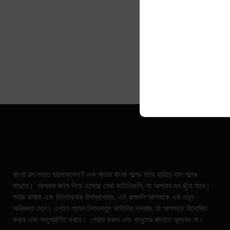
বাংলা গল্প শুনতে ভালোবাসেন? এক পাতার বাংলা গল্পের সাথে হারিয়ে যান গল্পের
যাদুতে। আপনার জন্য নিয়ে এসেছে সেরা কাহিনিগুলি, যা আপনার মন ছুঁয়ে যাবে।
সহজ ভাষায় এবং চিত্তাকর্ষক উপস্থাপনায়, এই গল্পগুলি আপনাকে এক নতুন
অভিজ্ঞতা দেবে। এখানে পাবেন নিত্যনতুন কাহিনির সম্ভার, যা আপনাকে বিনোদিত
করবে এবং অনুপ্রাণিত করবে। শেয়ার করুন এবং বন্ধুদের জানাতে ভুলবেন না।