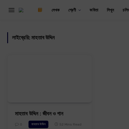
লেখক
শ্রেণী
কবিতা
লিখুন
চলি
লাইব্রেরি:
মাহতাব উদ্দিন
মাহতাব উদ্দিন : জীবন ও গান
0
52 Mins Read
মাহতাব উদ্দিন