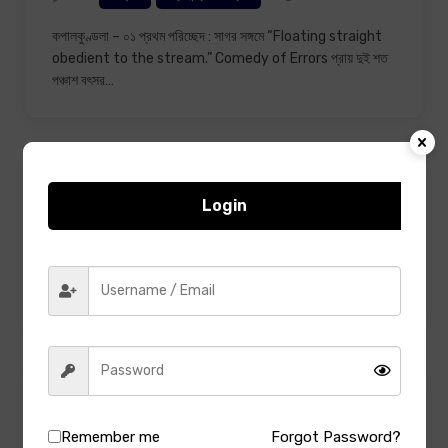
কপালকুণ্ডলা – ০১ প্রথম পরিচ্ছেদ : সাগর সঙ্গমে “Floating straight
obedient to the stream.” Comedy of Errors প্রায় দুই শত
পঞ্চাশ বৎসর…
দুর্গেশনন্দিনী – বঙ্কিমচন্দ্র চট্টোপাধ্যায়
Login
0
178 Mins Read
উপন্যাস
বঙ্কিমচন্দ্র চট্টোপাধ্যায়
দুর্গেশনন্দিনী – ১ম খণ্ড – ০১-০৫ প্রথম পরিচ্ছেদ : দেবমন্দির ৯৯৭ বঙ্গাব্দের
নিদাঘশেষে একদিন একজন অশ্বারোহী পুরুষ বিষ্ণুপুর হইতে মান্দারণের…
Remember me
Forgot Password?