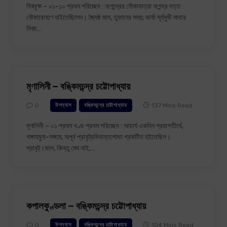
বিষবৃক্ষ – ০১-১০ প্রথম পরিচ্ছেদ : নগেন্দ্রের নৌকাযাত্রা নগেন্দ্র দত্ত
নৌকারোহণে যাইতেছিলেন। জ্যৈষ্ঠ মাস, তুফানের সময়; ভার্যা সূর্যমুখী মাথার
দিব্য…
মৃণালিনী – বঙ্কিমচন্দ্র চট্টোপাধ্যায়
0
137 Mins Read
উপন্যাস
বঙ্কিমচন্দ্র চট্টোপাধ্যায়
মৃণালিনী – ০১ প্রথম খণ্ড প্রথম পরিচ্ছেদ : আচার্য একদিন প্রয়াগতীর্থে,
গঙ্গাযমুনা-সঙ্গমে, অপূর্ব প্রাবৃট্র‍দিনান্তশোভা প্রকটিত হইতেছিল।
প্রাবৃট্।‍কাল, কিন্তু মেঘ নাই,…
কপালকুণ্ডলা – বঙ্কিমচন্দ্র চট্টোপাধ্যায়
0
104 Mins Read
উপন্যাস
বঙ্কিমচন্দ্র চট্টোপাধ্যায়