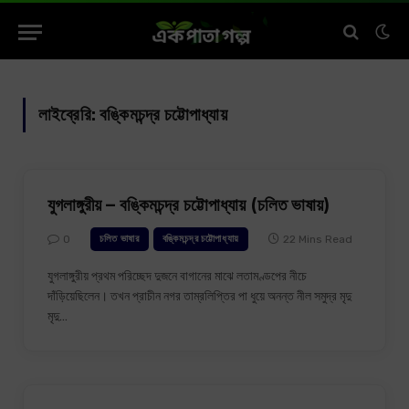
লাইব্রেরি:
বঙ্কিমচন্দ্র চট্টোপাধ্যায়
যুগলাঙ্গুরীয় – বঙ্কিমচন্দ্র চট্টোপাধ্যায় (চলিত ভাষায়)
0
22 Mins Read
চলিত ভাষার
বঙ্কিমচন্দ্র চট্টোপাধ্যায়
যুগলাঙ্গুরীয় প্রথম পরিচ্ছেদ দুজনে বাগানের মাঝে লতামণ্ডপের নীচে
দাঁড়িয়েছিলেন। তখন প্রাচীন নগর তাম্রলিপ্তির পা ধুয়ে অনন্ত নীল সমুদ্র মৃদু
মৃদু…