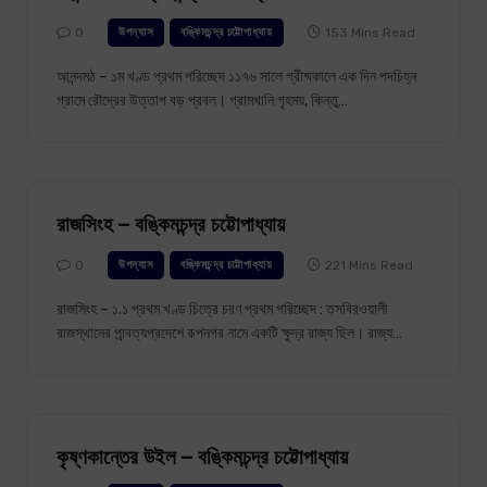
0
153 Mins Read
উপন্যাস
বঙ্কিমচন্দ্র চট্টোপাধ্যায়
আনন্দমঠ – ১ম খণ্ড প্রথম পরিচ্ছেদ ১১৭৬ সালে গ্রীষ্মকালে এক দিন পদচিহ্ন
গ্রামে রৌদ্রের উত্তাপ বড় প্রবল। গ্রামখানি গৃহময়, কিন্তু…
রাজসিংহ – বঙ্কিমচন্দ্র চট্টোপাধ্যায়
0
221 Mins Read
উপন্যাস
বঙ্কিমচন্দ্র চট্টোপাধ্যায়
রাজসিংহ – ১.১ প্রথম খণ্ড চিত্রে চরণ প্রথম পরিচ্ছেদ : তসবিরওয়ালী
রাজস্থানের পার্‍বত্যপ্রদেশে রূপনগর নামে একটি ক্ষুদ্র রাজ্য ছিল। রাজ্য…
কৃষ্ণকান্তের উইল – বঙ্কিমচন্দ্র চট্টোপাধ্যায়