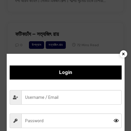
দশা আরও কাহিল। লোকটি একজন শিল্পী। গল্পের সূচনায় তাকে তেপায়া…
ফটিকচাঁদ – সত্যজিৎ রায়
0
72 Mins Read
উপন্যাস
সত্যজিৎ রায়
ফটিকচাঁদ – অধ্যায় ১ ওযে কখন চোখ খুলেছে ও জানে না। চোখে কিছু দেখার
আগে ও বুঝেছে ওর শীত করছে,…
Login
অপুর পাঁচালি – সত্যজিৎ রায়
0
190 Mins Read
উপন্যাস
সত্যজিৎ রায়
১. পশ্চাৎপট ১৯৫২ সালের শরৎকালের এক বিকেলবেলায়, দীর্ঘ সাদা কাশফুলে
ছাওয়া এক মাঠের মধ্যে আমি শুরু করেছিলাম ‘পথের পাঁচালি’র শুটিং।…