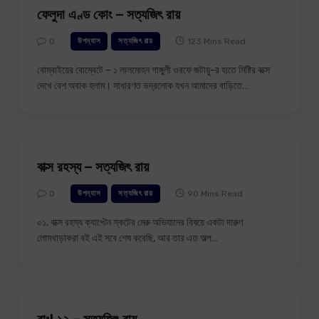
ফেলুদা এণ্ড কোং – সত্যজিৎ রায়
0
123 Mins Read
উপন্যাস
সত্যজিৎ রায়
বোম্বাইয়ের বোম্বেটে – ১ লালমোহন গাঙ্গুলী ওরফে জটায়ু-র হাতে মিষ্টির বাক্স
দেখে বেশ অবাক হলাম। সাধারণত ভদ্রলোক যখন আমাদের বাড়িতে…
বাক্স রহস্য – সত্যজিৎ রায়
0
90 Mins Read
উপন্যাস
সত্যজিৎ রায়
০১. বাক্স রহস্য ক্যাপ্টেন স্কটের মেরু অভিযানের বিষয়ে একটা দারুণ
লোমখাড়াকরা বই এই সবে শেষ করেছি, আর তার এত অল্প…