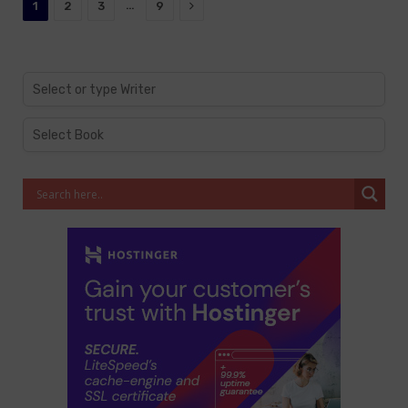
Next
…
1
2
3
9