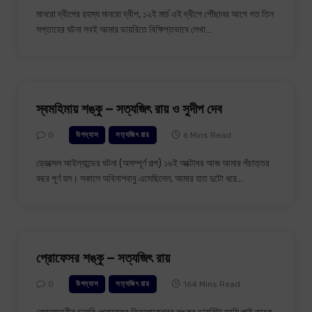
মানরো দ্বীপের রহস্য মানরো দ্বীপ, ১২ই মার্চ এই দ্বীপে পৌঁছানর আগে গত তিন
সপ্তাহের ঘটনা সবই আমার ডায়রিতে বিক্ষিপ্তভাবে লেখা…
স্বমহিমায় শঙ্কু – সত্যজিৎ রায় ও সুদীপ দেব
0
6 Mins Read
উপন্যাস
সত্যজিৎ রায়
ড্রেক্সেল আইল্যান্ডের ঘটনা (অসম্পূর্ণ গল্প) ১৬ই অক্টোবর আজ আমার পঁচাত্তর
বছর পূর্ণ হল। সকালে অবিনাশবাবু এসেছিলেন, আমার হাত দুটো ধরে…
প্রোফেসর শঙ্কু – সত্যজিৎ রায়
0
164 Mins Read
উপন্যাস
সত্যজিৎ রায়