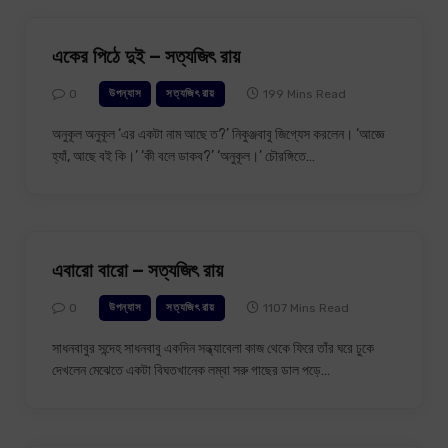
একের পিঠে দুই – সত্যজিৎ রায়
0
199 Mins Read
উপন্যাস
সত্যজিৎ রায়
অনুকূল অনুকূল ‘এর একটা নাম আছে ত?’ নিকুঞ্জবাবু জিগ্যেস করলেন। ‘আজ্ঞে
হ্যাঁ, আছে বই কি।’ ‘কী বলে ডাকব?’ ‘অনুকূল।’ চৌরঙ্গিতে…
এবারো বারো – সত্যজিৎ রায়
0
1107 Mins Read
উপন্যাস
সত্যজিৎ রায়
সাধনবাবুর সন্দেহ সাধনবাবু একদিন সন্ধ্যাবেলা কাজ থেকে ফিরে তাঁর ঘরে ঢুকে
দেখলেন মেঝেতে একটা বিঘতখানেক লম্বা সরু গাছের ডাল পড়ে…