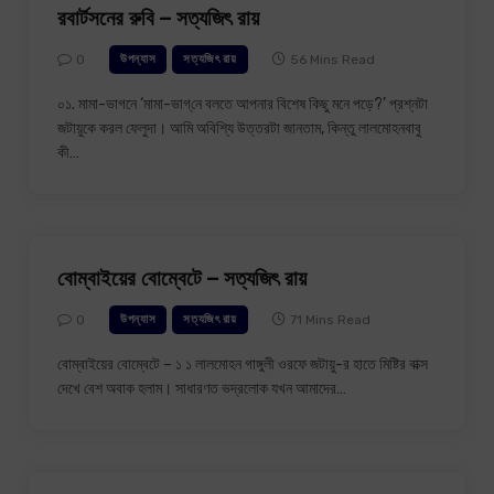
রবার্টসনের রুবি – সত্যজিৎ রায়
0
56 Mins Read
উপন্যাস
সত্যজিৎ রায়
০১. মামা-ভাগনে ‘মামা-ভাগ্‌নে বলতে আপনার বিশেষ কিছু মনে পড়ে?’ প্রশ্নটা
জটায়ুকে করল ফেলুদা। আমি অবিশ্যি উত্তরটা জানতাম, কিন্তু লালমোহনবাবু
কী…
বোম্বাইয়ের বোম্বেটে – সত্যজিৎ রায়
0
71 Mins Read
উপন্যাস
সত্যজিৎ রায়
বোম্বাইয়ের বোম্বেটে – ১ ১ লালমোহন গাঙ্গুলী ওরফে জটায়ু-র হাতে মিষ্টির বাক্স
দেখে বেশ অবাক হলাম। সাধারণত ভদ্রলোক যখন আমাদের…