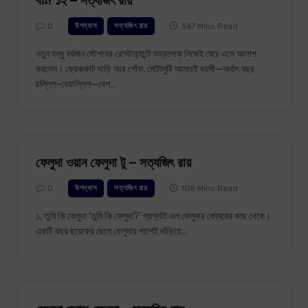
বাঃ! ১২ – সত্যজিৎ রায়
0
367 Mins Read
উপন্যাস
সত্যজিৎ রায়
নতুন বন্ধু বর্ধমান স্টেশনের রেস্টোর‍্যান্টে ভদ্রলোক নিজেই যেচে এসে আলাপ
করলেন। ফ্রেঞ্চকাট দাড়ি আর গোঁফ, মোটামুটি আমারই বয়সী—অর্থাৎ বছর
চল্লিশ-বেয়াল্লিশ—বেশ…
ফেলুদা ওয়ান ফেলুদা টু – সত্যজিৎ রায়
0
108 Mins Read
উপন্যাস
সত্যজিৎ রায়
১. তুমি কি ফেলুদা ‘তুমি কি ফেলুদা?’ প্রশ্নটা এল ফেলুদার কোমরের কাছ থেকে।
একটি বছর ছয়েকের ছেলে ফেলুদার পাশেই দাঁড়িয়ে…