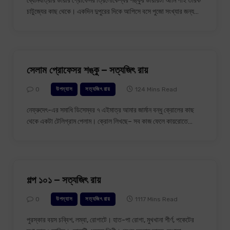
ব্যোমযাত্রীর ডায়রি প্রোফেসর ত্রিলোকেশ্বর শঙ্কুর ডায়রিটা আমি পাই তারক
চাটুজ্যের কাছ থেকে। একদিন দুপুরের দিকে আপিসে বসে পুজো সংখ্যার জন্য…
সেলাম প্রোফেসর শঙ্কু – সত্যজিৎ রায়
0
124 Mins Read
উপন্যাস
সত্যজিৎ রায়
নেফ্রুদেৎ-এর সমাধি ডিসেম্বর ৭ এইমাত্র আমার জার্মান বন্ধু ক্রোলের কাছ
থেকে একটা টেলিগ্রাম পেলাম। ক্রোল লিখছে– সব কাজ ফেলে কায়রোতে…
গল্প ১০১ – সত্যজিৎ রায়
0
1117 Mins Read
উপন্যাস
সত্যজিৎ রায়
পুরস্কার বয়স চব্বিশ, লম্বা, রোগাটে। হাত-পা রোগা, মুখখানা শীর্ণ, পকেটের