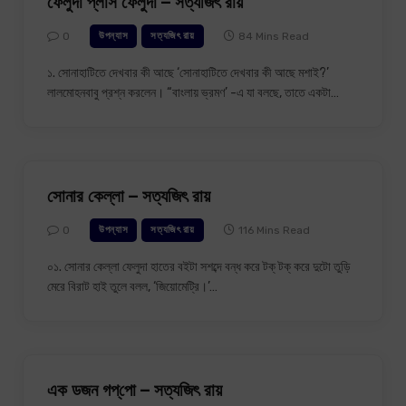
ফেলুদা প্লাস ফেলুদা – সত্যজিৎ রায়
0
84 Mins Read
উপন্যাস
সত্যজিৎ রায়
১. সোনাহাটিতে দেখবার কী আছে ‘সোনাহাটিতে দেখবার কী আছে মশাই?’
লালমোহনবাবু প্রশ্ন করলেন। “বাংলায় ভ্রমণ’ -এ যা বলছে, তাতে একটা…
সোনার কেল্লা – সত্যজিৎ রায়
0
116 Mins Read
উপন্যাস
সত্যজিৎ রায়
০১. সোনার কেল্লা ফেলুদা হাতের বইটা সশব্দে বন্ধ করে টক্ টক্ করে দুটো তুড়ি
মেরে বিরাট হাই তুলে বলল, ‘জিয়োমেট্রি।’…
এক ডজন গপ্‌পো – সত্যজিৎ রায়