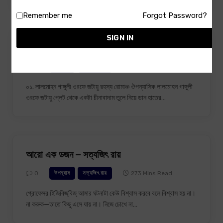
Remember me
Forgot Password?
SIGN IN
জয় বাবা ফেলুনাথ – সত্যজিৎ রায়
0
111 Mins Read
উপন্যাস
সত্যজিৎ রায়
০১. লালমোহন গাঙ্গুলী ওরফে জটায়ু রহস্য রোমাঞ্চ ঔপন্যাসিক লালমোহন গাঙ্গুলী
ওরফে জটায়ু প্লেট থেকে একটা চীনাবাদাম তুলে নিয়ে ডান হাতের…
আরো এক ডজন – সত্যজিৎ রায়
0
273 Mins Read
উপন্যাস
সত্যজিৎ রায়
প্রোফেসর হিজিবিজ্‌বিজ্ আমার ঘটনাটা কেউ বিশ্বাস করবে বলে বিশ্বাস হয় না।
না করুক—তাতে কিছু এসে যায় না। নিজে চোখে না…