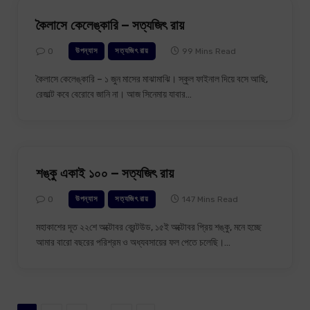
কৈলাসে কেলেঙ্কারি – সত্যজিৎ রায়
0
99 Mins Read
উপন্যাস
সত্যজিৎ রায়
কৈলাসে কেলেঙ্কারি – ১ জুন মাসের মাঝামাঝি। স্কুল ফাইনাল দিয়ে বসে আছি,
রেজাল্ট কবে বেরোবে জানি না। আজ সিনেমায় যাবার…
শঙ্কু একাই ১০০ – সত্যজিৎ রায়
0
147 Mins Read
উপন্যাস
সত্যজিৎ রায়
মহাকাশের দূত ২২শে অক্টোবর ব্রেন্টউড, ১৫ই অক্টোবর প্রিয় শঙ্কু, মনে হচ্ছে
আমার বারো বছরের পরিশ্রম ও অধ্যবসায়ের ফল পেতে চলেছি।…