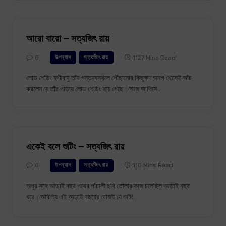
আরো বারো – সত্যজিৎ রায়
0
1127 Mins Read
উপন্যাস
সত্যজিৎ রায়
লোড শেডিং ফণীবাবু তাঁর গন্তব্যস্থলে পৌঁছানোর কিছুক্ষণ আগে থেকেই আঁচ
করলেন যে তাঁর পাড়ায় লোড শেডিং হয়ে গেছে। আজ আপিসে…
একেই বলে শুটিং – সত্যজিৎ রায়
0
110 Mins Read
উপন্যাস
সত্যজিৎ রায়
অপুর সঙ্গে আড়াই বছর পথের পাঁচালী ছবি তোলার কাজ চলেছিল আড়াই বছর
ধরে। অবিশ্যি এই আড়াই বছরের রোজই যে শুটিং…