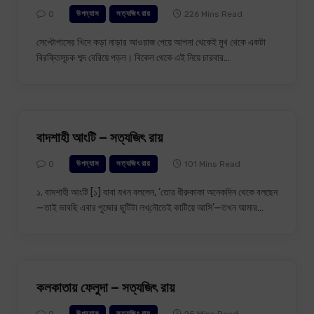
0
226 Mins Read
উপন্যাস
সত্যজিৎ রায়
সেপ্টোপাসের খিদে কড়া নাড়ার আওয়াজ পেয়ে আপনা থেকেই মুখ থেকে একটা
বিরক্তিসূচক শব্দ বেরিয়ে পড়ল। বিকেল থেকে এই নিয়ে চারবার…
বাদশাহী আংটি – সত্যজিৎ রায়
0
101 Mins Read
উপন্যাস
সত্যজিৎ রায়
১. বাদশাহী আংটি [১] বাবা যখন বললেন, ‘তোর ধীরুকাকা অনেকদিন থেকে বলছেন
—তাই ভাবছি এবার পুজোর ছুটিটা লখ্‌নৌতেই কাটিয়ে আসি’—তখন আমার…
কলকাতায় ফেলুদা – সত্যজিৎ রায়
0
25 Mins Read
উপন্যাস
সত্যজিৎ রায়