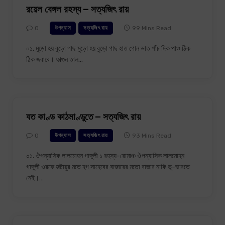
রয়েল বেঙ্গল রহস্য – সত্যজিৎ রায়
0
99 Mins Read
উপন্যাস
সত্যজিৎ রায়
০১. মুড়ো হয় বুড়ো গাছ মুড়ো হয় বুড়ো গাছ হাত গোন ভাত পাঁচ দিক পাও ঠিক
ঠিক জবাবে। ফাল্গুন তাল…
যত কাণ্ড কাঠমাণ্ডুতে – সত্যজিৎ রায়
0
93 Mins Read
উপন্যাস
সত্যজিৎ রায়
০১. ঔপন্যাসিক লালমোহন গাঙ্গুলী ১ রহস্য-রোমাঞ্চ ঔপন্যাসিক লালমোহন
গাঙ্গুলী ওরফে জটায়ুর মতে হগ সাহেবের বাজারের মতো বাজার নাকি ভূ-ভারতে
নেই।…