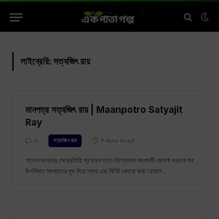
লাইব্রেরি:
সত্যজিৎ রায়
মানপত্র সত্যজিৎ রায় | Maanpotro Satyajit
Ray
0
9 Mins Read
সত্যজিৎ রায়
শতদল সংস্থার সেক্রেটারি প্রণবেশ দত্ত বিস্ফোরক সংবাদটি ঘোষণা করবার পর
উপস্থিত সদস্যদের মুখ দিয়ে প্রায় এক মিনিট কোনো কথা বেরোল…