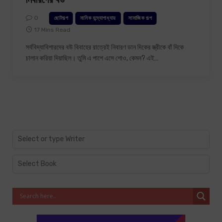
0
ছোটগল্প
মানিক বন্দ্যোপাধ্যায়
সামাজিক গল্প
17 Mins Read
সর্ববিদ্যাবিশারদের বউ বিবাহের রাত্রেই নিবারণ ডান দিকের স্ত্রীকে বাঁ দিকে
চালান করিয়া দিয়াছিল। তুমি এ পাশে এসে শোও, কেমন? এই…