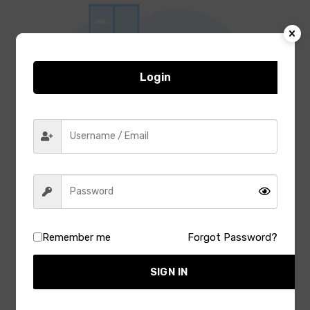
Login
Remember me
Forgot Password?
Latest Reviews
SIGN IN