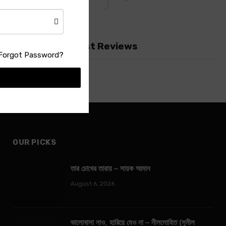
Latest Reviews
Forgot Password?
OUR PICKS
তার চোখের তারায় – সায়ক আমান
August 6, 2026
ভালোবাসা নাও, হারিয়ে যেও না – নীললোহিত (সুনীল