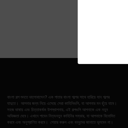
বাংলা গল্প শুনতে ভালোবাসেন? এক পাতার বাংলা গল্পের সাথে হারিয়ে যান গল্পের
যাদুতে। আপনার জন্য নিয়ে এসেছে সেরা কাহিনিগুলি, যা আপনার মন ছুঁয়ে যাবে।
সহজ ভাষায় এবং চিত্তাকর্ষক উপস্থাপনায়, এই গল্পগুলি আপনাকে এক নতুন
অভিজ্ঞতা দেবে। এখানে পাবেন নিত্যনতুন কাহিনির সম্ভার, যা আপনাকে বিনোদিত
করবে এবং অনুপ্রাণিত করবে। শেয়ার করুন এবং বন্ধুদের জানাতে ভুলবেন না।