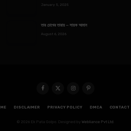
January 5, 2025
তার চোখের তারায় – সায়ক আমান
August 6, 2026
Facebook
X
Instagram
Pinterest
(Twitter)
OME
DISCLAIMER
PRIVACY POLICY
DMCA
CONTACT
© 2026 Ek Pata Golpo. Designed by
Webliance Pvt Ltd
.