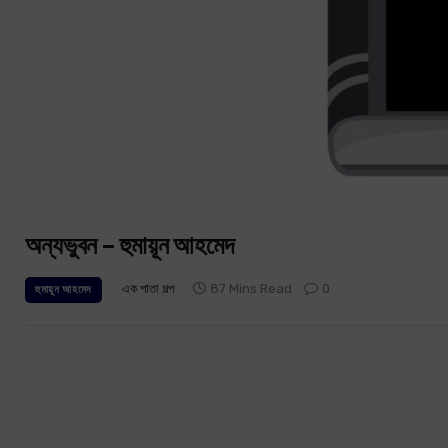
অন্যভুবন – হুমায়ূন আহমেদ
এক পাতা গল্প
87 Mins Read
0
হুমায়ূন আহমেদ