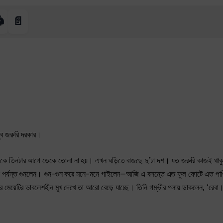
️
📄
ুব জরুরি দরকার।
তাঁকে তিনটার আগে ডেকে তোলা না হয়। এখন ঘড়িতে বাজছে দু’টা দশ। যত জরুরি কাজই থাক
এক পর্যন্ত গুনলেন। গুন-গুন করে মনে-মনে গাইলেন—আজি এ বসন্তে এত ফুল ফোটে এত পা
মেয়েটির ভাবলেশহীন মুখ দেখে তা আরো বেড়ে যাচ্ছে। তিনি গম্ভীর গলায় ডাকলেন, ‘রেবা।