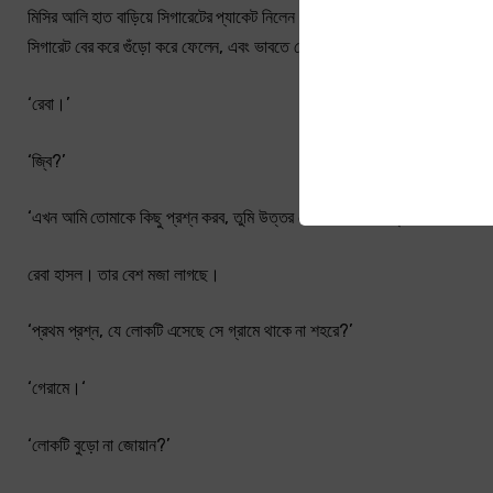
মিসির আলি হাত বাড়িয়ে সিগারেটের প্যাকেট নিলেন। একটি সিগারেট বের করে হাত দিয়ে
সিগারেট বের করে গুঁড়ো করে ফেলেন, এবং ভাবতে চেষ্টা করেন একটি সিগারেট টানা হল। 
‘রেবা।’
‘জ্বি?’
‘এখন আমি তোমাকে কিছু প্রশ্ন করব, তুমি উত্তর দেবে। তোমার উত্তর থেকে আমি 
রেবা হাসল। তার বেশ মজা লাগছে।
‘প্রথম প্রশ্ন, যে লোকটি এসেছে সে গ্রামে থাকে না শহরে?’
‘গেরামে।‘
‘লোকটি বুড়ো না জোয়ান?’