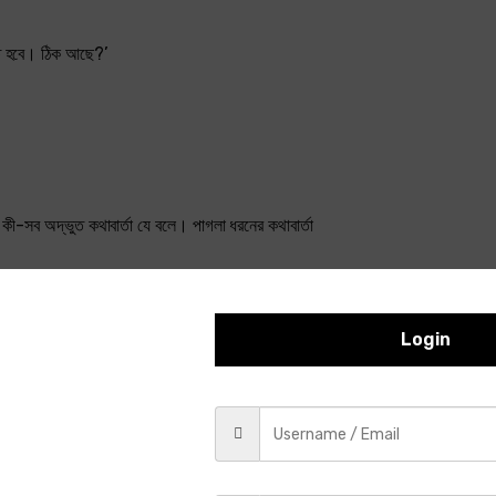
খতে হবে। ঠিক আছে?’
কী-সব অদ্ভুত কথাবার্তা যে বলে। পাগলা ধরনের কথাবার্তা
Login
ন, ‘মানুষকে দেখতে হবে খুঁটিয়ে খুঁটিয়ে, বুঝতে পারছ?
। বোঝার চেষ্টাও করে নি। সে শুধু ভাবছে, এই লোকটির মাথায় দোষ আছে। তবে দোষ থাকলেও 
টা কাপের বোঁটা আলগা করে ফেলেছে। সে তাকে কিছুই বলে নি। একটা ধমক পর্যন্ত দেয় নি