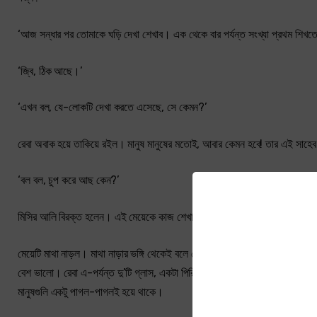
‘আজ সন্ধার পর তোমাকে ঘড়ি দেখা শেখাব। এক থেকে বার পর্যন্ত সংখ্যা প্রথম শি
‘জ্বি, ঠিক আছে।’
‘এখন বল, যে-লোকটি দেখা করতে এসেছে, সে কেমন?’
রেবা অবাক হয়ে তাকিয়ে রইল। মানুষ মানুষের মতোই, আবার কেমন হবে! তার এই সাহেব 
‘বল বল, চুপ করে আছ কেন?’
মিসির আলি বিরক্ত হলেন। এই মেয়েকে কাজ শেখাতে সময় লাগবে। তিনি গম্ভীর মুখে বললে
মেয়েটি মাথা নাড়ল। মাথা নাড়ার ভঙ্গি থেকেই বলে দেয়া যায়, সে কিছুই বোঝে নি
বেশ ভালো। রেবা এ-পর্যন্ত দু’টি গ্লাস, একটা পিরিচ এবং একটা প্লেট ভেঙেছে। এক
মানুষগুলি একটু পাগল-পাগলই হয়ে থাকে।