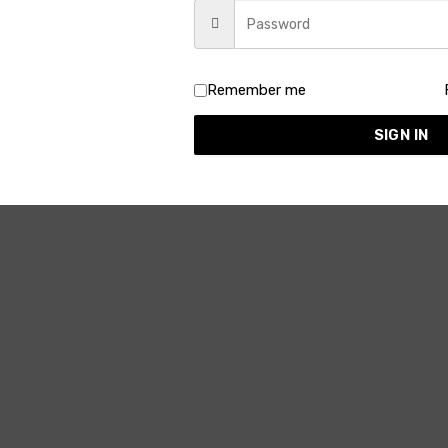
 গুঁড়ো করে ফেললেন। তিনি সিগারেট ছাড়বার চেষ্টা করছেন। যখনই খুব খেতে ইচ্ছা করে, তিন
এতে কোনো লাভ হচ্ছে না, শুধু মেজাজ তিরিক্ষি হয়ে যাচ্ছে।
Remember me
SIGN IN
ধারণা করতে পারব, যে-লোকটি এসেছে সে কী রকম।’