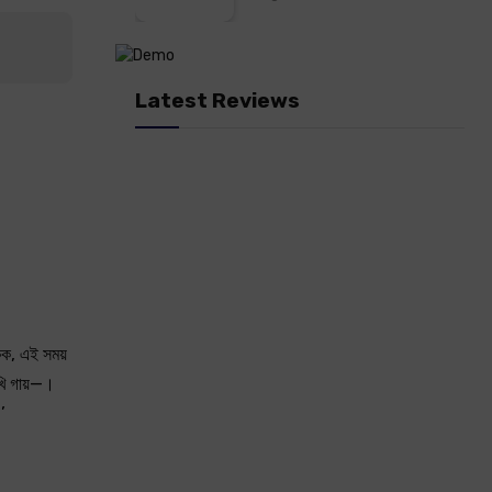
Latest Reviews
ুক, এই সময়
খি গায়—।
’