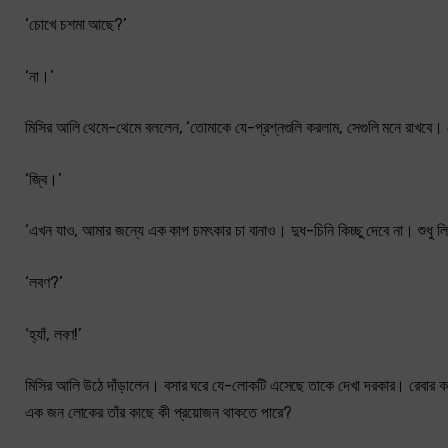
‘চোখে চশমা আছে?’
‘না।’
মিসির আলি থেমে-থেমে বললেন, ‘তোমাকে যে-প্রশ্নগুলি করলাম, সেগুলি মনে রাখব
‘জ্বি।’
‘এখন যাও, আমার জন্যে এক কাপ চমৎকার চা বানাও। দুধ-চিনি কিচ্ছু দেবে না। শুধু ল
‘লবণ?’
‘হ্যাঁ, লবণ!’
মিসির আলি উঠে দাঁড়ালেন। বসার ঘরে যে-লোকটি এসেছে তাকে দেখা দরকার। রেবার 
এক জন লোকের তাঁর কাছে কী প্রয়োজন থাকতে পারে?