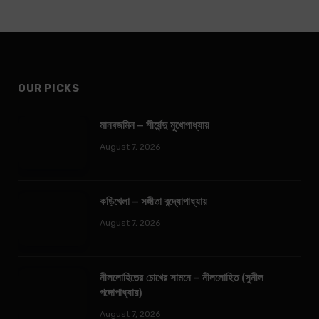
OUR PICKS
মানবজমিন – শীর্ষেন্দু মুখোপাধ্যায়
August 7, 2026
কড়িখেলা – সঙ্গীতা বন্দ্যোপাধ্যায়
August 7, 2026
নীললোহিতের চোখের সামনে – নীললোহিত (সুনীল
গঙ্গোপাধ্যায়)
August 7, 2026