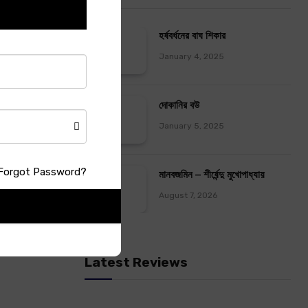
23
43
হর্ষবর্ধনের বাঘ শিকার
January 4, 2025
sApp
Copy
দোকানির বউ
Link
January 5, 2025
Forgot Password?
মানবজমিন – শীর্ষেন্দু মুখোপাধ্যায়
August 7, 2026
Latest Reviews