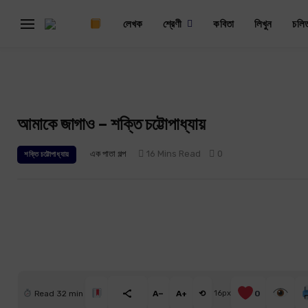
লেখক
শ্রেণী
কবিতা
লিখুন
চলি
আমাকে জাগাও – শক্তি চট্টোপাধ্যায়
এক পাতা গল্প
16 Mins Read
0
শক্তি চট্টোপাধ্যায়
Read 32 min
A−
A+
⟲
16px
0