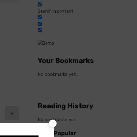
Search in content
Your Bookmarks
No bookmarks yet.
Reading History
⤷
No read posts yet.
Most Popular