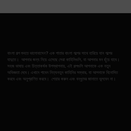
বাংলা গল্প শুনতে ভালোবাসেন? এক পাতার বাংলা গল্পের সাথে হারিয়ে যান গল্পের
যাদুতে। আপনার জন্য নিয়ে এসেছে সেরা কাহিনিগুলি, যা আপনার মন ছুঁয়ে যাবে।
সহজ ভাষায় এবং চিত্তাকর্ষক উপস্থাপনায়, এই গল্পগুলি আপনাকে এক নতুন
অভিজ্ঞতা দেবে। এখানে পাবেন নিত্যনতুন কাহিনির সম্ভার, যা আপনাকে বিনোদিত
করবে এবং অনুপ্রাণিত করবে। শেয়ার করুন এবং বন্ধুদের জানাতে ভুলবেন না।