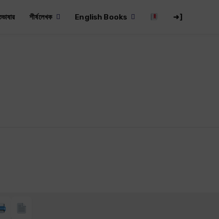
তভাষার
শীর্ষলেখক
English Books
➜]