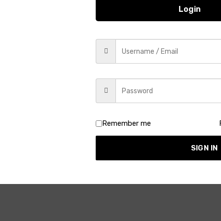
12
13
14
15
16
17
18
19
20
21
22
Login
33
34
35
36
37
38
39
40
41
42
edIn
Tumblr
Email
Reddit
VKontakte
Telegram
What
LE
NEXT ARTICLE
েদ
বোতল শয়তান – রবার্ট লুই স্টিভেনসন
Remember me
SIGN IN
DD A COMMENT