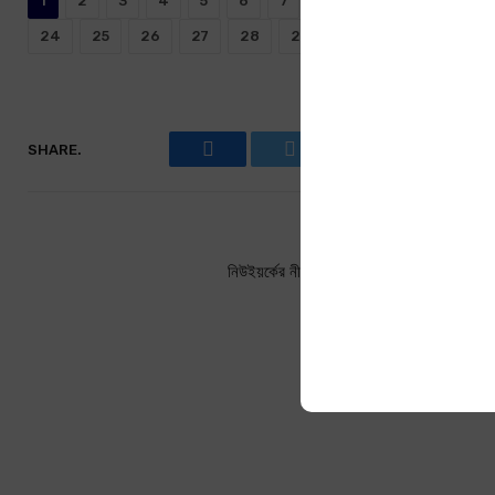
1
2
3
4
5
6
7
8
9
10
11
24
25
26
27
28
29
30
31
32
SHARE.
Facebook
Twitter
Pinterest
Link
PREVIOUS ARTIC
নিউইয়র্কের নীলাকাশে ঝকঝকে রোদ – হুমায়ূন আহম
A