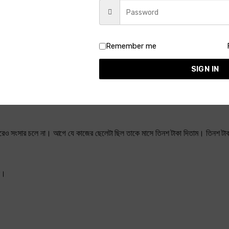
যাবে না। অত্যন্ত বলশালী মধ্যবয়স্ক একজন লোক মর ঝাট দিচ্ছে, কাপড় ধুচ্ছে— এটা মানায় 
 আশেপাশে থাকলে সব সময় খুব সুক্ষ্ম টেনশান কাজ করবে। আলাউদ্দিন টেনশানবিহীন জীবন চ
িন্তা করতে লাগলেন বুদ্ধি খাটিয়ে একে বিদায় করা যায়। কি-না। সাপ মরবে কিন্তু লাঠি ভা
Remember me
SIGN IN
পরেও সংসার চলে না। আগে যে কাজের ছেলেটা ছিল তাকে মাসে তিনশ টাকা দিতাম। তিনশ টাকা
ন।