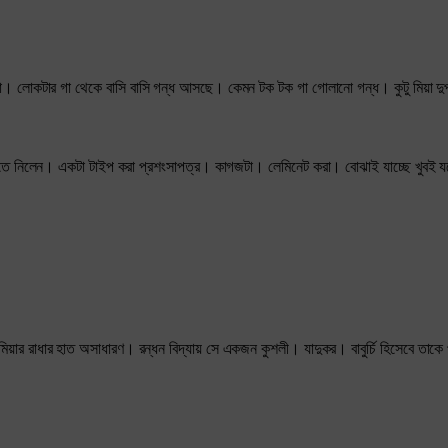
। লোকটার গা থেকে বাসি বাসি গন্ধ আসছে। কেমন টক টক গা গোলানো গন্ধ। কুটু মিয়া দু
তে নিলেন। একটা টাইপ করা প্রশংসাপত্র। কাগজটা। লেমিনেট করা। বোঝাই যাচ্ছে খুবই যত
িয়ার রাধার হাত অসাধারণ। রন্ধন বিদ্যায় সে একজন কুশলী। যাদুকর। বাবুর্চি হিসেবে তাকে