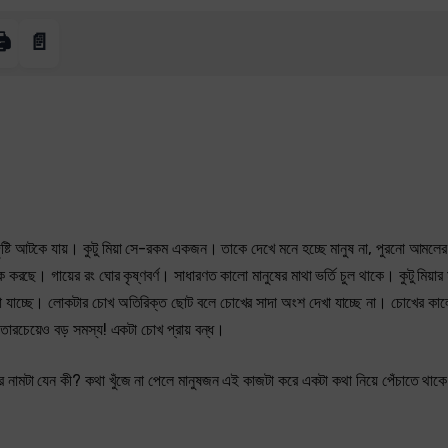
️
📄
ষ্টি আটকে যায়। কুটু মিয়া সে-রকম একজন। তাকে দেখে মনে হচ্ছে মানুষ না, পুরনো আমলের ব
ে। গায়ের রং ঘোর কৃষ্ণবর্ণ। সাধারণত কালো মানুষের মাথা ভর্তি চুল থাকে। কুটু মিয়ার 
েখা যাচ্ছে। লোকটার চোখ অতিরিক্ত ছোট বলে চোখের সাদা অংশ দেখা যাচ্ছে না। চোখের কাল
তারচেয়েও বড় সমস্য! একটা চোখ প্রায় বন্ধ।
ার নামটা যেন কী? কথা খুঁজে না পেলে মানুষজন এই কাজটা করে একটা কথা নিয়ে পেঁচাতে থাক