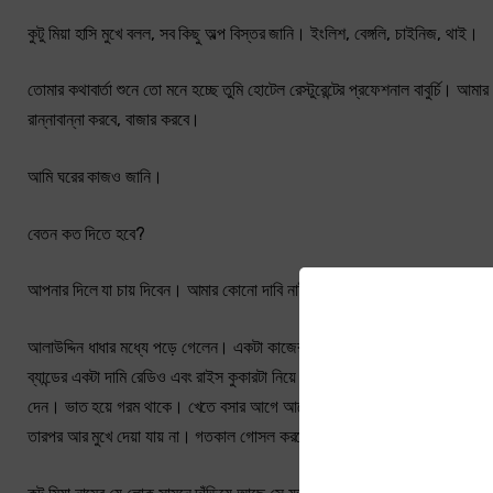
কুটু মিয়া হাসি মুখে বলল, সব কিছু অল্প বিস্তর জানি। ইংলিশ, বেঙ্গলি, চাইনিজ, থাই।
তোমার কথাবার্তা শুনে তো মনে হচ্ছে তুমি হোটেল রেস্টুরেন্টের প্রফেশনাল বাবুর্
রান্নাবান্না করবে, বাজার করবে।
আমি ঘরের কাজও জানি।
বেতন কত দিতে হবে?
আপনার দিলে যা চায় দিবেন। আমার কোনো দাবি নাই।
আলাউদ্দিন ধাধার মধ্যে পড়ে গেলেন। একটা কাজের লোকের তার খুবই প্রয়োজন। গত পন
ব্যান্ডের একটা দামি রেডিও এবং রাইস কুকারটা নিয়ে চলে গেছে। রাইস কুকার মাত্র
দেন। ভাত হয়ে গরম থাকে। খেতে বসার আগে আগে একটা ডিম ভেজে নেয়া। এখন তিনি 
তারপর আর মুখে দেয়া যায় না। গতকাল গোসল করতে পারেন নি। টংকে পানি ছিল না।