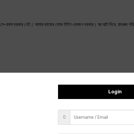
চি। আমার সে-রকম দরকার নেই। আমার কাজের লোক টাইপ একজন দরকার। ঘর ঝাট দিবে, বাথরুম পর
Login
েরো দিনে তিনটা কাজের লোক চলে গেছে। সর্বশেষটির নাম জিতু মিয়া। সে খালি হাতে যায়
 গত মাসে কেনা হয়েছে। তার জন্য খুবই কাজের একটা জিনিস। এক পট চাল আধা পট পানি দিয়ে
প্রায় অচল। দুই বেলা হোটেল খেকে খেয়ে আসতে হচ্ছে। হোটেলের বাবার এক দুই বেলা 
 কাজের একটা ছেলে থাকলে দুবালতি পানি নিয়ে আসত।