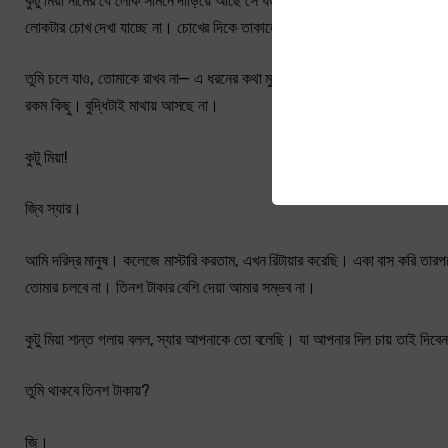
কুটু মিয়া নামের যে লোক সামনে দাঁড়িয়ে আছে সে যত ভালো বাবুর্চিই হোক তাকে রাখা 
লোকটার চোখ দেখা যাচ্ছে না। চোখের দিকে তাকালেই অস্বস্তি বোধ হয়। এ রকম মানুষ
তুমি চলে যাও, তোমাকে রাখব না— এ ধরনের কথা মুখের ওপর বলা মুশকিল। আলাউদ্দিন চ
রকম কিছু। বুদ্ধিটাই মাথায় আসছে না।
কুটু মিয়া!
জ্বি স্যার।
আমি দরিদ্র মানুষ। কলেজে মাস্টারি করতাম, এখন রিটায়ার করেছি। একা বাস করি তার
তোমার চলবে না। তিনশ টাকার বেশি দেয়া আমার সম্ভব না।
কুটু মিয়া শান্ত গলায় বলল, স্যার আপনাকে তো বলেছি। যা আপনার দিল চায় তাই দিবে
তুমি থাকবে তিনশ টাকায়?
জি।