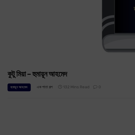
কুটু মিয়া – হুমায়ূন আহমেদ
এক পাতা গল্প
132 Mins Read
0
হুমায়ূন আহমেদ