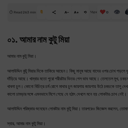
❤️
👁

🔖
⏱ Read 263 min
A−
A+
⟲
16px
0
০১. আমার নাম কুটু মিয়া
আমার নাম কুটু মিয়া।
আলাউদ্দিন কুটু মিয়ার দিকে তাকিয়ে আছেন। কিছু মানুষ আছে যাদের ওপর চোখ পড়লে দৃ
দাঁড়িয়ে আছে। খাম্বার মতো পুরো শরীরটার ভিতর গেল ভাব আছে। তেলতেল মুখ, চকচক করছ
খাবলা চুল। কোনো বিচিত্র চর্ম রোগে মাথার চুল জায়গায় জায়গায় উঠে চকচকে তালু দ
কালো চামড়ার সঙ্গে এমনভাবে মিশে গেছে যে হঠাৎ দেখলে মনে হয় লোকটার চোখ নেই। 
আলাউদ্দিন পরিষ্কার শুনেছেন লোকটার নাম কুটু মিয়া। তারপরেও জিজ্ঞেস করলেন, তোম
স্যার, আমার নাম কুটু মিয়া।