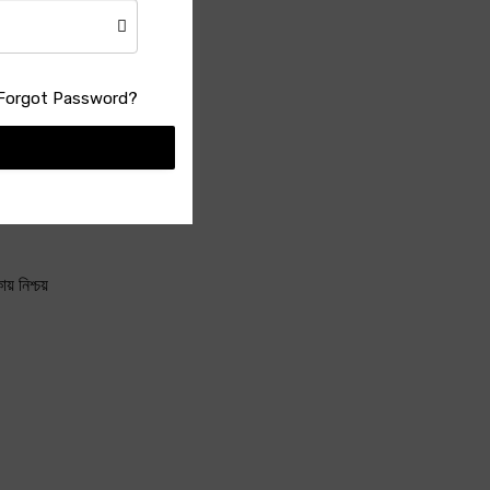
না। তাছাড়া
াচ্ছেন।
ঙবে না— এ
Forgot Password?
য় নিশ্চয়