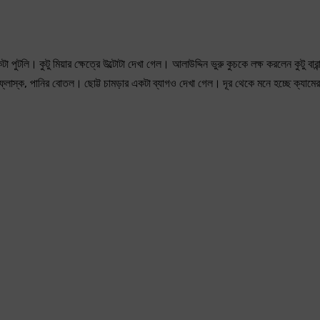
লি। কুটু মিয়ার ক্ষেত্রে উল্টোটা দেখা গেল। আলাউদ্দিন ভুরু কুচকে লক্ষ করলেন কুটু বারান
্লাস্ক, পানির বোতল। ছোট্ট চামড়ার একটা ব্যাগও দেখা গেল। দূর থেকে মনে হচ্ছে ক্যামের
।