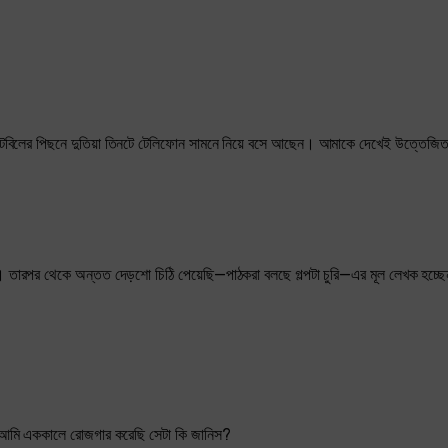
টেবিলের পিছনে দুতিয়া তিনটে টেলিফোন সামনে নিয়ে বসে আছেন। আমাকে দেখেই উত্তেজিত
ম। তারপর থেকে অন্তত দেড়শো চিঠি পেয়েছি—পাঠকরা বলছে গল্পটা চুরি—এর মূল লেখক হচ্ছ
যে আমি এককালে রোজগার করেছি সেটা কি জানিস?