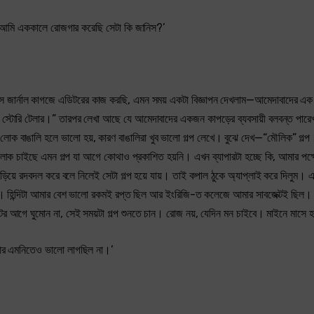
 যে আমি এককালে রোজগার করেছি সেটা কি জানিস?’
স জার্নাল কাগজে এডিটরের কাজ করছি, এমন সময় একটা বিজ্ঞাপন দেখলাম—আমেদাবাদের এক ধ
এ স্টোরি টেলার।” তারপর লেখা আছে যে আমেদাবাদের একজন কাপড়ের ব্যবসায়ী বলবন্ত পারে
লোক বাঙালি হলে ভালো হয়, কারণ বাঙালিরা খুব ভালো গল্প লেখে। বুঝে দেখ—“মৌলিক” গল্প
োক চাইছে এমন গল্প যা আগে কোথাও প্রকাশিত হয়নি। এখন ব্যাপারটা হচ্ছে কি, আমার পক্ষে
য়ে রদবদল করে বলে নিলেই সেটা গল্প হয়ে যায়। তাই কপাল ঠুকে অ্যাপ্লাই করে দিলুম। এ
ে হবে। হিন্দিটা আমার বেশ ভালো রকমই রপ্ত ছিল আর ইংরিজি-ত কলেজে আমার সাবজেক্টই ছিল।
র আগে ঘুমোন না, সেই সময়টা গল্প শুনতে চান। রোজ নয়, যেদিন মন চাইবে। মাইনে মাসে হ
 আর এমনিতেও ভালো লাগছিল না।’