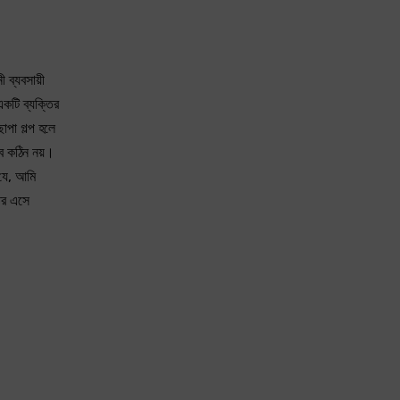
ব্যবসায়ী
কটি ব্যক্তির
াপা গল্প হলে
ুব কঠিন নয়।
 যে, আমি
তর এসে