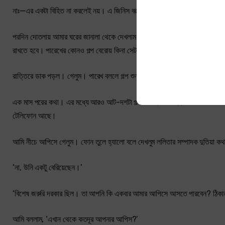
নাঃ—এর একটা বিহিত না করলেই নয়। এ জিনিস বরদাস্ত করা যায় না। অথচ লোকটাক
পরদিন দোতলায় আমার ঘরের জানালা থেকে দেখলাম এগারোটার সময় একটা পুরোন ফোর্ড গ
রাখতে হবে। পারেখের কোনও গল্প বেরোয় কিনা সেটা দেখতে হবে। কিন্তু এর প্রতিকার 
রাত্তিরে ডাক পড়ল। গেলুম। পারেখ বললে গল্প শুনবে। আমার ভাবাই ছিল। আমি বলে
এক মাস পরের কথা। এর মধ্যে আরও আট-দশটা গল্প বলা হয়ে গেছে। একদিন সকালে 
টেলিফোন আছে।
আমি নীচে আপিসে গেলুম। ফোন তুলে হ্যালো বলে দেখলুম ললিতার সম্পাদক দুতিয়া কথ
‘না, উনি একটু বেরিয়েছেন।’
‘বিশেষ জরুরি দরকার ছিল। তা আপনি কি একবার আমার আপিসে আসতে পারবেন? ঠিকানা
আমি বললাম, ‘এখান থেকে কতদূর আপনার আপিস?’