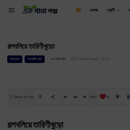
লেখক
শ্রেণী
গল্পবলিয়ে তারিণীখুড়ো
এক পাতা গল্প
11 Mins Read
0
উপন্যাস
সত্যজিৎ রায়
Read 21 min
A−
A+
⟲
16px
0
গল্পবলিয়ে তারিণীখুড়ো