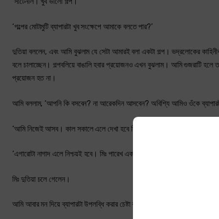
‘সার্টেনলি। খুব ভালো গল্প।’
‘গল্পের মোটামুটি ব্যাপারটা খুব সংক্ষেপে আমাকে বলতে পার?’
দুতিয়া বললেন, এবং আমি বুঝলাম যে সেটা আমারই বলা একটা গল্প। ভদ্রলোকের কাহিনীক
বলে চালাচ্ছেন। গল্পবলিয়ে বাঙালি হবার প্রয়োজনও এখন বুঝলাম। আমি গুজরাটি হল
প্রয়োজন হত না।
আমি বললাম, ‘আপনি কি বসবেন? না আরেকদিন আসবেন? অবিশ্যি আমিও ওঁকে ব্যাপারট
‘আমি নিজেই আসব। কাল সকালে এলে দেখা হবে কি?’
‘এগারোটা নাগাদ এলে নিশ্চয়ই হবে। মিঃ পারেখ একটু দেরিতে ওঠেন।’
মিঃ দুতিয়া চলে গেলেন।
আমি আবার মন দিয়ে ব্যাপারটা উপলব্ধি করার চেষ্টা করলাম। ব্যাপার খুবই সোজা। লো