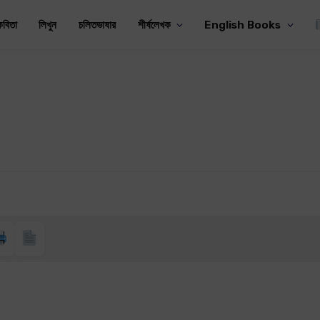
কবিতা
লিখুন
চলিতভাষার
শীর্ষলেখক
English Books