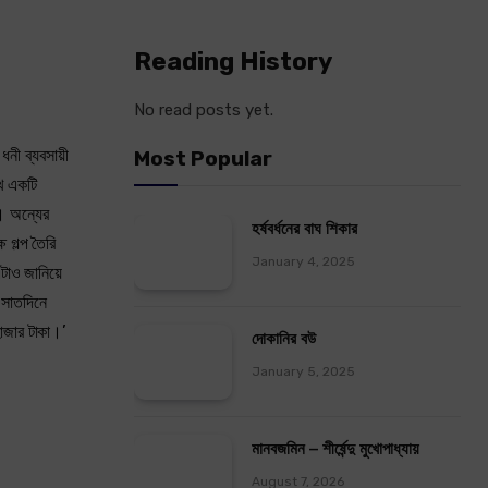
Reading History
No read posts yet.
নী ব্যবসায়ী
Most Popular
খ একটি
। অন্যের
হর্ষবর্ধনের বাঘ শিকার
 গল্প তৈরি
January 4, 2025
টাও জানিয়ে
 সাতদিনে
াজার টাকা।’
দোকানির বউ
January 5, 2025
মানবজমিন – শীর্ষেন্দু মুখোপাধ্যায়
August 7, 2026