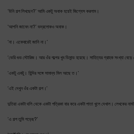
‘উনি গল্প লিখছেন?’ আমি একটু অবাক হয়েই জিগ্যেস করলাম।
‘আপনি জানেন না?’ ভদ্রলোকও অবাক।
‘না। একেবারেই জানি না।’
‘ভেরি গুড স্টোরিজ। আর ওঁর গল্পের খুব ডিমান্ড হয়েছে। সাহিত্যর গ্রাহক সংখ্যা বে
‘একটু একটু। হিন্দির সঙ্গে সামান্য মিল আছে ত।’
‘এই দেখুন ওঁর একটা গল্প।’
দুতিয়া একটা থলি থেকে একটা পত্রিকা বার করে একটা পাতা খুলে দেখাল। লেখকের না
‘এ গল্প তুমি পড়েছ?’