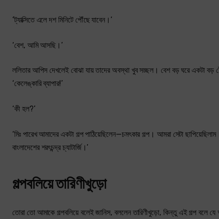
‘ট্যাক্সিতে এলে দশ মিনিটে পৌঁছে যাবেন।’
‘বেশ, আমি আসছি।’
ললিতার আপিস দেখলেই বোঝা যায় তাদের অবস্থা খুব সচ্ছল। বেশ বড় ঘরে একটা বড় 
‘কেলেঙ্কারি ব্যাপার!’
‘কী হল?’
‘মিঃ পারেখ আমাদের একটা গল্প পাঠিয়েছিলেন—চমৎকার গল্প। আমরা সেটা ছাপিয়েছিলা
বাংলাদেশের শরৎচন্দ্র চ্যাটার্জি।’
গল্পবলিয়ে তারিণীখুড়ো
তোরা তো আমাকে গল্পবলিয়ে বলেই জানিস, বললেন তারিণীখুড়ো, কিন্তু এই গল্প বলে 