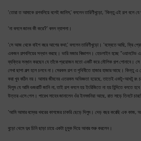
‘তোরা ত আমাকে গল্পবলিয়ে বলেই জানিস,’ বললেন তারিণীখুড়ো, ‘কিন্তু এই গল্প বলে
‘না বললে জানব কী করে?’ বলল ন্যাপলা।
‘সে আজ থেকে বাইশ বছর আগের কথা,’ বললেন তারিণীখুড়ো। ‘বম্বেতে আছি, ফ্রি প্রে
একজন গল্পবলিয়ের সন্ধান করছে। ভারি মজার বিজ্ঞাপন। হেডলাইন হচ্ছে “ওয়ানটেড 
ব্যক্তির সন্ধান করছেন যে তাঁকে প্রয়োজন মতো একটি করে মৌলিক গল্প শোনাবে। সে 
লেখা ছাপা গল্প হলে চলবে না। সেরকম গল্প ত পৃথিবীতে হাজার হাজার আছে। কিন্তু এ ল
করা খুব কঠিন নয়। আমার জীবনের এতরকম অভিজ্ঞতা হয়েছে, তাতেই একটু-আধটু রং চড়ি
দিলুম যে আমি গুজরাটি জানি না, তাই গল্প বললে হয় ইংরিজিতে না হয় হিন্দিতে বলত
উত্তর এসে গেল। পারেখ সাহেব জানালেন ওঁর ইনসমনিয়া আছে, রাত সাড়ে তিনটে চারটে
‘আমি আমার বম্বের খবরের কাগজের চাকরি ছেড়ে দিলুম। দেড় বছর করেছি এক কাজ,
বুড়ো থেমে দুধ চিনি ছাড়া চায়ে একটা চুমুক দিয়ে আবার শুরু করলেন।