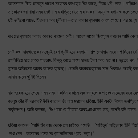
আমেদাবাদ গিয়ে জানলুম পারেখ সাহেবের কাপড়ের মিল আছে, বিরাট ধনী লোক। বাড়ি
ত কোনও ধরা বাঁধা সময় নেই। মাঝরাত্তিরে তোমায় ডাকব—অন্য জায়গায় থাকলে চলবে
দুই ভাইপো আছে, হীরালাল আর চুনীলাল—তারা কাকার ব্যবসায় লেগে গেছে। এর মধ্যে হী
খাওয়ার ব্যাপারে আমার কোনও ঝামেলা নেই। পারেখ সাহেব জিগ্যেস করলেন আমি কোনও স্
মোট কথা মাসখানেকের মধ্যেই বেশ গ্যাঁট হয়ে বসলাম। গল্প দেখলাম মাসে দশ দিনের ব
গল্পলিখিয়ে হয়ে যেতে পারতাম, কিন্তু তাতে মাসে হাজার টাকা আয় হত না। ভূতের গ
ভূতের অভিজ্ঞতা আমার অনেক হয়েছে। তেমনি রাজারাজড়াদের সঙ্গে শিকারও করেছি কম 
আমার কাজে খুশিই ছিলেন।
মাস ছয়েক হয়ে গেছে এমন সময় একদিন সকালে এক ভদ্রলোক পারেখ সাহেবের সঙ্গে দে
করলুম তাঁর কী দরকার? উনি বললেন ওঁর নাম মহাদেব দুতিয়া, উনি একটা বিশেষ জনপ্রিয
সার্কুলেশন। আমি বললাম, ‘মিঃ পারেখের ফিরতে আঘঘণ্টাখানেক হবে, আপনি যদি বলেন,
দুতিয়া বললেন, ‘আমি ওঁর কাছ থেকে গল্প চাইতে এসেছি। ‘সাহিত্য’ পত্রিকায় উনি 
লেখা দেন। আমাদের পাঠক সংখ্যা সাহিত্যর প্রায় দেড়া।’