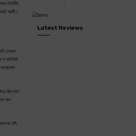
োমার ডিউটির
মারই বয়সী।
Latest Reviews
নিজেই একজন
রা ত জানিসই
ি ভদ্রলোক
িয়ে জিগ্যেস
 এক লাখ
 কাগজে যদি