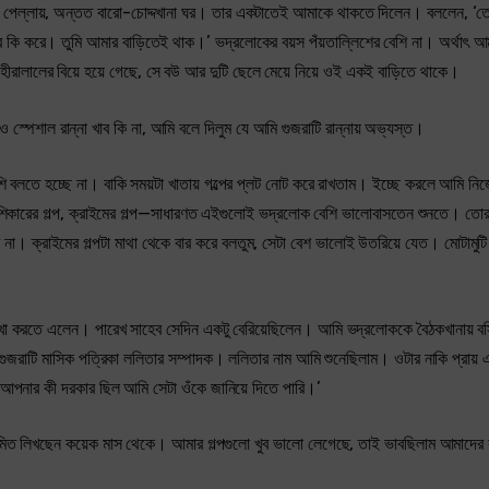
টাও পেল্লায়, অন্তত বারো-চোদ্দখানা ঘর। তার একটাতেই আমাকে থাকতে দিলেন। বললেন, ‘ত
 কি করে। তুমি আমার বাড়িতেই থাক।’ ভদ্রলোকের বয়স পঁয়তাল্লিশের বেশি না। অর্থাৎ আ
রালালের বিয়ে হয়ে গেছে, সে বউ আর দুটি ছেলে মেয়ে নিয়ে ওই একই বাড়িতে থাকে।
পেশাল রান্না খাব কি না, আমি বলে দিলুম যে আমি গুজরাটি রান্নায় অভ্যস্ত।
েশি বলতে হচ্ছে না। বাকি সময়টা খাতায় গল্পের প্লট নোট করে রাখতাম। ইচ্ছে করলে আমি 
ল্প, শিকারের গল্প, ক্রাইমের গল্প—সাধারণত এইগুলোই ভদ্রলোক বেশি ভালোবাসতেন শুনতে। তো
না। ক্রাইমের গল্পটা মাথা থেকে বার করে বলতুম, সেটা বেশ ভালোই উতরিয়ে যেত। মোটামুট
খা করতে এলেন। পারেখ সাহেব সেদিন একটু বেরিয়েছিলেন। আমি ভদ্রলোককে বৈঠকখানায় বস
় গুজরাটি মাসিক পত্রিকা ললিতার সম্পাদক। ললিতার নাম আমি শুনেছিলাম। ওটার নাকি প্রায়
 আপনার কী দরকার ছিল আমি সেটা ওঁকে জানিয়ে দিতে পারি।’
নিয়মিত লিখছেন কয়েক মাস থেকে। আমার গল্পগুলো খুব ভালো লেগেছে, তাই ভাবছিলাম আমাদের