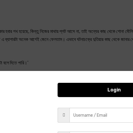
ার হবার শখ হয়েছে, কিন্তু নিজের মাথায় প্লট আসে না, তাই অন্যের কাছ থেকে শোনা মৌলি
ে ত এ ব্যাপারটা অনেক আগেই জেনে ফেলতাম। এভাবে ঘটনাচক্রে দুতিয়ার কাছ থেকে জানার
া বলে দিতে পারি।’
Login
কটা স্রেফ আমাকে না জানিয়ে আমার নাম ভাঙিয়ে নিজে নাম করছে।