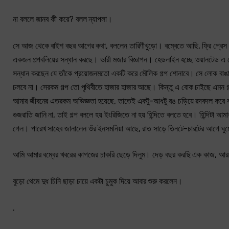
না বললে জানব কী করে? বলল ন্যাপলা।
সে আজ থেকে বাইশ বছর আগের কথা, বললেন তারিণীখুড়ো। বম্বেতে আছি, ফ্রি প্রেস জ
একজন গল্পবলিয়ের সন্ধান করছে। ভারী মজার বিজ্ঞাপন। হেডলাইন হচ্ছে ওয়ানটেড এ 
সন্ধান করছেন যে তাঁকে প্রয়োজনমতো একটি করে মৌলিক গল্প শোনাবে। সে লোক বাঙালি 
চলবে না। সেরকম গল্প তো পৃথিবীতে হাজার হাজার আছে। কিন্তু এ বোক চাইছে এমন গল্প
আমার জীবনের এতরকম অভিজ্ঞতা হয়েছে, তাতেই একটু-আধটু রঙ চড়িয়ে রদবদল করে বলে
গুজরাতি জানি না, তাই গল্প বললে হয় ইংরিজিতে না হয় হিন্দিতে বলতে হবে। হিন্দ
গেল। পারেখ সাহেব জানালেন ওঁর ইনসমনিয়া আছে, রাত সাড়ে তিনটে-চারটের আগে ঘুমো
আমি আমার বম্বের খবরের কাগজের চাকরি ছেড়ে দিলুম। দেড় বছর করছি এক কাজ, আ
বুড়ো থেমে দুধ চিনি ছাড়া চায়ে একটা চুমুক দিয়ে আবার শুরু করলেন।
.