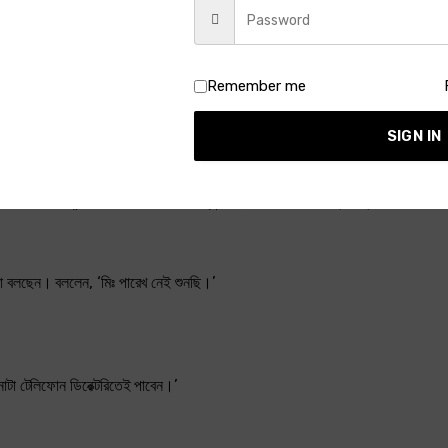
ে দেখে একবারও বুঝতে পারিনি যে সে এত অসৎ হতে পারে।
াড়ি এসে পারেখের বাড়ির সামনে থামল আর তার থেকে দুতিয়া নামলেন। এবার থেকে ললিতা প
Remember me
হয় কী করে? এ জিনিস ত চলতে দেওয়া যায় না।
SIGN IN
 গেলুম। গল্পের শেষে আমায় তারিফও করলে। বললে, ‘দিস ইজ ওয়ান অফ ইওর বেস্ট।’
পারেখ বেরিয়েছে, আমি আমার ঘরে বসে আছি। এমন সময় পারেখের ভাইপো হীরালাল এসে বল
া বলছেন। বললেন, ‘মিঃ পারেখ নেই শুনছি।’
টা টেলিফোন ডিরেক্টরিতেই পাবেন।’