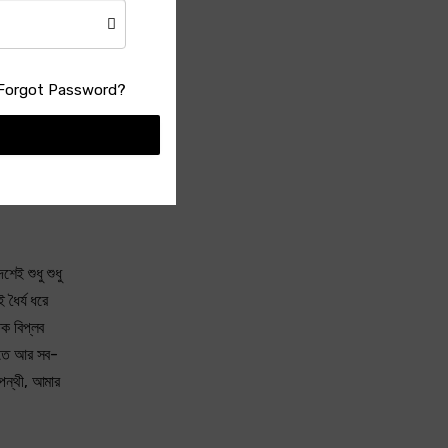
 শুধু
ের জীবনে, কি
্লীর
নিবার মরণ
Forgot Password?
ীন
ভূমিকে
ই শুধু শুধু
ধৈর্য ধরে
িক বিপ্লব
জগতে আর সব-
পন্থী, আমার