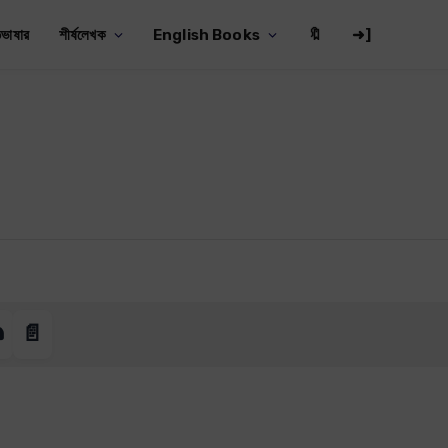
ভাষার
শীর্ষলেখক
English Books
🔖
➜]
️
📄