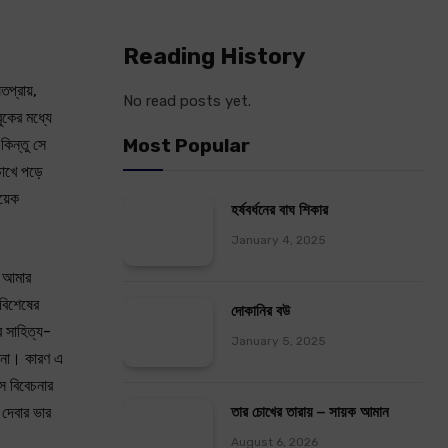
Reading History
তপ্রায়,
No read posts yet.
ুকের মধ্যে
Most Popular
িন্তু সে
চোখে পড়ে
কয়েক
হর্ষবর্ধনের বাঘ শিকার
January 4, 2025
। আমার
িবিশেষের
দোকানির বউ
র সাহিত্য-
January 5, 2025
 না। কারণ এ
ে বিবেচনার
তার চোখের তারায় – সায়ক আমান
দেবার ভার
August 6, 2026