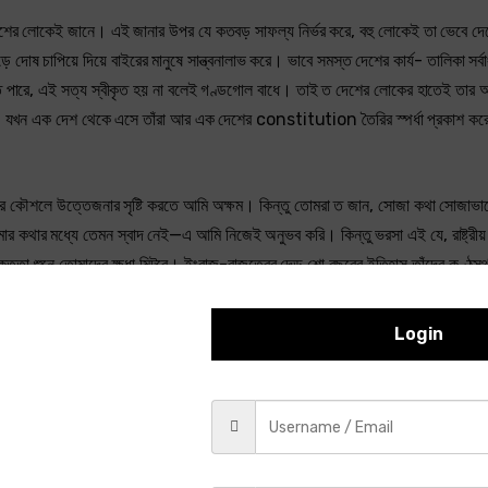
ার দেশের লোকেই জানে। এই জানার উপর যে কতবড় সাফল্য নির্ভর করে, বহু লোকেই তা ভেবে দ
ষ চাপিয়ে দিয়ে বাইরের মানুষে সান্ত্বনালাভ করে। ভাবে সমস্ত দেশের কার্য- তালিকা সর্ব
কতে পারে, এই সত্য স্বীকৃত হয় না বলেই গণ্ডগোল বাধে। তাই ত দেশের লোকের হাতেই তার
ল, যখন এক দেশ থেকে এসে তাঁরা আর এক দেশের constitution তৈরির স্পর্ধা প্রকাশ 
াসের কৌশলে উত্তেজনার সৃষ্টি করতে আমি অক্ষম। কিন্তু তোমরা ত জান, সোজা কথা সোজাভা
থার মধ্যে তেমন স্বাদ নেই—এ আমি নিজেই অনুভব করি। কিন্তু ভরসা এই যে, রাষ্ট্রীয় 
তৃতা শুনে তোমাদের ক্ষুধা মিটবে। ইংরাজ-রাজত্বের দেড় শো বছরের ইতিহাস তাঁদের কণ্ঠস
 মেরে খুন করছ,—অমুককে বিনাবিচারে আটক করেছ,—চা-বাগানের অমুক সাহেবকে ছেড়ে 
তাঁদের নিঃসংশয়ে প্রমাণিত করতে হয় যে, ইংরেজ-শাসনপ্রণালী অতিশয় মন্দ এবং তার চাপে 
Login
া। এ-সকলের যে প্রয়োজন নেই তা আমি বলিনে, বরঞ্চ বোধ করি বেশী প্রয়োজনই আছে। কিন্
জ্য কিনা—এ সপ্রমাণ করার দায়িত্ব যুব-সমিতির নেই। তাদের জিজ্ঞাসা করলে তারা এই উত্ত
যৎ ভারতবর্ষে স্বরাজ প্রতিষ্ঠা করবে কি না, সে তারাই জানে, কিন্তু আমরা জানি তার সঙ্গে আম
রবে না।