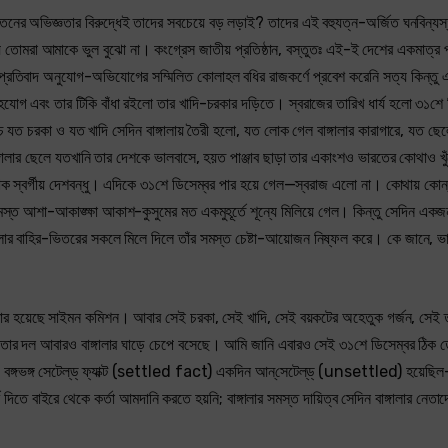
 পুরাতনের অভিজ্ঞতার বিরুদ্ধেই তাদের সবচেয়ে বড় লড়াই? তাদের এই বহুযত্ন-অর্জিত ঘনবিন্যস
ে তোমরা আমাকে ভুল বুঝো না। কংগ্রেস জাতীয় প্রতিষ্ঠান, বস্তুতঃ এই-ই দেশের একমাত্র প
দ-প্রতিবাদ অনুযোগ-অভিযোগের সম্মিলিত কোলাহল বধির রাজকর্ণে প্রবেশ করেনি সত্য কিন্তু
যোগ এবং তার টিকি বাঁধা রইলো তার খাদি-চরকার দড়িতে। স্বরাজের তারিখ ধার্য হলো ৩১শে
চ যত চরকা ও যত খাদি সেদিন বাঙ্গালায় তৈরী হলো, যত লোক গেল বাঙ্গালার কারাগারে, যত ছে
্গালার ছেলে যতখানি তার দেশকে ভালবাসে, হয়ত পাঞ্জাব ছাড়া তার একাংশও ভারতের কোথাও খু
পুণ্যশ্লোক স্বর্গীয় দেশবন্ধু। এদিকে ৩১শে ডিসেম্বর পার হয়ে গেল—স্বরাজ এলো না। কোথায় কো
স্ত আশা-আকাঙ্ক্ষা আকাশ-কুসুমের মত একমুহূর্তে শূন্যে মিলিয়ে গেল। কিন্তু সেদিন এক
্গালার বাহির-ভিতরের সকলে মিলে দিলে তাঁর সমস্ত চেষ্টা-আয়োজন নিষ্ফল করে। কে জানে, ভ
এবার হয়েছে সাইমন কমিশন। আবার সেই চরকা, সেই খাদি, সেই বয়কটের অহেতুক গর্জন, সেই 
ের নেতার দল আবারও বাঙ্গালার ঘাড়ে চেপে বসেছে। আমি জানি এবারও সেই ৩১শে ডিসেম্বর ঠিক 
ঙ্গভঙ্গ সেটেল্‌ড্‌ ফ্যাক্ট (settled fact) একদিন আন্‌সেটেল্‌ড্‌ (unsettled) হয়েছ
িতে বাইরে থেকে কর্তা আমদানি করতে হয়নি; বাঙ্গালার সমস্ত দায়িত্ব সেদিন বাঙ্গালার নেতাদ