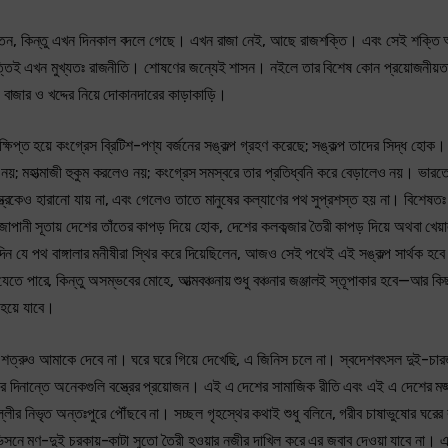
র হতেন, কিন্তু এখন দিনকাল বদলে গেছে। এখন রাজা নেই, আছে রাজশক্তি। এবং সেই শক্ত
বৃত্তিই এখন মুখ্যতঃ রাজনীতি। শোষণের জন্যেই শাসন। নইলে তার বিশেষ কোন প্রয়োজনী
বাজার ও খদ্দের নিয়ে দোকানদারের কাড়াকাড়ি।
ত হয়ে কংগ্রেস ব্রিটিশ-পণ্য বর্জনের সঙ্কল্প গ্রহণ করেছে; সঙ্কল্প তাদের সিদ্ধ হোক। ব
 নয়; মহাত্মাজী হুকুম করলেও নয়; কংগ্রেস সমস্বরে তার প্রতিধ্বনি করে বেড়ালেও নয়। ভারত
ন্ত্রকেও হারানো যায় না, এবং গেলেও তাতে মানুষের কল্যাণের পথ সুপ্রশস্ত হয় না। বিশেষতঃ 
পানী সূতায় দেশের তাঁতের কাপড় দিয়ে হোক, দেশের কলকব্জার তৈরী কাপড় দিয়ে অথবা খেয়
দিন যে পথ বাঙ্গালার মনীষীরা স্থির করে দিয়েছিলেন, আজও সেই পথেই এই সঙ্কল্প সার্থক 
পারে, কিন্তু অসম্ভবের মোহে, আত্মবঞ্চনায় শুধু বঞ্চনার জঞ্জালই স্তূপাকার হবে—আর কি
 হয়ে যাবে।
ড় শত্রুও আমাকে দেবে না। ঘরে ঘরে গিয়ে দেখেছি, এ জিনিস চলে না। স্বদেশবৎসল দুই-চার
দের দিনান্তে অনেকগুলি বস্ত্রের প্রয়োজন। এই এ দেশের সামাজিক রীতি এবং এই এ দেশের মজ
লীর নিভৃত অন্তঃপুরে পৌঁছবে না। সচ্ছল গৃহস্থের কথাই শুধু বলিনে, গরীব চাষাভুষোর ঘরে
ভিসনে মণ-দুই চরকায়-কাটা সুতো তৈরী হওয়ার নজীর দাখিল করে এর জবাব দেওয়া যাবে না।