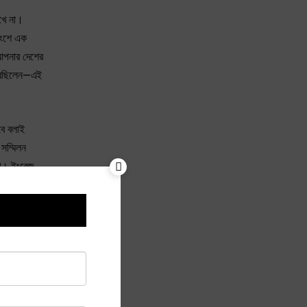
েখে না।
াংশে এক
 আপনার দেশের
করেছিলেন—এই
বে বলাই
সম্মিলন
্থ। ইংরেজ,
দিয়েছ,—
আমরা আর
তু প্রয়োজন
রই দেবে যে,
াদের সম্বন্ধ