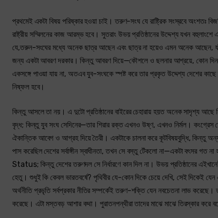
প্রথমেই একটা বিষয় পরিষ্কার হওয়া চাই। তরুণ-সংঘ যে রাষ্ট্রিক সংস্রবে অংশতঃ ব
রাষ্ট্রীয় সম্মিলনের কাজ আরম্ভ হবে। সুতরাং উভয় প্রতিষ্ঠানের উদ্দেশ্য যখন বহ
যে,তরুন-সংঘের মধ্যে অনেক ছাত্র আছেন এবং ছাত্র না হয়েও এমন অনেক আছেন, যাঁরা 
জন্য একটা আবরণ দরকার। কিন্তু আবরণ দিয়ে—কৌশলে ও ছলনার আশ্রয়ে, কোন দিন 
একসঙ্গে পাওয়া যায় না, অতএব যুব-সংঘকে স্পষ্ট করে তার প্রকৃত উদ্দেশ্য দেশের কাছ
নিষ্ফল হবে।
কিন্তু আসলে তা নয়। এ দুটো প্রতিষ্ঠানের বাইরের চেহারায় হয়ত অনেক সাদৃশ্য আছ
বৃদ্ধ; কিন্তু যুব সংঘ সেদিনের—তার শিরার রক্ত এখনও উষ্ণ, এখনও নির্মল। কংগ্রেস 
ঐকান্তিক আবেগ ও আগ্রহ দিয়ে তৈরী। একটাকে চালনা করে কূটবিষয়বুদ্ধি, কিন্তু অন্
পাস করেছিল দেশের সর্বাঙ্গীন স্বাধীনতা, তখন সে বস্তু টেঁকলো না—একটা বৎসর গত 
Status; কিন্তু দেশের তরুণদল সে নির্ধারণে কান দিল না। উভয় প্রতিষ্ঠানের এইখানেই
হেতু। শুধুই কি কেবল ভারতবর্ষে? পৃথিবীর যে-কোন দিকে চেয়ে দেখি, সেই দিকেই যেন
অর্থনীতি প্রভৃতি সর্বপ্রকার নীতির সম্পর্কেই তরুণ-শক্তি যেন নবচেতনা লাভ করেছে। ত
করেছে। এটা মস্তবড় আশার কথা। পুরাতনপন্থীরা তাদের মাঝে মাঝে তিরস্কার করে 