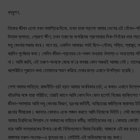
বন্ধুগণ,
নিজের জীবন এলো যখন সমাপ্তির দিকে, তখন ডাক পড়লো আমার দেশের এই যৌবন-শক্তিকে
উদ্যম ক্লান্ত, প্রেরণা ক্ষীণ, তখন তরুণের অপরিমেয় প্রাণধারার দিক-নির্ণয়ের ভার
শুধু বেদনার সঞ্চার করে। মনে হয়, একদিন আমারও সবই ছিল—যৌবন, শক্তি, স্বাস্থ্
বহুদিন পূর্বেকার কথা। সেদিন জীবন-গ্রন্থের যে-সকল অধ্যায় ঔদাস্য ও অবহেলায় পড়
না। আমি জানি, এই তরুণ-সংঘকে জোর ক’রে বলবার কোন সঞ্চয়ই আমার নেই। তাদের পথ
বহুপরিচিত পুরাতন কথা তোমাদের স্মরণ করিয়ে দেবার জন্য এখানে উপস্থিত হয়েছি।
পেশা আমার সাহিত্য; রাজনীতি-চর্চা হয়ত আমার অনধিকার চর্চা, এ কথাও এখানে উল্
বইগুলির সঙ্গে যারা পরিচিত, তারাই জানে আমি কোন দিন কোন ছলেই নিজের ব্যক্তিগত অ
জীবন-সমস্যায় আমি শুধু বেদনার বিবরণ, দুঃখের কাহিনী, অবিচারের মর্মান্তিক জ্বালা
রচনার সীমারেখা। জ্ঞানতঃ কোথাও একে লঙ্ঘন করতে আমি নিজেকে দিইনি। সেই জন্যেই
আমার চিরদিনের বিশ্বাস যে সমাধানের দায়িত্ব কর্মীর, সাহিত্যিকের নয়। কোথায় কোন্‌টা
ভার আমি সংস্কারকের উপরে রেখেই নিশ্চিন্তমনে বিদায় নিয়েছি; আজকে এই কয় ছত্র 
বাঙ্গালার তরুণ-সংঘের—এ বৃদ্ধের নয়। সেইটাই এই অভিভাষণের বড় কথা।