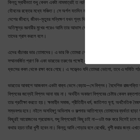
কিন্তু স্বাধীনতা শুধু কেবল একটা নামমাত্রই ত নয়! দাতার দক্ষিণহস্তের দানেই ত এক
যৌবনের রক্তের মধ্যে সঞ্চিত। সে অর্গল যতদিন না মুক্ত হবে, কোথাও এর সন্ধান মি
দেশের জীবনে, জীবন-মৃত্যুর সন্ধিক্ষণ যখন শূন্য দিগন্ত থেকে ধীরে ধীরে নেমে আসতে 
অতিক্ষুদ্র নরনারীর মুখের পরেও আমি তার আভাস দেখতে পাই। চারিদিকে দুর্বিষহ অভাবে
তাদের গ্রাস করলে বলে।
এদের বাঁচাবার ভার তোমাদের। এ ভার কি তোমরা নেবে না? জগতের দিকে দিকে চেয়ে দ
সম্মানবর্জিত প্রাণ কি একা ভারতের তরুণের পক্ষেই এতবড় লোভের বস্তু? দেশকে কি বা
ধ্বংসের কবল থেকে রক্ষা করে গেছে। এ সত্ত্বেও যদি তোমরা ভোলো, তবে এ সমিতি গ
ভারতের আকাশে আজকাল একটা বাক্য ভেসে বেড়ায়—সে বিপ্লব। বৈদেশিক রাজশক্তি তাই
বিপ্লবের জন্যেই বিপ্লব আনা যায় না। অর্থহীন অকারণ বিপ্লবের চেষ্টায় কেবল রক্তপ
তার প্রতীক্ষা করতে হয়। ক্ষমাহীন সমাজ, প্রীতিহীন ধর্ম, জাতিগত ঘৃণা, অর্থনৈতিক বৈ
সম্ভবপর হবে। নইলে অসহিষ্ণু অভিলাষ ও কল্পনার আতিশয্যে তোমাদের ব্যর্থতা ছাড়া 
কিছুরই আয়োজনের প্রয়োজন, শুধু বিপ্লবেরই কিছু চাই না—ওটা শুরু করে দিলেই চলে যা
কথায় হয়ত তাঁরা খুশী হবেন না। কিন্তু আমি গোড়ায় বলে রেখেছি, খুশী করার জন্য এ