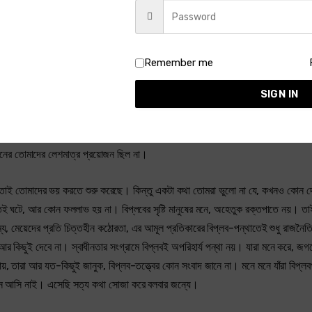
ে ভিক্ষার মত পাওয়া যায় না,—এর মূল্য দিতে হয়। কিন্তু কোথায় মূল্য? কার কাছে আছে? আছে
লবে না। সেই অর্গল মুক্ত করার দিন এসেছে। কোনক্রমেই আর বিলম্ব করা চলে না। কি মানুষ
থাকে, তখন কিছু না জেনেও যেন জানা যায় সর্বনাশ অত্যন্ত নিকটে এসে দাঁড়িয়েছে। ক্ষুদ্র পল
র মধ্যে কেমন করে যেন তারা নিঃসংশয়ে বুঝে নিয়েছে—এদেশে এ থেকে আর নিষ্কৃতি নেই, দুর্
Remember me
SIGN IN
েখ—এ বোঝা কে বয়েছে। তোমরাই ত! শুধু এদেশেই কি তার ব্যতিক্রম হবে? শান্তি-স্বস্তিহ
ঁচায় বুড়োরা? ইতিহাস পড়ে দেখ। তরুণ-শক্তি নিজের মৃত্যু দিয়ে দেশে দেশে কালে কালে জন্ম
ঠনের তোমাদের লেশমাত্র প্রয়োজন ছিল না।
 তোমাদের ভয় করতে শুরু করেছে। কিন্তু একটা কথা তোমরা ভুলো না যে, কখনও কোন দেশে
াতই ঘটে, আর কোন ফললাভ হয় না। বিপ্লবের সৃষ্টি মানুষের মনে, অহেতুক রক্তপাতে নয়। তাই 
ষম্য, মেয়েদের প্রতি চিত্তহীন কঠোরতা, এর আমূল প্রতিকারের বিপ্লব-পন্থাতেই শুধু রাজনৈত
আর কিছুই দেবে না। স্বাধীনতার সংগ্রামে বিপ্লবই অপরিহার্য পন্থা নয়। যারা মনে করে, 
য়, তারা আর যত-কিছুই জানুক, বিপ্লব-তত্ত্বের কোন সংবাদ জানে না। মনে মনে যাঁরা বিপ্লব
খানে আসি নাই। এসেছি সত্য কথা সোজা করে বলবার জন্যে।