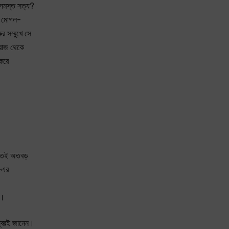
 সমস্ত সত্য?
ার মোগল-
র সম্মুখে সে
িরাজ থেকে
 করে
 করতেই অতবড়
—এর
া।
শ্বরই জানেন।