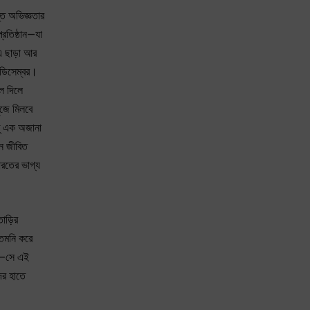
্ত অভিজ্ঞতার
্রতিষ্ঠান—যা
 এ ছাড়া আর
 ডিসেম্বর।
লে দিলে
ঁজে মিলবে
ন্‌ এক অজানা
জন জীবিত
ারতের ভাগ্য
তাড়ির
তেমনি করে
িল—সে এই
ের হাতে