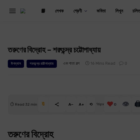
📙
লেখক
শ্রেণী
কবিতা
লিখুন
চলিত
তরুণের বিদ্রোহ – শরৎচন্দ্র চট্টোপাধ্যায়
এক পাতা গল্প
16 Mins Read
0
উপন্যাস
শরৎচন্দ্র চট্টোপাধ্যায়
❤️
👁
🖨
🔖
⏱ Read 32 min
A−
A+
⟲
16px
0
তরুণের বিদ্রোহ