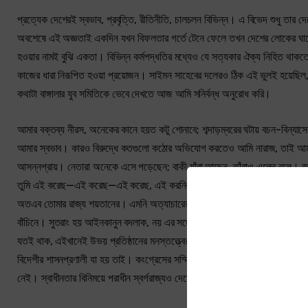
প্রত্যেক দেশেরই স্বভাব, প্রবৃত্তি, রীতিনীতি, চালচলন বিভিন্ন। এ বিভেদ শুধু ত
অবশেষে এই অজ্ঞতাই একদিন যখন বিফলতার গর্তে টেনে ফেলে তখন দেশের লোকের ঘাড়ে দো
হওয়ার নামই বুঝি একতা। বিভিন্ন কর্মপদ্ধতির মধ্যেও যে সত্যকার ঐক্য নিহিত থা
কাজের ধারা নিরূপিত হওয়া প্রয়োজন। সাইমন সাহেবের দলেরও ঠিক এই ভুলই হয়েছি
কথাটা বাঙ্গালার যুব সমিতিকে ভেবে দেখতে আজ আমি সনির্বন্ধ অনুরোধ করি।
আমার বক্তব্য নীরস, অনেকের কানে হয়ত কটু শোনাবে; শব্দাড়ম্বরের ঘটায় বচন-বিন্য
আমার স্বভাব। কারও বিরুদ্ধে কতগুলো কঠোর অভিযোগ করতেও আমি নারাজ, তাই আমার ক
আসন্নপ্রায়। নেতারা অনেকে এসে পড়েছেন; বাকী যাঁরা আছেন, তাঁরাও এলেন বলে। বক্
তুমি এই করেছ—এই করেছ—এই করেছ, এই করনি—এই করনি —এই করনি,—অমুককে লাঠি
অতএব তোমার রাজ্য শয়তানের। এমনি অত্যাচারের ধারাবাহিক ফর্দ দিয়ে জগতের কাছে 
বাঁচিনে। সুতরাং হয় আইনকানুন বদলাক, নয় এর সঙ্গে আমরা আর কোন সংস্রব রাখব ন
যতই থাক, এইখানেই উভয় প্রতিষ্ঠানের মনস্তত্ত্বের গভীর ব্যবধান। কারণ শয়তানের রা
বিদেশীর শাসনপ্রণালী যা হয় তাই। কংগ্রেসের সম্মিলিত ধিক্কারে লজ্জিত হয়ে তারা ভবিষ্
নেই। স্বাধীনতার বিনিময়ে পরাধীন স্বর্গরাজ্যও দেশের যৌবনশক্তি কোনদিন প্রার্থনা ক