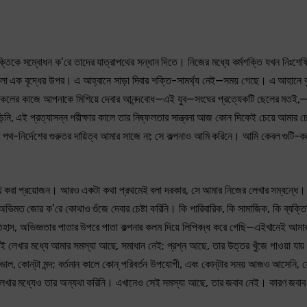
 সম্বোধন ক’রে তাদের যাত্রাপথের সন্ধান দিতে। নিজের মধ্যে কর্মশক্তি যখন নিঃশেষি
 পড়লো এক বৃদ্ধের উপর। এ আহ্বানে সাড়া দিবার শক্তি-সামর্থ্য নেই—সময় গেছে। এ আহানে ব
য, সকলের কাজে আপনাকে মিশিয়ে দেবার আনন্দবোধ—এই যুব—সংঘের প্রত্যেকটি ছেলের মতই,—ক
িনি, এই প্রত্যাসন্ন পরীক্ষার কালে তার নিষ্ফলতার সান্ত্বনা আজ কোন দিকেই চেয়ে আমার 
-নির্দেশের গুরুতর দায়িত্ব আমার সাজে না; সে কল্পনাও আমি করিনে। আমি কেবল গুটি-
লেখ করা প্রয়োজন। আরও একটা কথা প্রথমেই বলা দরকার, সে আমার নিজের লেখার সম্বন্ধে
ভিমত জোর ক’রে কোথাও গুঁজে দেবার চেষ্টা করিনি। কি পারিবারিক, কি সামাজিক, কি ব্যক্ত
র ইতিহাস, অভিজ্ঞতার পাতার উপরে পাতা কল্পনার কলম দিয়ে লিপিবদ্ধ করে গেছি—এইখানেই আমা
 লেখার মধ্যে আমার সমস্যা আছে, সমাধান নেই; প্রশ্ন আছে, তার উত্তর খুঁজে পাওয়া যায়
 ভাল, কোন্‌টা মন্দ; বর্তমান কালে কোন্‌ পরিবর্তন উপযোগী, এবং কোন্‌টার সময় আজও আসেনি, স
লেখার মধ্যেও তার অন্যথা করিনি। এখানেও সেই সমস্যা আছে, তার জবাব নেই। কারণ জবাব 