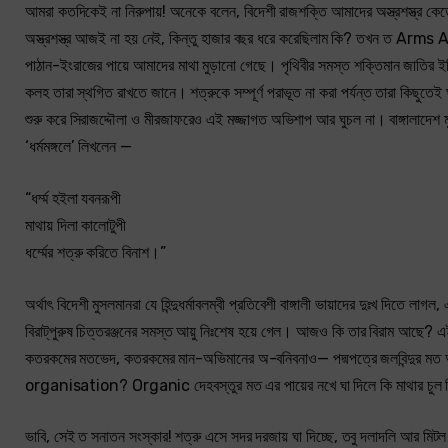
আমরা কতদিকেই না নিরুপায়! অনেকে বলেন, বিদেশী রাজশক্তি আমাদের অস্ত্রশস্ত্র 
অস্ত্রশস্ত্র আজই না হয় নেই, কিন্তু হাজার বছর ধরে করেছিলাম কি? তখন ত Arms 
পাঠান-ইংরাজের পায়ে আমাদের মাথা মুড়ানো গেছে। পৃথিবীর সমস্ত শক্তিমান জাতির ইতিহা
কলহ তারা স্থগিত রাখতে জানে। শত্রুকে সম্পূর্ণ পরাভূত না করা পর্যন্ত তারা কিছু
শুরু করে সিরাজদ্দৌলা ও মীরজাফরেও এই মজ্জাগত অভিশাপ আর ঘুচল না। বাঙ্গালাদেশ 
‘ধর্মমঙ্গলে’ লিখলেন —
“ধর্ম্ম হইলা যবনরূপী
মাথায় দিলা কালোটুপী
ধর্ম্মের শত্রু করিতে বিনাশ।”
অর্থাৎ বিদেশী মুসলমানরা যে হিন্দুধর্মাবলম্বী প্রতিবেশী বাঙ্গালী ভায়াদের দুঃখ দি
বিরাট্‌পুরুষ চিত্তরঞ্জনের সমস্ত আয়ু নিঃশেষ হয়ে গেল। আজও কি তার বিরাম আছে? 
কতরকমের মতভেদ, কতরকমের মান-অভিমানের অ-বনিবনাও— পদ্মপত্রে জলবিন্দুর মত 
organisation? Organic দেহবস্তুর মত এর পায়ের নখে ঘা দিলে কি মাথার চুল শিউ
ভাবি, সেই ত সনাতন সংস্কার! শত্রু এসে সদর দরজায় ঘা দিচ্ছে, তবু দলাদলি আর ম