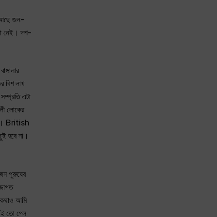
ি আছে জন-
য়তা নেই। দশ-
াঙ্গালার
ের বিশ লাখ
সম্প্রতি এটা
ালী লোকের
হবে। British
ছুই হবে না।
জন পুরুষের
্জাগত
র কথাও আমি
 এই তো গেল