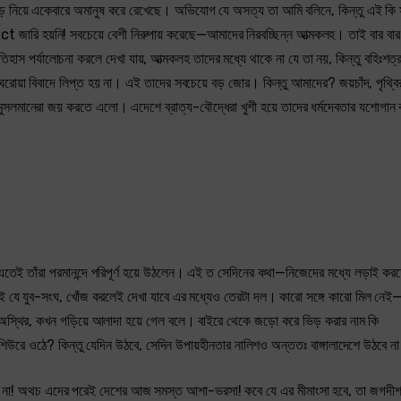
কেড়ে নিয়ে একেবারে অমানুষ করে রেখেছে। অভিযোগ যে অসত্য তা আমি বলিনে, কিন্তু এই কি
Act জারি হয়নি! সবচেয়ে বেশী নিরুপায় করেছে—আমাদের নিরবচ্ছিন্ন আত্মকলহ। তাই বার ব
স পর্যালোচনা করলে দেখা যায়, আত্মকলহ তাদের মধ্যে থাকে না যে তা নয়, কিন্তু বহিঃশত্রু
তেই ঘরোয়া বিবাদে লিপ্ত হয় না। এই তাদের সবচেয়ে বড় জোর। কিন্তু আমাদের? জয়চাঁদ, পৃথ্ব
মুসলমানেরা জয় করতে এলো। এদেশে ব্রাত্য-বৌদ্ধেরা খুশী হয়ে তাদের ধর্মদেবতার যশোগান
তে লাগল, এতেই তাঁরা পরমানন্দে পরিপূর্ণ হয়ে উঠলেন। এই ত সেদিনের কথা—নিজেদের মধ্যে লড়াই
এই যে যুব-সংঘ, খোঁজ করলেই দেখা যাবে এর মধ্যেও তেরটা দল। কারো সঙ্গে কারো মিল নেই
অস্থির, কখন গড়িয়ে আলাদা হয়ে গেল বলে। বাইরে থেকে জড়ো করে ভিড় করার নাম কি
রে ওঠে? কিন্তু যেদিন উঠবে, সেদিন উপায়হীনতার নালিশও অন্ততঃ বাঙ্গালাদেশে উঠবে ন
িটল না! অথচ এদের পরেই দেশের আজ সমস্ত আশা-ভরসা! কবে যে এর মীমাংসা হবে, তা জগদী