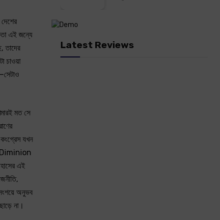
 দেশের
কতা এই জন্যে
Latest Reviews
ে, তাদের
ো চাওয়া
া,—সেটাও
আমারই মত সে
রাণের
-কংগ্রেস যখন
লেন Diminion
তিহাসের এই
াজনীতি,
িঃসংশয়ে অনুভব
 ছাড়ে না।