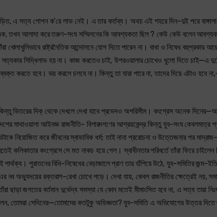
িজড়িত, এ সত্য গোপন ক’রে লাভ নেই। এ তার কর্তব্য। অথচ এই শহরে দিন-দুই পরে বাঙ্গালা
ুলাংশে এক, তখন আলাদা করে তরুণ-সংঘ সম্মিলনের কি আবশ্যকতা ছিল ? কেউ কেউ বলেন আবশ্য
খোলাখুলিভাবে রাষ্ট্রনৈতিক আন্দোলনে যোগ দিতে পারেন না। বাধা ও নিষেধ বহুপ্রকার আছ
সত্যকার সিদ্ধিলাভ হয় না। কাজ করতেও চাই, উপরওয়ালার চোখেও ধুলো দিতে চাই—এ দুট
ে ব্যক্ত করতে হবে। ভয় করলে চলবে না। কিন্তু তা যারা পারে না, তাদের দিয়ে এটাও হবে ন
ে কিন্তু ভিতরের দিক্‌ থেকে দেখলে দেখা যাবে প্রভেদও অপরিসীম। কংগ্রেস অনেক দিনের—
দেশের মাথাওয়ালা আইনজ্ঞ রাজনীতি- বিশারদগণের আশ্রয়কেন্দ্র কিন্তু যুব-সংঘ কেবলমাত্র প্
যটাকে নিয়োজিত করে জীবনের স্বাভাবিক ধর্ম; তাই নানা প্ররোচনা ও উত্তেজনার পর মাদ্রাজ
না হতেই কলিকাতার কংগ্রেসে সে মত নাকচ হয়ে গেল। স্বাধীনতার পরিবর্তে তাঁরা ফিরে চাই
 পার্থক্য। পুরাতনের বিধি-নিষেধের বেড়াজালে প্রাণ তার হাঁপিয়ে উঠে, যুব-সমিতির জন্ম-ই
 এর নব অভ্যুদয়ের রক্তরাগ-রেখা চোখে পড়ে। দেখা যায়, কেবল রাজনীতির ক্ষেত্রেই নয়, সম
াঁরা ছাড়া জগতের বর্তমান দুর্ভেদ্য সমস্যা যে কোন মতেই মীমাংসিত হবে না, এ সত্য তারা ন
বলেন, তোমরা সেদিনের—তোমাদের কতটুকু অভিজ্ঞতা? যুব-সমিতি এ অভিযোগের উত্তর দিতে