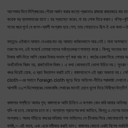
আগেকার দিনে দিগ্বিজয়ের গৌরব অর্জন করার জন্যে প্রধানতঃ রাজারা রাজ্যজয়ে বা
কয়েক বড় ব্যবসাদারের হাতে। হয় স্বহস্তে করেন, না হয় লোক দিয়ে করান। বণিক্‌-
পনের বছর পূর্বে যে জগৎ-ব্যাপী সংগ্রাম হয়ে গেল, তার গোড়াতেও ছিল ঐ এক কথা—ঐ 
বস্তুতঃ এইখানে আঘাত দেওয়ার মত বড় আঘাত বর্তমানকালে আর নেই। নানা অসম্মানে ক্ষিপ্
তরুণের দল, এই সংঘর্ষে তোমরা তাদের সর্বান্তঃকরণে সাহায্য করো। কিন্তু অন্ধের মত
টাকার খাদি দিয়ে আশি ক্রোর টাকার অভাব পূর্ণ করা যায় না। কাঠের চরকা দিয়ে লোহার য
অর্থনৈতিক বিবাদ নয়, রাজনৈতিক বিবাদ। এ কথা কোনমতেই ভোলা উচিত নয়। সুতরাং জা
খদ্দর দিয়েই হোক, এ ব্রত উদ্‌যাপন করাই চাই। বাঙ্গালাদেশে এই ব্রত অজানা নয়। সে
cloth—এর স্থানে foreign cloth জুড়ে দিয়ে অহিংসা-নীতির পরাকাষ্ঠা দেখানো যেতে 
আগামী ৩১শে ডিসেম্বরের ভোজবাজি সেবারের মতনই চোখে ধুলো দিয়ে নির্বিঘ্নে উত্তীর্ণ
বাঙ্গালার পল্লীতে আমার গৃহ; বাঙ্গালাকে আমি চিনিনে এ অপবাদ বোধ করি আমার অতিব
যদি-বা চলে, মেয়েদের চলে না। অন্যান্য প্রদেশের কথা জানিনে, কিন্তু এ দেশের তা
সংস্কার। সভায় দাঁড়িয়ে খদ্দরের মহিমায় গলা ফাটালেও সে চীৎকার গিয়ে কোনোমতেই পল্
বলছি,— এই সত্য, এবং একে স্বীকার করাই ভাল। বাঙ্গালার কোনো একটা বিশেষ সবডি