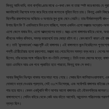
কিন্তু আমি ভাবি, নানা বাগ্‌বিতণ্ডার মাঝে এ-কথা কেন না তারা স্পষ্ট করে জানায় যে
জ্ঞানটাকেই নিঃশেষে দগ্ধ করে দিয়ে তারা জগতকে মুক্তি দিতে চায়। কিন্তু একটা বিষয়
বিদেশীর রাজশাসনের অবিচার ও অনাচার মুখ বুজে মেনে নেয়নি। তার দীর্ঘকালব্যাপী বা
উপায় ছিল কি ? এমনিভাবে দিন চলে যাচ্ছিল, সহসা একদিন এলো মহাত্মার অদ্রোহ-অসহ
এলো জেলে যাবার দিন, এলো আত্মত্যাগের বন্যা। মন্ত্র এলো বাঙ্গালার বাইরে থেকে, অথ
জীবনের সর্বস্ব বলিদান, সমগ্র ভারতবর্ষে তার জোড়া রইল না। কেন জান? কারণ এই বাঙ
না। তাই ‘বন্দেমাতরম্‌’-মন্ত্র সৃষ্টি এই বাঙ্গালায়। এই বাঙ্গালাতে জন্ম নিয়েছিলেন 
পল্লী চৌরীচৌরায় হলো রক্তপাত, মহাত্মা ভয় পেয়ে দিলেন সমস্ত বন্ধ করে। দেশের সম
ছিলেন, তাঁর ভয়ের সঙ্গে পরিচয় ছিল না—তিনি দেশবন্ধু। তিনি তখন জেলের মধ্যে; বাঙ
হয়ত এতদিনে আর এক পথে প্রবাহিত হতে পারতো, কিন্তু যাক সে কথা।
আবার কিছুদিন নিঃশব্দে থাকার পরে সাড়া পড়ে গেছে। সেবার ছিল জালিয়ানওয়ালাবাগ, 
দোকানে ধন্না দেওয়ার প্রস্তাব, সেই ৩১শে ডিসেম্বর, এবং সর্বোপরি বাঙ্গালার বাইর
পার হয়ে যাবে। কেবল একটুখানি ক্ষীণ আশার আলো বাঙ্গালার এই যৌবনশক্তির জাগরণ। ব
বাঙ্গালাদেশে। সেদিন বাইরে থেকে কেউ ভার বইতে আসেনি, আন্দোলন পরিচালনার পরামর্শ দ
ন্যস্ত ছিল।