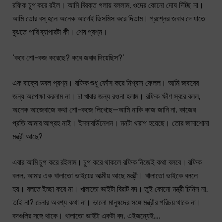
রফিক চুপ করে রইল। আমি বিরক্ত গলায় বললাম, ওদের কোনো দোষ দিচ্ছি না।
আমি তোর বস্ হলে অনেক আগেই ডিসমিস করে দিতাম। প্রশ্নের জবাব দে যাতে
বুঝতে পারি ব্যাপারটা কী। শেষ প্রশ্ন।
‘কবে শো-কজ করেছে? কবে জবাব দিয়েছিস?’
এক বাক্যে ডবল প্রশ্ন। রফিক শুধু ফোঁস করে নিশ্বাস ফেলল। আমি জবাবের
জন্য অপেক্ষা করলাম না। চা খাবার জন্য রওনা হলাম। রফিক ক্ষীণ স্বরে বলল,
অনেক আজেবাজে কথা শো-কজে লিখেছে—আমি নাকি কাজ জানি না, কাজের
প্রতি আমার আগ্রহ নাই। ইনসাবর্ডিনেশন। মনটা খারাপ হয়েছে। তোর জানাশোনা
মন্ত্রী আছে?
এবার আমি চুপ করে রইলাম। চুপ করে থাকলে রফিক নিজেই কথা বলবে। রফিক
বলল, আমার এক খালাতো ভাইয়ের আত্মীয় আছে মন্ত্রী। খালাতো ভাইকে বললে
হয়। বলতে ইচ্ছা করে না। খালাতো ভাইটা বিরাট বদ। তুই কোনো মন্ত্রী চিনিস না,
তাই না? চেনার অবশ্য কথা না। ভালো মানুষদের সঙ্গে মন্ত্রীর পরিচয় থাকে না।
বদগুলির সঙ্গে থাকে। খালাতো ভাইটা একটা বদ, এইজন্যেই….