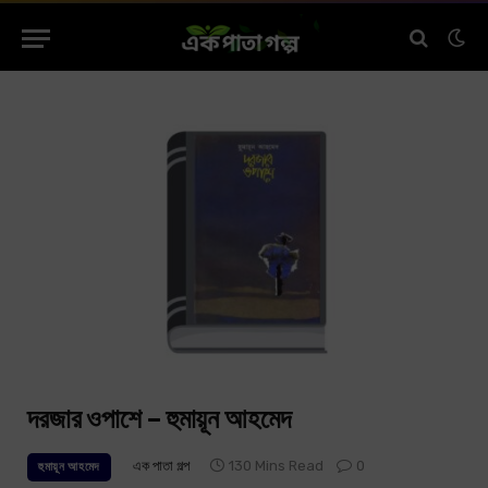
দরজার ওপাশে – হুমায়ূন আহমেদ
এক পাতা গল্প
130 Mins Read
0
হুমায়ূন আহমেদ