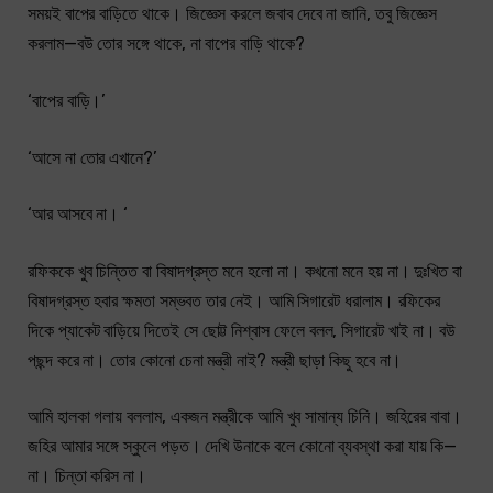
সময়ই বাপের বাড়িতে থাকে। জিজ্ঞেস করলে জবাব দেবে না জানি, তবু জিজ্ঞেস
করলাম—বউ তোর সঙ্গে থাকে, না বাপের বাড়ি থাকে?
‘বাপের বাড়ি।’
‘আসে না তোর এখানে?’
‘আর আসবে না। ‘
রফিককে খুব চিন্তিত বা বিষাদগ্রস্ত মনে হলো না। কখনো মনে হয় না। দুঃখিত বা
বিষাদগ্রস্ত হবার ক্ষমতা সম্ভবত তার নেই। আমি সিগারেট ধরালাম। রফিকের
দিকে প্যাকেট বাড়িয়ে দিতেই সে ছোট্ট নিশ্বাস ফেলে বলল, সিগারেট খাই না। বউ
পছন্দ করে না। তোর কোনো চেনা মন্ত্রী নাই? মন্ত্রী ছাড়া কিছু হবে না।
আমি হালকা গলায় বললাম, একজন মন্ত্রীকে আমি খুব সামান্য চিনি। জহিরের বাবা।
জহির আমার সঙ্গে স্কুলে পড়ত। দেখি উনাকে বলে কোনো ব্যবস্থা করা যায় কি—
না। চিন্তা করিস না।