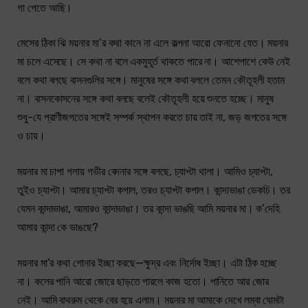
গা পেতে আছি।
মেসের ঠিকা ঝি ময়নার মা’র কথা কানে না এলে কল্পনা আরো ফেনানো যেত। ময়নার
মা চলে এসেছে। সে কথা না বলে একমুহূর্ত থাকতে পারে না। আশেপাশে কেউ নেই
বলে কথা বলছে বাসনগুলির সঙ্গে। মানুষের সঙ্গে কথা বললে তেমন কৌতূহলী হতাম
না। বাসনকোসনের সঙ্গে কথা বলছে বলেই কৌতূহলী হয়ে শুনতে হচ্ছে। মানুষ
শুধু-যে প্রাণীজগতের সঙ্গেই সম্পর্ক স্থাপন করতে চায় তাই না, জড় জগতের সঙ্গে
ও চায়।
ময়নার মা চাপা গলায় গভীর বেদনার সঙ্গে বলছে, চ্যাপ্টা থালা। আমিও চ্যাপ্টা,
তুইও চ্যাপ্টা। আমার চ্যাপ্টা কপাল, তরও চ্যাপ্টা কপাল। কান্দাভাঙা ডেকচি। তর
যেমন কান্দাভাঙা, আমারও কান্দাভাঙা। তর কান্দা ভাঙছি আমি ময়নার মা। ক’দেহি
আমার কান্দা কে ভাঙছে?
ময়নার মা’র কথা শোনার ইচ্ছা করছে—ক্ষুদ্র এবং নির্দোষ ইচ্ছা। এটা ঠিক হচ্ছে
না। কলের পানি আরো জোরে ছাড়তে পারলে কাজ হতো। পানিতে আর জোর
নেই। আমি বাথরুম থেকে বের হয়ে এলাম। ময়নার মা আমাকে দেখে লম্বা ঘোমটা