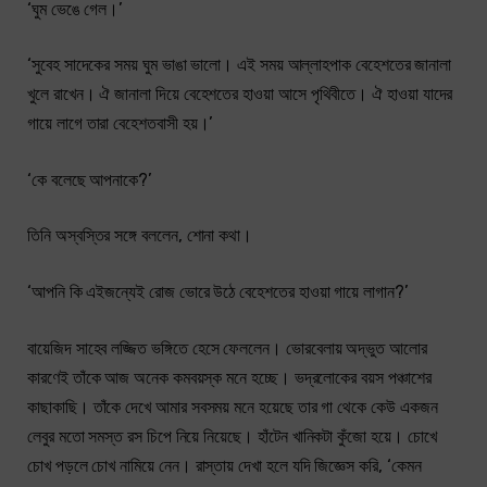
‘ঘুম ভেঙে গেল।’
‘সুবেহ সাদেকের সময় ঘুম ভাঙা ভালো। এই সময় আল্লাহপাক বেহেশতের জানালা
খুলে রাখেন। ঐ জানালা দিয়ে বেহেশতের হাওয়া আসে পৃথিবীতে। ঐ হাওয়া যাদের
গায়ে লাগে তারা বেহেশতবাসী হয়।’
‘কে বলেছে আপনাকে?’
তিনি অস্বস্তির সঙ্গে বললেন, শোনা কথা।
‘আপনি কি এইজন্যেই রোজ ভোরে উঠে বেহেশতের হাওয়া গায়ে লাগান?’
বায়েজিদ সাহেব লজ্জিত ভঙ্গিতে হেসে ফেললেন। ভোরবেলায় অদ্ভুত আলোর
কারণেই তাঁকে আজ অনেক কমবয়স্ক মনে হচ্ছে। ভদ্রলোকের বয়স পঞ্চাশের
কাছাকাছি। তাঁকে দেখে আমার সবসময় মনে হয়েছে তার গা থেকে কেউ একজন
লেবুর মতো সমস্ত রস চিপে নিয়ে নিয়েছে। হাঁটেন খানিকটা কুঁজো হয়ে। চোখে
চোখ পড়লে চোখ নামিয়ে নেন। রাস্তায় দেখা হলে যদি জিজ্ঞেস করি, ‘কেমন