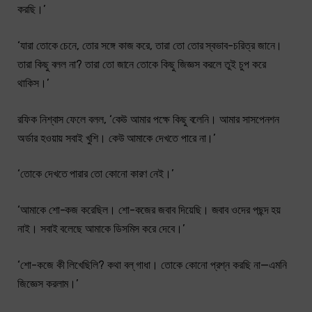
করছি।’
‘যারা তোকে চেনে, তোর সঙ্গে কাজ করে, তারা তো তোর স্বভাব-চরিত্র জানে।
তারা কিছু বলল না? তারা তো জানে তোকে কিছু জিজ্ঞস করলে তুই চুপ করে
থাকিস।’
রফিক নিশ্বাস ফেলে বলল, ‘কেউ আমার পক্ষে কিছু বলেনি। আমার সাসপেনশন
অর্ডার হওয়ায় সবাই খুশি। কেউ আমাকে দেখতে পারে না।’
‘তোকে দেখতে পারার তো কোনো কারণ নেই।’
‘আমাকে শো-কজ করেছিল। শো-কজের জবাব দিয়েছি। জবাব ওদের পছন্দ হয়
নাই। সবাই বলেছে আমাকে ডিসমিস করে দেবে।’
‘শো-কজে কী লিখেছিলি? কথা বল্ গাধা। তোকে কোনো প্রশ্ন করছি না—এমনি
জিজ্ঞেস করলাম।’