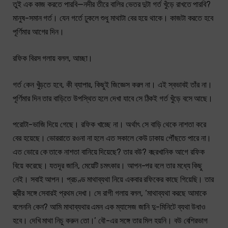
তুই এক কাজ করতে পারবি—নদীর তীরে বালির ভেতর দুটা গর্ত খুঁড়ে রাখতে পারবি?
মানুষ-সমান গর্ত। যেন গর্তে ঢুকলে শুধু মাথাটা বের হয়ে থাকে। কাজটা করতে হবে
পূর্ণিমার আগের দিন।
রফিক বিরস গলায় বলল, আচ্ছা।
গর্ত কেন খুঁড়তে হবে, কী ব্যাপার, কিছুই জিজ্ঞেস করল না। এই স্বভাবই তাঁর না।
পূর্ণিমার দিন তার বাড়িতে উপস্থিত হলে দেখা যাবে সে ঠিকই গর্ত খুঁড়ে বসে আছে।
পরোটা-ভাজি দিয়ে গেছে। রফিক খাচ্ছে না। অর্থাৎ সে বাড়ি থেকে নাশতা করে
বের হয়েছে। ভোররাতে রওনা না হলে এত সকালে কেউ ঢাকায় পৌঁছতে পারে না।
এত ভোরে কে তাকে নাশতা বানিয়ে দিয়েছে? তার বউ? বছরখানিক আগে রফিক
বিয়ে করেছে। যতদূর জানি, মেয়েটি চমৎকার। আপন-পর বলে তার মধ্যে কিছু
নেই। সবাই আপন। প্রচণ্ড মাথাব্যথা নিয়ে একবার রফিকের কাছে গিয়েছি। তার
স্ত্রীর সঙ্গে সেবারই প্রথম দেখা। সে রাগী গলায় বলল, ‘মাথাব্যথা করছে আমাকে
বলেননি কেন? আমি মাথাব্যথার এমন এক ম্যাসেজ জানি দু-মিনিটে ব্যথা উধাও
হবে। দেখি মাথা নিচু করুন তো।’ বৌ-এর সঙ্গে তার মিল হয়নি। বউ বেশিরভাগ