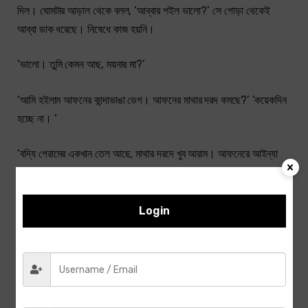
দিল। ঘোমটার আড়াল থেকে বলল, ‘আব্বার শইল ভালো?’ সে গোড়া থেকেই
আব্বা ডাক ধরেছে। নিষেধে কাজ হয়নি।
‘ভালো। তুমি কেমন আছ, ময়নার মা?’
‘আমি হইলাম আফনের কান্দাভাঙা ডেগ। আফনের মাথার দরদ কমছে?’ ‘কয়েকদিন
হচ্ছে না। ‘
‘বদ্যি গেরামের একখান তেল আছে, মাথার দরদে খুব আরাম। আফনেরে আইন্যা
দিমু।’
‘আচ্ছা দিও।’
Login
‘দেশের বাড়িত কেউ নাই, যাওয়া পড়ে না। আফনের জইন্যে যামু।’
আমি চুপ করে রইলাম। আমার দিক থেকে কোনো সাড়া পেলে সে কথা বলা থামাবে
না।