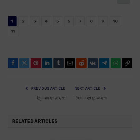
1
2
3
4
5
6
7
8
9
10
11
Facebook
Twitter
Pinterest
LinkedIn
Tumblr
Email
Reddit
VKontakte
Telegram
WhatsApp
Copy
Link
PREVIOUS ARTICLE
NEXT ARTICLE
হিমু – হুমায়ূন আহমেদ
নিষাদ – হুমায়ূন আহমেদ
RELATED ARTICLES