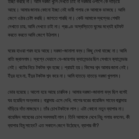
ইচ্ছা করছে না। আমি দরজা খুলে দেখতে চাই না দরজার ওপাশে কে দাঁড়িয়ে
আছে। আমার জানার কোনো ইচ্ছা নেই ভারী গলায় কে আমাকে ডাকছে। আমি
জেগে ওঠার চেষ্টা করছি। জাগতে পারছি না। কেউ আমাকে স্বপ্নের শেষটা
দেখাতে চায়, আমি দেখতে চাই না। প্রচণ্ড অস্বস্তিতে ঘুমের মধ্যেই ছটফট
করতে করতে আমি জেগে উঠলাম।
ঘরের হাওয়া গরম হয়ে আছে। দরজা-জানালা বন্ধ। কিছু দেখা যাচ্ছে না। আমি
বাতি জ্বাললাম। স্বপ্নে দেয়ালে যে-জায়গায় ক্যালেন্ডার ছিল সেখানে ক্যালেন্ডার
নেই। খাটের নিচে টকটক শব্দ হচ্ছে। প্রায়ই হয়। কিসের শব্দ আমার জানা নেই।
ইঁদুর হবে না, ইঁদুর টকটক শব্দ করে না। আমি হাতড়ে হাতড়ে দরজা খুললাম।
ভোর হয়েছে। আলো হয়ে আছে চারদিক। আমার দরজা-জানালা বন্ধ ছিল বলেই
ঘর হয়েছিল অন্ধকার। বারান্দায় এসে দেখি, পাশের ঘরের বায়েজিদ সাহেব বারান্দায়
দাঁড়িয়ে দাঁত মাজছেন। তাঁর চোখ টকটকে লাল। এটা কোনো নতুন ব্যাপার না।
বায়েজিদ সাহেবের চোখ সবসময়ই লাল। তিনি আমাকে দেখে নিচু গলায় বললেন, কী
ব্যাপার হিমু সাহেব? এত সকালে জেগে উঠেছেন, ব্যাপার কী?