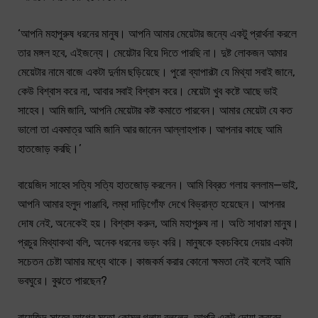
‘আপনি মহাপুরুষ ধরনের মানুষ। আপনি আমার মেয়েটার জন্যে একটু প্রার্থনা করলে
তার মঙ্গল হবে, এইজন্যে। মেয়েটার বিয়ে দিতে পারছি না। দুষ্ট লোকজন আমার
মেয়েটার নামে বাজে একটা দুর্নাম ছড়িয়েছে। পুরো ব্যাপারটা যে মিথ্যা সবাই জানে,
কেউ বিশ্বাস করে না, আবার সবাই বিশ্বাস করে। মেয়েটা খুব কষ্টে আছে ভাই
সাহেব। আমি জানি, আপনি মেয়েটার কষ্ট কমাতে পারবেন। আমার মেয়েটা যে কত
ভালো তা একমাত্র আমি জানি আর জানেন আল্লাহপাক। আপনার কাছে আমি
হাতজোড় করছি।’
বায়েজিদ সাহেব সত্যি সত্যি হাতজোড় করলেন। আমি বিব্রত গলায় বললাম—ভাই,
আপনি আমার হলুদ পাঞ্জাবি, লম্বা দাড়িগোঁফ দেখে বিভ্রান্ত হয়েছেন। আপনার
দোষ নেই, অনেকেই হয়। বিশ্বাস করুন, আমি মহাপুরুষ না। অতি সাধারণ মানুষ।
প্রচুর মিথ্যাকথা বলি, অনেক ধরনের ভড়ং করি। মানুষকে হকচকিয়ে দেয়ার একটা
সচেতন চেষ্টা আমার মধ্যে থাকে। কাজকর্ম করার কোনো ক্ষমতা নেই বলেই আমি
ভবঘুরে। বুঝতে পারছেন?
বায়েজিদ সাহেব আগের মতো কোমল গলায় বললেন, আপনি একটু দোয়া করবেন