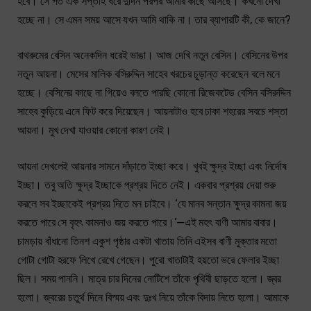
হবে। সে গত এক সপ্তাহ ধরে দুদিন পরপর আমার কাছে আসছে। কখনো দেখা
হচ্ছে না। সে এমন সময় আসে যখন আমি থাকি না। তার ব্যাপারটি কী, কে জানে?
বাথরুমের বেসিন অনেকদিন ধরেই ভাঙা। আজ দেখি নতুন বেসিন। বেসিনের উপর
নতুন আয়না। মেসের মালিক বসিরুদ্দিন সাহেব খরচের চূড়ান্ত করেছেন বলে মনে
হচ্ছে। বেসিনের কাছে না গিয়েও বলতে পারছি কোনো রিজেকটেড বেসিন বসিরুদ্দিন
সাহেব কুড়িয়ে এনে ফিট করে দিয়েছেন। আয়নাটাও হবে ঢাকা শহরের সবচে শস্তা
আয়না। মুখ দেখা যাওয়ার কোনো কারণ নেই।
আয়না দেখলেই আয়নার সামনে দাঁড়াতে ইচ্ছা করে। খুবই ক্ষুদ্র ইচ্ছা এবং নির্দোষ
ইচ্ছা। তবু অতি ক্ষুদ্র ইচ্ছাকে প্রশ্রয় দিতে নেই। একবার প্রশ্রয় দেয়া শুরু
করলে সব ইচ্ছাকেই প্রশ্রয় দিতে মন চাইবে। ‘যে মানব সন্তান ক্ষুদ্র কামনা জয়
করতে পারে সে বৃহৎ কামনাও জয় করতে পারে।’—এই মহৎ বাণী আমার বাবার।
চামড়ায় বাঁধানো তিনশ একুশ পৃষ্ঠার একটা খাতায় তিনি এইসব বাণী মুক্তার মতো
গোটা গোটা হরফে লিখে রেখে গেছেন। পুরো খাতাটাই হয়তো ভরে ফেলার ইচ্ছা
ছিল। সময় পাননি। মাত্র চার দিনের নোটিশে তাঁকে পৃথিবী ছাড়তে হলো। জ্বর
হলো। জ্বরের চতুর্থ দিনে বিস্ময় এবং দুঃখ নিয়ে তাঁকে বিদায় নিতে হলো। আমাকে