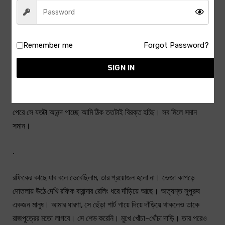
‘মাথায় দরদ ভালো জিনিস না। ময়নার বাবা মরল মাথার দরদে। ফাল্গুন মাসে আমারে
পরথম বলল, আইজ কামে যামু না—মাথার মইদ্যে দরদ। আমি কইলাম, এইটা কেমুন
কথা? মাথার মইদ্যে দরদ হইছে বইল্যা কাম কামাই করবেন? যান কামে যান। তা
Remember me
Forgot Password?
ধরেন মানুষটা গেল….।
SIGN IN
ময়নার মা’র এই গল্প আগেও কয়েকবার শোনা। আবারো শুনতে হচ্ছে। ভেজা
কাপড়ে দাঁড়িয়ে গল্প শুনছি। শুনতে মোটেও ইচ্ছা করছে না। গল্পটা আবার বলতে
পেরে সে যতটা আনন্দ পাচ্ছে আমি ঠিক ততটাই বিরক্ত হচ্ছি। সব মিলে সমান
সমান।
.
রফিকের কাছে যাব বলে ভেবেছিলাম, তার প্রয়োজন হলো না। ভেজা কাপড়ে
দোতলায় উঠে দেখি রফিক বারান্দার রেলিং ধরে দাঁড়িয়ে আছে। অত্যন্ত সুপুরুষ
একজন মানুষ। আমার ধারণা, সে ছেঁড়া শার্ট গায়ে দিয়ে দাঁড়িয়ে থাকলেও তাকে
রাজপুত্রের মতো লাগবে। সে শেভ করেনি। মুখে খোঁচা-খোঁচা দাড়ি। তার পরেও