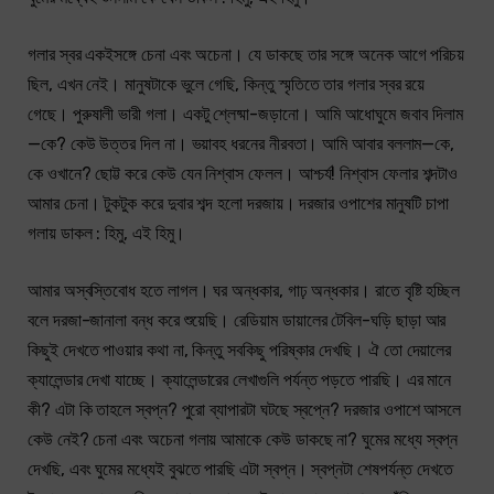
গলার স্বর একইসঙ্গে চেনা এবং অচেনা। যে ডাকছে তার সঙ্গে অনেক আগে পরিচয়
ছিল, এখন নেই। মানুষটাকে ভুলে গেছি, কিন্তু স্মৃতিতে তার গলার স্বর রয়ে
গেছে। পুরুষালী ভারী গলা। একটু শ্লেষ্মা-জড়ানো। আমি আধোঘুমে জবাব দিলাম
—কে? কেউ উত্তর দিল না। ভয়াবহ ধরনের নীরবতা। আমি আবার বললাম—কে,
কে ওখানে? ছোট্ট করে কেউ যেন নিশ্বাস ফেলল। আশ্চর্য! নিশ্বাস ফেলার শব্দটাও
আমার চেনা। টুকটুক করে দুবার শব্দ হলো দরজায়। দরজার ওপাশের মানুষটি চাপা
গলায় ডাকল : হিমু, এই হিমু।
আমার অস্বস্তিবোধ হতে লাগল। ঘর অন্ধকার, গাঢ় অন্ধকার। রাতে বৃষ্টি হচ্ছিল
বলে দরজা-জানালা বন্ধ করে শুয়েছি। রেডিয়াম ডায়ালের টেবিল-ঘড়ি ছাড়া আর
কিছুই দেখতে পাওয়ার কথা না, কিন্তু সবকিছু পরিষ্কার দেখছি। ঐ তো দেয়ালের
ক্যালেন্ডার দেখা যাচ্ছে। ক্যালেন্ডারের লেখাগুলি পর্যন্ত পড়তে পারছি। এর মানে
কী? এটা কি তাহলে স্বপ্ন? পুরো ব্যাপারটা ঘটছে স্বপ্নে? দরজার ওপাশে আসলে
কেউ নেই? চেনা এবং অচেনা গলায় আমাকে কেউ ডাকছে না? ঘুমের মধ্যে স্বপ্ন
দেখছি, এবং ঘুমের মধ্যেই বুঝতে পারছি এটা স্বপ্ন। স্বপ্নটা শেষপর্যন্ত দেখতে