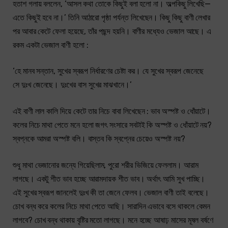
হতাশ গলায় বললেন, ‘আসল কথা তোকে কিছুই বলা হলো না। অল্পকিছু লিখেছি—
এতে কিছুই হবে না।’ তিনি আঠারো পৃষ্ঠা পর্যন্ত লিখেছেন। কিছু কিছু বাণী লেখার
পর আবার কেটে ফেলা হয়েছে, তাঁর পছন্দ হয়নি। বাণীর মধ্যেও ভেজাল আছে। এ
রকম একটা ভেজাল বাণী হলো :
‘হে মানব সন্তান, সুখের স্বরূপ নির্ধারণের চেষ্টা কর। যে সুখের স্বরূপ জেনেছে
সে দুঃখ জেনেছে। দুঃখের বাস সুখের মাঝখানে।’
এই বাণী লাল কালি দিয়ে কেটে তার নিচে বাবা লিখেছেন : ভাব অস্পষ্ট ও ধোঁয়াটে।
কলের নিচে মাথা পেতে মনে হলো জগৎ সংসারে সবটাই কি অস্পষ্ট ও ধোঁয়াটে নয়?
স্বপ্নকে আমরা অস্পষ্ট বলি। বাস্তব কি স্বপ্নের চেয়েও অস্পষ্ট নয়?
শুধু মাথা ভেজানোর জন্যে গিয়েছিলাম, পুরো শরীর ভিজিয়ে ফেললাম। আরাম
লাগছে। একটু শীত ভাব হচ্ছে আরামদায়ক শীত ভাব। অর্থাৎ আমি সুখ পাচ্ছি।
এই সুখের স্বরূপ জানলেই দুঃখ কী তা জেনে ফেলব। ভেজাল বাণী তাই বলেছে।
চোখ বন্ধ করে কলের নিচে মাথা পেতে আছি। সারাদিন এভাবে বসে থাকলে কেমন
লাগবে? চোখ বন্ধ থাকায় বৃষ্টির মতো লাগছে। মনে হচ্ছে আষাঢ় মাসের মূষল বর্ষণে