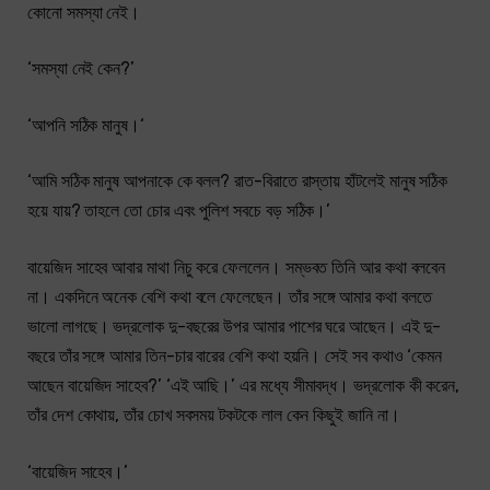
কোনো সমস্যা নেই।
‘সমস্যা নেই কেন?’
‘আপনি সঠিক মানুষ।‘
‘আমি সঠিক মানুষ আপনাকে কে বলল? রাত-বিরাতে রাস্তায় হাঁটলেই মানুষ সঠিক
হয়ে যায়? তাহলে তো চোর এবং পুলিশ সবচে বড় সঠিক।’
বায়েজিদ সাহেব আবার মাথা নিচু করে ফেললেন। সম্ভবত তিনি আর কথা বলবেন
না। একদিনে অনেক বেশি কথা বলে ফেলেছেন। তাঁর সঙ্গে আমার কথা বলতে
ভালো লাগছে। ভদ্রলোক দু-বছরের উপর আমার পাশের ঘরে আছেন। এই দু-
বছরে তাঁর সঙ্গে আমার তিন-চার বারের বেশি কথা হয়নি। সেই সব কথাও ‘কেমন
আছেন বায়েজিদ সাহেব?’ ‘এই আছি।’ এর মধ্যে সীমাবদ্ধ। ভদ্রলোক কী করেন,
তাঁর দেশ কোথায়, তাঁর চোখ সবসময় টকটকে লাল কেন কিছুই জানি না।
‘বায়েজিদ সাহেব।’