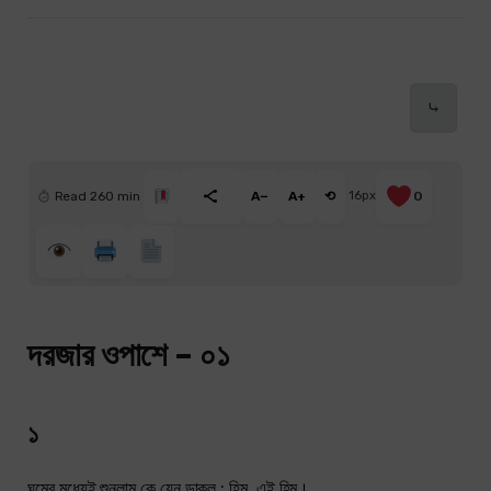
⤷
Read 260 min
A−
A+
⟲
16px
0
দরজার ওপাশে – ০১
১
ঘুমের মধ্যেই শুনলাম কে যেন ডাকল : হিমু, এই হিমু।