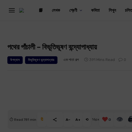
📙
লেখক
শ্রেণী
কবিতা
লিখুন
চলিত
পথের পাঁচালী – বিভূতিভূষণ বন্দ্যোপাধ্যায়
এক পাতা গল্প
391 Mins Read
0
উপন্যাস
বিভূতিভূষণ বন্দ্যোপাধ্যায়
❤️
👁

🔖
⏱ Read 781 min
A−
A+
⟲
16px
0