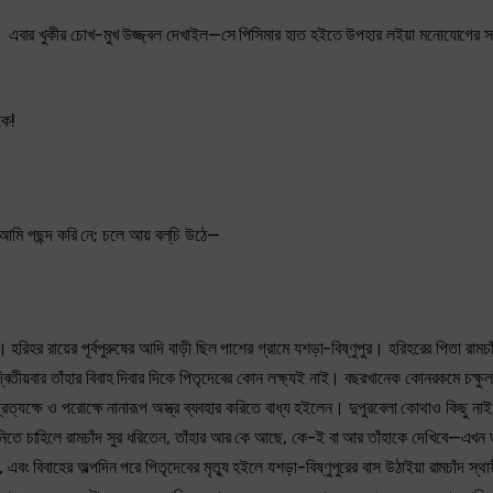
 দিল। এবার খুকীর চোখ-মুখ উজ্জ্বল দেখাইল—সে পিসিমার হাত হইতে উপহার লইয়া মনোযোগের স
কে!
মি পছন্দ করি নে; চলে আয় বল্‌চি উঠে—
ন। হরিহর রায়ের পূর্বপুরুষের আদি বাড়ী ছিল পাশের গ্রামে যশড়া-বিষ্ণুপুর। হরিহরের পিতা রামচাঁ
িতীয়বার তাঁহার বিবাহ দিবার দিকে পিতৃদেবের কোন লক্ষ্যই নাই। বছরখানেক কোনরকমে চক্ষুলজ্
রত্যক্ষে ও পরোক্ষে নানারূপ অস্ত্র ব্যবহার করিতে বাধ্য হইলেন। দুপুরবেলা কোথাও কিছু না
ানিতে চাহিলে রামচাঁদ সুর ধরিতেন, তাঁহার আর কে আছে, কে-ই বা আর তাঁহাকে দেখিবে—এখন ত
, এবং বিবাহের অল্পদিন পরে পিতৃদেবের মৃত্যু হইলে যশড়া-বিষ্ণুপুরের বাস উঠাইয়া রামচাঁদ স্থা