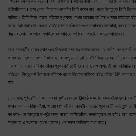
এখানেই বসবাস শুরু করেন। ইহা তাঁহার অল্প বয়সের কথা—রামচাঁদ এ গ্রামে আসিবার পর
উঠিয়াছিলেন। তবে কোন বিষয়কর্ম কোনদিন তিনি করেন নাই, করার উপযুক্ত তিনি ছিলেন কি
থাকিত। তিনি নিজে পাড়ার পতিরাম মুখুয্যের পাশার আড্ডায় অধিকাংশ সময় কাটাইয়া দ
আছে, আখেরটা তো দেখতে হবে? রামচাঁদ বলিতেন—কোন ভাবনা নেই ভায়া, ব্রজো চক্কো
পঞ্জুড়ির জোড় কি ভাবে মিলাইলে ঘর ভাঙিতে পারিবেন, তাহাই একমনে ভাবিতেন।
ব্রজ চক্রবর্তীর ধানের মরাই-এর নিত্যতা সম্বন্ধে তাঁহার আস্থা যে কতটা বে-আন্দাজী ধরন
জমিজমাও ছিল না, নগদ টাকাও বিশেষ কিছু নয়। দুই চারিটি শিষ্য-সেবক এদিকে ওদিকে জুটি
এক জ্ঞাতি-ভ্রাতার বিবাহ তাঁহার শ্বশুরবাড়ীতেই হয়। তাহারাও এখানেই বাস করিয়াছিল।
করিতেন, কিন্তু কর্ম উপলক্ষে তাঁহাকে বরাবর বিদেশে থাকিতে হইত বলিয়া তিনি শেষকালে
নাই।
শোনা যায়, পূর্বদেশীয় এক নামজাদা কুলীনের সঙ্গে ইন্দির ঠাক্‌রুণের বিবাহ হইয়াছিল।
সম্মান আদায় করিয়া লইয়া, খাতায় দাগ আঁকিয়া পরবর্তী নম্বরের শ্বশুরবাড়ী অভিমুখে ত
পর ভাই-এর আশ্রয়ে দু-মুঠা অন্ন পাইয়া আসিতেছিল, কপালক্রমে সে ভাইও অল্প বয়সে 
ঠাক্‌রুণের এ সংসারে প্রথম প্রবেশ। সে সকল আজিকার কথা নহে।