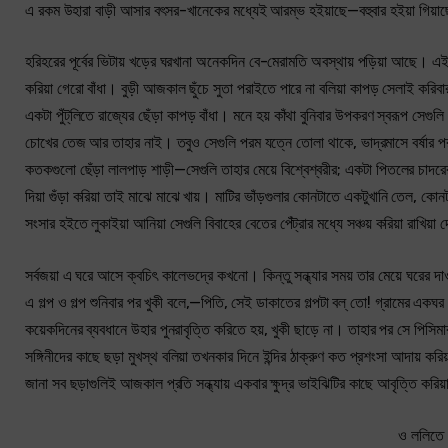
এ রকম উহারা বাড়ী আসার বৎসর-খানেকের মধ্যেই আরম্ভ হইয়াছে—বহুবার হইয়া গিয়াছে
হরিহরের পূর্বের ভিটায় খড়ের ঘরখানা অনেকদিন বে-মেরামতি অবস্থায় পড়িয়া আছে। এই ঘ
করিয়া গেরো বাঁধা। বুড়ী আজকাল ছুঁচে সুতা পরাইতে পারে না বলিয়া কাপড় সেলাই করিবার
একটা পুঁট্‌লিতে রাজ্যের ছেঁড়া কাপড় বাঁধা। মনে হয় কাঁথা বুনিবার উপকরণ স্বরূপ সে
চোখের তেজ আর তাহার নাই। তবুও সেগুলি পরম যত্নে তোলা থাকে, ভাদ্রমাসে বর্ষার পর রৌদ্
কতকগুলো ছেঁড়া লালপাড় শাড়ী—সেগুলি তাহার মেয়ে বিশ্বেশ্বরীর; একটা পিতলের চাদরে
দিয়া গুঁড়া করিয়া তাই মাঝে মাঝে খায়। মাটির ভাঁড়গুলার কোনটাতে একটুখানি তেল, কোন
সংসার হইতে লুকাইয়া আনিয়া সেগুলি বিবাহের বেতের পেঁট্‌রার মধ্যে সঞ্চয় করিয়া রাখিয়া 
সর্বজয়া এ ঘরে আসে ক্বচিৎ কালেভদ্রে কখনো। কিন্তু সন্ধ্যার সময় তার মেয়ে ঘরের দাও
এ গল্প ও গল্প শুনিবার পর খুকী বলে,—পিতি, সেই ডাকাতের গল্পটা বল্ তো! গ্রামের একঘর
কয়েকদিনের ব্যবধানে উহার পুনরাবৃত্তি করিতে হয়, খুকী ছাড়ে না। তাহার পর সে পিসিম
সঙ্গিনীদের কাছে ছড়া মুখস্থ বলিয়া তখনকার দিনে ইন্দির ঠাক্‌রুণ কত প্রশংসা আদায় ক
জানা সব ছড়াগুলিই আজকাল প্রতি সন্ধ্যায় একবার ক্ষুদ্র ভাইঝিটির কাছে আবৃত্তি করিয়া
ও ললিতে 