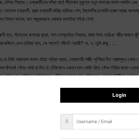
, চলিয়া গিয়াছে। চক্রবর্তীদের ফাঁকা মাঠে সীতানাথ মুখুয্যে নতুন কলমের বাগান বসাইল এব
লোক চক্রবর্তী, ব্রজ চক্রবর্তী মরিয়া হাজিয়া গেল, ইছামতীর চলোর্মি-চঞ্চল স্বচ্ছ জলধা
্‌সন টম্‌সন সাহেব, কত মজুরদারকে কোথায় ভাসাইয়া লইয়া গেল!
ণী নহে, পঁচাত্তর বৎসরের বৃদ্ধা, গাল তোব্‌ড়াইয়া গিয়াছে, মাজা ঈষৎ ভাঙিয়া শরীর সামনে ঝুঁকি
র ভঙ্গিতে চোখ ঢাকিয়া বলে, কে আসে? নবীন? বেহারী? না, ও, তুমি রাজু . . . .
ীর যে ভিটা আজকাল জঙ্গল হইয়া পড়িয়া আছে, কোজাগরী লক্ষ্মী-পূর্ণিমার দিন গ্রামসুদ্ধ লোক 
রকম বাঁশবন! পৌষ-পার্বণের দিন ঐ ঢেঁকিশালে একমণ চাল কোটা হইত পৌষ-পিঠার জন্য—চোখ ব
্গে করিয়া চাল কুটাইতে আসিয়াছেন, ঢেঁকিতে দমাদম পাড় পড়িতেছে, সোনার বাউটি রাঙা হাতে
নতুন যখন ইন্দির ঠাক্‌রুণ বিধবা হইল, তখন প্রতি দ্বাদশীর দিন প্রাতঃকালে নিজের হাতে জলখ
়া নাই যার সঙ্গে সুখদুঃখের দুটো কথা কয়।
Login
 পথে লাফাইয়া লাফাইয়া খেলিয়া বেড়াইত, মুখুয্যেদের তেঁতুল গাছে ডাঁশা তেঁতুল খাইতে গিয
 বিবাহ হইল— পিতার মৃত্যুর পর দশ বৎসরের নববিবাহিতা পত্নীকে বাপের বাড়ী ফেলিয়া রাখিয়া 
 কখনো কখনো দু’পাঁচ টাকা বুড়ীর নামে মনি অর্ডার করিয়া পাঠাইত। এই বাড়ী আগুলিয়া কত