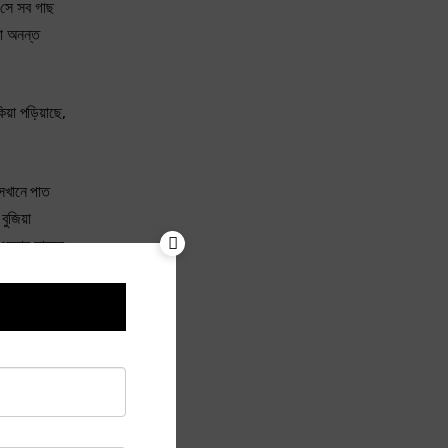
ং সে সব গাছ
রা অনন্ত
য়া পড়িয়াছে,
সেখানে পাত
ুজিয়া
 একবার সামনে
াবার
়া পড়িয়া
দেশছাড়া
 কষ্টে,