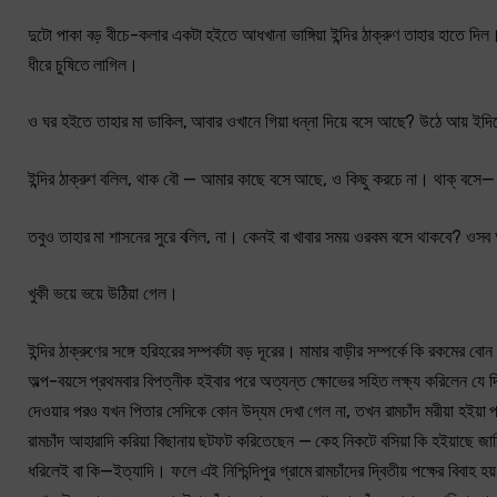
দুটো পাকা বড় বীচে-কলার একটা হইতে আধখানা ভাঙ্গিয়া ইন্দির ঠাক্‌রুণ তাহার হাতে
ধীরে চুষিতে লাগিল।
ও ঘর হইতে তাহার মা ডাকিল, আবার ওখানে গিয়া ধন্না দিয়ে বসে আছে? উঠে আয় ইদি
ইন্দির ঠাক্‌রুণ বলিল, থাক বৌ — আমার কাছে বসে আছে, ও কিছু করচে না। থাক্ বসে—
তবুও তাহার মা শাসনের সুরে বলিল, না। কেনই বা খাবার সময় ওরকম বসে থাকবে? ওসব আ
খুকী ভয়ে ভয়ে উঠিয়া গেল।
ইন্দির ঠাক্‌রুণের সঙ্গে হরিহরের সম্পর্কটা বড় দূরের। মামার বাড়ীর সম্পর্কে কি রকমের বো
অল্প-বয়সে প্রথমবার বিপত্নীক হইবার পরে অত্যন্ত ক্ষোভের সহিত লক্ষ্য করিলেন যে দ্ব
দেওয়ার পরও যখন পিতার সেদিকে কোন উদ্যম দেখা গেল না, তখন রামচাঁদ মরীয়া হইয়া প্
রামচাঁদ আহারাদি করিয়া বিছানায় ছটফট করিতেছেন — কেহ নিকটে বসিয়া কি হইয়াছে জ
ধরিলেই বা কি—ইত্যাদি। ফলে এই নিশ্চিন্দিপুর গ্রামে রামচাঁদের দ্বিতীয় পক্ষের বিবাহ হয়