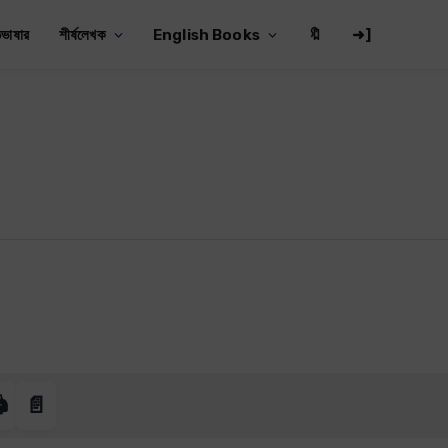
ভাষার
শীর্ষলেখক
English Books
🔖
➜]
️
📄