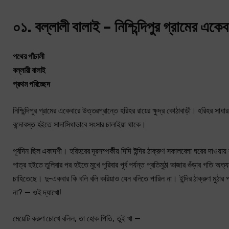
০১. বল্লালী বালাই – নিশ্চিন্দিপুর গ্রামের একে
পথের পাঁচালী
বল্লারী বালাই
প্রথম পরিচ্ছেদ
নিশ্চিন্দিপুর গ্রামের একেবারে উত্তরপ্রান্তে হরিহর রায়ের ক্ষুদ্র কোঠাবাড়ী। হরিহর 
বন্দোবস্ত হইতে সাদাসিধাভাবে সংসার চালাইয়া থাকে।
পূর্বদিন ছিল একাদশী। হরিহরের দূরসম্পর্কীয় দিদি ইন্দির ঠাক্‌রুণ সকালবেলা ঘরের দাওয়
পাত্র হইতে তুলিবার পর হইতে মুখে পুরিবার পূর্ব পর্যন্ত প্রতিমুঠা ভাজার গুঁড়ার গতি 
চাহিতেছে। দু-একবার কি বলি বলি করিয়াও যেন বলিতে পারিল না। ইন্দির ঠাক্‌রুণ মুঠার পর
না? — ওই দ্যাখো!
মেয়েটি করুণ চোখে বলিল, তা হোক পিতি, তুই খা —