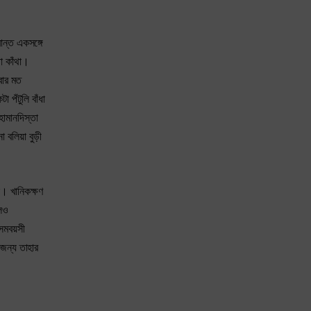
রান্ত একসঙ্গে
়া কাঁথা।
িবার মত
 পঁটুলি বাঁধা
হামানদিস্তা
বলিয়া বুড়ী
ে। খানিকক্ষণ
লেও
সমবয়সী
ইজন্য তাহার