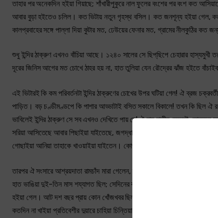
তাহার পর অনেকদিন হইয়া গিয়াছে; শাঁখারীপুকুরে নাল ফুলের বংশের পর বংশ কত আসিয়াছে
আবার বুড়া হইতেও চলিল। কত ভিটায় নতুন গৃহস্থ বসিল। কত জনশূন্য হইয়া গেল, কত গো
কালপ্রবাহের সঙ্গে পাল্লা দিয়া কুটার মত, ঢেউয়ের ফেনার মত, গ্রামের নীলকুঠির কত জন
শুধু ইন্দির ঠাক্‌রুণ এখনও বাঁচিয়া আছে। ১২৪০ সালের সে ছিপ্‌ছিপে চেহারার হাস্যমুখী তরু
দূরের জিনিস আগের মত চোখে ঠাহর হয় না, হাত তুলিয়া যেন রৌদ্রের ঝাঁজ হইতে বাঁচাইবা
এই ভিটারই কি কম পরিবর্তনটা ইন্দির ঠাক্‌রুণের চোখের উপর ঘটিয়া গেল! ঐ ব্রজ চক্রবর্ত
পাড়িত। বড় চণ্ডীমণ্ডপে কি পাশার আড্ডাটাই বসিত সকালে বিকালে! তখন কি ছিল ঐ 
ভাবিলেই ইন্দির ঠাক্‌রুণ সে সব এখনও দেখিতে পায় যে! ঐ রায় বাড়ীর মেজবৌ লোকজন সঙ
সরিয়া আসিতেছে আবার পিছাইয়া যাইতেছে, জগদ্ধাত্রীর মত রূপ, তেমনি স্বভাবচরিত্র। 
গোছাইয়া আনিয়া তাহাকে খাওয়াইয়া যাইতেন। কোথায় গেল কে! সেকালের আর কেহ বাঁচিয
তারপর ঐ সংসারে আশ্রয়দাতা রামচাঁদ মারা গেলেন, তাঁর ছেলে হরিহর তো হইল সেদিন। ঘাটের
হাত ভাঙিয়া দুই-তিন মাস শয্যাগত ছিল; সেদিনের কথা। ধূমধাম করিয়া অল্প বয়সে তাহার
হইয়া গেল। আট দশ বছর প্রায় কোন খোঁজখবর ছিল না—কালেভদ্রে এক-আধখানা চিঠি দিত,
কতদিন না খাইয়া প্রতিবেশীর দুয়ারে চাহিয়া চিন্তিয়া তাহার দিন গিয়াছে।