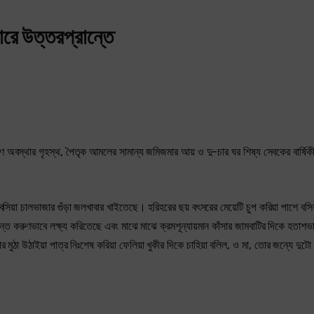
বারে উত্তরপ্রান্তে
সাধারণ অবস্থার গৃহস্থ, পৈতৃক আমলের সামান্য জমিজমার আয় ও দু-চার ঘর শিষ্য সেবকের বার্ষিকী
ায় বসিয়া চালভাজার গুঁড়া জলখাবার খাইতেছে। হরিহরের ছয় বৎসরের মেয়েটি চুপ করিয়া পাশে বস
অত্যন্ত করুণভাবে লক্ষ্য করিতেছে এবং মাঝে মাঝে ক্রমশূন্যায়মান কাঁসার জামবাটির দিকে হতাশভ
 মুঠা উঠাইয়া পাত্র নিঃশেষ করিয়া ফেলিয়া খুকীর দিকে চাহিয়া বলিল, ও মা, তোর জন্যে দুটো