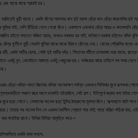
 এবং মাঝে মাঝে প্রায়ই হয়।
রটাতেই বুড়ী থাকে। একটা বাঁশের আলনায় খান দুই ময়লা ছেঁড়া থান ছেঁড়া জায়গাটার দুই প্
 সুবিধা নাই, বেশি ছিঁড়িয়া গেলে গেরো বাঁধে। একপাশে একখানা ছেঁড়া মাদুর ও কতকগুলি ছেঁড
গুলি বহুদিন হইতে সযত্নে সঞ্চিত আছে, কখনও দরকার হয় নাই, বর্তমানে দরকার হইলেও কাঁথা বুন
র ফুটিলে বুড়ী সেগুলি খুলিয়া মাঝে মাঝে উঠানে রৌদ্রে দেয়। বেতের পেট্‌রাটার মধ্যে একটা
র ঘটী, একটা মাটির ছোবা, গোটা দুই মাটির ভাঁড়। পিতলের ঘটীতে চালভাজা ভরা থাকে, রাত্রে 
টাতে একটু নুন, কোনটাতে সামান্য একটু খেজুরের গুড়। সর্বজয়ার কাছে চাহিলে সব সময় মেলে না 
দেয়।
য়ায় ছেঁড়া-কাঁথা-পাতা বিছানায় বসিয়া অনেকক্ষণ পর্যন্ত একমনে পিসিমার মুখে রূপকথা শোন
 গৃহস্থবাড়ীতে পঞ্চাশ বছর আগে ডাকাতি হইয়াছিল, সেই গল্প। ইতিপূর্বে বহুবার বলা হইয়া গে
ার মুখে ছড়া শোনে। সেকালের অনেক ছড়া ইন্দির ঠাক্‌রুণের মুখস্থ ছিল। অল্পবয়সে ঘাটে পথে 
রিয়াছে। তাহার পর অনেক দিন সে এরকম ধৈর্যশীল শ্রোতা পায় নাই; পাছে মরিচা পড়িয়া যায়, এ
 ধার শানাইয়া রাখে। টানিয়া টানিয়া আবৃত্তি করে —
চাঁপকলিতে একটা কথা শুনসে,