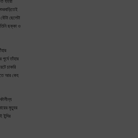
িত হইয়া
শুরবাড়িতেই
, বৌটা ছেলেটা
তিনি ছক্কা ও
ঁহার
ূর্বে তাঁহার
়েটে চাকরি
িটাতে আর কেহ
 কৌলীন্য
য়ের মৃত্যুর
 ইন্দির