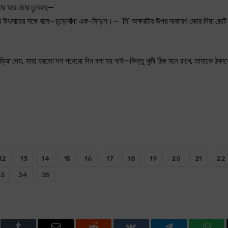
ধার ঘরে চোর ঢুকেছে—
। খুকী উৎসাহের সঙ্গে বলে—চূড়োবাঁধা এক-মিন্‌সে।— ‘মি’ অক্ষরটার উপর অকারণ জোর দিয়া ছোট
ড়িয়া দেয়, যাহা হয়তো দশ পনেরো দিন বলা হয় নাই—কিন্তু খুকী ঠিক মনে রাখে, তাহাকে ঠক
12
13
14
15
16
17
18
19
20
21
22
33
34
35