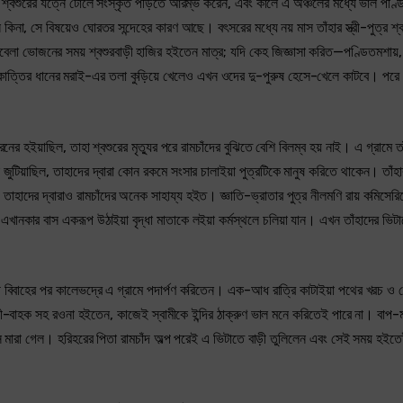
 শ্বশুরের যত্নে টোলে সংস্কৃত পড়িতে আরম্ভ করেন, এবং কালে এ অঞ্চলের মধ্যে ভাল পণ্ড
না, সে বিষয়েও ঘোরতর সন্দেহের কারণ আছে। বৎসরের মধ্যে নয় মাস তাঁহার স্ত্রী-পুত্র শ্ব
ুইবেলা ভোজনের সময় শ্বশুরবাড়ী হাজির হইতেন মাত্র; যদি কেহ জিজ্ঞাসা করিত—পণ্ডিতমশায়
ত্তির ধানের মরাই-এর তলা কুড়িয়ে খেলেও এখন ওদের দু-পুরুষ হেসে-খেলে কাটবে। পরে 
ের হইয়াছিল, তাহা শ্বশুরের মৃত্যুর পরে রামচাঁদের বুঝিতে বেশি বিলম্ব হয় নাই। এ গ্রামে তা
য়াছিল, তাহাদের দ্বারা কোন রকমে সংসার চালাইয়া পুত্রটিকে মানুষ করিতে থাকেন। তাঁহার প
 তাহাদের দ্বারাও রামচাঁদের অনেক সাহায্য হইত। জ্ঞাতি-ভ্রাতার পুত্র নীলমণি রায় কমিসেরিয
 এখানকার বাস একরূপ উঠাইয়া বৃদ্ধা মাতাকে লইয়া কর্মস্থলে চলিয়া যান। এখন তাঁহাদের ভ
 স্বামী বিবাহের পর কালেভদ্রে এ গ্রামে পদার্পণ করিতেন। এক-আধ রাত্রি কাটাইয়া পথের খরচ ও
ল্‌পী-বাহক সহ রওনা হইতেন, কাজেই স্বামীকে ইন্দির ঠাক্‌রুণ ভাল মনে করিতেই পারে না। বাপ-মা
মারা গেল। হরিহরের পিতা রামচাঁদ অল্প পরেই এ ভিটাতে বাড়ী তুলিলেন এবং সেই সময় হইতেই