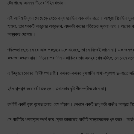
টের পাচ্ছে আসন্ন শীতের মিহিন বাতাস।
এই আদিম উদ্যান সে ছেড়ে যেতে বাধ্য হয়েছিল এক বর্ষার রাতে। আশ্রয় নিয়েছিল দূরব
হাওয়া, তার সবকটি আঙুলের অগ্রভাগ, এমনকী কানের লতিতেও জ্বালা ধরায়। অনেক গণ্ড
অন্ধকার দেখেছে।
পর্বতগুহা ছেড়ে সে যে আজ প্রত্যুষে চলে এসেছে, তা সে নিজেই জানে না। এক জলপ্রপ
কখনও-কখনও যায়। দিনের-পর-দিন একাকিত্ব তার অসহ্য বোধ হচ্ছিল, সে নেমে এ
এ উদ্যানে কোনও নির্দিষ্ট পথ নেই। কখনও-কখনও বৃক্ষগুলির শাখা-প্রশাখা দু-হাতে 
হঠাৎ ঝুপঝুপ করে বর্ষণ শুরু হল। এখানকার বৃষ্টি শীত-গ্রীষ্ম মানে না।
রমণীটি একটি বৃহৎ বৃক্ষের তলায় এসে দাঁড়াল। সেখানে একটি দুগ্ধবতী গাভীও আশ্রয় নি
সে গাভীটির গলকম্বল স্পর্শ করে স্নেহ জানাতেই গাভীটি সন্তোষজনক শব্দ করল। অর্থাৎ 