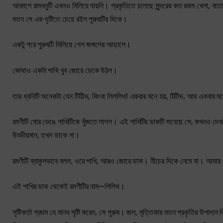
আকাশে রামধনুটি এখনও মিলিয়ে যায়নি। প্রকৃতিতে চলেছে সুন্দরের কত রকম খেলা, বাতা
মতন সে এক দৃষ্টিতে চেয়ে রইল পুরুষটির দিকে।
একটু পরে পুরুষটি মিলিয়ে গেল জঙ্গলের আড়ালে।
কোথাও একটা পাখি খুব জোরে ডেকে উঠল।
তার ধ্বনিটি অনেকটা যেন টিট্টিভ, কিংবা লিললিথ! একবার মনে হয়, টিটিভ, আর একবার ম
রমণীটি ঘোর ভেঙে পাখিটিকে খুঁজতে লাগল। এই পাখিটির ডাকটি শুনেছে সে, কখনও দেখতে 
উড্ডীয়মান, তখন ডাকে না।
রমণীটি ব্যাকুলভাবে বলল, ওরে পাখি, আরও জোরে ডাক। নীচের দিকে নেমে যা। আমার 
এই পাখির ডাক থেকেই রমণীটির নাম—লিলিথ।
সৃষ্টিকর্তা প্রথম যে মানব সৃষ্টি করেন, সে পুরুষ। জল, মৃত্তিকার মতন প্রকৃতির উপাদান 