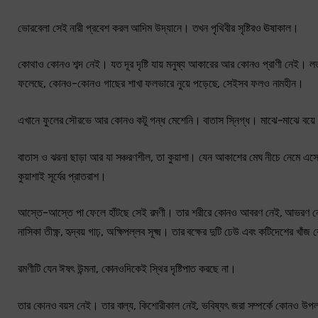
ভোরবেলা সেই নারী প্রবেশ করল আদিম উদ্যানে। তখন পৃথিবীর সৃষ্টিরও ঊষাকাল।
কোথাও কোনও শব্দ নেই। যত দূর দৃষ্টি যায় মনুষ্য আকারের আর কোনও প্রাণী নেই। লতা গ
ফলেছে, কোনও-কোনও গাছের শাখা ফলভারে নুয়ে পড়েছে, সেইসব ফলও নামহীন।
এখানে ফুলের সৌরভে আর কোনও কটু গন্ধ মেশেনি। বাতাস স্নিগ্ধ। মাঝে-মাঝে বয়ে চল
বাতাস ও ঝরনা ছাড়া আর যা সঞ্চরণশীল, তা কুয়াশা। যেন আকাশের মেঘ নীচে নেমে এসে
কুয়াশাই সূর্যের প্রাতরাশ।
আস্তে-আস্তে পা ফেলে হাঁটছে সেই রমণী। তার শরীরে কোনও আবরণ নেই, আভরণ নেই। স
নাসিকা তীক্ষ্ণ, হৃদ্বয় গাঢ়, অক্ষিপল্লব সূক্ষ্ম। তার বক্ষের দুটি ঢেউ এবং কটিদেশের খ
রমণীটি যেন ঈষৎ উন্মনা, কোনওদিকেই স্থির দৃষ্টিপাত করছে না।
তার কোনও বয়স নেই। তার বাল্য, কিশোরীকাল নেই, ভবিষ্যৎ জরা সম্পর্কে কোনও উপলব