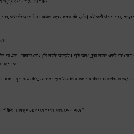
 অদৃশ্য তরঙ্গ লাগছে তার শরীরে।
, কথাগুলি অনুচ্চারিত। এখনও মনুষ্য ভাষার সৃষ্টি হয়নি। এই রমণী হাসতে পারে, সশব্দে ক
-মনে।
কদিন পর এলে, তোমাকে দেখে খুশি হয়েছি অবশ্যই। তুমি আরও সুন্দর হয়েছ! একটি গাছ থেকে এ
নাচ্ছে তাকে।
োধ। করল। বৃষ্টি থেমে গেছে, সে ফলটি তুলে নিয়ে গিয়ে বসল এক ঝরনার ধারে পাথরের পইঠায়
খন। পরিচিত রামধনুকে দেখেও সে প্রশ্ন করল, কেমন আছে?