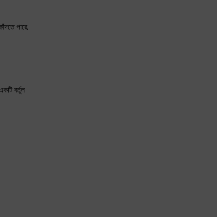
াঁদতে পারে,
কটি বর্তুল
।