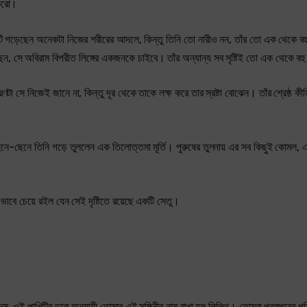
 করো।
টি গড়েছেন অনেকটা নিজের শরীরের আদলে, কিন্তু তিনি তো নারীও নন, তাঁর তো এক থেকে বহু
়েছেন, সে অবিরাম বিপরীত লিঙ্গের একজনকে চাইবে। তাঁর অন্যান্য সব সৃষ্টিই তো এক থেকে বহু
ে নিজেই জানে না, কিন্তু দূর থেকে তাকে লক্ষ করে তার স্রষ্টা বোঝেন। তাঁর শ্রেষ্ঠ কীর
 ছেনে-ছেনে তিনি গড়ে তুললেন এক তিলোত্তমা মূর্তি। পুরুষের তুলনায় এর সব কিছুই কোমল,
মন ভাবে চেয়ে রইল যেন সেই দৃষ্টিতে রয়েছে একটি সেতু।
, ওই পাখিটির ডাক অনুযায়ী তোমার এই সঙ্গিনীর নাম রাখা হল লিলিথ। তোমরা পরস্পরের 