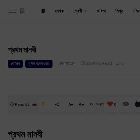
📙
লেখক
শ্রেণী
কবিতা
লিখুন
চলিত
প্রথম মানবী
এক পাতা গল্প
26 Mins Read
0
ছোটগল্প
সুনীল গঙ্গোপাধ্যায়
❤️
👁
🖨
🔖
⏱ Read 52 min
A−
A+
⟲
16px
0
প্রথম মানবী