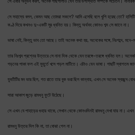
সে এবার অনুভব করল, অনেক গাছপালাও যেন তার উপস্থিতি সম্পর্কে সচেতন। নানারকম
সে সহাস্যে বলল, কেমন আছ তোমরা সকলে? আমি এসেছি বলে খুশি হয়েছ তো? হাসিটি সত্য
কণ্ঠ দিয়ে কখনও দু-একটি সুর ধ্বনিত হয়। কিন্তু অর্থবহ কোনও শব্দ সে জানে না।
ভাষা নেই, কিন্তু ভাব তো আছে। তাই অনেক কথা হয়, অনেকের সঙ্গে, নিঃশব্দে, মনে
তার নিঃশব্দ প্রশ্নের উত্তরে সে নানা দিক থেকে যেন তরঙ্গে-তরঙ্গে ধ্বনিত হল। অনে
গড়নের পাকা ফল এই মুহূর্তে খসে পড়ল মাটিতে। এটাও যেন ভাষা। গাছটি স্বাগতম জা
যুবতীটির মন ভার ছিল, গত রাতে তার বুক ভরা ছিল কান্নায়, এখন সে অনেক স্বচ্ছন্দ ব
সারা আকাশ জুড়ে রামধনু ফুটে উঠেছে।
সে এখন যে পাহাড়ের গুহায় থাকে, সেখান থেকে কোনওদিনই রামধনু দেখা যায় না। এ
রামধনু উত্তর দিল কি না, তা বোঝা গেল না।