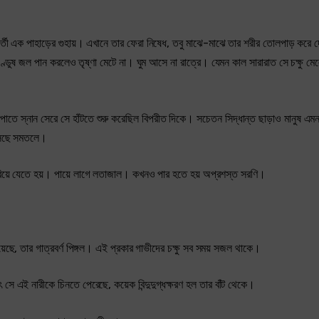
র্তী এক পাহাড়ের গুহায়। এখানে তার ফেরা নিষেধ, তবু মাঝে-মাঝে তার শরীর তোলপাড় করে দেয
ুষ জল পান করলেও তৃষ্ণা মেটে না। ঘুম আসে না রাত্রে। যেমন কাল সারারাত সে চক্ষু মেলে
াতে স্নান সেরে সে হাঁটতে শুরু করেছিল বিপরীত দিকে। সচেতন সিদ্ধান্ত ছাড়াও মানুষ এম
সেছে সমতলে।
সরিয়ে যেতে হয়। পায়ে লাগে লতাজাল। কখনও পার হতে হয় অপ্রশস্ত সরণি।
য়েছে, তার গাত্রবর্ণ পিঙ্গল। এই প্রকার গাভীদের চক্ষু সব সময় সজল থাকে।
সে এই নারীকে চিনতে পেরেছে, কয়েক বিন্দুদুগ্ধক্ষরণ হল তার বাঁট থেকে।