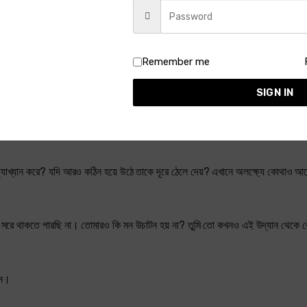
শ্রুতে প্রায় আবৃত। সুঠাম বক্ষ।
Remember me
 বক্ষস্পন্দন। তার ইচ্ছে হল তৎক্ষণাৎ ঝড়ের মতন ছুটে যেতে। ওই কঠিন বক্ষে তার কোমল 
SIGN IN
াখ্যান করে? যদি আরও কঠিন হয়ে উঠে তাকে দূরে ঠেলে দেয়? এখানে অলক্ষ্যে কোথাও আছে স
 সরে থাকতে পারছি না। তোমারও কি মন উচাটন হয় না? তুমি তো কখনও এই উদ্যান থেকে বে
ান।