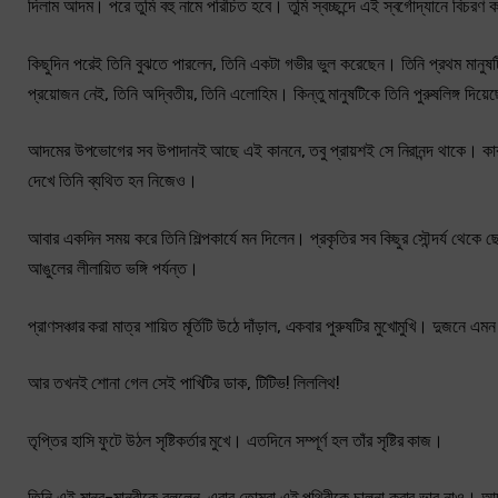
দিলাম আদম। পরে তুমি বহু নামে পরিচিত হবে। তুমি স্বচ্ছন্দে এই স্বর্গোদ্যানে বিচরণ
কিছুদিন পরেই তিনি বুঝতে পারলেন, তিনি একটা গভীর ভুল করেছেন। তিনি প্রথম মানুষ
প্রয়োজন নেই, তিনি অদ্বিতীয়, তিনি এলোহিম। কিন্তু মানুষটিকে তিনি পুরুষলিঙ্গ দিয
আদমের উপভোগের সব উপাদানই আছে এই কাননে, তবু প্রায়শই সে নিরানন্দ থাকে। কারণটা স
দেখে তিনি ব্যথিত হন নিজেও।
আবার একদিন সময় করে তিনি শিল্পকার্যে মন দিলেন। প্রকৃতির সব কিছুর সৌন্দর্য থেকে
আঙুলের লীলায়িত ভঙ্গি পর্যন্ত।
প্রাণসঞ্চার করা মাত্র শায়িত মূর্তিটি উঠে দাঁড়াল, একবার পুরুষটির মুখোমুখি। দুজনে এ
আর তখনই শোনা গেল সেই পাখিটির ডাক, টিটিভ! লিললিথ!
তৃপ্তির হাসি ফুটে উঠল সৃষ্টিকর্তার মুখে। এতদিনে সম্পূর্ণ হল তাঁর সৃষ্টির কাজ।
তিনি এই মানব-মানবীকে বললেন, এবার তোমরা এই পৃথিবীকে চালনা করার ভার নাও। আদম