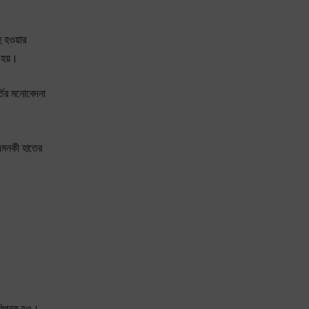
 হওয়ার
 হয়।
্তির মনোবেদনা
 এমনকী হাতের
পরিপূরক হও।