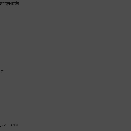
 তৃষ্ণার্তের
ংবা
েন, তোমার নাম