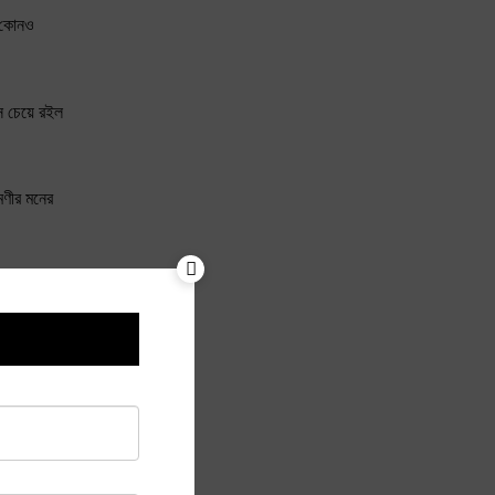
। কোনও
 চেয়ে রইল
মণীর মনের