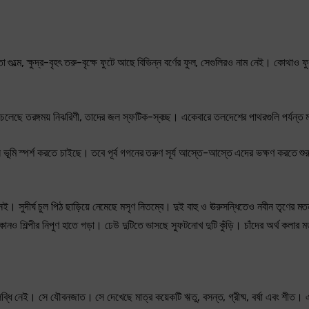
ুল্মে, ক্ষুদ্র-বৃহৎ তরু-বৃক্ষে ফুটে আছে বিভিন্ন বর্ণের ফুল, সেগুলিরও নাম নেই। কোথাও
েছে তরঙ্গময় নিঝরিণী, তাদের জল স্ফটিক-স্বচ্ছ। একেবারে তলদেশের পাথরগুলি পর্যন্ত 
 ভূমি স্পর্শ করতে চাইছে। তবে পূর্ব গগনের তরুণ সূর্য আস্তে-আস্তে এদের ভক্ষণ করতে শ
ুদীর্ঘ চুল পিঠ ছাড়িয়ে নেমেছে মসৃণ নিতম্বে। দুই বাহু ও ঊরুসন্ধিতেও নবীন তৃণের
াঁজ কোনও শিল্পীর নিপুণ হাতে গড়া। ঢেউ দুটিতে ভাসছে স্ফুটনোখ দুটি কুঁড়ি। চাঁদের অর্থ কলার
্ধি নেই। সে যৌবনজাত। সে দেখেছে মাত্র কয়েকটি ঋতু, বসন্ত, গ্রীষ্ম, বর্ষা এবং শীত। 