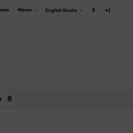
ভাষার
শীর্ষলেখক
English Books
🔖
➜]
️
📄