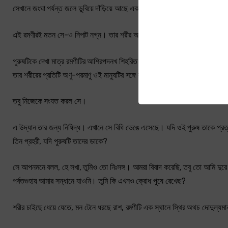
সেখানে জংঘা পর্যন্ত জলে ডুবিয়ে দাঁড়িয়ে আছে একজন পুরুষ।
এই রমণীরই মতন সে-ও নিপাট নগ্ন। তার শরীর অনেকটা রোমশ, দীর্ঘ কেশ, মুখমণ্ডল শ্ম
পুরুষটিকে দেখা মাত্র রমণীটির আশিরপদনখ শিহরিত হল। তারপর জ্বালা। তারপর উত্তাল
তার শরীরের প্রতিটি অণু-পরমাণু ওই মানুষটির সঙ্গে লীন হতে চায়।
তবু নিজেকে সংযত করল সে।
এ উদ্যান তার জন্য নিষিদ্ধ। এখানে সে বিধি ভেঙে এসেছে। যদি ওই পুরুষ তাকে প্রত্য
তিন প্রহরী, যদি পুরুষটি তাদের ডাকে?
সে আপনমনে বলল, হে সখা, তুমিও তো নিঃসঙ্গ। আমরা বিবাদ করেছি, তবু তো আমি দুরে
পর্বতগুহায় আমার সন্ধানে যাওনি। তুমি কি এখনও ক্রোধ পুষে রেখেছ?
শরীর চাইছে ধেয়ে যেতে, মন টেনে ধরছে রাশ, রমণীটি এক স্থানে স্থির অথচ দোদুল্যম