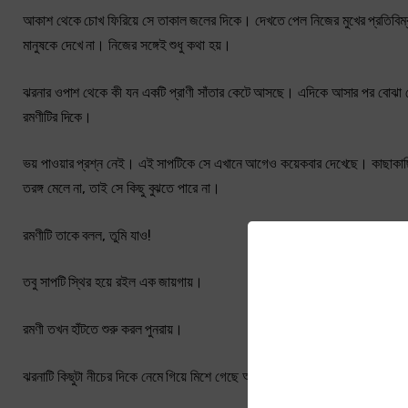
আকাশ থেকে চোখ ফিরিয়ে সে তাকাল জলের দিকে। দেখতে পেল নিজের মুখের প্রতিবিম
মানুষকে দেখে না। নিজের সঙ্গেই শুধু কথা হয়।
ঝরনার ওপাশ থেকে কী যন একটি প্রাণী সাঁতার কেটে আসছে। এদিকে আসার পর বোঝা গেল
রমণীটির দিকে।
ভয় পাওয়ার প্রশ্ন নেই। এই সাপটিকে সে এখানে আগেও কয়েকবার দেখেছে। কাছাকাছি এ
তরঙ্গ মেলে না, তাই সে কিছু বুঝতে পারে না।
রমণীটি তাকে বলল, তুমি যাও!
তবু সাপটি স্থির হয়ে রইল এক জায়গায়।
রমণী তখন হাঁটতে শুরু করল পুনরায়।
ঝরনাটি কিছুটা নীচের দিকে নেমে গিয়ে মিশে গেছে আর-একটি স্রোতস্বিনীর সঙ্গে। দূর থ