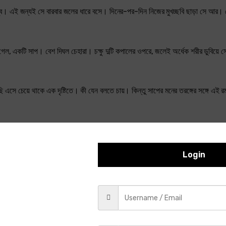
্ব। এই জন্যই সে বারবার জলের ধারে বসে। দিনের-পর-দিন নিজের মুখচ্ছবি ছাড়া সে আর
, একটি সাপ। বেশ দিঘল চেহারা। চক্ষু দুটি কপালের ওপরে, জলেই অর্ধেক শরীর ডুবিয়ে সে
সে চেয়ে থাকে এক দৃষ্টিতে। কী যেন বলতে চায়। কিন্তু সাপের মনের তরঙ্গের সঙ্গে এই র
Login
েকে সেই সঙ্গম স্থানটি দেখা যায়।