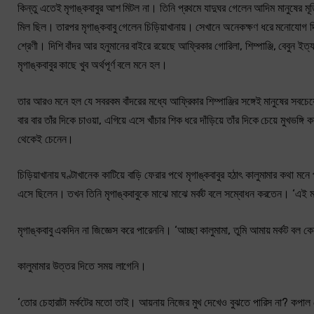
কিন্তু এতেই মৃগাঙ্কবাবুর আশ মিটল না। তিনি প্রথমে যাদুঘর গেলেন আদিম মানুষের মূর্
মিল ছিল। তারপর মৃগাঙ্কবাবু গেলেন চিড়িয়াখানায়। সেখানে অনেকক্ষণ ধরে মনোযো
শ্রেণী। দিশি বাঁদর আর হনুমানের বাইরে রয়েছে আফ্রিকার গোরিলা, শিম্পাঞ্জি, বেবুন ইত
মৃগাঙ্কবাবুর কাছে খুব অর্থপূর্ণ বলে মনে হল।
তার আরও মনে হল যে সবরকম বাঁদরের মধ্যে আফ্রিকার শিম্পাঞ্জির সঙ্গেই মানুষের সবচেয়
বার বার তাঁর দিকে চাওয়া, এগিয়ে এসে খাঁচার শিক ধরে দাঁড়িয়ে তাঁর দিকে চেয়ে মুখভঙ্
থেকেই চেনেন।
চিড়িয়াখানায় ঘণ্টাখানেক কাটিয়ে বাড়ি ফেরার পথে মৃগাঙ্কবাবুর হঠাৎ কালুমামার কথা 
এসে ছিলেন। তখন তিনি মৃগাঙ্কবাবুকে মাঝে মাঝে মর্কট বলে সম্বোধন করতেন। ‘এই 
মৃগাঙ্কবাবু একদিন না জিজ্ঞেস করে পারেননি। ‘আচ্ছা কালুমামা, তুমি আমায় মর্কট বল ক
কালুমামার উত্তর দিতে সময় লাগেনি।
‘তোর চেহারাটা মর্কটের মতো তাই। আয়নায় নিজের মুখ দেখেও বুঝতে পারিস না? কপা