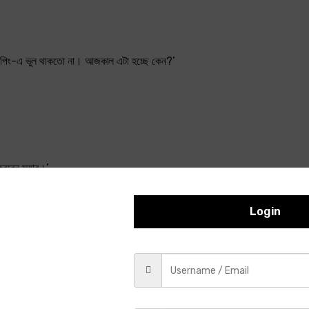
ইপিং-এ ভুল থাকতো না। আজকাল এটা হচ্ছে কেন?’
করবেন স্যার।’
েলেন না। তিনি ডাঃ গুপ্তের শরণাপন্ন হলেন। বললেন, ‘আমায় একটা কোনও ওষুধ দিন তো, যাতে
Login
ে ভালো লাগছে না। আপনার ওজন কমেছে, চোখের তলায় কালি পড়েছে। শুধু ওষুধে তো কাজ হব