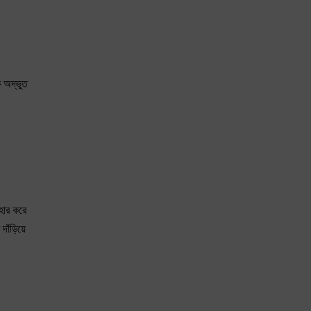
ক অদ্ভুত
হার করে
ঁড়িয়ে