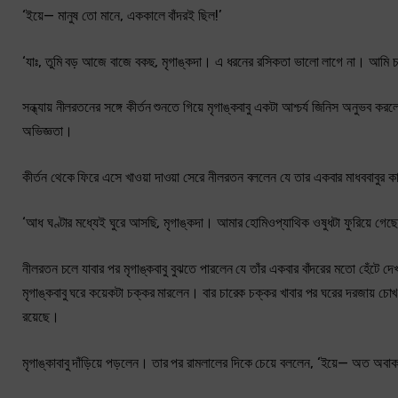
‘ইয়ে— মানুষ তো মানে, এককালে বাঁদরই ছিল!’
‘যাঃ, তুমি বড় আজে বাজে বকছ, মৃগাঙ্কদা। এ ধরনের রসিকতা ভালো লাগে না। আমি চ
সন্ধ্যায় নীলরতনের সঙ্গে কীর্তন শুনতে গিয়ে মৃগাঙ্কবাবু একটা আশ্চর্য জিনিস অনু
অভিজ্ঞতা।
কীর্তন থেকে ফিরে এসে খাওয়া দাওয়া সেরে নীলরতন বললেন যে তার একবার মাধববাবুর ক
‘আধ ঘণ্টার মধ্যেই ঘুরে আসছি, মৃগাঙ্কদা। আমার হোমিওপ্যাথিক ওষুধটা ফুরিয়ে গে
নীলরতন চলে যাবার পর মৃগাঙ্কবাবু বুঝতে পারলেন যে তাঁর একবার বাঁদরের মতো হেঁটে 
মৃগাঙ্কবাবু ঘরে কয়েকটা চক্কর মারলেন। বার চারেক চক্কর খাবার পর ঘরের দরজায় চোখ
রয়েছে।
মৃগাঙ্কাবাবু দাঁড়িয়ে পড়লেন। তার পর রামলালের দিকে চেয়ে বললেন, ‘ইয়ে— অত 