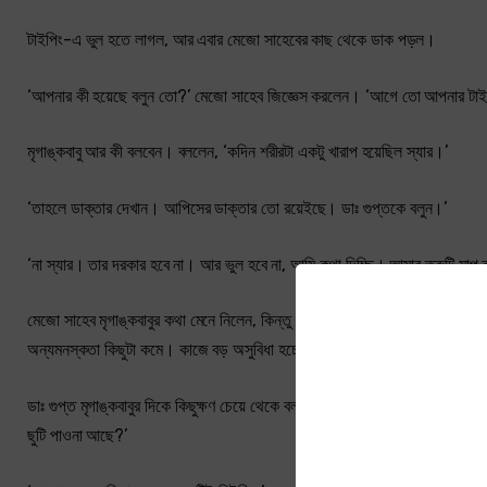
টাইপিং-এ ভুল হতে লাগল, আর এবার মেজো সাহেবের কাছ থেকে ডাক পড়ল।
‘আপনার কী হয়েছে বলুন তো?’ মেজো সাহেব জিজ্ঞেস করলেন। ‘আগে তো আপনার টা
মৃগাঙ্কবাবু আর কী বলবেন। বললেন, ‘কদিন শরীরটা একটু খারাপ হয়েছিল স্যার।’
‘তাহলে ডাক্তার দেখান। আপিসের ডাক্তার তো রয়েইছে। ডাঃ গুপ্তকে বলুন।’
‘না স্যার। তার দরকার হবে না। আর ভুল হবে না, আমি কথা দিচ্ছি। আমার ত্রুটি মাপ 
মেজো সাহেব মৃগাঙ্কবাবুর কথা মেনে নিলেন, কিন্তু মৃগাঙ্কবাবু নিজে মনে শান্তি প
অন্যমনস্কতা কিছুটা কমে। কাজে বড় অসুবিধা হচ্ছে।’
ডাঃ গুপ্ত মৃগাঙ্কবাবুর দিকে কিছুক্ষণ চেয়ে থেকে বললেন, ‘আপনার চেহারাটাও দেখ
ছুটি পাওনা আছে?’