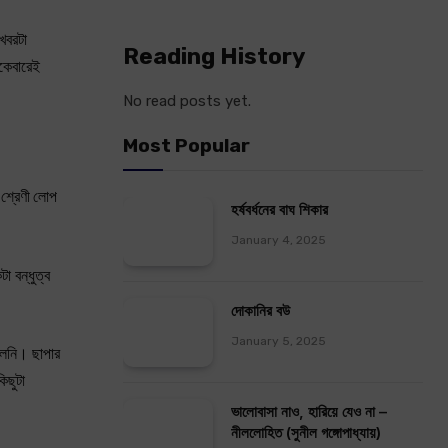
খবরটা
Reading History
একেবারেই
No read posts yet.
Most Popular
 শ্রেণী লোপ
হর্ষবর্ধনের বাঘ শিকার
January 4, 2025
া বন্ধুত্ব
দোকানির বউ
January 5, 2025
লেনি। ছাপার
িছুটা
ভালোবাসা নাও, হারিয়ে যেও না –
নীললোহিত (সুনীল গঙ্গোপাধ্যায়)