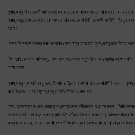
মৃগাঙ্কবাবু তাঁর সহকর্মী সলিল বসাকের কাছ থেকে প্রথম জানতে পারলেন যে বানর থেকে
মৃগাঙ্কবাবুর গোচরে আসেনি। আসলে তাঁর জ্ঞানের পরিধিটা নেহাৎই সংকীর্ণ। ইস্কুলে ম
হয়নি।
‘বলেন কি মশাই! তাজ্জব ব্যাপার! বাঁদর থেকে মানুষ হয়েছে?’ মৃগাঙ্কবাবু চরম বিস্ময় প
‘ঠিক তাই’, বললেন সলিলবাবু, ‘লক্ষ লক্ষ বছর আগে মানুষ ছিল এক শ্রেণীর চতুষ্পদ বাঁদ
পেয়ে গেছে।’
মৃগাঙ্কবাবু এবং সলিলবাবু দুজনেই হার্ডিঞ্জ ইন্ডিয়া কোম্পানিতে কেরানিগিরি করেন। 
গড়ে উঠেছে, না হলে মৃগাঙ্কবাবু মোটেই মিশুকে লোক নন।
বানর থেকে মানুষ হওয়ার খবরটা মৃগাঙ্কবাবুর মনে গভীরভাবে রেখাপাত করল। তিনি কলে
অক্ষরে তথ্যটা দেখে মৃগাঙ্কবাবু আর সেটা উড়িয়ে দিতে পারলেন না। আশ্চর্য—বানর থ
অন্ধকারে রয়েছে, তবে এ ব্যাপারে প্রাণিবিদ্‌রা গবেষণা চালিয়ে যাচ্ছেন। মানুষ ও বা