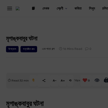
📙
লেখক
শ্রেণী
কবিতা
লিখুন
চলিত
মৃগাঙ্কবাবুর ঘটনা
এক পাতা গল্প
16 Mins Read
0
উপন্যাস
সত্যজিৎ রায়
❤️
👁
🖨
🔖
⏱ Read 32 min
A−
A+
⟲
16px
0
মৃগাঙ্কবাবুর ঘটনা