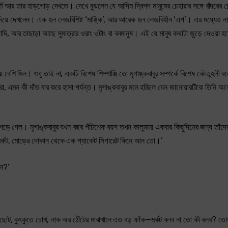
তি আর তার হাড়গোড় দেখতে। দেখে বুঝলেন যে আদিম দ্বিপদ মানুষের চেহারার সঙ্গে বাঁদরের চ
গ দিয়ে দেখলেন। এক হল লেজবিশিষ্ট ‘মাঙ্কি’, আর আরেক হল লেজবিহীন ‘এপ’। এর মধ্যেও ন
্যাদি, আর তাছাড়া আছে সুমাত্রার ওরাং ওটাং বা বনমানুষ। এই যে মানুষ কথাটা জুড়ে দেওয়া হয
ে বেশি মিল। শুধু তাই না, একটি বিশেষ শিম্পাঞ্জি তো মৃগাঙ্কবাবুর সম্পর্কে বিশেষ কৌতুহলী
গি করা, এমন কী দাঁত বার করে হাসা পর্যন্ত। মৃগাঙ্কবাবুর মনে হচ্ছিল যেন জানোয়ারটিকে তিনি অ
মনে পড়ে গেল। মৃগাঙ্কবাবুর যখন বছর পঁচিশেক বয়স তখন কালুমামা একবার কিছুদিনের জন্য তাঁদে
মর্কট, মোড়ের দোকান থেকে এক প্যাকেট সিগারেট কিনে আন তো।’
েন?’
ল ছোট, কুৎকুতে চোখ, নাক অর ঠোঁটের মাঝখানে এত বড় ফাঁক—মর্কট বলব না তো কী বলব? তো