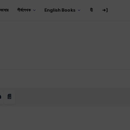
ভাষার
শীর্ষলেখক
English Books
🔖
➜]
️
📄