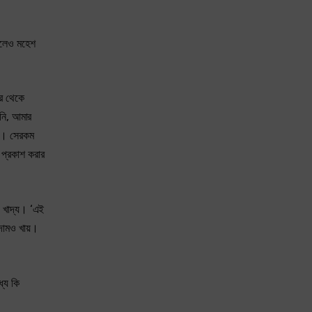
কুলেও মহেশ
নর থেকে
়নি, আমার
মিক। সেরকম
হ প্রকাশ করার
় খাদ্য। ‘এই
দামও খায়।
্যে কি