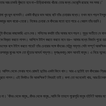
 আর চাকরি খুঁজতে হবে না—চিড়িয়াখানায় খাঁচায় তোর জন্য ভেকেন্সি রয়েছে সব সময়।’
মামা খুব ভুল বলেননি। একটা বাঁদুরে ভাব আছে বটে তাঁর চেহারার মধ্যে। তখন মনে পড়ল ইস্
কবাবুর বয়স বারো-তেরো। নিজের চেহারা যে বাঁদরের মতো হতে পারে এ খেয়াল তাঁর হয়নি।
ছুটা বাঁদরের কাছাকাছি এনে দেয়। সলিলের কথাটা তাঁর আবার মনে পড়ল। সুদূর অতীতে যে বা
া তাঁকে বিব্রত করতে লাগল। আপিসে টাইপ করতে করতে মনে হয়— আমার মধ্যে বিবর্তন পুরো হয
্কে বসে টাইপ করতে পারে? তাঁর চেহারার সঙ্গে বাঁদরের যেটুকু সাদৃশ্য সেটা সম্পূর্ণ আকস্
বাবুর মুখের সঙ্গে তো ছুঁচোর আশ্চর্য সাদৃশ্য। মৃগাঙ্কবাবু ষোল আনাই মানুষ। এ নিয়ে সন্দে
্ত। আপিস থেকে ফেরার পথে রোজই দুটোর একটা কিনে খান। আর এ দুটোই হল বাঁদরেরও প্রিয
য় ঘুরতে লাগল। এই মিলটাও কি আকস্মিক? নিশ্চয়ই তাই। কলা তো অনেকেই খায়, আর চিনেবা
 চায় না। ‘বাঁদর থেকে মানুষ…বাঁদর থেকে মানুষ…আমি কি তাহলে পুরোপুরি মানুষ হইনি? আমার মধ