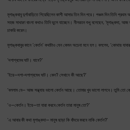
মৃগাঙ্কবাবু দুর্গাবাড়িতে গিয়েছিলেন কাশী আসার তিন দিন পরে। পঞ্চম দিন তিনি প্রথ
সহজ সাধারণ বাংলা কথাও তিনি ভুলে যাচ্ছেন। নীলরতন শুধু বলেছেন, ‘মৃগাঙ্কদা, আ
চাকরি করেন।
মৃগাঙ্কবাবুর কানে ‘কের্তন’ কথাটাও যেন কেমন অচেনা মনে হল। বললেন, ‘কোথায় যাব
‘দশাশ্বমেধ ঘাট। যাবে?’
‘ইয়ে—দশা-দশাশ্বমেধ ঘাট। কেন? সেখানে কী আছে?’
‘বললাম যে— আজ সন্ধ্যায় ভালো কেৰ্তন আছে। তোমার খুব ভালো লাগবে। তুমি তো কের
‘ও—কের্তন। ইয়ে—তা যারা করবে কের্তন তারা মানুষ তো?’
‘এ আবার কী কথা মৃগাঙ্কদা— মানুষ ছাড়া কি বাঁদরে করবে নাকি কের্তন?’