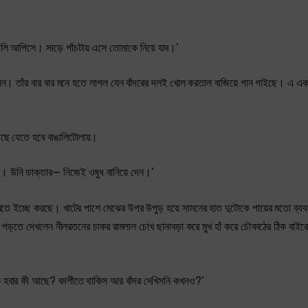
লি আপিসে। সাড়ে পাঁচটায় এসে তোমাকে নিয়ে যাব।’
ভব করলেন। তাঁর বার বার মনে হতে লাগল যেন বাঁদরের দলই খোল করতাল বাজিয়ে গান গাইছে। এ এ
াছে যেতে হবে বাঙালিটোলায়।
ছে। উনি ডাক্তার— নিজেই ওষুধ বানিয়ে দেন।’
দেখতে ইচ্ছে করছে। খাটের পাশে মেঝের উপর উপুড় হয়ে সামনের হাত দুটোকে পায়ের মতো ব্যব
 পড়তে দেখলেন নীলরতনের চাকর রামলাল চোখ ছানাবড়া করে মুখ হাঁ করে চৌকাঠের ঠিক বাইরে দা
অবাক হবার কী আছে? কাশীতে থাকিস আর বাঁদর দেখিসনি কখনও?’