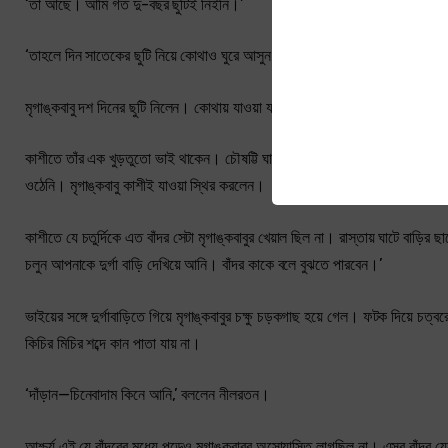
‘তা আছে। আমি গত দু-বছর ছুটিই নিইনি।’
‘তাহলে দিন সাতেকের ছুটি নিয়ে কোথাও ঘুরে আসুন। আপনার চেঞ্জের দরকার। অবিশ্যি আ
মৃগাঙ্কবাবু দশ দিনের ছুটি নিলেন। কোথায় যাওয়া যায়?
কাশীতে তাঁর এক খুড়তুতো ভাই থাকেন। চৌষট্টি ঘাটের উপরেই বাড়ি। চব্বিশ ঘণ্টা গঙ্গ
ওঠেনি। মৃগাঙ্কবাবু কাশীই যাওয়া স্থির করলেন।
কাশীতে যে চতুর্দিকে এত বাঁদর সেটা মৃগাঙ্কবাবুর খেয়াল ছিল না। রাস্তায় ঘাটে বাড়ির
চলুন আপনাকে দুর্গা বাড়ি দেখিয়ে আনি। বাঁদর কাকে বলে বুঝতে পারবেন।’
ভাইয়ের সঙ্গে দুর্গাবাড়িতে গিয়ে মৃগাঙ্কবাবুর চক্ষু চড়কগাছ হয়ে গেল। ফটক দিয়ে চ
কিচির মিচির শব্দে কান পাতা যায় না।
‘দাঁড়ান—চিনেবাদাম কিনে আনি,’ বললেন নীলরতন।
আশ্চর্য এই যে বাঁদরের মধ্যে পড়েও মৃগাঙ্কবাবুর অসোয়াস্তি লাগছিল না। এসব বাঁ