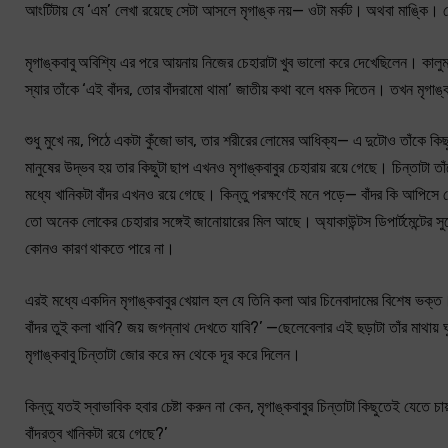
আংটিটায় যে ‘এম’ লেখা রয়েছে সেটা আসলে মৃগাঙ্ক নয়— ওটা মর্কট। অথবা মাঙ্কি। তোর
মৃগাঙ্কবাবু অবিশ্যি এর পরে আয়নায় নিজের চেহারাটা খুব ভালো করে দেখেছিলেন। কালু
স্যার তাঁকে ‘এই বাঁদর, তোর বাঁদরামো থামা’ জাতীয় কথা বলে ধমক দিতেন। তখন মৃগাঙ্
শুধু মুখে নয়, পিঠে একটা কুঁজো ভাব, তার শরীরের লোমের আধিক্য— এ দুটোও তাঁকে কি
মানুষের উদ্ভব হয় তার কিছুটা ছাপ এখনও মৃগাঙ্কবাবুর চেহারায় রয়ে গেছে। চিন্তাট
মধ্যে খানিকটা বাঁদর এখনও রয়ে গেছে। কিন্তু পরক্ষণেই মনে পড়ে— বাঁদর কি আপিসে ডেস
তো অনেক লোকের চেহারার সঙ্গেই জানোয়ারের মিল আছে। অ্যাকাউন্টস ডিপার্টমেন্টের সুরেশ
কোনও কারণ থাকতে পারে না।
এরই মধ্যে একদিন মৃগাঙ্কবাবুর খেয়াল হল যে তিনি কলা আর চিনেবাদামের বিশেষ ভক
বাঁদর তুই কলা খাবি? জয় জগন্নাথ দেখতে যাবি?’ —ছেলেবেলার এই ছড়াটা তাঁর মাথা
মৃগাঙ্কবাবু চিন্তাটা জোর করে মন থেকে দূর করে দিলেন।
কিন্তু যতই স্বাভাবিক হবার চেষ্টা করুন না কেন, মৃগাঙ্কবাবুর চিন্তাটা কিছুতেই যেতে
বাঁদরত্ব খানিকটা রয়ে গেছে?’