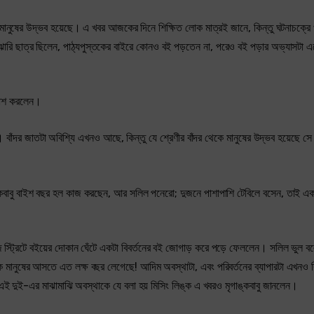
 মানুষের উদ্ভব হয়েছে। এ খবর আজকের দিনে শিক্ষিত লোক মাত্রই জানে, কিন্তু ঘটনাচক্রে 
াঝারি ছাত্র ছিলেন, পাঠ্যপুস্তকের বাইরে কোনও বই পড়তেন না, পরেও বই পড়ার অভ্যাসটা 
্রকাশ করলেন।
র। বাঁদর জাতটা অবিশ্যি এখনও আছে, কিন্তু যে শ্রেণীর বাঁদর থেকে মানুষের উদ্ভব হয়েছে সে
মৃগাঙ্কবাবু বাইশ বছর হল কাজ করছেন, আর সলিল পনেরো; দুজনে পাশাপাশি টেবিলে বসেন, তাই একট
জ স্ট্রিটে বইয়ের দোকান ঘেঁটে একটা বিবর্তনের বই জোগাড় করে পড়ে ফেললেন। সলিল ভুল ব
েকে মানুষের আসতে এত লক্ষ বছর লেগেছে! আদিম অবস্থাটা, এবং পরিবর্তনের ব্যাপারটা এখনও ক
নর, এই দুই-এর মাঝামাঝি অবস্থাকে যে বলা হয় মিসিং লিঙ্ক এ খবরও মৃগাঙ্কবাবু জানলেন।