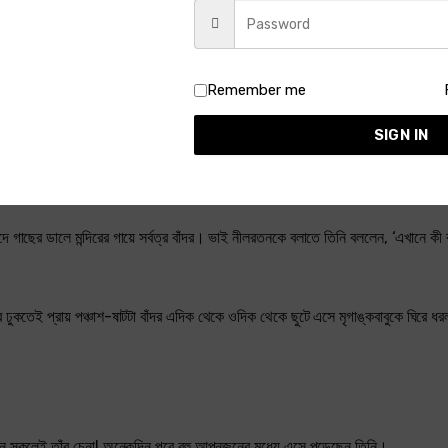
মি একটা ওষুধও লিখে দিচ্ছি, কিন্তু শুধু ওষুধে কাজ হবে না।’
Remember me
SIGN IN
ার হাওয়ায় উপকার হবার সম্ভাবনা আছে। ভাই মৃগাঙ্কবাবুকে অনেকবার যেতে লিখেছেন, কিন্তু 
 ছাদে গাছের ডালে মন্দিরের গায়ে সর্বত্র বাঁদর। ভাই নীলরতনকে বলাতে তিনি বললেন, ‘এখানে কী 
ত্বরে ঢুকতেই প্রায় পঞ্চাশ-ষাটটা বাঁদর এদিক থেকে ওদিক থেকে ছুটে এসে মৃগাঙ্কবাবুকে ঘিরে 
দর যেন সকলেই তাঁর চেনা! অনেকদিন পরে বহু আপনজনের মধ্যে এসে পড়েছেন তিনি।