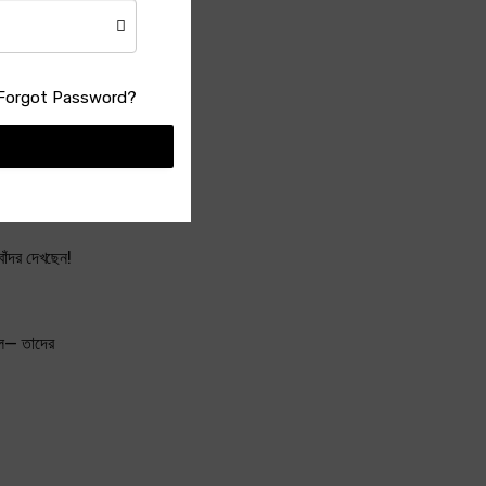
Forgot Password?
যাওয়া হয়ে
বাঁদর দেখছেন!
ধরল— তাদের