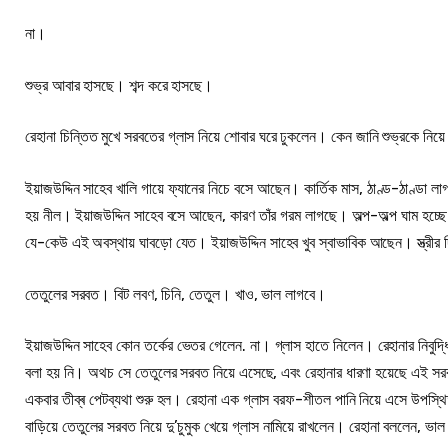
না।
শুভ্র আবার হাসছে। শব্দ করে হাসছে।
রেহানা চিন্তিত মুখে সরবতের গ্লাস নিয়ে শোবার ঘরে ঢুকলেন। কেন জানি শুভ্রকে নিয়ে
ইয়াজউদ্দিন সাহেব খালি গায়ে ফ্যানের নিচে বসে আছেন। কার্তিক মাস, ঠাণ্ড-ঠাণ্ডা 
হয় নীল। ইয়াজউদ্দিন সাহেব বসে আছেন, কারণ তাঁর গরম লাগছে। অল্প-অল্প ঘাম হচ্ছে। ব
যে-কেউ এই অবস্থায় ঘাবড়ো যেত। ইয়াজউদ্দিন সাহেব খুব স্বাভাবিক আছেন। স্ত্রীর দ
তেতুলের সরবত। বিট লবণ, চিনি, তেতুল। খাও, ভাল লাগবে।
ইয়াজউদ্দিন সাহেব কোন তর্কের ভেতর গেলেন. না। গ্লাস হাতে নিলেন। রেহানার নিবু
বলা হয় নি। অথচ সে তেতুলের সরবত নিয়ে এসেছে, এবং রেহানার ধারণা হয়েছে এই সরব
একবার তীব্ৰ পেটব্যথা শুরু হল। রেহানা এক গ্লাস বরফ-শীতল পানি নিয়ে এসে উপস্
বাড়িয়ে তেতুলের সরবত নিয়ে দু’চুমুক খেয়ে গ্লাস নামিয়ে রাখলেন। রেহানা বললেন, ভা