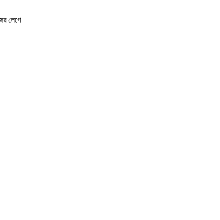
নজর লেগে