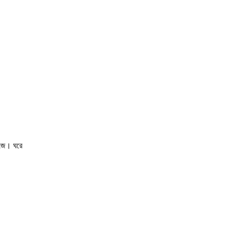
াজে। ঘরে