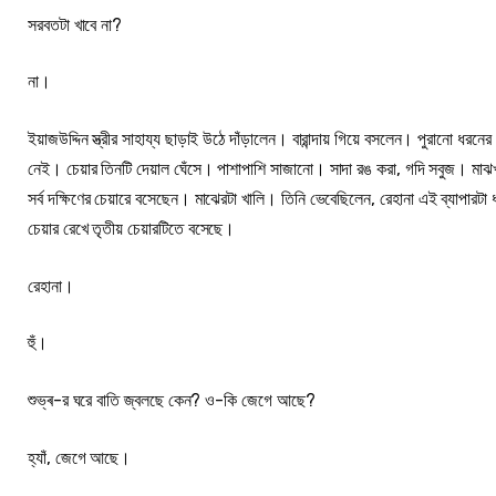
সরবতটা খাবে না?
না।
ইয়াজউদ্দিন স্ত্রীর সাহায্য ছাড়াই উঠে দাঁড়ালেন। বারান্দায় গিয়ে বসলেন। পুরানো ধরনে
নেই। চেয়ার তিনটি দেয়াল ঘেঁসে। পাশাপাশি সাজানো। সাদা রঙ করা, গদি সবুজ। মাঝ
সর্ব দক্ষিণের চেয়ারে বসেছেন। মাঝেরটা খালি। তিনি ভেবেছিলেন, রেহানা এই ব্যাপারট
চেয়ার রেখে তৃতীয় চেয়ারটিতে বসেছে।
রেহানা।
হুঁ।
শুভ্ৰ-র ঘরে বাতি জ্বলছে কেন? ও-কি জেগে আছে?
হ্যাঁ, জেগে আছে।