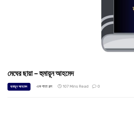
মেঘের ছায়া – হুমায়ূন আহমেদ
এক পাতা গল্প
107 Mins Read
0
হুমায়ূন আহমেদ