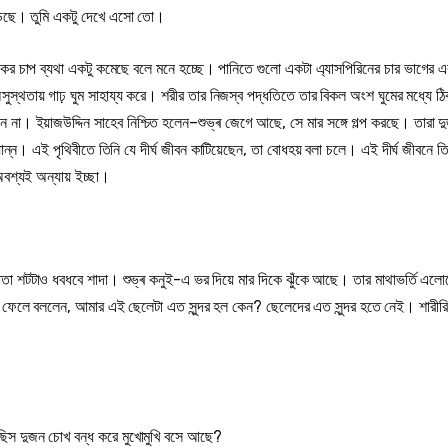
পড়েছে। তুমি একটু দেখে এসো তো।
ুকের চাপ ব্যথা একটু কমেছে বলে মনে হচ্ছে। পানিতে গুলো একটা এ্যাসপিরিনের চার ভাগের 
 অসুস্থতায় গাঢ় ঘুম সাহায্য করে। শরীর তার নিজস্ব পদ্ধতিতে তার বিকল অংশ ঘুমের মধ্যে 
ন না। ইয়াজউদ্দিন সাহেব নিশ্চিত হলেন–শুভ্ৰ জেগে আছে, সে মার সঙ্গে গল্প করছে। তারা দ
ান্ন। এই পৃথিবীতে তিনি যে দীর্ঘ জীবন কাটিয়েছেন, তা বোধহয় বলা চলে। এই দীর্ঘ জীবনে ত
অবশ্যই অন্যায় ইচ্ছা।
হাতা শটটাও ধবধবে শাদা। শুভ্ৰ কনুই-এ ভর দিয়ে মার দিকে ঝুঁকে আছে। তার মাথাভর্তি এল
 ফেলে বললেন, আমার এই ছেলেটা এত সুন্দর হল কেন? ছেলেদের এত সুন্দর হতে নেই। শারীরিক 
ছিস দুজন চোখ বন্ধ করে মুখোমুখি বসে আছে?