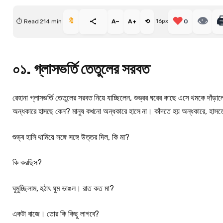
❤️
👁

🔖
⏱ Read 214 min
A−
A+
⟲
16px
0
০১. গ্লাসভর্তি তেতুলের সরবত
রেহানা গ্লাসভর্তি তেতুলের সরবত নিয়ে যাচ্ছিলেন, শুভ্রর ঘরের কাছে এসে থমকে দাঁ
অন্ধকারে হাসছে কেন? মানুষ কখনো অন্ধকারে হাসে না। কাঁদতে হয় অন্ধকারে, হাস
শুভ্ৰ হাসি থামিয়ে সঙ্গে সঙ্গে উত্তর দিল, কি মা?
কি করছিস?
ঘুমুচ্ছিলাম, হঠাৎ ঘুম ভাঙল। রাত কত মা?
একটা বাজে। তোর কি কিছু লাগবে?