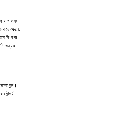
এক ভাগ এবং
ঠিক করে ফেলে,
ুজন কি কথা
িনি অন্যায়
োমেলো চুল।
সৌন্দর্য