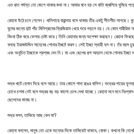
এত রাত পর্যন্ত তো জেগে থাকার কথা না। আমার মনে হয় সে বাতি জ্বালিয়ে ঘুমিয়ে 
রেহানা উঠে চলে গেলেন। খালিগায়ে বারান্দায় বসে থাকায় তীর একটু শীতশীত লাগছে। ব
ঘুমের জন্যে দুটা পাঁচ মিলিগ্রামের ফ্রিজিয়াম খেয়ে শুয়ে পড়লে হয়। যে কোন শারীরিক
কিংবা ঠিক করে ফেলার চেষ্টা করে। তিনি রেহানার জন্য অপেক্ষা করছেন। রেহানা ফিরছে
বলছে ইয়াজউদ্দিন সাহেবের শোনার ইচ্ছা! করল। সেই ইচ্ছা স্থায়ী হল না। তঁর বয়স চুয়
এবং অনুচিত ইচ্ছাকে প্রশ্ৰয় দেন নি। মা এবং ছেলের গল্প আড়াল থেকে শোনার ইচ্ছা 
শুভ্ৰ খাটে হেলান দিয়ে বসে আছে। তার কোলে শাদা রঙের বালিশ। শুভ্রের গায়ের ফুল
চোখে চশমা নেই বলে শুভ্রর বড় বড় কালো চোখ দেখা যাচ্ছে। রেহানা মনে মনে নিঃশ্বাস
ছেলেদের মানায় না।
শুভ্র বলল, তাকিয়ে আছ কেন মা?
রেহানা বললেন, মানুষ তো একে অন্যের দিকে তাকিয়েই থাকবে, বোকা। কখনো কি দেখে