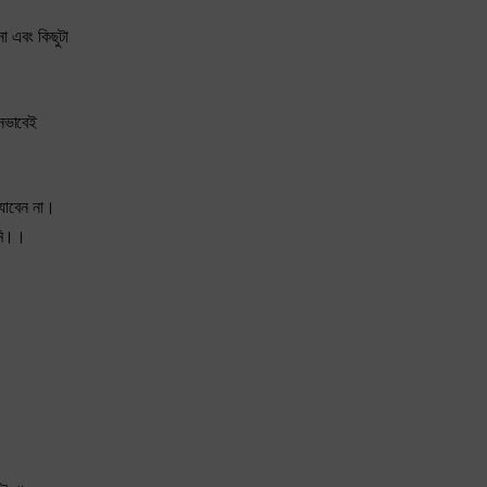
া এবং কিছুটা
তনভাবেই
 যাবেন না।
ামি।।