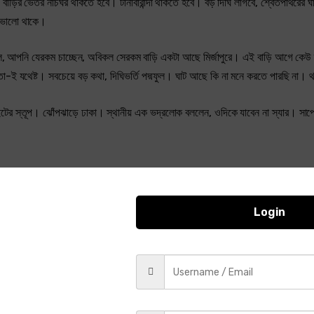
ি। বাড়ির ভেতর নাচঘর থাকতে হবে। টানাবারান্দা থাকতে হবে। বড় দিঘি লাগবে, শ্বেতপাথরের 
ও ভালো থাকে।
লল, আপনি যেরকম চাচ্ছেন, অবিকল সেরকম বাড়ি একটা আছে মির্জাপুরে। এই বাড়ি আগে কেউ 
তা-ই যথেষ্ট। সবচেয়ে বড় কথা, দিঘিভর্তি পদ্মফুল। ঘাট আছে কি না মনে করতে পারছি না।
 ইটের স্তূপ। ঝোঁপঝাড়ে ঢাকা। স্থানীয় এক ভদ্রলোক বললেন, ওদিকে যাবেন না স্যার। সা
Login
শ চলচ্চিত্রের একজনকে ক্যামেরা দিয়ে পাঠিয়ে দেই। সে ছবি তুলে নিয়ে আসে। ছবি দেখে 
হোটেল ভাড়া ৭,০০০ টাকা পানি ৩,০০০ টাকা সর্বমোট ২২,০০০ টাকা মাত্র
বিল এত কেন?