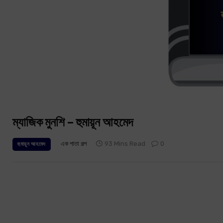
ম্যাজিক মুনশি – হুমায়ূন আহমেদ
এক পাতা গল্প
93 Mins Read
0
হুমায়ূন আহমেদ