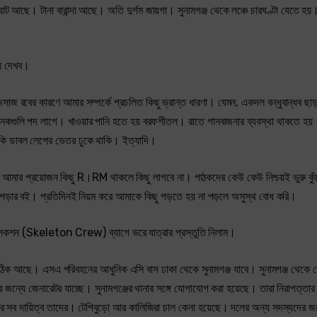
ট আছে। টানা বারান্দা আছে। অতি দুর্গম জায়গা। সুনামগঞ্জ থেকে লঞ্চে চারঘণ্টা যেতে হয়
ে দেখব।
জ রবের কারণে আমার সম্পর্কে প্রচলিত কিছু ভ্রান্ত ধারণা। যেমন, একদল বন্ধুবান্ধব ছা
নেকগুলি পদ লাগে। খাওয়ার পানি হতে হয় বরফশীতল। রাতে গানবাজনার ব্যবস্থা থাকতে হয়
কি ডাবল লেপের ভেতর ঢুকে থাকি। ইত্যাদি।
 আমার প্রয়োজন কিছু R।RM থাকলে কিছু লাগবে না। পাঠকদের কেউ কেউ নিশ্চয়ই ভুরু কু
ার বই। প্রতিদিনই নিয়ম করে আমাকে কিছু পড়তে হয় না পড়লে অসুস্থ বোধ করি।
শন (Skeleton Crew) ব্যাগে ভরে যাত্রার প্রস্তুতি নিলাম।
সব ঠিক আছে। এসএ পরিবহনের আধুনিক এসি বাস ঢাকা থেকে সুনামগঞ্জ যাবে। সুনামগঞ্জ থেকে 
 জন্যে জেনারেটর যাচ্ছে। সুনামগঞ্জের থানার সঙ্গে যোগাযোগ করা হয়েছে। তারা নিরাপত্তার
াবান্নার সব দায়িত্ব তাদের। টেপিবুড়ো আর কালিজিরা চাল কেনা হয়েছে। দলের অন্য সদস্যদের জ