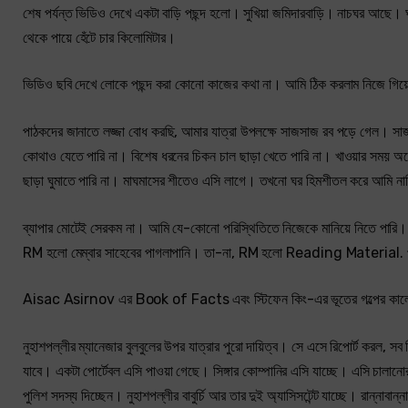
শেষ পর্যন্ত ভিডিও দেখে একটা বাড়ি পছন্দ হলো। সুখিয়া জমিদারবাড়ি। নাচঘর আছে। ঘা
থেকে পায়ে হেঁটে চার কিলোমিটার।
ভিডিও ছবি দেখে লোকে পছন্দ করা কোনো কাজের কথা না। আমি ঠিক করলাম নিজে গিয়
পাঠকদের জানাতে লজ্জা বোধ করছি, আমার যাত্রা উপলক্ষে সাজসাজ রব পড়ে গেল। সাজসা
কোথাও যেতে পারি না। বিশেষ ধরনের চিকন চাল ছাড়া খেতে পারি না। খাওয়ার সময় অ
ছাড়া ঘুমাতে পারি না। মাঘমাসের শীতেও এসি লাগে। তখনো ঘর হিমশীতল করে আমি না
ব্যাপার মোটেই সেরকম না। আমি যে-কোনো পরিস্থিতিতে নিজেকে মানিয়ে নিতে পারি।
RM হলো মেম্বার সাহেবের পাগলাপানি। তা-না, RM হলো Reading Material. পড়
Aisac Asirnov এর Book of Facts এবং স্টিফেন কিং-এর ভূতের গল্পের কালেক
নুহাশপল্লীর ম্যানেজার বুলবুলের উপর যাত্রার পুরো দায়িত্ব। সে এসে রিপোর্ট করল, 
যাবে। একটা পোর্টেবল এসি পাওয়া গেছে। সিঙ্গার কোম্পানির এসি যাচ্ছে। এসি চালানোর
পুলিশ সদস্য দিচ্ছেন। নুহাশপল্লীর বাবুর্চি আর তার দুই অ্যাসিসটেন্ট যাচ্ছে। রান্ন