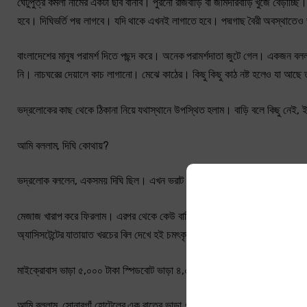
ঘেটুপুত্র কমলা নামের একটা ছবি বানাব। পুরনো রাজবাড়ি বা জমিদারবাড়ি খুঁজে বেড়াচ্ছ
হবে। দিঘিভর্তি পদ্ম লাগবে। যদি থাকে এখনই লাগাতে হবে। পদ্মগাছ বৈরী অবস্থাতে
বাংলাদেশের মানুষ পরামর্শ দিতে পছন্দ করে। অনেক পরামর্শদাতা জুটে গেল। একজন ব
নি। নাচঘরের দেয়ালে কাচ লাগানো। মেঝে কাঠের। কিছু কিছু কাঠ নষ্ট হলেও যা আছে 
ভদ্রলোকের কাছ থেকে ঠিকানা নিয়ে যথাস্থানে উপস্থিত হলাম। বাড়ি বলে কিছু নেই,
আমি বললাম, দিঘি কোথায়?
ভদ্রলোক বললেন, একসময় দিঘি ছিল। এখন ভরাট হয়ে গেছে।
মেজাজ খারাপ করে ফিরলাম। এরপর থেকে কেউ বাড়ির সন্ধান দিলে নিজে যাই না। নুহা
অ্যাসিসটেন্টের যাতায়াত খরচের বিল দেখে হই চমৎকৃত। একটি যাতায়াত বিলের নমুনা–
মাইক্রোবাস ভাড়া ৫,০০০ টাকা স্পিডবোট ভাড়া ৪,০০০ টাকা খাওয়াদাওয়া ৩,০০০ টাকা 
আমি বললাম, সোনারগাঁ হোটেলের এক রাতের ভাড়া ৭০০০ টাকার কম। তোমার হোটেল 