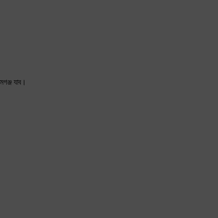
মগঞ্জ যাব।