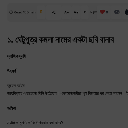
❤️
👁

🔖
⏱ Read 185 min
A−
A+
⟲
16px
0
১. ঘেটুপুত্র কমলা নামের একটা ছবি বানাব
ম্যাজিক মুনসি
উৎসর্গ
জুয়েল আইচ
জাদুবিদ্যার এভারেস্টে যিনি উঠেছেন। এভারেস্টজয়ীরা শৃঙ্গ বিজয়ের পর নেমে আসেন।
ভূমিকা
ম্যাজিক মুনশিকে কি উপন্যাস বলা যাবে?