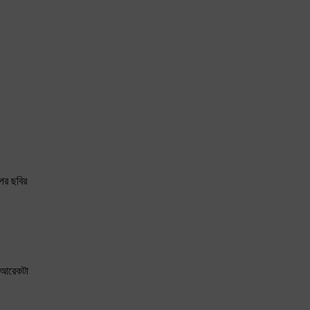
ের ছবির
া আরেকটা