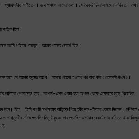
 নাম। শ্যামাসঙ্গীত গাইতেন। বছর পঞ্চাশ আগের কথা। সে রেকর্ড ছিল আমাদের বাড়িতে। এখন
ের বাতিক ছিল।
–এককালে আমি গাইতে পারতুম। আমার গানের রেকর্ড ছিল।
েও থাকেন তবে সে আমার জন্মের আগে। আমার চেতনা হওয়ার পর বাবা গলা খোলেননি কখনও।
ে তাঁর নাতিকে শোনাতেই হবে। আশ্চর্য–এমন একটা ব্যাপার মন থেকে একেবারে মুছে গিয়েছিল!
ুর মনে। ছিল। তিনি বাগচি মশাইয়ের বাড়িতে গিয়ে তাঁর নাম-ঠিকানা জেনে নিলেন। মণিলাল স
ে তারাসুন্দরীর নাটক শুনেছি; দিনু ঠাকুরের গান শুনেছি; আপনার রেকর্ড তার বাড়িতে থাকা কিছুই
 নেই।