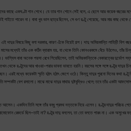
ওস্তাদের কাছে একঘণ্টা গান শেখে। যে তার গান শোনে সেই বলে, এ ছেলে আর কয়েক বছরের ম
গাইতে পারেন না। বাবা খুব ভাল ছাত্র ছিলেন, সে গুণ রণ্টু পেয়েছে, আর মার কাছ থেকে পেয
এই দাদুর বিষয়ে কিছু বলা দরকার, কারণ এঁকে নিয়েই গল্প। দাদু অমিয়কান্তি লাহিড়ী বিশ বছর
 মাসের মধ্যেই তাঁর এক কঠিন ব্যারাম হয়, যা থেকে তিনি কোনওরকমে বেঁচে উঠলেও, তাঁর চি
েন। ভাগ্যিস বাবা অনেক পয়সা রেখে গিয়েছিলেন, তাই অমিয়কান্তিকে বেকারত্বের দুর্ভোগ সহ
তখন থেকে রণ্টুদের আর খাওয়া-পরার ভাবনা ভাবতে হয়নি। বয়সের সঙ্গে সঙ্গে রণ্টুর দাদুর চিন
। এরই মধ্যে কয়েকটা স্মৃতি হঠাৎ হঠাৎ জেগে ওঠে। কিন্তু দাদুর পুরনো দিনের কথা রণ্টু ব
 সম্পর্কটা বেশ রসালো। মাঝে মাঝে দাদুর মাথায় দুষ্টবুদ্ধিও খেলে; তবে তাঁর একটা আফসোস
ব করতে আসেন। একদিন তিনি সঙ্গে তাঁর বন্ধু প্রমথ দত্তকে নিয়ে এলেন। রণ্টুর দাদুর পরিচয় পেয
্রামোফোন রেকর্ডে ছিল–তাই না? রণ্টুর দাদু বললেন, তা তো বলতে পারব না। এক অসুখের 