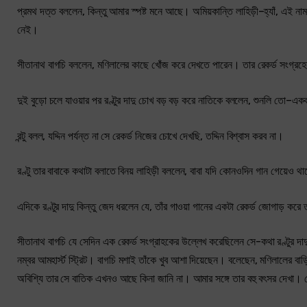
প্রমথ দত্ত বললেন, কিন্তু আমার স্পষ্ট মনে আছে। অমিয়কান্তি লাহিড়ী–হ্যাঁ, এই
নেই।
সীতানাথ বাগচি বললেন, মণিলালের কাছে খোঁজ করে দেখতে পারেন। তার রেকর্ড সংগ্রহ
দুই বুড়ো চলে যাওয়ার পর রণ্টুর দাদু চোখ বড় বড় করে নাতিকে বললেন, শুনলি তো
রন্টু বলল, যদ্দিন পর্যন্ত না সে রেকর্ড নিজের চোখে দেখছি, তদ্দিন বিশ্বাস করব না।
রণ্টু তার বাবাকে কথাটা বলাতে বিনয় লাহিড়ী বললেন, বাবা যদি কোনওদিন গান গেয়
এদিকে রণ্টুর দাদু কিন্তু জেদ ধরলেন যে, তাঁর গাওয়া গানের একটা রেকর্ড জোগাড় কর
সীতানাথ বাগচি যে সেদিন এক রেকর্ড সংগ্রাহকের উল্লেখ করেছিলেন সে-কথা রণ্টুর দাদ
নম্বর আমহার্স্ট স্ট্রিট। বাগচি মশাই তাঁকে খুব আশা দিয়েছেন। বলেছেন, মণিলালের বাড়িত
অবিশ্যি তার সে বাতিক এখনও আছে কিনা জানি না। আমার সঙ্গে তার বহু বৎসর দেখা।