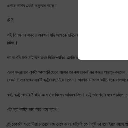
এবারে আমার একটা অনুরোধ আছে।
কী?
এই তিনখানার অন্তত একখানা যদি আমাকে দুদিনের জন্য ধার দেন তা হলে অত্যন্ত কৃ
দিচ্ছি।
তা আপনি যখন চাইছেন তখন দিচ্ছি–যদিও এমনিতে আমি রেকর্ড ধার দিই না।
এবার ভদ্রলোক একটা আলমারি থেকে বাক্সের পর বাক্স রেকর্ড বার করতে আরম্ভ করলেন। প্র
রেকর্ড। তার মধ্যে একটি রণ্টুর দাদু নিয়ে নিলেন। তারপর বিশ্বনাথ ভট্টাচার্যকে ভালভাব
কই, রণ্টু কোথায়? বাড়ি এসে হাঁক দিলেন অমিয়কান্তি। রণ্টু তার পড়ার ঘরে পড়ছিল, 
এটা দ্যাখনামটা ভাল করে পড়ে দ্যাখ।
রন্টু রেকর্ডটা হাতে নিয়ে লেবেলে নাম দেখে বলল, সত্যিই তো! তুমি তা হলে ইয়াং বয়সে