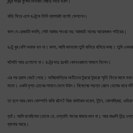
রন্টুর দাদুর বুকের ভিতরটা মোচড় দিয়ে উঠল।
বাড়ি ফিরে এসে রণ্টুকে তিনি ব্যাপারটা বলেই ফেললেন।
কাল যে রেকর্ডটা শুনলি, সেটা আমার গাওয়া নয়; আমারই নামের আরেকজন গাইয়ের।
রণ্টু খুব বেশি অবাক হল না। বলল, আমি জানতাম তুমি বানিয়ে বানিয়ে বলছ। তুমি এ
ঘটনাটা আর এগোলো না। রণ্টুর দাদু দুঃখটা কোনওরকমে সামলে নিলেন।
এর পর দুমাস কেটে গেছে। অমিয়কান্তির অতীতের টুকরো টুকরো স্মৃতি ফিরে আসে যখন
মতো। একটা দৃশ্য চোখের সামনে ভেসে উঠল। বিকেলের পড়ন্ত রোদে হেদোর ধারে দাঁড়ি
তা হলে আর কোন কোম্পানি বাকি রইল? হিজ মাস্টারস ভয়েস, টুইন, কোলাম্বিয়া, ওডি
হ্যাঁ। আমি বলেছিলাম তোকে যে, ওস্তাদি গানের বাজার ভাল না। আর বাঙালি হিন্দু ওস
ব্যাপার আছে।