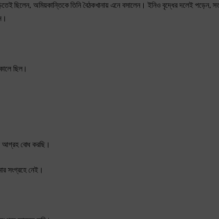
 বাড়িতেই ছিলেন, অমিয়কান্তিকে তিনি বৈঠকখানায় এনে বসালেন। ইনিও বৃদ্ধের দলেই পড়েন, স
েন।
ককালে ছিল।
শেষ আগ্রহ বোধ করছি।
মার সংগ্রহে নেই।