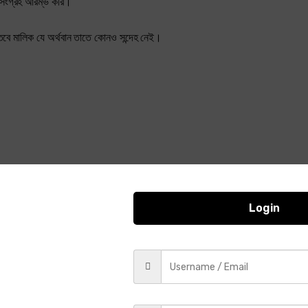
্ড সংগ্রহ আরম্ভ করি।
াড়ি, তবে মালিক যে অর্থবান তাতে কোনও সন্দেহ নেই।
Login