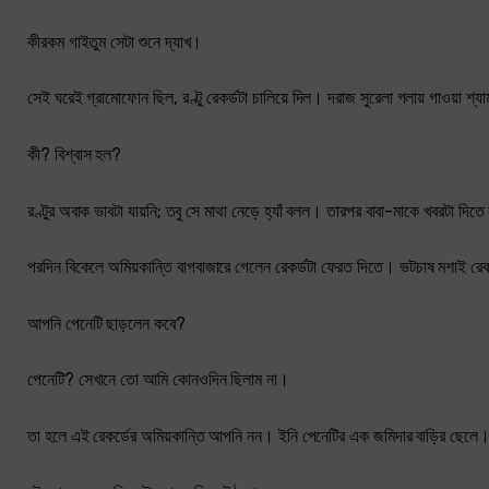
কীরকম গাইতুম সেটা শুনে দ্যাখ।
সেই ঘরেই গ্রামোফোন ছিল, রণ্টু রেকর্ডটা চালিয়ে দিল। দরাজ সুরেলা গলায় গাওয়া শ্
কী? বিশ্বাস হল?
রণ্টুর অবাক ভাবটা যায়নি; তবু সে মাথা নেড়ে হ্যাঁ বলল। তারপর বাবা-মাকে খবরটা দিত
পরদিন বিকেলে অমিয়কান্তি বাগবাজারে গেলেন রেকর্ডটা ফেরত দিতে। ভটচাষ মশাই রেকর
আপনি পেনেটি ছাড়লেন কবে?
পেনেটি? সেখানে তো আমি কোনওদিন ছিলাম না।
তা হলে এই রেকর্ডের অমিয়কান্তি আপনি নন। ইনি পেনেটির এক জমিদার বাড়ির ছেলে। শ