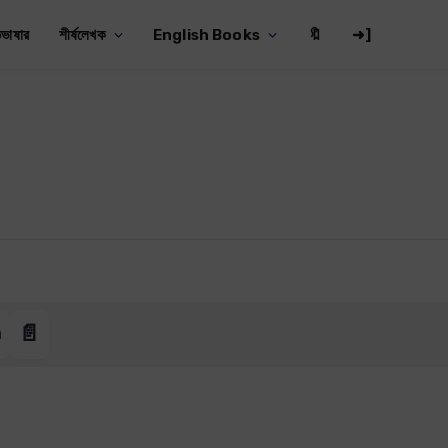
ভাষার
শীর্ষলেখক
English Books
🔖
➜]
️
📄