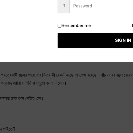
Remember me
তজ্ঞ বোধ করব। আমি রেকর্ডের যতটা যত্ন করা দরকার ততটা করব, এবং অক্ষত অবস্থায় ফের
SIGN IN
ত্যেকটি বাক্সের গায়ে তার ভিতর কী রেকর্ড আছে তা লেখা রয়েছে। পাঁচ নম্বর বাক্সে বেরো
ে ধন্যবাদ জানিয়ে তিনি বাড়িমুখো রওনা দিলেন।
সে দাদুর ডাক শুনে বেরিয়ে এল।
 গান গাইতে?