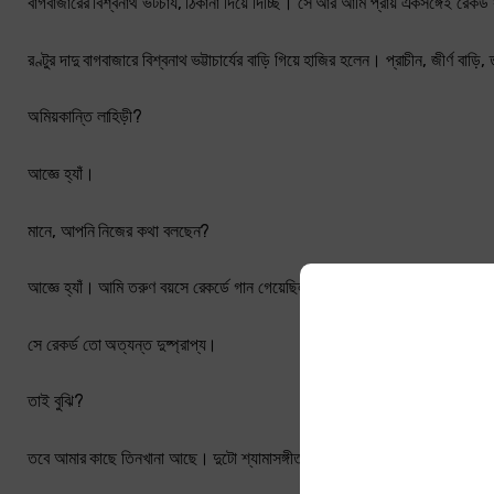
বাগবাজারের বিশ্বনাথ ভটচায, ঠিকানা দিয়ে দিচ্ছি। সে আর আমি প্রায় একসঙ্গেই রেকর
রণ্টুর দাদু বাগবাজারে বিশ্বনাথ ভট্টাচার্যের বাড়ি গিয়ে হাজির হলেন। প্রাচীন, জীর্ণ ব
অমিয়কান্তি লাহিড়ী?
আজ্ঞে হ্যাঁ।
মানে, আপনি নিজের কথা বলছেন?
আজ্ঞে হ্যাঁ। আমি তরুণ বয়সে রেকর্ডে গান গেয়েছিলাম। সে রেকর্ড আমার কাছে নেই।
সে রেকর্ড তো অত্যন্ত দুষ্প্রাপ্য।
তাই বুঝি?
তবে আমার কাছে তিনখানা আছে। দুটো শ্যামাসঙ্গীত আর একটা কীর্তন।