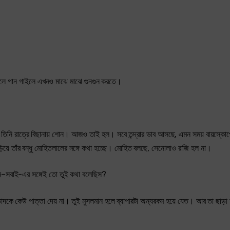
ককালে গান গাইলে এখনও মাঝে মাঝে গুনগুন করতে।
 তিনি রাত্রে বিছানায় শোন। আজও তাই হল। সবে তন্দ্রার ভাব আসছে, এমন সময় বায়স্কোপ
য়ে তাঁর বন্ধু মোহিতলালের সঙ্গে কথা হচ্ছে। মোহিত বলছে, সেনোলাও রাজি হল না।
য়ন–সবাই-এর সঙ্গেই তো তুই কথা বলেছিস?
্তাদকে কেউ পাত্তা দেয় না। তুই মুসলমান হলে ব্যাপারটা অন্যরকম হয়ে যেত। আর তা ছাড়