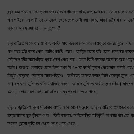
রন্টুর বয়স পনেরো, কিন্তু এর মধ্যেই তার গানের গলা হয়েছে চমৎকার। সে সকালে 
গান গাইবে। এ গুণটা যে সে কোথা থেকে পেল সেটা বলা শক্ত, কারণ রণ্টুর বাবা-মা কেউই 
স্বভাব আর ফরসা রঙ। কিন্তু গান?
রন্টুর বাড়িতে থাকে তার মা বাবা, একটা সাত বছরের বোন আর বাহাত্তর বছরের বুড়ো দাদু। 
পাশ করে তাঁর বাবার পেশা হোমিওপ্যাথি ধরেন। ছাব্বিশ বছরে তাঁর ছেলে জম্মনোর কয়েক
সেইসঙ্গে তাঁর স্মরণশক্তি প্রায় লোপ পেয়ে যায়। ফলে তিনি কাজের অযোগ্য হয়ে পড়
হয়নি। তারপর একমাত্র ছেলে বিনয় যখন বি.এ.-তে ফার্স্ট ক্লাস পেয়ে ভাল চাকরি পায়, 
কিছুটা বেড়েছে, সেইসঙ্গে স্মরণশক্তিও। অতীতের অনেক কথাই তিনি বেমালুম ভুলে গেছেন
না। সে বলে, তুমি সব বানিয়ে বানিয়ে বলছ। আসলে তুমি সব কথাই ভুলে গেছ। দাদু-নাতি
এমন। কোনও গুণ নেই যেটা নাতির মধ্যে প্রকাশ পেতে পারে।
রন্টুদের প্রতিবেশী বৃদ্ধ সীতানাথ বাগচি মাঝে মাঝে সন্ধ্যায় রণ্টুদের বাড়িতে গল্পগুজ
ভদ্রলোকের ভুরু কুঁচকে গেল। তিনি বললেন, অমিয়কান্তি লাহিড়ী? আপনার গান তো গ
অনেক পুরনো স্মৃতি মন থেকে লোপ পেয়ে গেছে।