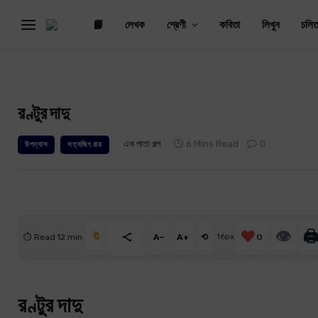
📙
লেখক
শ্রেণী
কবিতা
লিখুন
চলিত
রণ্টুর দাদু
এক পাতা গল্প
6 Mins Read
0
উপন্যাস
সত্যজিৎ রায়
❤️
👁
🖨
🔖
⏱ Read 12 min
A−
A+
⟲
16px
0
রণ্টুর দাদু