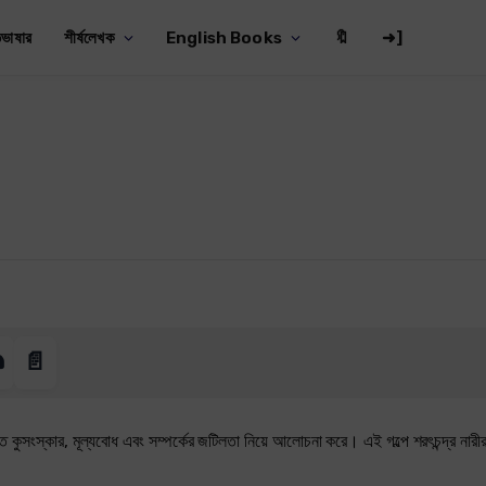
ভাষার
শীর্ষলেখক
English Books
🔖
➜]
️
📄
র্কিত কুসংস্কার, মূল্যবোধ এবং সম্পর্কের জটিলতা নিয়ে আলোচনা করে। এই গল্পে শরৎচন্দ্র নারীর 