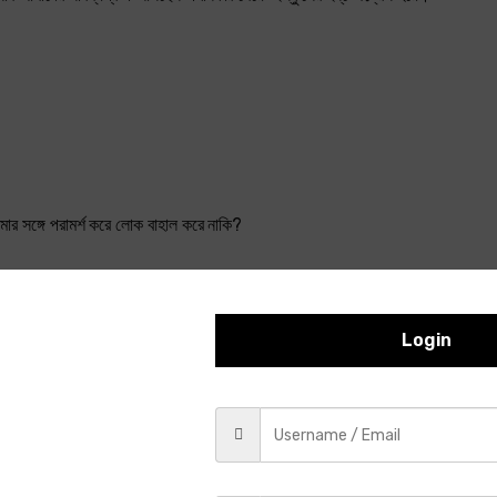
আমার সঙ্গে পরামর্শ করে লোক বাহাল করে নাকি?
ির তাগাদায় যদি কারও উপকার হয়ে থাকে সে ত আহ্লাদের কথা। এই বলিয়া যেমন আসিয়াছিল, ত
Login
্মঘাতী না হলে আর—, বলিতে বলিতে দ্রুতবেগে বাহির হইয়া গেল। যাবার পথে স্ত্রীর মধুর 