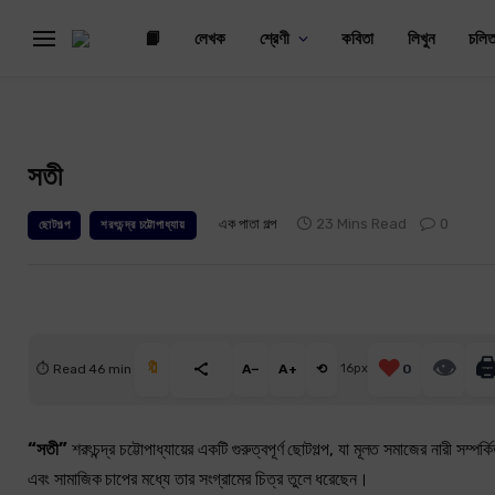
📙
লেখক
শ্রেণী
কবিতা
লিখুন
চলিত
সতী
এক পাতা গল্প
23 Mins Read
0
ছোটগল্প
শরৎচন্দ্র চট্টোপাধ্যায়
❤️
👁
🖨
🔖
⏱ Read 46 min
A−
A+
⟲
16px
0
“সতী”
শরৎচন্দ্র চট্টোপাধ্যায়ের একটি গুরুত্বপূর্ণ ছোটগল্প, যা মূলত সমাজের নারী সম্প
এবং সামাজিক চাপের মধ্যে তার সংগ্রামের চিত্র তুলে ধরেছেন।