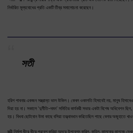
নির্ধারিত মূল্যবোধের প্রতি একটি তীব্র সমালোচনা করেছেন।
সতী
হরিশ পাবনার একজন সম্ভ্রান্ত ভাল উকিল। কেবল ওকালতি হিসাবেই নয়, মানুষ হিসাবেও 
দিয়া হয় না। সকালে ‘দুর্নীতি-দমন’ সমিতির কার্যকরী সভার একটা বিশেষ অধিবেশন ছিল
হয়। বিধবা ছোটবোন উমা কাছে বসিয়া তত্ত্বাবধান করিতেছিল পাছে বেলার অজুহাতে খাওয়
স্ত্রী নির্মলা ধীরে ধীরে প্রবেশ করিয়া অদূরে উপবেশন করিল, কহিল, কালকের কাগজে দে