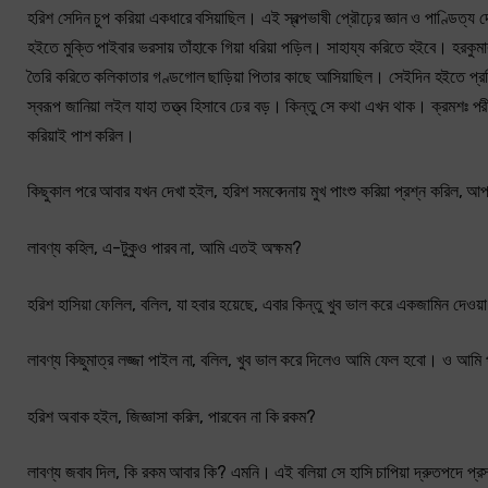
হরিশ সেদিন চুপ করিয়া একধারে বসিয়াছিল। এই স্বল্পভাষী প্রৌঢ়ের জ্ঞান ও পাণ্ডিত্য 
হইতে মুক্তি পাইবার ভরসায় তাঁহাকে গিয়া ধরিয়া পড়িল। সাহায্য করিতে হইবে। হরকু
তৈরি করিতে কলিকাতার গণ্ডগোল ছাড়িয়া পিতার কাছে আসিয়াছিল। সেইদিন হইতে প্রতি
স্বরূপ জানিয়া লইল যাহা তত্ত্ব হিসাবে ঢের বড়। কিন্তু সে কথা এখন থাক। ক্রমশঃ পর
করিয়াই পাশ করিল।
কিছুকাল পরে আবার যখন দেখা হইল, হরিশ সমবেদনায় মুখ পাংশু করিয়া প্রশ্ন করিল, 
লাবণ্য কহিল, এ-টুকুও পারব না, আমি এতই অক্ষম?
হরিশ হাসিয়া ফেলিল, বলিল, যা হবার হয়েছে, এবার কিন্তু খুব ভাল করে একজামিন দেওয়
লাবণ্য কিছুমাত্র লজ্জা পাইল না, বলিল, খুব ভাল করে দিলেও আমি ফেল হবো। ও আমি 
হরিশ অবাক হইল, জিজ্ঞাসা করিল, পারবেন না কি রকম?
লাবণ্য জবাব দিল, কি রকম আবার কি? এমনি। এই বলিয়া সে হাসি চাপিয়া দ্রুতপদে প্র