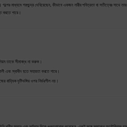
দ। গল্পের মাধ্যমে শরৎচন্দ্র দেখিয়েছেন, কীভাবে একজন নারীর পবিত্রতা বা সতীত্বের সাথে তার
ানিত করতে পারে।
 নিয়ম তাকে সীমাবদ্ধ না করুক।
িশালী এবং স্বাধীন হতে সহায়তা করতে পারে।
র বাহ্যিক দৃষ্টিভঙ্গির ওপর নির্ভরশীল নয়।
 তিনি নারীর সম্মান এবং মর্যাদার দিকে গুরুত্বারোপ করেছেন, একই সঙ্গে সমাজের অযৌক্তিক চ