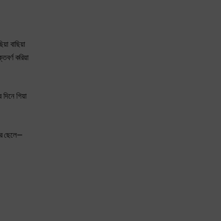
িয়া বাছিয়া
তবর্ণ করিয়া
র দিনে গিয়া
কার ছেলে—