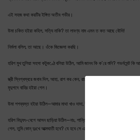
এই সহজ কথা কয়টির ইঙ্গিত অতীব গভীর।
উমা চকিত হইয়া কহিল, সত্যি নাকি? তা লাবণ্য নাম এমন ত কত আছে বৌদি!
নির্মলা বলিল, তা আছে। ওঁকে জিজ্ঞেসা করছি।
হরিশ মুখ তুলিয়া সহসা কটুকণ্ঠে বলিয়া উঠিল, আমি জানব কি ক’রে শুনি? গভর্নমেন্ট কি 
স্ত্রী স্নিগ্ধস্বরে জবাব দিল, আহা, রাগ কর কেন, রাগের কথা ত বলিনি। তোমার তদব
মৃদুপদে বাহির হইয়া গেল।
উমা শশব্যস্ত হইয়া উঠিল—আমার মাথা খাও দাদা, উঠো না—উঠো না—
হরিশ বিদ্যুৎ-বেগে আসন ছাড়িয়া উঠিল—নাঃ, শান্তিতে একমুঠো খাবারও জো নেই। উঃ! আত
গেল, তুমি কোন্‌ দুঃখে আত্মঘাতী হবে? যে হবে সে একদিন জগৎ দেখবে।