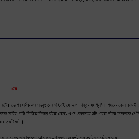
এক
বটে। দেশের সর্বপ্রকার সদনুষ্ঠানের সহিতই সে অল্প-বিস্তর সংশ্লিষ্ট। শহরের কোন কাজই 
, কাজ সারিয়া বাড়ি ফিরিতে বিলম্ব হইয়া গেছে, এখন কোনমতে দুটি খাইয়া লইয়া আদালতে পৌঁ
ার ত্রুটি ঘটে।
খলাম আমাদের লাবণ্যপ্রভা আসছেন এখানকার মেয়ে-ইস্কুলের ইন্‌স্পেক্ট্রেস হয়ে।