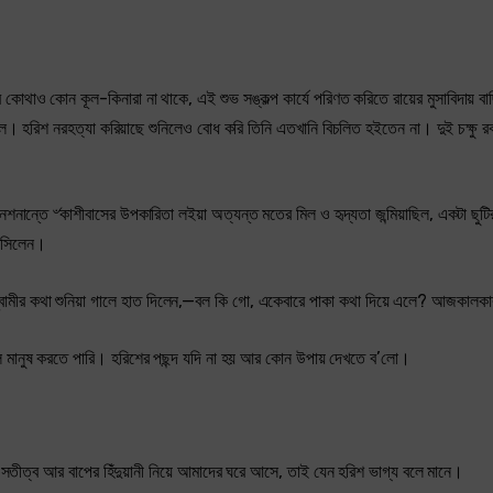
 কোথাও কোন কূল-কিনারা না থাকে, এই শুভ সঙ্কল্প কার্যে পরিণত করিতে রায়ের মুসাবিদায় বাছ
গেল। হরিশ নরহত্যা করিয়াছে শুনিলেও বোধ করি তিনি এতখানি বিচলিত হইতেন না। দুই চক্ষু রক্
পেনশনান্তে ৺কাশীবাসের উপকারিতা লইয়া অত্যন্ত মতের মিল ও হৃদ্যতা জন্মিয়াছিল, একটা ছুটি
 আসিলেন।
 স্বামীর কথা শুনিয়া গালে হাত দিলেন,—বল কি গো, একেবারে পাকা কথা দিয়ে এলে? আজকাল
 মানুষ করতে পারি। হরিশের পছন্দ যদি না হয় আর কোন উপায় দেখতে ব’লো।
ের সতীত্ব আর বাপের হিঁদুয়ানী নিয়ে আমাদের ঘরে আসে, তাই যেন হরিশ ভাগ্য বলে মানে।