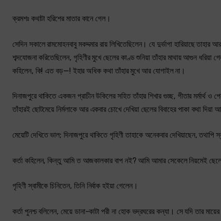
ক্রমশঃ কথাটা হরিশের মাতার কানে গেল।
সেদিন সকালে রামমোহনবাবু মকদ্দমার রায় লিখিতেছিলেন। যে দুর্ভাগা হারিয়াছে তাহার আর
শব্দযোজনা করিতেছিলেন, গৃহিণীর মুখে ছেলের কাণ্ড শুনিয়া তাঁহার মাথায় আগুন ধরিয়া 
কহিলেন, কি! এত বড়—! ইহার অধিক কথা তাঁহার মুখে আর যোগাইল না।
দিনাজপুরে থাকিতে একজন প্রাচীন উকিলের সহিত তাঁহার শিখার গুচ্ছ, গীতার মর্মার্থ ও 
তাঁহারই ছোটমেয়ে নির্মলাকে আর একবার চোখে দেখিয়া ছেলের বিবাহের পাকা কথা দিয়া
মেয়েটি দেখিতে ভাল; দিনাজপুরে থাকিতে গৃহিণী তাহাকে অনেকবার দেখিয়াছেন, তথাপি
কর্তা কহিলেন, কিন্তু আমি ত আজকালকার বাপ নই? আমি আমার সেকেলে নিয়মেই ছেলে
গৃহিণী স্বামীকে চিনিতেন, তিনি নির্বাক হইয়া গেলেন।
কর্তা পুনশ্চ বলিলেন, মেয়ে ডানা-কাটা পরী না হোক ভদ্রঘরের কন্যা। সে যদি তার মায়