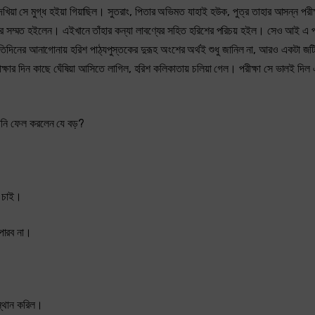
দেখিয়া সে মুগ্ধ হইয়া গিয়াছিল। সুতরাং, পিতার অভিমত যাহাই হউক, পুত্র তাহার আসন্ন পরীক্
মার সম্মত হইলেন। এইখানে তাঁহার কন্যা লাবণ্যের সহিত হরিশের পরিচয় হইল। সেও আই এ পর
দিনের আনাগোনায় হরিশ পাঠ্যপুস্তকের দুরূহ অংশের অর্থই শুধু জানিল না, আরও একটা জটি
ীক্ষার দিন কাছে ঘেঁষিয়া আসিতে লাগিল, হরিশ কলিকাতায় চলিয়া গেল। পরীক্ষা সে ভালই দিল
আপনি ফেল করলেন যে বড়?
া চাই।
পারব না।
স্থান করিল।