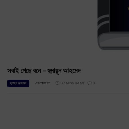
সবাই গেছে বনে – হুমায়ূন আহমেদ
এক পাতা গল্প
87 Mins Read
0
হুমায়ূন আহমেদ