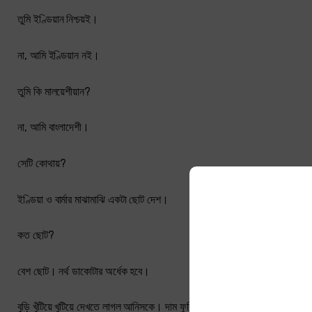
তুমি ইণ্ডিয়ান নিশ্চয়ই।
না, আমি ইণ্ডিয়ান নই।
তুমি কি মালয়েশীয়ান?
না, আমি বাংলাদেশী।
সেটি কোথায়?
ইণ্ডিয়া ও বার্মার মাঝামাঝি একটা ছোট দেশ।
কত ছোট?
বেশ ছোট। নর্থ ডাকোটার অর্ধেক হবে।
বুড়ি খুঁটিয়ে খুটিয়ে দেখতে লাগল আনিসকে। দাম ফুরিয়ে গেছে নিশ্চয়ই। বিশ্রাম নিয়ে আ