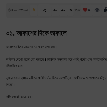
❤️
👁

🔖
⏱ Read 173 min
A−
A+
⟲
16px
0
০১. আকাশের দিকে তাকালে
আকাশের দিকে তাকালে মন খারাপ হয়ে যায়।
অবিকল দেশের মতো মেঘ করেছে। চারদিক অন্ধকার করে একটু পরেই যেন কালবৈশাখীর ত
নষ্টালজিক মেঘ।
এ্যাণ্ডারসন ব্যস্ত ভঙ্গিতে পার্কিং লটের দিকে এগোচ্ছিল। আনিসকে দেখে থমকে দাঁড়াল,
দিচ্ছে।
কফি খেয়েই রওনা হব।