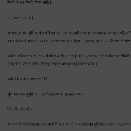
লিফট চাও? লিফট দিতে পারি।
না, লিফট চাই না।
এ অঞ্চলে ঝড় বৃষ্টি বড়ো একটা হয় না। সে জন্যেই সম্ভবত লোকজনদের ভয় একটু বে
রকম থাকে না কখনো! মেয়েরা সেজোগুজে বসে থাকে। ছেলেরা আসে ডেটের কথা পাকা
আনিস কফির পেয়ালা নিয়ে বা দিকে এগিয়ে গেল। কফি হাউসের শেষ মাথায় চার-পাঁচটি
পুরো কফি হাউস ফাঁকা, কিন্তু সেখানে এক জন বুড়ি বসে আছে।
আমি কি এখানে বসতে পারি?
বুড়ি সম্ভবত ঘুমুচ্ছিল। আনিসের কথায় নড়েচড়ে বসল।
নিশ্চয়ই, নিশ্চয়ই।
বসার পরই আনিসের মনে হল কাজটি ভাল হয় নি। আমেরিকান বুড়িগুলো কথা না বলে থাকতে