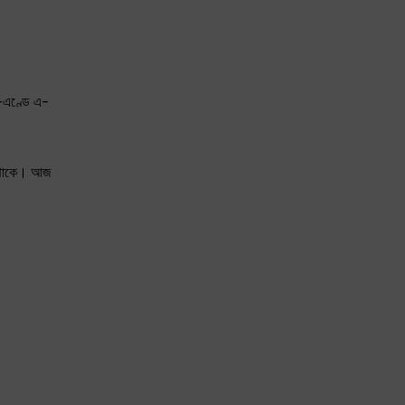
ক-এণ্ডে এ-
া থাকে। আজ