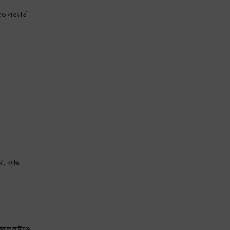
্ড এওয়ার্ড
, ব্যাঙ
াল লাউঞ্জে