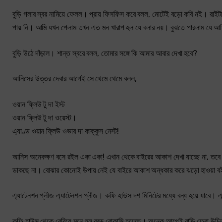
বুড়ি গলার স্বর নামিয়ে ফেলল। প্রায় ফিসফিস করে বলল, মোটেই বড়ো কবি নই। রাইটার্স গ
পায় নি। আমি যখন পেলাম তখন এত মন খারাপ হল যে বলার নয়। বুঝতে পারলাম যে আমি
বুড়ি উঠে দাঁড়াল। শান্ত স্বরে বলল, তোমার সঙ্গে কি আমার আবার দেখা হবে?
আনিসের উত্তর দেবার আগেই সে থেমে থেমে বলল,
ওয়ান ফ্লিউ টু দা ইস্ট
ওয়ান ফ্লিউ টু দা ওয়েস্ট।
এ্যাণ্ড ওয়ান ফ্লিউ ওভার দা কাক্কুস নেস্ট!
আনিস অনেকক্ষণ বসে রইল একা একা! এখান থেকে বাইরের আকাশ দেখা যাচ্ছে না, তবে ব
ডাকছে না। বোঝার কোনোই উপায় নেই যে বাইরে আকাশ অন্ধকার করে ঝড়ো হাওয়া 
এ্যাটেনশন প্লীজ এ্যাটেনশন প্লীজ। কফি হাউস দশ মিনিটের মধ্যে বন্ধ হয়ে যাবে। 
কফি হাউস থেকে বেরিয়ে মনে হল বড্ড বোকামি হয়েছে। অনেক আগেই বাড়ি ফেরা উচিত