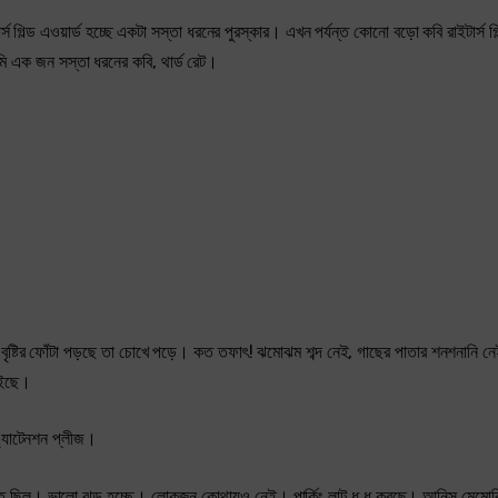
িল্ড এওয়ার্ড হচ্ছে একটা সস্তা ধরনের পুরস্কার। এখন পর্যন্ত কোনো বড়ো কবি রাইটার্স গিল
 এক জন সস্তা ধরনের কবি, থার্ড রেট।
ৃষ্টির ফোঁটা পড়ছে তা চোখে পড়ে। কত তফাৎ! ঝমোঝম শব্দ নেই, গাছের পাতার শনশনানি নেই
বইছে।
এ্যাটেনশন প্লীজ।
 ছিল। ভালো ঝড় হচ্ছে। লোকজন কোথায়ও নেই। পার্কিং লাট ধু ধু করছে। আনিস মেমোরিয়