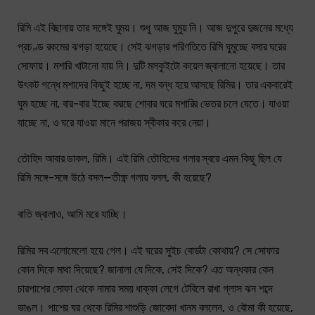
রিমি এই বিছানায় তার সঙ্গেই ঘুময়। শুধু আজ ঘুমুয় নি। আজ দুপুরে দুজনের মধ্যে
প্রচণ্ড রকমের ঝগড়া হয়েছে। সেই ঝগড়ার পরিণতিতে রিমি ঘুমুচ্ছে বসার ঘরের
সোফায়। মশারি খাটানো যায় নি। দুটি মসকুইটো কয়েল জ্বালানো হয়েছে। তার
উৎকট গন্ধে মশাদের কিছুই হচ্ছে না, দম বন্ধ হয়ে আসছে রিমির। তার একবারেই
ঘুম হচ্ছে না, বার-বার ইচ্ছে করছে শোবার ঘরে মশারির ভেতর চলে যেতে। যাওয়া
যাচ্ছে না, ও ঘরে যাওয়া মানে পরাজয় স্বীকার করে নেয়া।
তৌহিদ আবার ডাকল, রিমি। এই রিমি তৌহিদের গলার স্বরে এমন কিছু ছিল যে
রিমি সঙ্গে-সঙ্গে উঠে বসল—তীক্ষ্ণ গলায় বলল, কী হয়েছে?
বাতি জ্বালাও, আমি মরে যাচ্ছি।
রিমির সব এলোমেলো হয়ে গেল। এই ঘরের সুইচ বোর্ডটা কোথায়? সে সোফার
কোন দিকে মাথা দিয়েছে? জানালা যে দিকে, সেই দিকে? এত অন্ধকার কেন
চারপাশের সোফা থেকে নামার সময় ধাক্কা লেগে টেবিলে রাখা গ্লাস ঝন শব্দে
ভাঙল। পাশের ঘর থেকে রিমির শাশুড়ি জোবেদা খানম বললেন, ও বৌমা কী হয়েছে,