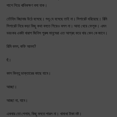
পাশে গিয়ে খানিকক্ষণ বসা যাক।
তৌহিদ বিছানায় উঠে বসেছে। শুধু যে বসেছে তাই না। সিগারেট ধরিয়েছে। রিমি
সিগারেট নিয়ে কড়া কিছু কথা বলতে গিয়েও বলল না। আহা খেয়ে ফেলুক। এমন
ভয়ংকর একটা খারাপ জিনিস পুরুষ মানুষেরা এত আগ্রহ করে খায় কেন কে জানে।
রিমি বলল, কফি আনব?
হুঁ।
কাল কিন্তু ডাক্তারের কাছে যাবে।
আচ্ছা।
আচ্ছা না, যাবে।
একবার তো গেলাম, কিছু বলতে পারল না। খামাখা টাকা নষ্ট।