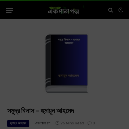
সমুদ্র বিলাস – হুমায়ূন আহমেদ
এক পাতা গল্প
96 Mins Read
0
হুমায়ূন আহমেদ