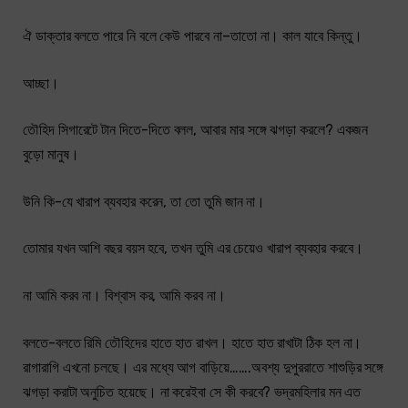
ঐ ডাক্তার বলতে পারে নি বলে কেউ পারবে না–তাতো না। কাল যাবে কিন্তু।
আচ্ছা।
তৌহিদ সিগারেটে টান দিতে-দিতে বলল, আবার মার সঙ্গে ঝগড়া করলে? একজন
বুড়ো মানুষ।
উনি কি-যে খারাপ ব্যবহার করেন, তা তো তুমি জান না।
তোমার যখন আশি বছর বয়স হবে, তখন তুমি এর চেয়েও খারাপ ব্যবহার করবে।
না আমি করব না। বিশ্বাস কর, আমি করব না।
বলতে-বলতে রিমি তৌহিদের হাতে হাত রাখল। হাতে হাত রাখাটা ঠিক হল না।
রাগারাগি এখনো চলছে। এর মধ্যে আগ বাড়িয়ে…….অবশ্য দুপুররাতে শাশুড়ির সঙ্গে
ঝগড়া করাটা অনুচিত হয়েছে। না করেইবা সে কী করবে? ভদ্রমহিলার মন এত