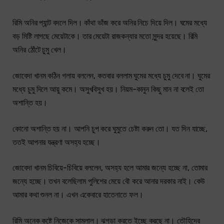
রিমি অনির প্যান্ট বদলে দিল। কাঁথা ভাঁজ করে অনির নিচে দিয়ে দিল। ঘমের মধ্যে
বড় মিষ্টি লাগছে মেয়েটাকে। তার মেয়েটা রাজকন্যার মতো সুন্দর হয়েছে। রিমি
অনির ঠোঁটে চুমু খেল।
জোবেদা খানম কঠিন গলায় বললেন, কতবার বললাম ঘুমের মধ্যে চুমু দেবে না। ঘুমের
মধ্যে চুমু দিলে আয়ু কমে। অসুখবিসুখ হয়। নিয়ম-কানুন কিছু মান না বলেই তো
অশান্তি হয়।
কোনো অশান্তি হয় না। আপনি চুপ করে ঘুমুতে চেষ্টা করুন তো। যত দিন যাচ্ছে,
ততই আপনার যন্ত্রণা অসহ্য হচ্ছে।
জোবেদা খানম চিবিয়ে-চিবিয়ে বললেন, অসহ্য হলে আমার জন্যে হচ্ছে না, তোমার
জন্যে হচ্ছে। তখন বলেছিলাম পুলিশের মেয়ে বৌ করে আনার দরকার নাই। কেউ
আমার কথা শুনল না। এখন একেবারে হাতেনাতে ফল।
রিমি অনেক কষ্টে নিজেকে সামলাল। ঝগড়া করতে ইচ্ছে করছে না। তৌহিদের