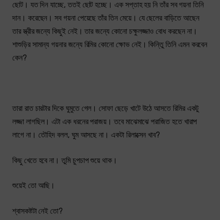
ছোট। যত দিন যাচ্ছে, ততই ছোট হচ্ছে। এক সপ্তাহ হয় নি তাঁর সব গয়না তিনি
দান। করেছেন। সব গয়না পেয়েছে তাঁর তিন মেয়ে। যে ছেলের বাড়িতে আছেন
তার স্ত্রীর জন্যে কিছুই নেই। তার জন্যে কোনো চক্ষুলজ্জাও বোধ করছেন না।
শাশুড়ির সামান্য গয়নার জন্যে রিমির কোনো ক্ষোভ নেই। কিন্তুি তিনি এমন করবেন
কেন?
তারা রাত চারটার দিকে ঘুমুতে গেল। সোফা ছেড়ে খাটে উঠে আসতে রিমির একটু
লজ্জা লাগছিল। এটা এক ধরনের পরাজয়। তবে মাঝেমাঝে পরাজিত হতে খারাপ
লাগে না। তৌহিদ বলল, ঘুম আসছে না। একটা রিলাক্সেন খাব?
কিছু খেতে হবে না। তুমি চুপচাপ শুয়ে থাক।
শুয়েই তো আছি।
শ্বাসকষ্টটা নেই তো?