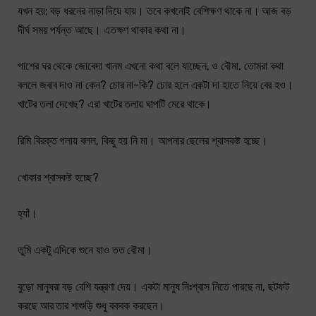
যখন হয়; বড় ধরনের নাড়া দিয়ে যায়। তবে কখনোই বেশিক্ষণ থাকে না। আজ বড়
দীর্ঘ সময় পর্যন্ত আছে। এতক্ষণ থাকার কথা না।
পাশের ঘর থেকে জোবেদা খানম এখনো কথা বলে যাচ্ছেন, ও বৌমা, তোমরা কথা
বললে জবাব দাও না কেন? চোর না-কি? চোর হলে একটা দা হাতে নিয়ে বের হও।
খাটের তলা দেখেছ? এরা খাটের তলায় ঘাপটি মেরে থাকে।
রিমি বিরক্ত গলায় বলল, কিছু হয় নি মা। আপনার ছেলের শ্বাসকষ্ট হচ্ছে।
খোকার শ্বাসকষ্ট হচ্ছে?
হ্যাঁ।
তুমি একটু এদিকে শুনে যাও তত বৌমা।
বুড়ো মানুষরা বড় বেশি যন্ত্রণা দেয়। একটা মানুষ নিঃশ্বাস নিতে পারছে না, ছটফট
করছে আর তার শাশুড়ি শুধু বকবক করছেন।