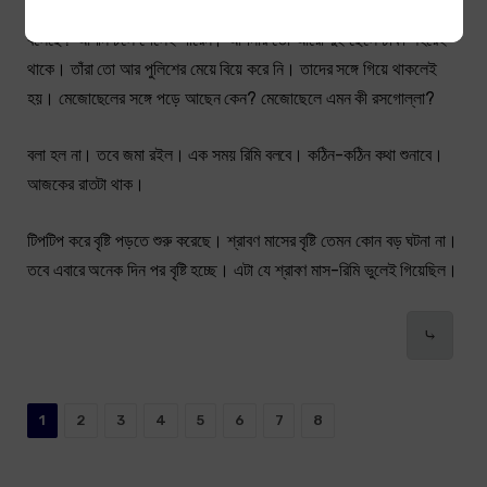
রিমির ইচ্ছা করছে উঠে গিয়ে বলে এখানে মাটি কামড়ে পড়ে থাকতে কে আপনাকে
বলেছে? আপনি চলে গেলেই পারেন। আপনার তো আরো দুই ছেলে ঢাকা শহরেই
থাকে। তাঁরা তো আর পুলিশের মেয়ে বিয়ে করে নি। তাদের সঙ্গে গিয়ে থাকলেই
হয়। মেজোছেলের সঙ্গে পড়ে আছেন কেন? মেজোছেলে এমন কী রসগোল্লা?
বলা হল না। তবে জমা রইল। এক সময় রিমি বলবে। কঠিন-কঠিন কথা শুনাবে।
আজকের রাতটা থাক।
টিপটিপ করে বৃষ্টি পড়তে শুরু করেছে। শ্রাবণ মাসের বৃষ্টি তেমন কোন বড় ঘটনা না।
তবে এবারে অনেক দিন পর বৃষ্টি হচ্ছে। এটা যে শ্রাবণ মাস-রিমি ভুলেই গিয়েছিল।
⤷
1
2
3
4
5
6
7
8