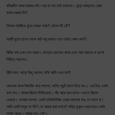
বসিরুদ্দিন বলার দরকার নাই—তার যা নাম তাই ডাকবেন। বুড়ো ধামড়াকে খোকা
বলার দরকার কি?
নিজের স্বামীকে বুড়ো ধামড়া বলছ? এইসব কী বৌ?
স্বামী বুড়ো হলেও তাকে কচি বাবু ডাকতে হবে এইবা কেমন কথা?
রিমির গলা এখন বেশ ধারাল। ঝগড়ায় জোবেদা খানম এখন আর পারবেন না বলেই
পিছিয়ে পড়লেন।
রিমি বলল, আরো কিছু বলবেন, নাকি আমি এখন যাব?
জোবেদা খানম বিজবিজ করে বললেন, অনির প্যান্ট বদলে দিয়ে যাও। ওর নিচে একটা
কথা দাও। আবার বিছানা ভিজিয়েছে। পাঁচ বছর বয়স হলো—এখনো বিছানা
ভেজায়। কতবার বললাম, একটা তাবিজটাবিজ দেয়ার ব্যবস্থা কর, তা শুনবে না।
আমি একটা মানুষ না-কি? কে আমার কথা শুনবে? বাড়ির কুকুর-বেড়ালেরও একটা
সম্মান আছে। আমার তাও নেই।