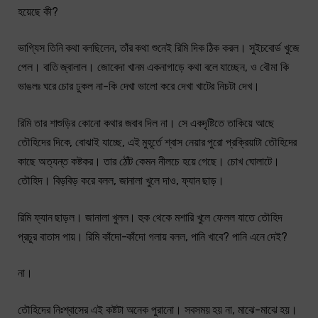
হয়েছে কী?
ভাগ্যিস তিনি কথা বলছিলেন, তাঁর কথা শুনেই রিমি দিক ঠিক করল। সুইচবোর্ড খুজে
পেল। বাতি জ্বালাল। জোবেদা খানম একনাগাড়ে কথা বলে যাচ্ছেন, ও বৌমা কি
ভাঙলঃ ঘরে চোর ঢুকল না-কি দেখা ভালো করে দেখা খাটের নিচটা দেখ।
রিমি তার শাশুড়ির কোনো কথার জবাব দিল না। সে একদৃষ্টিতে তাকিয়ে আছে
তৌহিদের দিকে, বোঝাই যাচ্ছে, এই মুহূর্তে শ্বাস নেয়ার পুরো প্রক্রিয়াটা তৌহিদের
কাছে অত্যন্ত কষ্টকর। তার ঠোঁট কেমন নীলচে হয়ে গেছে। চোখ ঘোলাটে।
তৌহিদ। বিড়বিড় করে বলল, জানালা খুলে দাও, ফ্যান ছাড়।
রিমি ফ্যান ছাড়ল। জানালা খুলল। হুক থেকে মশারি খুলে ফেলল যাতে তৌহিদ
প্রচুর বাতাস পায়। রিমি কাঁদো-কাঁদো গলায় বলল, পানি খাবে? পানি এনে দেই?
না।
তৌহিদের নিঃশ্বাসের এই কষ্টটা অনেক পুরানো। সবসময় হয় না, মাঝে-মাঝে হয়।