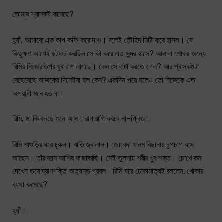
তোমার শ্বাসকষ্ট কমেছে?
হ্যাঁ, আমাকে এক কাপ কফি করে দাও। বলেই তৌহিদ মিষ্টি করে হাসল। যে
কিছুক্ষণ আগেই ছটফট করছিল সে কী করে এত সুন্দর হাসে? আলাদা শোবার জন্যে
রিমির নিজের উপর খুব রাগ লাগছে। কেন সে এটা করতে গেল? আর শ্বাসকষ্টটা
বেছেবেছে আজকের দিনেইবা হল কেন? একদিন পরে হলেও তো নিজেকে এত
অপরাধী মনে হত না।
রিমি, মা কি বলছে শুনে আস। রাগারাগি করবে না–প্লিজ।
রিমি শাশুড়ির ঘরে ঢুকল। বাতি জ্বালাল। জোবেদা খানম বিছানায় চুপচাপ বসে
আছেন। তাঁর বয়স আশির কাছাকাছি। সেই তুলনায় শরীর খুব শক্ত। চোখে কম
দেখেন তবে ঘ্রাণশক্তি অত্যন্ত প্রবল। রিমি ঘরে ঢোকামাত্রই বললেন, খোকার
ব্যথা কমেছে?
হ্যাঁ।