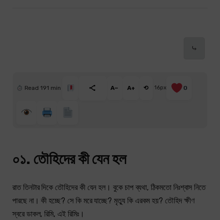
⤷
Read 191 min
A−
A+
⟲
16px
0
০১. তৌহিদের কী যেন হল
রাত তিনটার দিকে তৌহিদের কী যেন হল। বুকে চাপ ব্যথা, ঠিকমতো নিঃশ্বাস নিতে
পারছে না। কী হচ্ছে? সে কি মরে যাচ্ছে? মৃত্যু কি এরকম হয়? তৌহিদ ক্ষীণ
স্বরে ডাকল, রিমি, এই রিমিঃ।