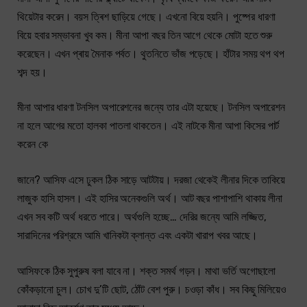
থিয়েটার করেন। বয়স ত্ৰিশ ছাড়িয়ে গেছে। এখনো বিয়ে হয়নি। পুষ্পের ধারণা
বিয়ে হবার সম্ভাবনা খুব কম। মীনা আপা বছর তিন আগে থেকে মোটা হতে শুরু
করেছেন। এখন প্ৰায় মৈনাক পৰ্বত। থুতনিতে ভাঁজ পড়েছে। হাঁটার সময় থপ থপ
শব্দ হয়।
মীনা আপার ধারণা টনসিল অপারেশনের জন্যে তার এটা হয়েছে। টনসিল অপারেশন
না হলে আগের মতো হালকা পাতলা থাকতেন। এই নাটকে মীনা আপা কিসের পার্ট
করেন কে
জানে? আসিফ এসে ঢুকল ঠিক সাড়ে আটটায়। দরজা থেকেই লীনার দিকে তাকিয়ে
লাজুক হাসি হাসল। এই হাসির অনেকগুলি অৰ্থ। আট বছর পাশাপাশি থাকায় লীনা
এখন সব কটি অর্থ ধরতে পারে। অর্থগুলি হচ্ছে… দেরির জন্যে আমি লজ্জিত,
সারাদিনের পরিশ্রমে আমি খানিকটা ক্লান্ত এবং একটা খারাপ খবর আছে।
আসিফকে ঠিক সুপুরুষ বলা যাবে না। শক্ত সমর্থ গড়ন। মাথা ভর্তি অগোছালো
কোঁকড়ানো চুল। চোখ দু’টি ছোট, ঠোঁট বেশ পুরু। চওড়া কাঁধ। সব কিছু মিলিয়েও