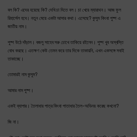
বল কি? এদের হয়েছে কি? দেখি চা দিতে বল। চা খেয়ে ম্যারাথন। আজ ফুল
রিহার্সেল হবে। নতুন মেয়ে একটা আসার কথা। এসেছে? কুসুম কিংবা পুষ্প এ
জাতীয় নাম।
পুষ্প উঠে দাঁড়াল। বজলু সাহেব সরু চোখে তাকিয়ে রইলেন। পুষ্প খুব অস্বস্তি
বোধ করছে। এতক্ষণ কেউ তেমন করে তার দিকে তাকায়নি, এখন একসঙ্গে সবাই
তাকাচ্ছে।
তোমারই নাম কুসুম?
আমার নাম পুষ্প।
একই ব্যাপার। তৈলাধার পাত্র কিংবা পাতাধার তৈল-অভিনয় করেছ কখনো?
জি না।