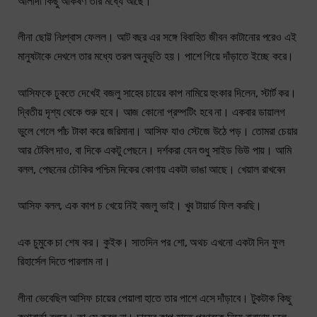
আলাদা কিছু আকর্ষণ তার মধ্যে আছে।
লীনা ছোট্ট নিঃশ্বাস ফেলল। আট বছর এর সঙ্গে বিবাহিত জীবন কাটানোর পরেও এই
মানুষটাকে দেখলে তার মধ্যে তরল অনুভূতি হয়। পাশে গিয়ে দাঁড়াতে ইচ্ছে করে।
আসিফকে ঢুকতে দেখেই বজলু সাহেব চায়ের কাপ নামিয়ে হুংকার দিলেন, স্টার্ট কর।
দ্বিতীয় দৃশ্য থেকে শুরু হবে। আজ কোনো প্রম্পটিং হবে না। একবার ডায়ালগ
ভুলে গেলে পাঁচ টাকা করে জরিমানা। আসিফ যাও স্টেজে উঠে পড়। তোমরা চেয়ার
আর টেবিল দাও, বা দিকে একটু পেছনে। দর্শকরা যেন শুধু সাইড ভিউ পায়। আমি
বলল, পেছনের চৌকির পশ্চিম দিকের কোণায় একটা ভাঙা আছে। খেয়াল রাখবেন
আসিফ বলল, এক কাপ চ খেয়ে নিই বজলু ভাই। খুব টায়ার্ড ফিল করছি।
এক চুমুকে চা শেষ কর। কুইক। সাতদিন পর শো, অথচ এখনো একটা দিন ফুল
রিহার্সেল দিতে পারলাম না।
লীনা ভেবেছিল আসিফ চায়ের পেয়ালা হাতে তার পাশে এসে দাঁড়াবে। টুকটাক কিছু