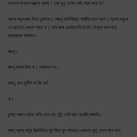
ফেললে কপালে যন্ত্রণা আছে। তার থুথু ফেলা কেউ সহ্য করে না।
প্রণব বাবু দরজা দিয়ে ঢুকলেন। মজনু অতিরিক্ত গম্ভীর হয়ে পড়ল। প্রণব বাবুকে
সে দুচোখে দেখতে পারে না। তার সঙ্গে চোখাচোখি হলেই সে মনে মনে বলে,
হারামজাদা মালাউন।
মজনু।
মজনু জবাব দিল না। তাকালও না।
মজনু, জল ফুটিল না কি রে?
না।
চুলায় আগুন আছে নাকি দেখ তো, তুই দেখি রাত বারোটা বাজাবি।
মজনু প্রণব বাবুর উল্টোদিকে মুখ নিয়ে খুব সাবধানে একদলা থুথু ফেলে মনে মনে