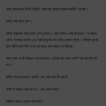
আমি আপনাদের দিকটা ভাবিনি, আমি শুধু আমার নিজের দিকটাই ভেবেছি।
সবাই তাই ভাবে পুষ্প।
নাটক পরিচালক বজলু ভাই এসে ঢুকেছে। আজ তিনিও দেরি করেছেন। অসম্ভব
রোগা, অসম্ভব কালো এবং প্রায় ছফুটের মত লম্বা একজন মানুষ। খানিকটা কুজো
হয়ে হাঁটেন বলে তাঁর অন্য নাম হচ্ছে হাঞ্চ ব্যাক অব মীরপুর।
বজলু ভাই এসেই বিরক্ত স্বরে বললেন, তোমরা বসে আছ কেন? শুরু করে দিলেই
হত।
জলিল সাহেব বললেন, আপনি নেই, শুরু করব কি ভাবে?
আমি না থাকলে শুরু হবে না। এটা কেমন কথা?
আসিফ ভাইও এখনো আসেননি।