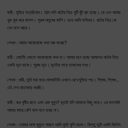
জরী : ঘুমিয়ে পড়েছিলাম। হঠাৎ শুনি খাটের নিচে খুটি খুঁট শব্দ হচ্ছে। কে যেন আবার
খুক খুক করে কাশল। পুরুষ মানুষের কাশি। ভয়ে আমি অস্থির। খাটের নিচে কে
যেন বসে আছে।
লেখক : আবার আজেবাজে কথা শুরু করেছ?
জরী : মোটেই কোনো আজেবাজে কথা না। আমার মনে হচ্ছে আমাদের খাটের নিচে
একটা ভূত থাকে। পুরুষ ভূত। ভূতটার গায়ে তামাকের গন্ধ।
লেখক : জরী, তুমি দয়া করে মোমবাতিটা এখানে রেখে ঘুমিয়ে পড়। প্লিজ, প্লিজ…
এই দেখ হাতজোড় করছি।
জরী : ঝড় বৃষ্টির রাতে একা একা ঘুমুব? ভূতটা যদি আমাকে কিছু করে। ওর মতলবটা
আমার কাছে বেশি ভাল মনে হচ্ছে না।
লেখক : তোমার সঙ্গে ঘুমুতে পারলে আমি খুবই খুশি হতাম। কিন্তু তুমি একটা জিনিস