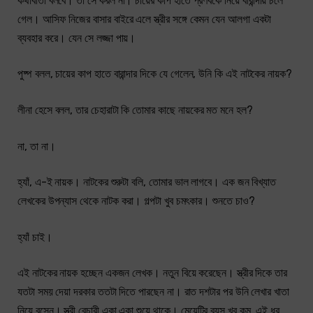
কথাবার্তা বলবে। তা সে করল না। চায়ের কাপ হাতে প্রণবকে নিয়ে বারান্দায় চলে
গেল। আসিফ নিজের বাসার বাইরে এলে স্ত্রীর সঙ্গে কেমন যেন আলগা একটা
ব্যবহার করে। যেন সে লজ্জা পায়।
পুষ্প বলল, চায়ের কাপ হাতে বারান্দার দিকে যে গেলেন, উনি কি এই নাটকের নায়ক?
লীনা হেসে বলল, তার চেহারাটা কি তোমার কাছে নায়কের মত মনে হল?
না, তা না।
হ্যাঁ, এ-ই নায়ক। নাটকের শুরুটা বলি, তোমার ভাল লাগবে। এক জন বিখ্যাত
লেখকের উপন্যাস থেকে নাটক করা। গল্পটা খুব চমৎকার। শুনতে চাও?
হ্যাঁ চাই।
এই নাটকের নায়ক হচ্ছেন একজন লেখক। নতুন বিয়ে করেছেন। স্ত্রীর দিকে তার
যতটা সময় দেয়া দরকার ততটা দিতে পারছেন না। রাত দশটার পর উনি লেখার খাতা
নিয়ে বসেন। স্ত্রী বেচারী একা একা শুয়ে থাকে। মেয়েটির বয়স খুব কম, এই ধর