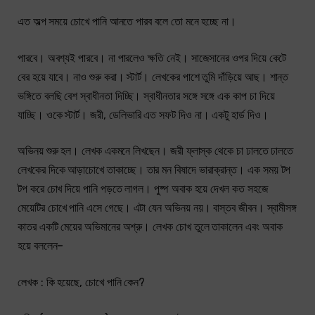
এত অল্প সময়ে চোখে পানি আনতে পারব বলে তো মনে হচ্ছে না।
পারবে। অবশ্যই পারবে। না পারলেও ক্ষতি নেই। সাজেসানের ওপর দিয়ে কেটে
বের হয়ে যাবে। নাও শুরু করা। স্টার্ট। লেখকের পাশে তুমি দাঁড়িয়ে আছ। শান্ত
ভঙ্গিতে বলছি বেশ স্বাধীনতা দিচ্ছি। স্বাধীনতার সঙ্গে সঙ্গে এক কাপ চা দিয়ে
যাচ্ছি। ওকে স্টার্ট। জরী, ডেলিভারি এত সফট দিও না। একটু হার্ড দিও।
অভিনয় শুরু হল। লেখক একমনে লিখছেন। জরী ফ্লাস্ক থেকে চা ঢালতে ঢালতে
লেখকের দিকে আড়াচোখে তাকাচ্ছে। তার মন বিষাদে ভারাক্রান্ত। এক সময় টপ
টপ করে চোখ দিয়ে পানি পড়তে লাগল। পুষ্প অবাক হয়ে দেখল কত সহজে
মেয়েটির চোখে পানি এসে গেছে। এটা যেন অভিনয় নয়। বাস্তব জীবন। স্বামীসঙ্গ
কাতর একটি মেয়ের অভিমানের অশ্রু। লেখক চোখ তুলে তাকালেন এবং অবাক
হয়ে বললেন–
লেখক : কি হয়েছে, চোখে পানি কেন?