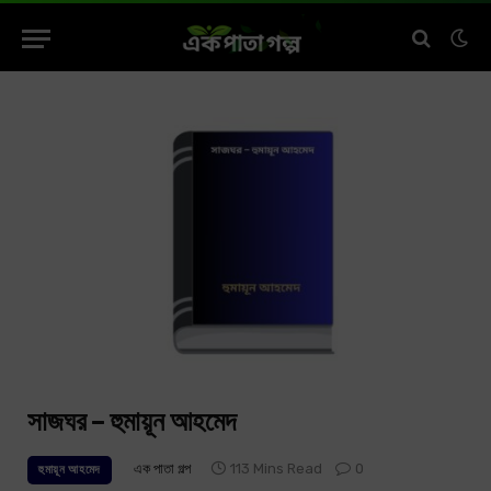
সাজঘর – হুমায়ূন আহমেদ
এক পাতা গল্প
113 Mins Read
0
হুমায়ূন আহমেদ