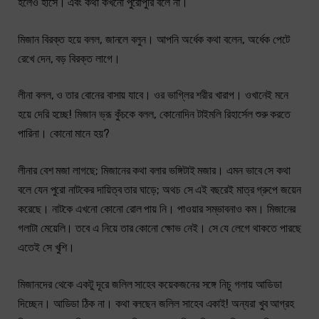
হলেও হাসে। এবং কথা কখনো পুরোপুরি বলে না।
মিজান বিরক্ত হয়ে বলল, জানলে বলুন। আপনি অর্ধেক কথা বলেন, অর্ধেক পেটে
রেখে দেন, বড় বিরক্ত লাগে।
লীনা বলল, ও তার বোনের বাসায় যাবে। ওর ভাগ্লির শরীর খারাপ। ওখানেই মনে
হয়ে দেরি হচ্ছে! মিজান ভ্রূ কুঁচকে বলল, কোনোদিন টাইমলি রিহার্সেল শুরু করতে
পারিনা। কোনো মানে হয়?
লীনার বেশ মজা লাগছে; মিজানের কথা বলার ভঙ্গিটাই মজার। এমন ভাবে সে কথা
বলে যেন পুরো নাটকের দায়িত্ব তার ঘাড়ে; অথচ সে এই বছরেই মাত্র গ্রুপে জয়েন
করেছে। নাটকে এখনো কোনো রোল পায় নি। পাওয়ার সম্ভাবনাও কম। মিজানের
গলাটা মেয়েলি। তবে এ নিয়ে তার কোনো ক্ষোভ নেই। সে যে লেগে থাকতে পারছে
এতেই সে খুশি।
মিজানদের থেকে একটু দূরে জলিল সাহেব কয়েকজনের সঙ্গে নিচু গলায় আডিডা
দিচ্ছেন। আডিডা ঠিক না। কথা বলছেন জলিল সাহেব একাই! অন্যরা খুব আগ্রহ