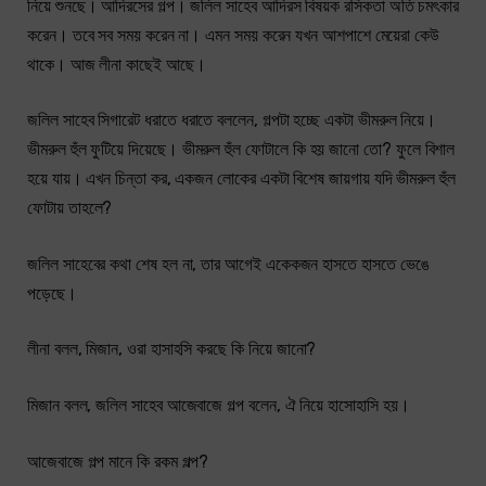
নিয়ে শুনছে। আদিরসের গল্প। জলিল সাহেব আদিরস বিষয়ক রসিকতা অতি চমৎকার
করেন। তবে সব সময় করেন না। এমন সময় করেন যখন আশপাশে মেয়েরা কেউ
থাকে। আজ লীনা কাছেই আছে।
জলিল সাহেব সিগারেট ধরাতে ধরাতে বললেন, গল্পটা হচ্ছে একটা ভীমরুল নিয়ে।
ভীমরুল হুঁল ফুটিয়ে দিয়েছে। ভীমরুল হুঁল ফোটালে কি হয় জানো তো? ফুলে বিশাল
হয়ে যায়। এখন চিন্তা কর, একজন লোকের একটা বিশেষ জায়গায় যদি ভীমরুল হুঁল
ফোটায় তাহলে?
জলিল সাহেবের কথা শেষ হল না, তার আগেই একেকজন হাসতে হাসতে ভেঙে
পড়েছে।
লীনা বলল, মিজান, ওরা হাসাহসি করছে কি নিয়ে জানো?
মিজান বলল, জলিল সাহেব আজেবাজে গল্প বলেন, ঐ নিয়ে হাসোহাসি হয়।
আজেবাজে গল্প মানে কি রকম গল্প?