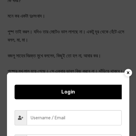
কি খবর?
মনে কর একটা দুঃসংবাদ।
পুষ্প তাই করল। যদিও তার মোটেও ভাল লাগছে না। একটু দূর থেকে হেঁটে এসে
বলল, মা, মা।
বজলু সাহেব বিরক্ত মুখে বললেন, কিছুই তো হল না, আবার কর।
পুষ্পের মুখ লাল হয়ে গেছে। সে একবার ভাবল কিছু করবে না। দাঁড়িয়ে থাকবে।
কিন্তু তা কী ঠিক হবে? সবাই তার দিকে তাকাচ্ছে। পুষ্প আবার একটু দূরে সরে
গেল। এগিয়ে এল জড়ানো পায়ে। আবার ডাকল। মা, মা।
Login
বজলু সাহেব ভ্রূ কুঁচকে বললেন, রোবটের মত কথা বলছ। ফ্রিলি বল। পরিষ্কার
গলায় বলল। জায়গাটা আবার কর।
পুষ্প বলল, আর করব না, আমার ইচ্ছে করছে না।