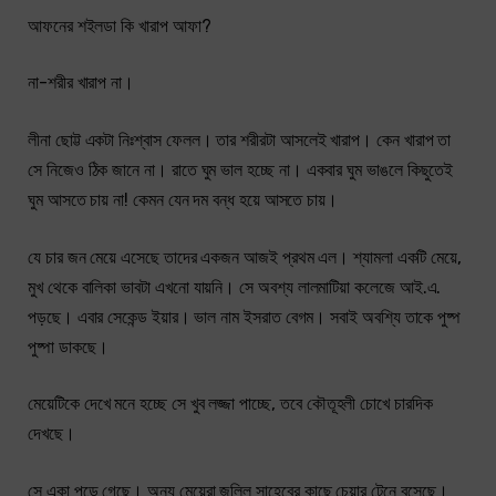
আফনের শইলডা কি খারাপ আফা?
না-শরীর খারাপ না।
লীনা ছোট্ট একটা নিঃশ্বাস ফেলল। তার শরীরটা আসলেই খারাপ। কেন খারাপ তা
সে নিজেও ঠিক জানে না। রাতে ঘুম ভাল হচ্ছে না। একবার ঘুম ভাঙলে কিছুতেই
ঘুম আসতে চায় না! কেমন যেন দম বন্ধ হয়ে আসতে চায়।
যে চার জন মেয়ে এসেছে তাদের একজন আজই প্রথম এল। শ্যামলা একটি মেয়ে,
মুখ থেকে বালিকা ভাবটা এখনো যায়নি। সে অবশ্য লালমাটিয়া কলেজে আই.এ.
পড়ছে। এবার সেকেন্ড ইয়ার। ভাল নাম ইসরাত বেগম। সবাই অবশ্যি তাকে পুষ্প
পুষ্পা ডাকছে।
মেয়েটিকে দেখে মনে হচ্ছে সে খুব লজ্জা পাচ্ছে, তবে কৌতূহলী চোখে চারদিক
দেখছে।
সে একা পড়ে গেছে। অন্য মেয়েরা জলিল সাহেবের কাছে চেয়ার টেনে বসেছে।