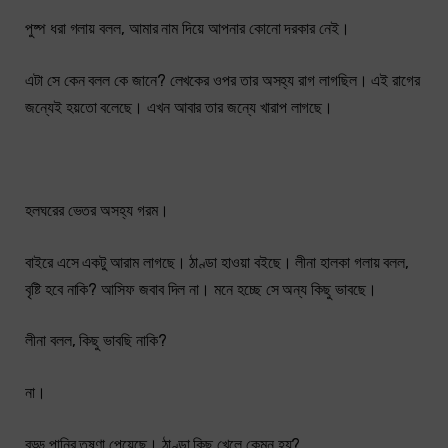
পুষ্প ধরা গলায় বলল, আমার নাম দিয়ে আপনার কোনো দরকার নেই।
এটা সে কেন বলল কে জানে? লেখকের ওপর তার অসহ্য রাগ লাগছিল। এই রাগের
জন্যেই হয়তো বলেছে। এখন আবার তার জন্যে খারাপ লাগছে।
হলঘরের ভেতর অসহ্য গরম।
বাইরে এসে একটু আরাম লাগছে। ঠাণ্ডা হাওয়া বইছে। লীনা হালকা গলায় বলল,
বৃষ্টি হবে নাকি? আসিফ জবাব দিল না। মনে হচ্ছে সে অন্য কিছু ভাবছে।
লীনা বলল, কিছু ভাবছি নাকি?
না।
বড্ড পানির তৃষ্ণা পেয়েছে। ঠাণ্ডা কিছু খেলে কেমন হয়?