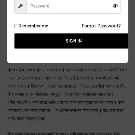
ইচ্ছে করছে না। মানে?
আমি অভিনয় করব না।
Remember me
Forgot Password?
পুষ্প লীনার পাশের চেয়ারটায় বসে পড়ল। তার চোখে পানি এসে যাচ্ছে। কি রকম
SIGN IN
বিশ্ৰী ভঙ্গিতে লোকটা বলল.কিছুই তো হল না। কিছুই না হওয়াটা যেন তার
অপরাধ।
পুষ্পের ইচ্ছা করছে বাসায় ফিরে যেতে। রাত এখনো তেমন হয়নি। সে একটা রিকশা
নিয়ে চলে যেতে পারবে। তার এত ভয়-টয় নেই। তবে ইচ্ছা করলেই তো আর
যাওয়া যায় না। মীনা আপা তাকে নিয়ে এসেছেন। ফিরতে হবে মীনা আপার সঙ্গেই।
মীনা আপার কাণ্ড কারখানাও অদ্ভুত। তাকে নিয়ে আসার পর আর কোনো
খোঁজখবর নেই। ফার্স মতো একটা লোকের পাশে বসে ক্রমাগত কথা বলছে। ফার্স
লোকটাকে দেখে মনে হচ্ছে না। সে এইসব কথা মন দিয়ে শুনছে। বরং মনে হচ্ছে
ফার্স লোকটা বিরক্ত হচ্ছে।
মীনা আপা পুষ্পদের পাশের ফ্ল্যাটে থাকেন। কৃষি ব্যাংকে কাজ করেন আর নাটক