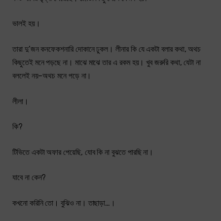
ভালই হয়।
তারা দু’জন কনফেকশনারি দোকানে ঢুকল। লীনার কি যে একটা বলার কথা, অথচ
কিছুতেই মনে পড়ছে না। মাঝে মাঝে তার এ রকম হয়। খুব জরুরি কথা, যেটা না
বললেই নয়–অথচ মনে পড়ে না।
লীলা।
কি?
টিভিতে একটা অফার পেয়েছি, যােব কি না বুঝতে পারছি না।
যাবে না কেন?
কখনো করিনি তো। বুঝিও না। তাছাড়া…।