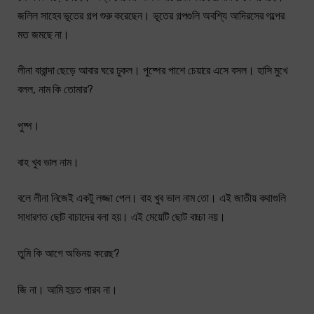
জলিল সাহেব ভূতের গল্প শুরু করেছেন। ভূতের গল্পগুলি অবশ্যি আদিরসের গল্পের
মত জমছে না।
লীনা বারান্দা ছেড়ে আবার ঘরে ঢুকল। পুষ্পের পাশে চেয়ারে এসে বসল। হাসি মুখে
বলল, নাম কি তোমার?
পুষ্প।
বাহ খুব ভাল নাম।
বলে লীনা নিজেই একটু লজ্জা পেল। বাহ খুব ভাল নাম তো। এই জাতীয় কথাগুলি
সাধারণত ছোট বাচাদের বলা হয়। এই মেয়েটি ছোট বাচ্চা নয়।
তুমি কি আগে অভিনয় করেছ?
জি না। আমি হয়ত পারব না।