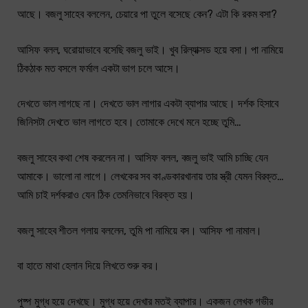
আছে। বজলু সাহেব বললেন, চেয়ারে পা তুলে বসেছে কেন? এটা কি রকম বসা?
আসিফ বলল, ঘরোয়াভাবে বসেছি বজলু ভাই। খুব রিল্যাক্সড হয়ে বসা। পা নামিয়ে
ঠিকঠাক মত বসলে ফর্মাল একটা ভাগ চলে আসে।
দেখতে ভাল লাগছে না। দেখতে ভাল লাগার একটা ব্যাপার আছে। দর্শক হিসাবে
জিনিসটা দেখতে ভাল লাগতে হবে। তোমাকে দেখে মনে হচ্ছে তুমি…
বজলু সাহেব কথা শেষ করলেন না। আসিফ বলল, বজলু ভাই আমি চাচ্ছি যেন
আমাকে। ভালো না লাগে। লেখকের সব কাণ্ডকারখানায় তার স্ত্রী যেমন বিরক্ত…
আমি চাই দর্শকরাও যেন ঠিক তেমনিভাবে বিরক্ত হয়।
বজলু সাহেব শীতল গলায় বললেন, তুমি পা নামিয়ে বস। আসিফ পা নামাল।
বা হাতে মাথা হেলান দিয়ে লিখতে শুরু কর।
পুষ্প মুগ্ধ হয়ে দেখছে। মুগ্ধ হয়ে দেখার মতই ব্যাপার। একজন লেখক গভীর