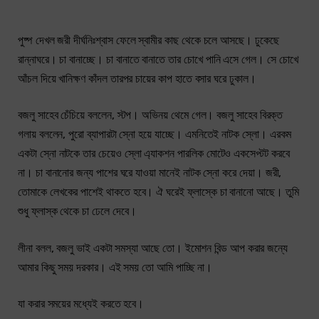
পুষ্প দেখল জরী দীর্ঘনিঃশ্বাস ফেলে স্বামীর কাছ থেকে চলে আসছে। ঢুকেছে
রান্নাঘরে। চা বানাচ্ছে। চা বানাতে বানাতে তার চোখে পানি এসে গেল। সে চোখে
আঁচল দিয়ে খানিক্ষণ কাঁদল তারপর চায়ের কাপ হাতে বসার ঘরে ঢুকাল।
বজলু সাহেব চেঁচিয়ে বললেন, স্টপ। অভিনয় থেমে গেল। বজলু সাহেব বিরক্ত
গলায় বললেন, পুরো ব্যাপারটা স্নো হয়ে যাচ্ছে। এমনিতেই নাটক স্লো। এরকম
একটা স্নো নাটকে তার চেয়েও স্লো এ্যাকশন পারলিক মোটেও একসেপ্টট করবে
না। চা বানানোর জন্য পাশের ঘরে যাওয়া মানেই নাটক স্নো করে দেয়া। জরী,
তোমাকে লেখকের পাশেই থাকতে হবে। ঐ ঘরেই ফ্লাস্কে চা বানানো আছে। তুমি
শুধু ফ্লাস্ক থেকে চা ঢেলে দেবে।
লীনা বলল, বজলু ভাই একটা সমস্যা আছে তো। ইমোশন বিন্ড আপ করার জন্যে
আমার কিছু সময় দরকার। এই সময় তো আমি পাচ্ছি না।
যা করার সময়ের মধ্যেই করতে হবে।