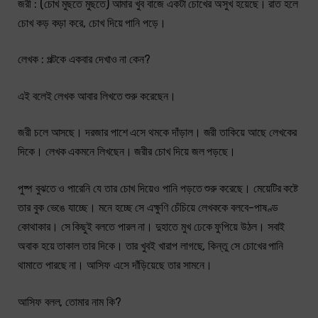
জরী : (চোখ মুছতে মুছতে) আমার খুব বাজে একটা চোখের অসুখ হয়েছে। রাত হলে
চোখ কড় কড়া করে, চোখ দিয়ে পানি পড়ে।
লেখক : পল্টকে একবার দেখাও না কেন?
এই বলেই লেখক আবার লিখতে শুরু করেছেন।
জরী চলে আসছে। দরজার পাশে এসে থমকে দাঁড়াল। জরী তাকিয়ে আছে লেখকের
দিকে। লেখক একমনে লিখছেন। জরীর চোখ দিয়ে জল পড়ছে।
পুষ্প বুঝতে ও পারেনি যে তার চোখ দিয়েও পানি পড়তে শুরু করেছে। মেয়েটির কষ্টে
তার বুক ভেঙে যাচ্ছে। মনে হচ্ছে সে এক্ষুণি চেঁচিয়ে লেখককে বলবে-পাষণ্ড
কোথাকার। সে কিছুই বলতে পারল না। দুহাতে মুখ ঢেকে ফুপিয়ে উঠল। সবাই
অবাক হয়ে তাকাল তার দিকে। তার খুবই খারাপ লাগছে, কিন্তু সে চোখের পানি
থামাতে পারছে না। আসিফ এসে দাঁড়িয়েছে তার সামনে।
আসিফ বলল, তোমার নাম কি?