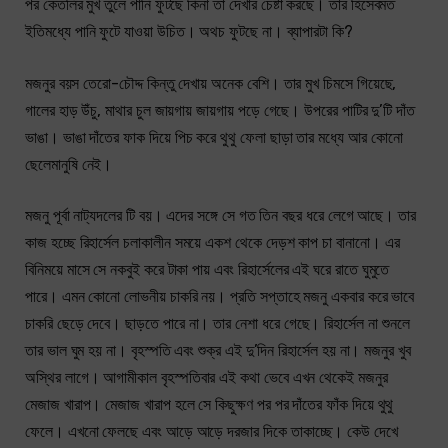
পর কেতলির মুখ তুলে পানি ফুটছে কিনা তা দেখার চেষ্টা করছে। তার হিসেবমত
ইতিমধ্যে পানি ফুটে যাওয়া উচিত। অথচ ফুটছে না। ব্যাপারটা কি?
মজনুর বয়স তেরো-চৌদ্দ কিন্তু দেখায় অনেক বেশি। তার মুখ চিমসে গিয়েছে,
গালের হাড় উঁচু, মাথার চুল জায়গায় জায়গায় পড়ে গেছে। উপরের পাটির দু’টি দাঁত
ভাঙা। ভাঙা দাঁতের ফাক দিয়ে পিচ করে থুথু ফেলা ছাড়া তার মধ্যে আর কোনো
ছেলেমানুষি নেই।
মজনু পূর্বা নাট্যদলের টি বয়। এদের সঙ্গে সে গত তিন বছর ধরে লেগে আছে। তার
কাজ হচ্ছে রিহার্সেল চলাকালীন সময়ে একশ থেকে দেড়শ কাপ চা বানানো। এর
বিনিময়ে মাসে সে নকবুই করে টাকা পায় এবং রিহার্সেলের এই ঘরে রাতে ঘুমুতে
পারে। এমন কোনো লোভনীয় চাকরি নয়। প্রতি সপ্তাহে মজনু একবার করে ভাবে
চাকরি ছেড়ে দেবে। ছাড়তে পারে না। তার নেশা ধরে গেছে। রিহার্সেল না শুনলে
তার ভাল ঘুম হয় না। বৃহস্পতি এবং শুক্র এই দু’দিন রিহার্সেল হয় না। মজনুর খুব
অস্থির লাগে। আগামীকাল বৃহস্পতিবার এই কথা ভেবে এখন থেকেই মজনুর
মেজাজ খারাপ। মেজাজ খারাপ হলে সে কিছুক্ষণ পর পর দাঁতের ফাঁক দিয়ে থুথু
ফেলে। এখনো ফেলছে এবং আড়ে আড়ে দরজার দিকে তাকাচ্ছে। কেউ দেখে