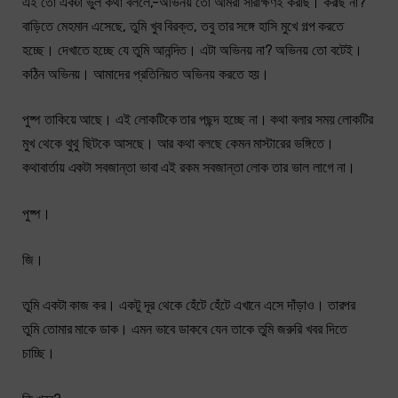
এই তো একটা ভুল কথা বললে,-অভিনয় তো আমরা সারাক্ষণই করছি। করছি না?
বাড়িতে মেহমান এসেছে, তুমি খুব বিরক্ত, তবু তার সঙ্গে হাসি মুখে গল্প করতে
হচ্ছে। দেখাতে হচ্ছে যে তুমি আনন্দিত। এটা অভিনয় না? অভিনয় তো বটেই।
কঠিন অভিনয়। আমাদের প্রতিনিয়ত অভিনয় করতে হয়।
পুষ্প তাকিয়ে আছে। এই লোকটিকে তার পছন্দ হচ্ছে না। কথা বলার সময় লোকটির
মুখ থেকে থুথু ছিটকে আসছে। আর কথা বলছে কেমন মাস্টারের ভঙ্গিতে।
কথাবার্তায় একটা সবজান্তা ভাবা এই রকম সবজান্তা লোক তার ভাল লাগে না।
পুষ্প।
জি।
তুমি একটা কাজ কর। একটু দূর থেকে হেঁটে হেঁটে এখানে এসে দাঁড়াও। তারপর
তুমি তোমার মাকে ডাক। এমন ভাবে ডাকবে যেন তাকে তুমি জরুরি খবর দিতে
চাচ্ছি।