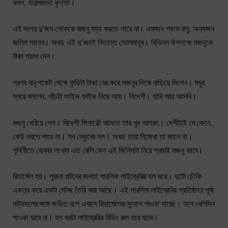
বলল, হারামজাদা কুত্তা।
এই দলের দু’জন লোককে মজনু সহ্য করতে পারে না। একজন প্রণব বাবু, অন্যজন
জলিল সাহেব। অথচ এই দু’জনই নিতান্ত ভােলমানুষ। বিভিন্ন উপলক্ষে মজনুকে
টাকা পয়সা দেন।
প্রণব বাবু পকেট থেকে কুড়িটা টাকা বের করে মজনুর দিকে বাড়িয়ে দিলেন। মধুর
স্বরে বললেন, পাঁচটা ফাইভ ফাইভ নিয়ে আয়। বিদেশী। যাবি আর আসবি।
মজনু বেরিয়ে গেল। বিদেশী সিগারেট আনতে তার খুব আগ্রহ। দেশীটাই সে কেনে,
কেউ ধরতে পারে না। সব বেকুবের দল। অথচ তারা নিজেরা তা জানে না।
পৃথিবীতে বোকার সংখ্যা এত বেশি কেন এই জিনিসটা নিয়ে প্রায়ই মজনু ভাবে।
রিহার্সেল হয়। পুরানা পল্টনের জনতা পারলিক লাইব্রেরির হল ঘরে। দুটো চৌকি
একত্র করে একটা স্টেজ তৈরি করা আছে। এই পারলিক লাইব্রেবির প্রতিষ্ঠাতা পূর্বা
নাট্যদলের সঙ্গে জড়িত বলে এখানে রিহার্সেলের সুযোগ পাওয়া যাচ্ছে। তবে বেশিদিন
পাওয়া যাবে না। হল ঘরটা লাইব্রেরির রিডিং রুম হয়ে যাবে।