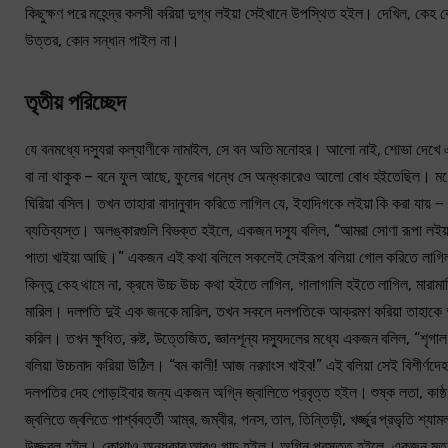
কিছুক্ষণ পরে মহেন্দ্র কলসী করিয়া দুগ্ধ লইয়া সেইখানে উপস্থিত হইল। দেখিল, কেহ ক
উত্তর, কোন সন্ধান পাইল না।
তৃতীয় পরিচ্ছেদ
যে বনমধ্যে দস্যুরা কল্যাণীকে নামাইল, সে বন অতি মনোহর। আলো নাই, শোভা দেখে এমন চক্
বা না থাকুক – বনে ফুল আছে, ফুলের গন্ধে সে অন্ধকারেও আলো বোধ হইতেছিল। মধ্যে পর
ঘিরিয়া বসিল। তখন তাহারা বাদানুবাদ করিতে লাগিল যে, ইহাদিগকে লইয়া কি করা যায় – য
ব্যতিব্যস্ত। অলঙ্কারগুলি বিভক্ত হইলে, একজন দস্যু বলিল, “আমরা সোণা রূপা লইয়
পাতা খাইয়া আছি।” একজন এই কথা বলিলে সকলেই সেইরূপ বলিয়া গোল করিতে লাগিল। “চ
কিন্তু কেহ থামে না, ক্রমে উচ্চ উচ্চ কথা হইতে লাগিল, গালাগালি হইতে লাগিল, মারা
মারিল। দলপতি দুই এক জনকে মারিল, তখন সকলে দলপতিকে আক্রমণ করিয়া তাহাকে আঘা
করিল। তখন ক্ষুধিত, রুষ্ট, উত্তেজিত, জ্ঞানশূন্য দস্যুদলের মধ্যে একজন বলিল, “শৃ
বলিয়া উচ্চনাদ করিয়া উঠিল। “বম কালী! আজ নরমাংস খাইব!” এই বলিয়া সেই বিশীর্ণদেহ
দলপতির দেহ পোড়াইবার জন্য একজন অগ্নি জ্বালিতে প্রবৃত্ত হইল। শুষ্ক লতা, কাষ্ঠ,
জ্বলিতে জ্বলিতে পার্শ্ববর্ত্তী আম্র, জম্বীর, পনস, তাল, তিন্তিড়ী, খর্জ্জুর প্রভৃ
উজ্জ্বল হইল। কোথাও অন্ধকার আরও গাঢ় হইল। অগ্নি প্রস্তুত হইলে, একজন মৃত শ