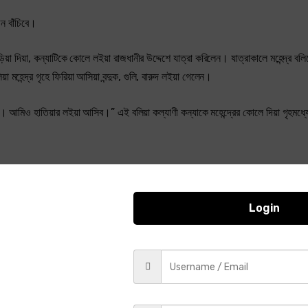
ন বাঁচিবে।
াড়িয়া দিয়া, কন্যাটিকে কোলে লইয়া রাজধানীর উদ্দেশে যাত্রা করিলেন। যাত্রাকালে মহেন্দ্র বল
 মহেন্দ্র গৃহে ফিরিয়া আসিয়া বন্দুক, গুলি, বারুদ লইয়া গেলেন।
ধর। আমিও হাতিয়ার লইয়া আসিব।” এই বলিয়া কল্যাণী কন্যাকে মহেন্দ্রের কোলে দিয়া গৃহমধ্য
লিয়া কল্যাণী পূর্ব্বেই বিষ সংগ্রহ করিয়া রাখিয়াছিলেন।
Login
র চাঁদোয়ার মত, পথের ধূলিসকল অগ্নিস্ফুলিঙ্গবৎ। কল্যাণী ঘামিতে লাগিল, কখনও বাবলা গাছ
ে পথ চলিতে লাগিল। মেয়েটি মহেন্দ্রের কোলে – এক একবার মহেন্দ্র মেয়েকে বাতাস দেয়। একবা
িল। মহেন্দ্র কল্যাণীর শ্রমসহিষ্ণুতা দেখিয়া বিস্মিত হইলেন। বস্ত্র ভিজাইয়া মহেন্দ্র নিকটস্থ