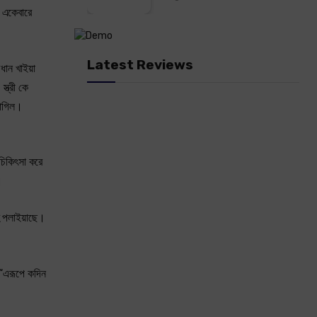
। একেবারে
Latest Reviews
ধান খাইয়া
ত্রী কে
লাগিল।
চিকিৎসা করে
।
কেহ পলাইয়াছে।
 “এরূপে কদিন