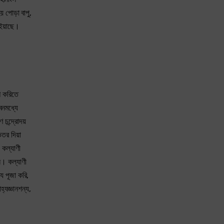
য় পোড়া বাপু,
াইয়াছে।
শ করিতে
বনমধ্যে
 চন্দ্রোদয়
িতর দিয়া
 কল্যাণী
ল। কল্যাণী
য পূজা করি,
্যজ্ঞানশন্য,