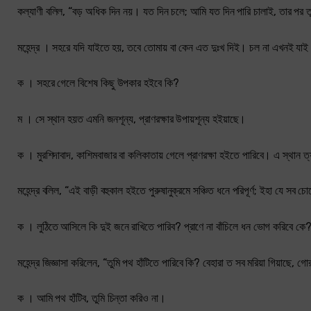
কল্যাণী বলিল, “বড় অধিক দিন নয়। যত দিন চলে; আমি যত দিন পারি চালাই, তার পর 
মহেন্দ্র । সহরে যদি যাইতে হয়, তবে তোমায় বা কেন এত দুঃখ দিই। চল না এখনই যা
ক । সহরে গেলে বিশেষ কিছু উপকার হইবে কি?
ম । সে স্থান হয়ত এমনি জনশূন্য, প্রাণরক্ষার উপায়শূন্য হইয়াছে।
ক । মুরশিদাবাদ, কাশিমবাজার বা কলিকাতায় গেলে প্রাণরক্ষা হইতে পারিবে। এ স্থান ত্
মহেন্দ্র বলিল, “এই বাড়ী বহুকাল হইতে পুরুষানুক্রমে সঞ্চিত ধনে পরিপূর্ণ; ইহা যে সব চ
ক । লুঠিতে আসিলে কি দুই জনে রাখিতে পারিব? প্রাণে না বাঁচিলে ধন ভোগ করিবে কে?
মহেন্দ্র জিজ্ঞাসা করিলেন, “তুমি পথ হাঁটিতে পারিবে কি? বেহারা ত সব মরিয়া গিয়াছ
ক । আমি পথ হাঁটিব, তুমি চিন্তা করিও না।