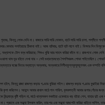
 গৃহময়, কিন্তু লোক দেখি না। বাজারে সারি সারি দোকান, হাটে সারি সারি চালা, পল্লীতে পল
ানদার কোথায় পলাইয়াছে ঠিকানা নাই। আজ হাটবার, হাটে হাট লাগে নাই। ভিক্ষার দিন ভিক্ষুকের
য়াছে, অধ্যাপকে টোল বন্ধ করিয়াছে; শিশুও বুঝি আর সাহস করিয়া কাঁদে না। রাজপথে লোক দেখি
 ছড়ওয়ালা থাম দূর হইতে দেখা যায় – সেই গুহারণ্যমধ্যে শৈলশিখরবৎ শোভা পাইতেছিল। শোভাই
ার অভ্যন্তরে ঘরের ভিতর মধ্যাহ্নে অন্ধকার, অন্ধকারে নিশীথফুল্লকুসুমযুগলবৎ এক দম্পতি বসি
 হইল, কিন্তু রাজা রাজস্ব কড়ায় গণ্ডায় বুঝিয়া লইল। রাজস্ব কড়ায় গণ্ডায় বুঝাইয়া দিয়া
ুঝি কৃপা করিলেন। আনন্দে আবার রাখাল মাঠে গান গায়িল, কৃষকপত্নী আবার রূপার পেঁচার জন্য 
 বিন্দুমাত্র বৃষ্টি পড়িল না, মাঠে ধান্যসকল শুকাইয়া একেবারে খড় হইয়া গেল, যাহার দুই এক
না। প্রথমে এক সন্ধ্যা উপবাস করিল, তার পর এক সন্ধ্যা আধপেটা করিয়া খাইতে লাগিল, তার