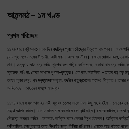
আনন্দমঠ – ১ম খণ্ড
প্রথম পরিচ্ছেদ
১১৭৬ সালে গ্রীষ্মকালে এক দিন পদচিহ্ন গ্রামে রৌদ্রের উত্তাপ বড় প্রবল। গ্রামখানি
মৃন্ময় গৃহ, মধ্যে মধ্যে উচ্চ নীচ অট্টালিকা। আজ সব নীরব। বাজারে দোকান বন্ধ, দোক
নাই। তন্তুবায় তাঁত বন্ধ করিয়া গৃহপ্রান্তে পড়িয়া কাঁদিতেছে, দাতারা দান বন্ধ করি
স্নাতক দেখি না, কেবল শ্মশানে শৃগাল-কুক্কুর। এক বৃহৎ অট্টালিকা – তাহার বড় বড়
তাহার দ্বার রুদ্ধ, গৃহ মনুষ্যসমাগমশূন্য, শব্দহীন বায়ুপ্রবেশের পক্ষেও বিঘ্নময়। তাহ
ভাবিতেছে। তাহাদের সম্মুখে মন্বন্তর।
১১৭৪ সালে ফসল ভাল হয় নাই, সুতরাং ১১৭৫ সালে চাল কিছু মহার্ঘ হইল – লোকের ক্লেশ
সন্ধ্যা আহার করিল। ১১৭৫ সালে চাল বর্ষাকালে বেশ বৃষ্টি হইল। লোকে ভাবিল, দেবতা ব
দৌরাত্ম্য আরম্ভ করিল। অকস্মাৎ আশ্বিন মাসে দেবতা বিমুখ হইলেন। আশ্বিনে কার্ত্তিকে
ফলিয়াছিল, রাজপুরুষেরা তাহা সিপাহীর জন্য কিনিয়া রাখিলেন। লোকে আর খাইতে পাইল 