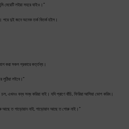
তুমি মেয়েটি লইয়া সহরে যাইও।”
ই। পরে দুই জনে অনেক তর্ক বিতর্ক হইল।
যাগ করা সকল প্রকারে কর্ত্তব্য।
োরে লুঠিয়া লইবে।”
 চল, এখনও বন্ধ সন্ধ করিয়া যাই। যদি প্রাণে বাঁচি, ফিরিয়া আসিয়া ভোগ করিব।
ে, গোরু আছে ত গাড়োয়ান নাই, গাড়োয়ান আছে ত গোরু নাই।”