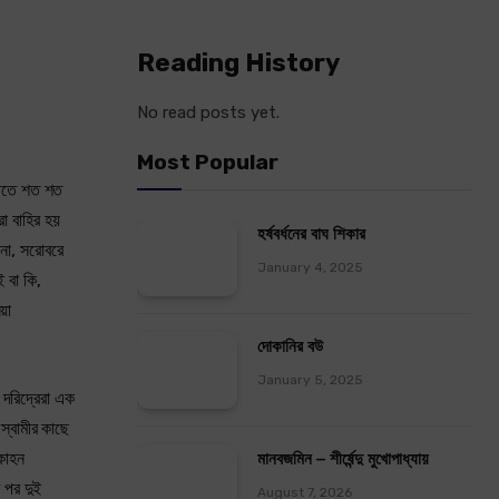
Reading History
No read posts yet.
Most Popular
্লীতে শত শত
া বাহির হয়
হর্ষবর্ধনের বাঘ শিকার
 না, সরোবরে
January 4, 2025
 বা কি,
য়া
দোকানির বউ
January 5, 2025
 দরিদ্রেরা এক
স্বামীর কাছে
 কাহন
মানবজমিন – শীর্ষেন্দু মুখোপাধ্যায়
 পর দুই
August 7, 2026