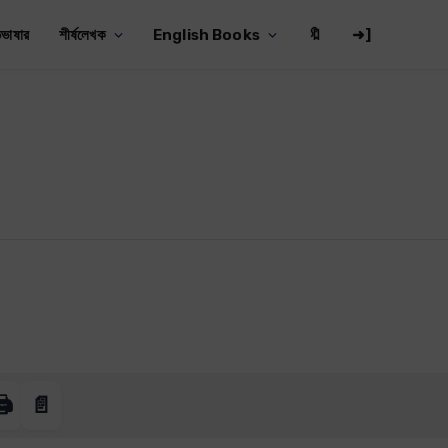
ভাষার
শীর্ষলেখক
English Books
🔖
➜]
️
📄