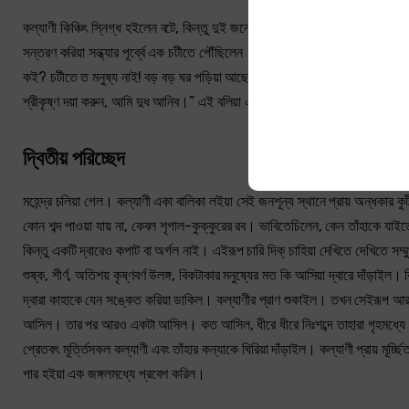
কল্যাণী কিঞ্চিৎ স্নিগ্ধ হইলেন বটে, কিন্তু দুই জনে ক্ষুধায় বড় আকুল হইলেন। তাও স
সন্তরণ করিয়া সন্ধ্যার পূর্ব্বে এক চটীতে পৌঁছিলেন। মহেন্দ্রের মনে মনে বড় আশা ছিল, 
কই? চটীতে ত মনুষ্য নাই! বড় বড় ঘর পড়িয়া আছে, মানুষ সকল পলাইয়াছে। মহেন্দ্র ইতস্
শ্রীকৃষ্ণ দয়া করুন, আমি দুধ আনিব।” এই বলিয়া একটা মাটির কলসী হাতে করিয়া মহেন্
দ্বিতীয় পরিচ্ছেদ
মহেন্দ্র চলিয়া গেল। কল্যাণী একা বালিকা লইয়া সেই জনশূন্য স্থানে প্রায় অন্ধকার ক
কোন শব্দ পাওয়া যায় না, কেবল শৃগাল-কুক্কুরের রব। ভাবিতেচিলেন, কেন তাঁহাকে যাইতে 
কিন্তু একটি দ্বারেও কপাট বা অর্গল নাই। এইরূপ চারি দিক্‌ চাহিয়া দেখিতে দেখিতে সম
শুষ্ক, শীর্ণ, অতিশয় কৃষ্ণবর্ণ উলঙ্গ, বিকটাকার মনুষ্যের মত কি আসিয়া দ্বারে দাঁড়াইল। কিছ
দ্বারা কাহাকে যেন সঙ্কেত করিয়া ডাকিল। কল্যাণীর প্রাণ শুকাইল। তখন সেইরূপ আর এক
আসিল। তার পর আরও একটা আসিল। কত আসিল, ধীরে ধীরে নিঃশব্দে তাহারা গৃহমধ্যে 
প্রেতবৎ মূর্ত্তিসকল কল্যাণী এবং তাঁহার কন্যাকে ঘিরিয়া দাঁড়াইল। কল্যাণী প্রায় মূর্চ্ছি
পার হইয়া এক জঙ্গলমধ্যে প্রবেশ করিল।