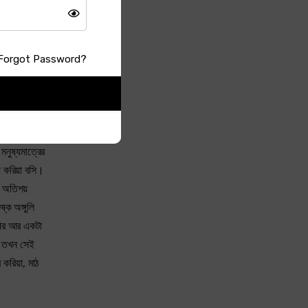
অগ্নিতরঙ্গ
িবেন। কিন্তু
 গাই থাকে,
Forgot Password?
মনুষ্যমাত্রের
্ধ করিয়া বসি।
া। অতিশয়
ষ্ক অঙ্গুলি
র পর আর একটা
। তখন সেই
র করিয়া, মাঠ