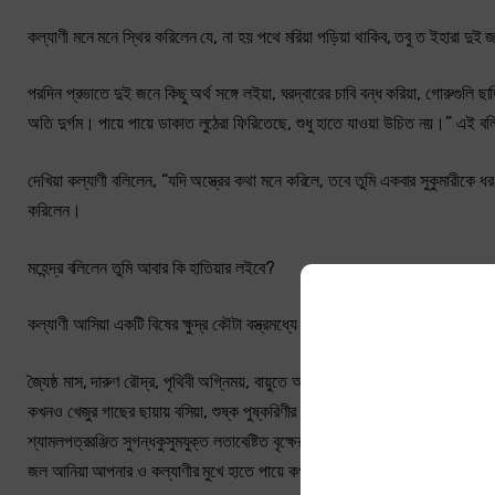
কল্যাণী মনে মনে স্থির করিলেন যে, না হয় পথে মরিয়া পড়িয়া থাকিব, তবু ত ইহারা দুই জ
পরদিন প্রভাতে দুই জনে কিছু অর্থ সঙ্গে লইয়া, ঘরদ্বারের চাবি বন্ধ করিয়া, গোরুগুলি ছ
অতি দুর্গম। পায়ে পায়ে ডাকাত লুঠেরা ফিরিতেছে, শুধু হাতে যাওয়া উচিত নয়।” এই বলিয়া
দেখিয়া কল্যাণী বলিলেন, “যদি অস্ত্রের কথা মনে করিলে, তবে তুমি একবার সুকুমারীকে 
করিলেন।
মহেন্দ্র বলিলেন তুমি আবার কি হাতিয়ার লইবে?
কল্যাণী আসিয়া একটি বিষের ক্ষুদ্র কৌটা বস্ত্রমধ্যে লুকাইল। দুখের দিনে কপালে কি হয় ব
জ্যৈষ্ঠ মাস, দারুণ রৌদ্র, পৃথিবী অগ্নিময়, বায়ুতে আগুন ছড়াইতেছে, আকাশ তপ্ত তামা
কখনও খেজুর গাছের ছায়ায় বসিয়া, শুষ্ক পুষ্করিণীর কর্দ্দমময় জল পান করিয়া কত কষ্ট
শ্যামলপত্ররঞ্জিত সুগন্ধকুসুমযুক্ত লতাবেষ্টিত বৃক্ষের ছায়ায় বসিয়া দুই জনে বিশ্রাম কর
জল আনিয়া আপনার ও কল্যাণীর মুখে হাতে পায়ে কপালে সিঞ্চন করিলেন।