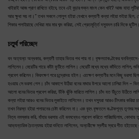
খাইয়াই আজ প্রাণ রাখিতে হইবে, তবে এই বুড়ার শুক্‌ন মাংস কেন খাই? আজ যাহা লুট
আর ক্ষুধা সয় না।” তখন সকলে লোলুপ হইয়া যেখানে কল্যাণী কন্যা লইয়া শুইয়া ছিল, স
শিকার পলাইয়াছে দেখিয়া মার মার শব্দ করিয়া, সেই প্রেতমূর্ত্তি দস্যুদল চারি দিকে ছুটি
চতুর্থ পরিচ্ছেদ
বন অত্যন্ত অন্ধকার, কল্যাণী তাহার ভিতর পথ পায় না। বৃক্ষলতাকণ্টকের ঘনবিন্যাসে
লাগিলেন। মেয়েটির গায়ে কাঁটা ফুটিতে লাগিল। মেয়েটি মধ্যে মধ্যে কাঁদিতে লাগিল, শ
প্রবেশ করিলেন। কিয়ৎক্ষণ পরে চন্দ্রোদয় হইল। এতক্ষণ কল্যাণীর মনে কিছু ভরসা ছিল যে,
হওয়ায় সে ভরসা গেল। চাঁদ আকাশে উঠিয়া বনের মাথার উপরে আলো ঢালিয়া দিল – ভিত
আলো বনের ভিতর প্রবেশ করিয়া, উঁকি ঝুঁকি মারিতে লাগিল। চাঁদ যত উঁচুতে উঠিত
কন্যা লইয়া আরও বনের ভিতর লুকাইতে লাগিলেন। তখন দস্যুরা আরও চীৎকার করিয়া চারি
তখন নিরস্ত হইয়া পলায়নের চেষ্টা করিলেন না। এক বৃহৎ বৃক্ষতলে কণ্টকশূন্য তৃণময় স্
নিত্য নমস্কার করি, যাঁহার ভরসায় এই বনমধ্যেও প্রবেশ করিতে পারিয়াছিলাম, কোথায় তুমি
আভ্যন্তরিক চৈতন্যময় হইয়া শুনিতে লাগিলেন, অন্তরীক্ষে স্বর্গীয় স্বরে গীত হইতেছে