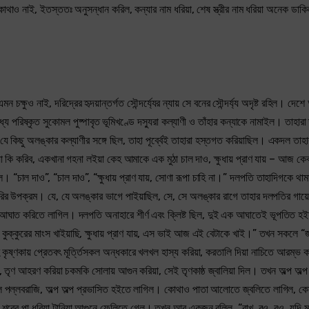
োথাও নাই, ইতস্ততঃ অনুসন্ধান করিল, কন্যার নাম ধরিয়া, শেষ স্ত্রীর নাম ধরিয়া অনেক ডাক
ষুও নাই, দরিদ্রের হৃদয়ান্তর্গত সৌন্দর্য্যের ন্যায় সে বনের সৌন্দর্য্য অদৃষ্ট রহিল। দেশ
িষ্কৃত সুকোমল পুষ্পাবৃত ভূমিখণ্ডে দস্যুরা কল্যাণী ও তাঁহার কন্যাকে নামাইল। তাহারা 
ে কিছু অলঙ্কার কল্যাণীর সঙ্গে ছিল, তাহা পূর্ব্বেই তাহারা হস্তগত করিয়াছিল। একদল তাহা
া কি করিব, একখানা গহনা লইয়া কেহ আমাকে এক মুঠা চাল দাও, ক্ষুধায় প্রাণ যায় – আজ কে
াল দাও”, “চাল দাও”, “ক্ষুধায় প্রাণ যায়, সোণা রূপা চাহি না।” দলপতি তাহাদিগকে থাম
মারির উপক্রম। যে, যে অলঙ্কার ভাগে পাইয়াছিল, সে, সে অলঙ্কার রাগে তাহার দলপতির গায়ে 
ত করিতে লাগিল। দলপতি অনাহারে শীর্ণ এবং ক্লিষ্ট ছিল, দুই এক আঘাতেই ভূপতিত হইয়া
গাল কুক্কুরের মাংস খাইয়াছি, ক্ষুধায় প্রাণ যায়, এস ভাই আজ এই বেটাকে খাই।” তখন সকলে “
 কৃষ্ণকায় প্রেতবৎ মূর্ত্তিসকল অন্ধকারে খলখল হাস্য করিয়া, করতালি দিয়া নাচিতে আরম্ভ
 তৃণ আহরণ করিয়া চকমকি সোলায় আগুন করিয়া, সেই তৃণকাষ্ঠ জ্বালিয়া দিল। তখন অল্প অল্প
তি শ্যামল পল্লবরাজি, অল্প অল্প প্রভাসিত হইতে লাগিল। কোথাও পাতা আলোতে জ্বলিতে লাগিল, 
বের পা ধরিয়া টানিয়া আগুনে ফেলিতে গেল। তখন আর একজন বলিল, “রাখ, রও, রও, যদি ম