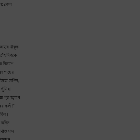
িল; কোন
ে আহার থাকুক
তাঁহাদিগকে
র বিভাগে
বল গাছের
াইতে লাগিল,
ছুঁড়িয়া
 প্রাণত্যাগ
জয় কালী!”
 করিল।
 অগ্নি
কোথাও ঘাস
হামাংস