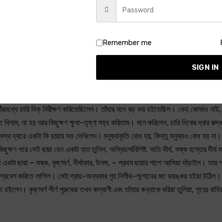
হ্য হয় – মেয়েটির ক্ষুধা-তৃষ্ণা সহ্য হয় না। অতএব আবার তাঁহারা পথ বাহিয়া চলিলেন। সেই 
চটীতে গিয়া স্ত্রী কন্যার মুখে শীতল জল দিতে পারিবেন, প্রাণরক্ষার জন্য মুখে আহার দিতে পার
ততঃ নিরীক্ষণ করিয়া স্ত্রী কল্যাণীকে বলিলেন, “তুমি একটু সাহস করিয়া একা থাক, দেশে যদি
Remember me
দ্র নিষ্ক্রান্ত হইলেন। কলসী অনেক পড়িয়া ছিল।
SIGN IN
ুটীরমধ্যে চারি দিক্‌ নিরীক্ষণ করিতেছিলেন। তাঁহার মনে বড় ভয় হইতেছিল। কেহ কোথাও নাই, 
দিলাম, না হয় আর কিছুক্ষণ ক্ষুধা-তৃষ্ণা সহ্য করিতাম। মনে করিলেন, চারি দিকের দ্বার রুদ
্মুখস্থ দ্বারে একটা কি ছায়ার মত দেখিলেন। মনুষ্যাকৃতি বোধ হয়, কিন্তু মনুষ্যও বোধ হয় ন
ুক্ষণ পরে সেই ছায়া যেন একটা হাত তুলিল, অস্থিচর্ম্মবিশিষ্ট, অতি দীর্ঘ, শুষ্ক হস্তের দীর্ঘ শু
টা ছায়া – শুষ্ক, কৃষ্ণবর্ণ, দীর্ঘাকার, উলঙ্গ, – প্রথম ছায়ার পাশে আসিয়া দাঁড়াইল। তা
প্রবেশ করিতে লাগিল। সেই প্রায়-অন্ধকার গৃহ নিশীথ-শ্মশানের মত ভয়ঙ্কর হইয়া উঠিল
তা হইলেন। কৃষ্ণবর্ণ শীর্ণ পুরুষেরা তখন কল্যাণী এবং তাঁহার কন্যাকে ধরিয়া তুলিয়া, গৃহের বাহি