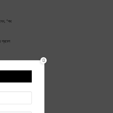
িলেন, “পথ
ে প্রবেশ
ের ছায়ায়,
র নিবিড়
 পল্বল হইতে