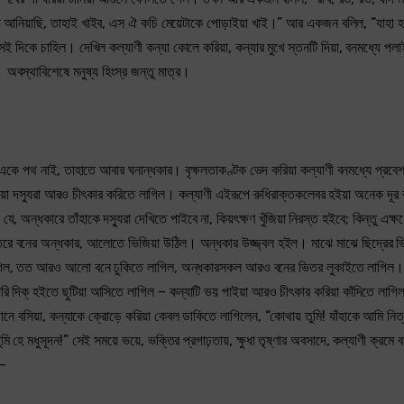
িয়া আনিয়াছি, তাহাই খাইব, এস ঐ কচি মেয়েটাকে পোড়াইয়া খাই।” আর একজন বলিল, “যাহা হ
েই দিকে চাহিল। দেখিল কল্যাণী কন্যা কোলে করিয়া, কন্যার মুখে স্তনটি দিয়া, বনমধ্যে পল
ল। অবস্থাবিশেষে মনুষ্য হিংস্র জন্তু মাত্র।
 একে পথ নাই, তাহাতে আবার ঘনান্ধকার। বৃক্ষলতাকণ্টক ভেদ করিয়া কল্যাণী বনমধ্যে প্রবে
ুনিয়া দস্যুরা আরও চীৎকার করিতে লাগিল। কল্যাণী এইরূপে রুধিরাক্তকলেবর হইয়া অনেক দূর 
 অন্ধকারে তাঁহাকে দস্যুরা দেখিতে পাইবে না, কিয়ৎক্ষণ খুঁজিয়া নিরস্ত হইবে; কিন্তু এক্ষণে
রে বনের অন্ধকার, আলোতে ভিজিয়া উঠিল। অন্ধকার উজ্জ্বল হইল। মাঝে মাঝে ছিদ্রের ভ
ে লাগিল, তত আরও আলো বনে ঢুকিতে লাগিল, অন্ধকারসকল আরও বনের ভিতর লুকাইতে লাগিল।
 দিক্‌ হইতে ছুটিয়া আসিতে লাগিল – কন্যাটি ভয় পাইয়া আরও চীৎকার করিয়া কাঁদিতে লাগি
থানে বসিয়া, কন্যাকে ক্রোড়ে করিয়া কেবল ডাকিতে লাগিলেন, “কোথায় তুমি! যাঁহাকে আমি নিত্
 হে মধুসূদন!” সেই সময়ে ভয়ে, ভক্তির প্রগাঢ়তায়, ক্ষুধা তৃষ্ণার অবসাদে, কল্যাণী ক্রমে বাহ
 –