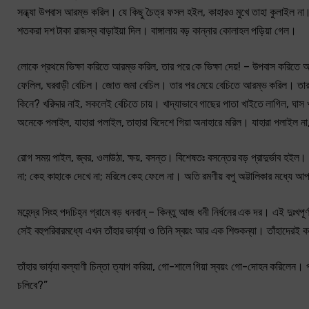
সন্ধ্যা উপবাস আরম্ভ করিল। যে কিছু চৈত্র ফসল হইল, কাহারও মুখে তাহা কুলাইল না
শতকরা দশ টাকা রাজস্ব বাড়াইয়া দিল। বাঙ্গালায় বড় কান্নার কোলাহল পড়িয়া গেল।
লোকে প্রথমে ভিক্ষা করিতে আরম্ভ করিল, তার পরে কে ভিক্ষা দেয়! – উপবাস করিতে 
ফেলিল, ঘরবাড়ী বেচিল। জোত জমা বেচিল। তার পর মেয়ে বেচিতে আরম্ভ করিল। তার পর
কিনে? খরিদ্দার নাই, সকলেই বেচিতে চায়। খাদ্যাভাবে গাছের পাতা খাইতে লাগিল, ঘাস
অনেকে পলাইল, যাহারা পলাইল, তাহারা বিদেশে গিয়া অনাহারে মরিল। যাহারা পলাইল না,
রোগ সময় পাইল, জ্বর, ওলাউঠা, ক্ষয়, বসন্ত। বিশেষতঃ বসন্তের বড় প্রাদুর্ভাব হইল।
না; কেহ কাহাকে দেখে না; মরিলে কেহ ফেলে না। অতি রমণীয় বপু অট্টালিকার মধ্যে 
মহেন্দ্র সিংহ পদচিহ্ন গ্রামে বড় ধনবান্‌ – কিন্তু আজ ধনী নির্ধনের এক দর। এই দুঃখ
সেই বহুপরিবারমধ্যে এখন তাঁহার ভার্য্যা ও তিনি স্বয়ং আর এক শিশুকন্যা। তাঁহাদেরই
তাঁহার ভার্য্যা কল্যাণী চিন্তা ত্যাগ করিয়া, গো-শালে গিয়া স্বয়ং গো-দোহন করিল
চলিবে?”