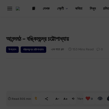
📙
লেখক
শ্রেণী
কবিতা
লিখুন
চলিত
আনন্দমঠ – বঙ্কিমচন্দ্র চট্টোপাধ্যায়
এক পাতা গল্প
153 Mins Read
0
উপন্যাস
বঙ্কিমচন্দ্র চট্টোপাধ্যায়
❤️
👁

🔖
⏱ Read 305 min
A−
A+
⟲
16px
0