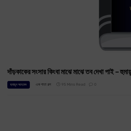
দাঁড়কাকের সংসার কিংবা মাঝে মাঝে তব দেখা পাই – হুমা
এক পাতা গল্প
95 Mins Read
0
হুমায়ূন আহমেদ