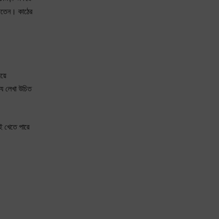
দিতেন। কাঠের
য়ে
যি লেখা উচিত
ছই খেতে পারে