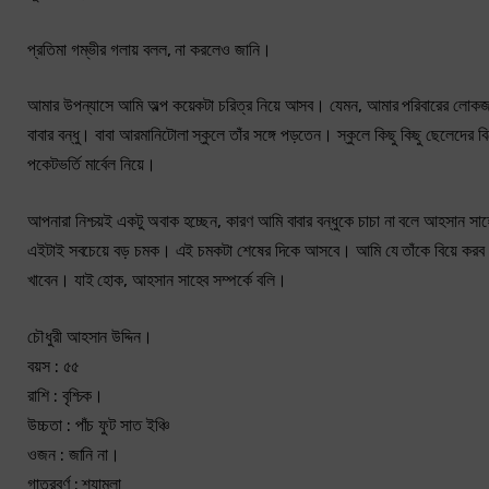
প্রতিমা গম্ভীর গলায় বলল, না করলেও জানি।
আমার উপন্যাসে আমি অল্প কয়েকটা চরিত্র নিয়ে আসব। যেমন, আমার পরিবারের লোকজ
বাবার বন্ধু। বাবা আরমানিটোলা স্কুলে তাঁর সঙ্গে পড়তেন। স্কুলে কিছু কিছু ছেলেদে
পকেটভর্তি মার্বেল নিয়ে।
আপনারা নিশ্চয়ই একটু অবাক হচ্ছেন, কারণ আমি বাবার বন্ধুকে চাচা না বলে আহসান
এইটাই সবচেয়ে বড় চমক। এই চমকটা শেষের দিকে আসবে। আমি যে তাঁকে বিয়ে করব 
খাবেন। যাই হোক, আহসান সাহেব সম্পর্কে বলি।
চৌধুরী আহসান উদ্দিন।
বয়স : ৫৫
রাশি : বৃশ্চিক।
উচ্চতা : পাঁচ ফুট সাত ইঞ্চি
ওজন : জানি না।
গাত্রবর্ণ : শ্যামলা