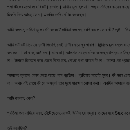
প্লাস্টিকের মতো হয়ে বিকট। দেখাত। মাথায় চুল ছিল না। শুধু ডানদিকের কানের ক
চিরুনি দিয়ে আঁচড়াতেন। একদিন দেখি বেণিও করেছেন।
আমি বললাম, দাদিমা চুলে বেণি করেছ? দাদিমা বললেন, বেণি করলে তোর কী? তুই … দিয
আমি ডট ডট দিয়ে যে শব্দটা লিখেছি সেই শব্দটার মানে খুব খারাপ। হিন্দিতে চুল বলল
বললেন…। না থাক, এটা বলা। যাবে না। আহসান সাহেব যদিও বলেছেন উপন্যাসে মিথ্যা থ
না। উনাকে জিজ্ঞেস করে জেনে নিতে হবে, নোংরা কথা থাকবে কি না। আমরা তো প্রায
আমাদের ক্লাসে একটা মেয়ে আছে, নাম প্রতিমা। প্রতিমার মতোই সুন্দর। কী সরল চেহারা
না। অথচ এই মেয়ে কী যে অসভ্য! তার মুখে সারাক্ষণ নোংরা কথা। একদিন আমাকে বলে ক
আমি বললাম, কেন?
প্রতিমা গলা নামিয়ে বলল, বেঁটে ছেলেদের ওই জিনিস হয় লম্বা। তাদের সঙ্গে Sex কর
তুই করেছিস?