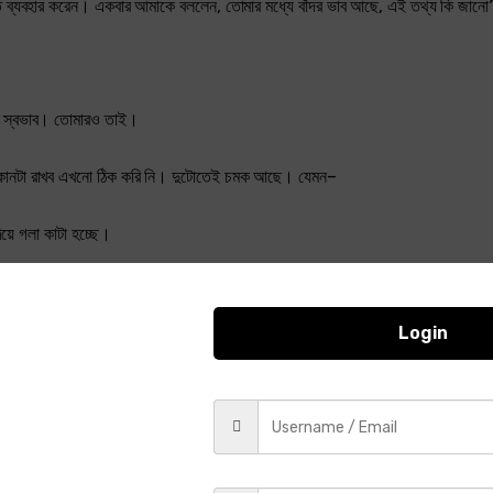
সিত ব্যবহার করেন। একবার আমাকে বললেন, তোমার মধ্যে বাঁদর ভাব আছে, এই তথ্য কি জানো
ির স্বভাব। তোমারও তাই।
। কোনটা রাখব এখনো ঠিক করি নি। দুটোতেই চমক আছে। যেমন–
য়ে গলা কাটা হচ্ছে।
় ডাকল, কে আছ? কে?
Login
যাস ভাব আছে। আমি ডিটেকটিভ উপন্যাস লিখব না, প্রেমের উপন্যাস লিখব। মনে হয় আমি কা
টা ব্যাখ্যা থাকতে হবে। এমন হতে পারে যে, কাক কা কা করছে, সবাই ভুল শুনছে।
মনে করো, তুমি তোমার বাবার সম্পর্কে লিখছ। তোমার বাবা দেখতে কেমন এটা লিখতে হবে। যে
তোমার বাবা কত ফুট কত ইঞ্চি লম্বা এটা বলার দরকার নেই। তবে তিনি লম্বা না খাটো–এটা বল