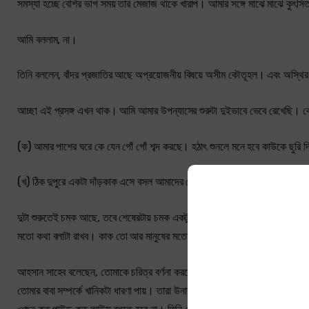
সমস্যা হচ্ছে বেশির ভাগ সময় তার মেজাজ থাকে খারাপ। আমার সঙ্গে মাঝে মাঝে কুৎ
আমি বললাম, না।
তিনি বললেন, বাঁদর প্রজাতির আছে অপ্রয়োজনীয় বিষয়ে অসীম কৌতূহল। এবং অস্থ
আচ্ছা এই প্রসঙ্গ এখন থাক। আমি আমার উপন্যাসের শুরুটা দুইভাবে ভেবে রেখেছি
(ক) আমার পাশের ঘরে কে যেন গোঁ গোঁ শব্দ করছে। হঠাৎ শুনলে মনে হবে কাউকে ছুরি দি
(খ) ঠিক দুপুরে একটা দাঁড়কাক এসে বসল আমাদের রেলিংয়ে। বসেই সে মানুষের গলায
দুটা শুরুতেই চমক আছে, তবে শেষেরটায় চমক একটু বেশি। প্রথমটায় ডিটেকটিভ উপন্
মতো কথা বলাটা রাখব। কাক তো আর মানুষের মতো কথা বলতে পারে না। কাজেই তার এক
আহসান সাহেব বলেছেন, তোমাকে চরিত্র বর্ণনা করতে হবে। পুরোটা না হলেও কিছুটা। 
তোমার বাবা সম্পর্কে খানিকটা ধারণা পায়। তারা উনার একটা ছবি কল্পনা করতে পারে। 