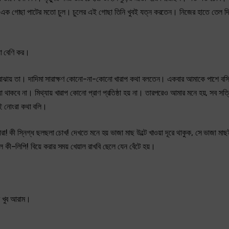
াছে এক গোছা পাটের মতো চুল। চুলের এই গোছা তিনি খুবই যত্ন করতেন। নিজের হাতে তেল 
়া বেণি কর।
ে যা বোঝায় তা। দাদিমা সারাক্ষণ কোনো-না-কোনো খারাপ কথা বলতেন। একবার আমাকে পাশে বসি
াকবে না। মিথ্যায় খারাপ কোনো প্রাণ প্রতিষ্ঠা হয় না। তারপরেও আমার মনে হয়, সব সত্
়ই নোংরা কথা বলি।
! কী স্নিগ্ধ ছলছলা চোখ! দেখতে মনে হয় ভাজা মাছ উল্টে খাওয়া দূরে থাকুক, সে ভাজা মা
ী–লিপি! বিয়ে করার সময় খেয়াল রাখবি ছেলে যেন বেঁটে হয়।
ে খুব আরাম।