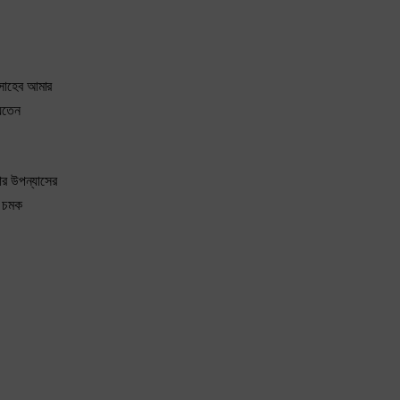
 সাহেব আমার
যেতেন
ার উপন্যাসের
ও চমক