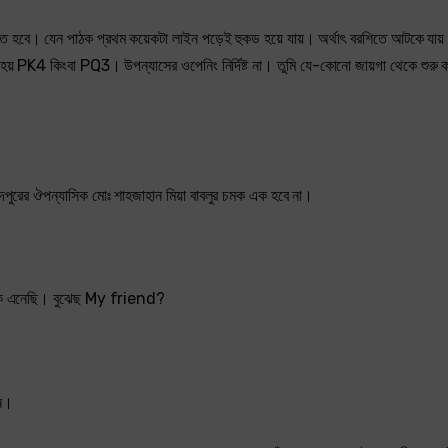
হবে। যেন পাঠক প্রথম কয়েকটা লাইন পড়েই হুকড হয়ে যায়। অর্থাৎ বরশিতে আটকে যায
্ট হয় PK4 কিংবা PQ3। উপন্যাসের ওপেনিং নির্দিষ্ট না। তুমি যে-কোনো জায়গা থেকে শুর
দপুরের ঔপন্যাসিক মোঃ শাহজাহান মিয়া বাবলুর চমক এক হবে না।
 তাকে এনেছি। বুঝেছ My friend?
েন।