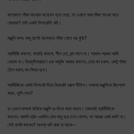
কল্কেতে গাঁজা খাওয়ার অভ্যেস হয়ে গেছে, তা এখানে আর গাঁজা পাওয়া যাবে
কোথায়? তাই একটা সিগারেটই খাই।
মঞ্জুলি বলল, সাধু হলেই কল্কেতে গাঁজা খেতে হয় বুঝি?
স্বামীজি বললেন, পাহাড়ি জায়গা, শীত তো, মন্দ লাগে না। প্রথম-প্রথম আমি
খেতাম না। ত্রিযুগীনারায়ণে এক সাধুজি আমায় বললেন, তোর মন চঞ্চল, একটু গাঁজা
টেনে দ্যাখ, মন স্থির হবে।
স্বামীজিকে একটা সিগারেট দিয়ে নিজেরটা ধরাল নীতিশ। তারপর মঞ্জুলিকে জিগ্যেস
করল, তুমি নেবে?
দু-চোখে ভৎসনা মাখিয়ে মঞ্জুলি দু-দিকে মাথা নাড়ল। তারপরই স্বামীজিকে
বললেন, আপনি হঠাৎ একদিন কেন সাধু হয়ে চলে গেলেন, তা আমরা কেউ জানি না।
সেই গল্পটা বলবেন? অবশ্য যদি বাধা না থাকে—