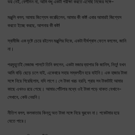
ভয় নেই, বেশীদিন না, আমি শুধু একটা পরীক্ষা করতে এসেছি নিজের সঙ্গে–
মঞ্জুলি বলল, আমায় জিগ্যেস করেছিলেন, আমার কী কষ্ট! এবার আমারই জিগ্যেস
করতে ইচ্ছে করছে, আপনার কী কষ্ট!
স্বামীজি এক দৃষ্টে চেয়ে রইলেন মঞ্জুলির দিকে, একটা দীর্ঘশ্বাস ফেলে বললেন, জানি
না।
পরমুহূর্তেই মেজাজ পালটে তিনি বললেন, একটা মজার ব্যাপার কি জানিস, নিতু! যখন
আমি বাড়ি ছেড়ে চলে যাই, একেবারে সহায় সম্বলহীন হয়ে যাইনি। এক হাজার টাকা
সঙ্গে নিয়ে গিয়েছিলাম, যদি লাগে। সে টাকা খরচ হয়নি, প্রায় সব টাকাটাই আমার
কাছে এখনও রয়ে গেছে। আমার পোঁটলার মধ্যে ওই টাকা পড়ে থাকত যেখানে-
সেখানে, কেউ নেয়নি।
নীতিশ বলল, কলকাতায় কিন্তু অত টাকা সঙ্গে নিয়ে ঘুরবেন না। পকেটমার হয়ে
যেতে পারে।