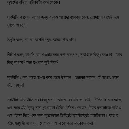
ফ্ল্যাটের ওড়িয়া পরিবারটির কাছ থেকে।
স্বামীজি বললেন, আমার জন্য এরকম আলাদা ব্যবস্থা কেন, তোমাদের সঙ্গেই বসে
খেতে পারতুম।
মঞ্জুলি বলল, না, না, আপনি বসুন, আমরা পরে খাব।
নীতিশ বলল, আপনি তো খাওয়ার সময় কথা বলেন না, মাঝখানে কিছু নেনও না। আর
কিছু লাগবে? আর দু-খানা লুচি দিক?
স্বামীজি খোলা গলায় হা-হা করে হেসে উঠলেন। তারপর বললেন, হাঁ লাগবে, দুটো
কাঁচা লঙ্কা!
স্বামীজি মানে নীতিশের দ্বিজুমামা। তার মায়ের মামাতো ভাই। নীতিশের মনে আছে
এক সময় এই দ্বিজু মামা খুব ভালো টেবিল টেনিস খেলতেন, বিহার ক্যাডারের আই এ
এস পরীক্ষা দিয়ে এক সময় দ্বারভাঙ্গার ডিস্ট্রিক্ট ম্যাজিস্ট্রেট হয়েছিলেন। তারপর
হঠাৎ সন্ন্যাসী হয়ে যান! সে প্রায় দশ-বারো বছর আগেকার কথা।