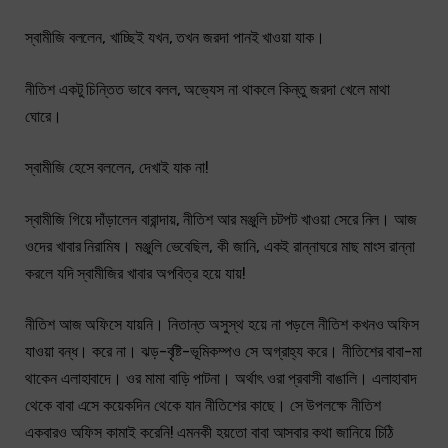
স্বামীজি বললেন, খাচ্ছিই যখন, তখন জরদা পানই খাওয়া যাক।
নীতিশ একটু চিন্তিত ভাবে বলল, অভ্যেস না থাকলে কিন্তু জরদা খেলে মাথা
ঘোরে।
স্বামীজি হেসে বললেন, দেখাই যাক না!
স্বামীজি গিয়ে দাঁড়ালেন বারান্দায়, নীতিশ আর মঞ্জুলি চটপট খাওয়া সেরে নিল। আজ
ওদের খাবার নিরামিষ। মঞ্জুলি ভেবেছিল, কী জানি, একই রান্নাঘরে মাছ মাংস রান্না
করলে যদি স্বামীজির খাবার অপবিত্র হয়ে যায়!
নীতিশ আজ অফিসে যায়নি। নিতান্ত অসুস্থ হয়ে না পড়লে নীতিশ কখনও অফিস
যাওয়া বন্ধ। করে না। ঝড়-বৃষ্টি-ভূমিকম্পও সে অগ্রাহ্য করে। নীতিশের বাবা-মা
থাকেন এলাহাবাদে। ওর মামা বাড়ি পাটনা। অর্থাৎ ওরা প্রবাসী বাঙালি। এলাহাবাদ
থেকে বাবা এসে কয়েকদিন থেকে যান নীতিশের কাছে। সে উপলক্ষে নীতিশ
একবারও অফিস কামাই করেনি! এমনকী হয়তো বাবা আসবার কথা জানিয়ে চিঠি