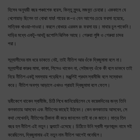
হিসেব অনুযায়ী বছর পঞ্চাশেক বয়েস, কিন্তু সুন্দর, মজবুত চেহারা। এককালে যে
খেলোয়াড় ছিলেন তা বোঝা যায়! গায়ের রং-ও যেন আগের চেয়ে ফরসা হয়েছে,
সাত্বিক খাওয়া-দাওয়া। করলে বোধহয় এরকম রং ফরসা হয়। মাথার চুল পাকেনি।
দাড়ির মধ্যে একটু-আধটু রূপোলি ঝিলিক আছে। গেরুয়া লুঙ্গি ও গেরুয়া চাদর
পরা।
সন্ন্যাসীদের নাম ধরে ডাকতে নেই, তাই নীতিশ আর ওঁকে দ্বিজুমামা বলে না।
সন্ন্যাসীরা কারুর মামা, কাকা, পিসেও থাকেন না, সেইজন্য ওঁকে কী বলে ডাকবে তাই
নিয়ে নীতিশ একটু সমস্যায় পড়েছিল। মঞ্জুলিই প্রথম স্বামীজি বলে সম্বোধন
করে। নীতিশ অবশ্য আড়ালে এখনও প্রায়ই দ্বিজুমামা বলে ফেলে।
হৃষীকেশে থাকেন স্বামীজি, চিঠি লিখে জানিয়েছিলেন যে কয়েকদিনের জন্য তিনি
কলকাতায় আসবেন এবং নীতিশের কাছেই উঠবেন। কেন কলকাতায় আসবেন, সে
কথা লেখেননি, নীতিশের ঠিকানা কী করে জানলেন তাই বা কে জানে। মাত্র তিন
বছর হল নীতিশ এই নতুন। ফ্ল্যাটে এসেছে। চিঠিতে উনি স্বামী প্রণবানন্দ নামে সই
করেছিলেন, দ্বিজুমামার এই নতুন নাম নীতিশ আগেই শুনেছিল।