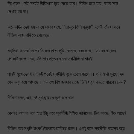
লিখেছেন, সেই সময়ই নীতিশকে টুরে যেতে হবে। নীতিশ চলে যায়, বাবার সঙ্গে
দেখাই হয় না।
অনেকদিন দেখা হয় না যে মামার সঙ্গে, নিতান্ত তিনি সন্ন্যাসী বলেই তাঁর সম্মানে
নীতিশ আজ বাড়িতে থেকেছে।
মঞ্জুলিও অনেকদিন পর নিজের হাতে লুচি বেলেছে, ভেজেছে। তাদের কাজের
লোকটি ব্রাহ্মণ নয়, যদি তার হাতের রান্না স্বামীজি না খান?
পানটা মুখে দেওয়ার একটু পরেই স্বামীজি বুকে চেপে ধরলেন। তার মাথা ঘুরছে, দম
যেন বন্ধ হয়ে আসছে। এক শো বিশ জরদার তেজ তিনি সহ্য করতে পারবেন কেন?
নীতিশ বলল, এই রে! মুখ ধুয়ে ফেলুন! জল খান!
কোনও কথা না বলে হাত উঁচু করে স্বামীজি ইঙ্গিত জানালেন, ঠিক আছে, ঠিক আছে!
নীতিশ আর মঞ্জুলি উৎকণ্ঠিতভাবে তাকিয়ে রইল। একটু বাদে স্বামীজি ধাতস্থ হয়ে