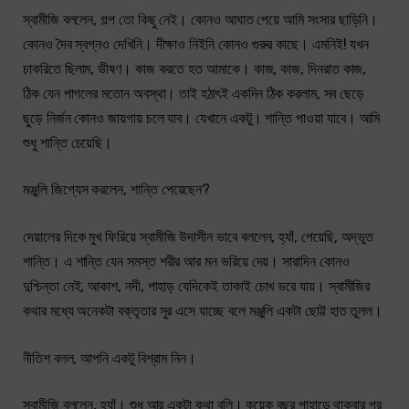
স্বামীজি বললেন, গল্প তো কিছু নেই। কোনও আঘাত পেয়ে আমি সংসার ছাড়িনি।
কোনও দৈব স্বপ্নও দেখিনি। দীক্ষাও নিইনি কোনও গুরুর কাছে। এমনিই! যখন
চাকরিতে ছিলাম, ভীষণ। কাজ করতে হত আমাকে। কাজ, কাজ, দিনরাত কাজ,
ঠিক যেন পাগলের মতোন অবস্থা। তাই হঠাৎই একদিন ঠিক করলাম, সব ছেড়ে
ছুড়ে নির্জন কোনও জায়গায় চলে যাব। যেখানে একটু। শান্তি পাওয়া যাবে। আমি
শুধু শান্তি চেয়েছি।
মঞ্জুলি জিগ্যেস করলেন, শান্তি পেয়েছেন?
দেয়ালের দিকে মুখ ফিরিয়ে স্বামীজি উদাসীন ভাবে বললেন, হ্যাঁ, পেয়েছি, অদ্ভুত
শান্তি। এ শান্তি যেন সমস্ত শরীর আর মন ভরিয়ে দেয়। সারাদিন কোনও
দুশ্চিন্তা নেই, আকাশ, নদী, পাহাড় যেদিকেই তাকাই চোখ ভরে যায়। স্বামীজির
কথার মধ্যে অনেকটা বক্তৃতার সুর এসে যাচ্ছে বলে মঞ্জুলি একটা ছোট্ট হাত তুলল।
নীতিশ বলল, আপনি একটু বিশ্রাম নিন।
স্বামীজি বললেন, হ্যাঁ। শুধু আর একটা কথা বলি। কয়েক বছর পাহাড়ে থাকবার পর