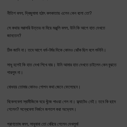
নীতিশ বলল, দ্বিজুমামা হঠাৎ কলকাতায় এলেন কেন বলো তো?
সে কথায় সরাসরি উত্তর না দিয়ে মঞ্জুলি বলল, উনি কি আগে হাত দেখতে
জানতেন?
ঠিক জানি না। তবে আগে ধর্ম-টর্মর দিকে কোনও ঝোঁক ছিল বলে শুনিনি।
সাধু হলেই কি হাত দেখা শিখে যায়। উনি আমার হাত দেখতে চাইলেন কেন বুঝতে
পারলুম না।
বোধহয় তোমার কোনও গোপন কথা জেনে ফেলেছেন।
বিকেলবেলা স্বামীজিকে ঘরে খুঁজে পাওয়া গেল না। ফ্ল্যাটেও নেই। তবে কি ছাদে
গেলেন? সন্ধেবেলা নির্জনে জপতপ করা অভ্যেস।
প্রাণতোষ বলল, সাধুবাবা তো বেরিয়ে গেলেন দেখলুম!