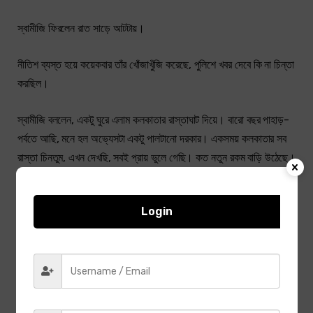
স্বামীজি ফিরলেন রাত সাড়ে আটটায়।
নীতিশ ব্যস্ত হয়ে কয়েকবার তাঁর খোঁজাখুঁজি করেছে, পুলিশে খবর দেবে কি না চিন্তা
করছিল।
স্বামীজি বললেন, একটু ঘুরে এলাম কলকাতার রাস্তাঘাট দিয়ে। বারো বছর পাহাড়-
পর্বতে আছি, মনে হল অভ্যেসটা একটু পালটানো দরকার। একসময় কলকাতার সব
রাস্তা চিনতুম, এখন দেখছি, সবই প্রায় ভুলে গেছি। কত নতুন রকম বাড়ি উঠেছে।
নীতিশ বলল, প্রথম দিনটা আপনি একা না বেরুলেই পারতেন। আমি আপনাকে
Login
ঘুরিয়ে আনতাম।
স্বামীজি বললেন, না, আমি একাই ঘুরতে চাই। তবে, মনে হল কলকাতার লোক
গেরুয়া কাপড় পরা মানুষদের বিশেষ পছন্দ করে না! কী রকম যেন ব্যাঁকা-বাঁকা ভাবে
তাকায়। ট্রামে উঠেছি, একজন লোক ইচ্ছে করে পা মাড়িয়ে দিল!