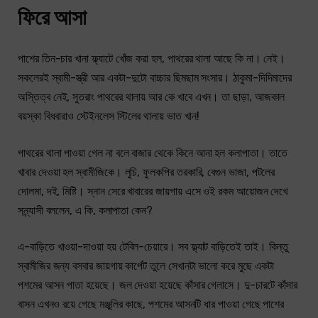
ফিরে আসা
পাশের তিন-চার খানা ফ্ল্যাটে খোঁজ করা হল, পাথরের থালা আছে কি না। নেই।
সকলেরই স্বামী-স্ত্রী আর একটা-দুটো বাচ্চার ছিমছাম সংসার। ঠাকুমা-দিদিমাদের
অস্তিত্ব নেই, সুতরাং পাথরের থালায় আর কে খাবে এখন। তা ছাড়া, আজকাল
বয়স্কা বিধবারাও স্টেইনলেস স্টিলের থালায় ভাত খান!
পাথরের থালা পাওয়া গেল না বলে বাজার থেকে কিনে আনা হল কলাপাতা। তাতে
খাবার দেওয়া হল স্বামীজিকে। লুচি, ফুলকপির তরকারি, বেগুন ভাজা, পটলের
দোলমা, দই, মিষ্টি। স্নান সেরে খাবারের জায়গায় এসে ওই রকম আয়োজন দেখে
সন্ন্যাসী বললেন, এ কি, কলাপাতা কেন?
এ-বাড়িতে খাওয়া-দাওয়া হয় টেবিল-চেয়ারে। সব ফ্ল্যাট বাড়িতেই তাই। কিন্তু
স্বামীজির জন্য বসবার জায়গায় কার্পেট তুলে সেখানটা ভালো করে মুছে একটা
পশমের আসন পাতা হয়েছে। জল দেওয়া হয়েছে কাঁসার গেলাসে। দু-চারটে কাঁসার
বাসন এখনও রয়ে গেছে মঞ্জুলির কাছে, পশমের আসনটি ধার পাওয়া গেছে পাশের