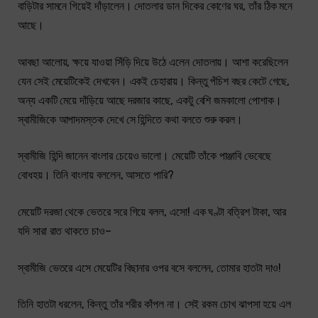
বাড়িটার সামনে গিয়েই দাঁড়ালেন। দোতলার ডান দিকের কোণের ঘর, তাঁর ঠিক মনে
আছে।
আবছা আলোয়, ক্ষয়ে যাওয়া সিঁড়ি দিয়ে উঠে এলেন দোতলায়। আশা করেছিলেন
যেন সেই মেয়েটিকেই দেখবেন। একই চেহারায়। কিন্তু পঁচিশ বছর কেটে গেছে,
অন্য একটি মেয়ে দাঁড়িয়ে আছে দরজার কাছে, একটু বেশি জমকালো পোশাক।
স্বামীজিকে আপাদমস্তক দেখে সে হিন্দিতে কথা বলতে শুরু করল।
স্বামীজি হিন্দি জানেন বাংলার চেয়েও ভালো। মেয়েটি তাঁকে পাঞ্জাবি ভেবেছে
বোধহয়। তিনি বাংলায় বললেন, আসতে পারি?
মেয়েটি দরজা থেকে ভেতরে সরে গিয়ে বলল, এসো! এক ঘণ্টা বত্রিশ টাকা, আর
যদি সারা রাত থাকতে চাও–
স্বামীজি ভেতরে এসে মেয়েটির বিছানার ওপর বসে বললেন, তোমার হাতটা দাও!
তিনি হাতটা ধরলেন, কিন্তু তাঁর শরীর কাঁপল না। সেই রকম চোখ ঝাপসা হয়ে এল