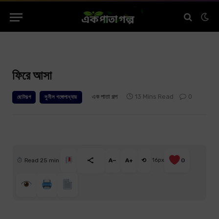
ফিরে আসা
এক পাতা গল্প
13 Mins Read
0
ছোটগল্প
সুনীল গঙ্গোপাধ্যায়
Read 25 min
A−
A+
⟲
16px
0