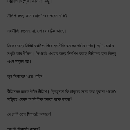
মঞ্জলিও জিগ্যেস করল না কিছু।
নীতিশ বলল, আমার হাতটাও দেখবেন নাকি?
স্বামীজি বললেন, না, তোর সব ঠিক আছে।
নিজের জন্য নির্দিষ্ট ঘরটিতে গিয়ে স্বামীজি বসলেন খাটের ওপর। দুটো চেয়ারে
মঞ্জুলি আর নীতিশ। সিগারেট খাওয়ার জন্য নিশপিশ করছে নীতিশের হাত কিন্তু
এখন সম্ভব নয়।
তুই সিগারেট খেতে পারিস!
রীতিমতন চমকে উঠল নীতিশ। দ্বিজুমামা কি মানুষের মনের কথা বুঝতে পারেন?
সত্যিই এরকম অলৌকিক ক্ষমতা থাকে কারুর?
দে দেখি তোর সিগারেট আমাকে!
আপনি সিগারেট খাবেন?