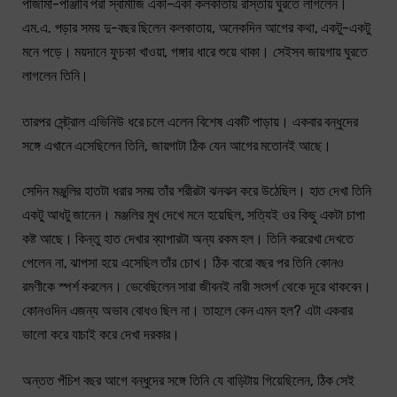
পাজামা-পাঞ্জাবি পরা স্বামীজি একা-একা কলকাতায় রাস্তায় ঘুরতে লাগলেন।
এম.এ. পড়ার সময় দু-বছর ছিলেন কলকাতায়, অনেকদিন আগের কথা, একটু-একটু
মনে পড়ে। ময়দানে ফুচকা খাওয়া, গঙ্গার ধারে শুয়ে থাকা। সেইসব জায়গায় ঘুরতে
লাগলেন তিনি।
তারপর সেন্ট্রাল এভিনিউ ধরে চলে এলেন বিশেষ একটি পাড়ায়। একবার বন্ধুদের
সঙ্গে এখানে এসেছিলেন তিনি, জায়গাটা ঠিক যেন আগের মতোনই আছে।
সেদিন মঞ্জুলির হাতটা ধরার সময় তাঁর শরীরটা ঝনঝন করে উঠেছিল। হাত দেখা তিনি
একটু আধটু জানেন। মঞ্জলির মুখ দেখে মনে হয়েছিল, সত্যিই ওর কিছু একটা চাপা
কষ্ট আছে। কিন্তু হাত দেখার ব্যাপারটা অন্য রকম হল। তিনি কররেখা দেখতে
পেলেন না, ঝাপসা হয়ে এসেছিল তাঁর চোখ। ঠিক বারো বছর পর তিনি কোনও
রমণীকে স্পর্শ করলেন। ভেবেছিলেন সারা জীবনই নারী সংসর্গ থেকে দূরে থাকবেন।
কোনওদিন এজন্য অভাব বোধও ছিল না। তাহলে কেন এমন হল? এটা একবার
ভালো করে যাচাই করে দেখা দরকার।
অন্তত পঁচিশ বছর আগে বন্ধুদের সঙ্গে তিনি যে বাড়িটায় গিয়েছিলেন, ঠিক সেই