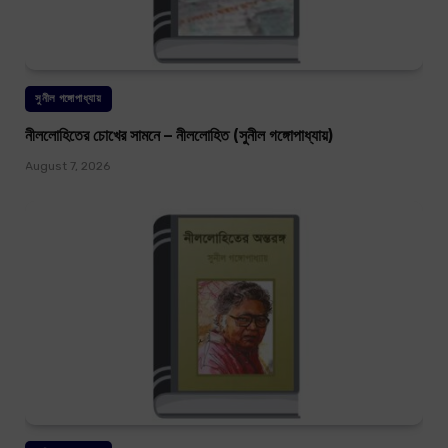
সুনীল গঙ্গোপাধ্যায়
নীললোহিতের চোখের সামনে – নীললোহিত (সুনীল গঙ্গোপাধ্যায়)
August 7, 2026