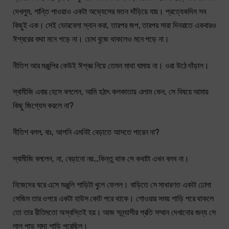
দেখলুম, শান্তি পাওয়াও একটা অভ্যেসের মতন দাঁড়িয়ে যায়। প্রত্যেকদিন সব
কিছুই এক। সেই ভোরবেলা স্নান করা, তারপর জপ, তারপর সারা দিনরাতে একবারও
ঈশ্বরের কথা মনে পড়ে না। চোখ বুজে থাকলেও মনে পড়ে না।
নীতিশ আর মঞ্জুলির কেউই ঈশ্বর নিয়ে তেমন মাথা ঘামায় না। ওরা উঠে দাঁড়াল।
স্বামীজি এবার হেসে বললেন, আমি হঠাৎ কলকাতায় এলাম কেন, সে বিষয়ে আমায়
কিছু জিগ্যেস করলে না?
নীতিশ বলল, বাঃ, আপনি এমনিই বেড়াতে আসতে পারেন না?
স্বামীজি বললেন, না, বেড়ানো নয়…কিন্তু থাক সে কথাটা এখন বলব না।
নিজেদের ঘরে এসে মঞ্জুলি শাড়িটা খুলে ফেলল। বাড়িতে সে সাধারণত একটা ঢোলা
সেজিম তার ওপরে একটা হাউস কোট পরে থাকে। শোওয়ার সময় শাড়ি পরে থাকলে
তো তার রীতিমতো অস্বস্তিই হয়। আজ সন্ন্যাসীর প্রতি সম্মান দেখানোর জন্য সে
লাল পাড় সাদা শাড়ি পরেছিল।