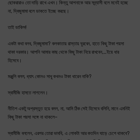
ছোকরারাও তো দাড়ি রাখে এখন। কিন্তু আপনাকে আর সন্ন্যাসী বলে মনেই হচ্ছে
না, দ্বিজুমামা বলে ডাকতে ইচ্ছে করছে।
তাই ডাকিস!
একটা কথা বলব, দ্বিজুমামা? কলকাতায় রাস্তায় ঘুরবেন, হাতে কিছু টাকা পয়সা
থাকা দরকার। আপনি আমার কাছ থেকে কিছু টাকা নিয়ে রাখবেন,…ইয়ে ধার
হিসেবে।
মঞ্জুলি বলল, ধ্যাৎ কোনও সাধু কখনও টাকা ধারেন নাকি?
স্বামীজি হাসতে লাগলেন।
নীতিশ একটু অপ্রস্তুত হয়ে বলল, না, আমি ঠিক সেই হিসেবে বলিনি, মানে এমনিই
কিছু টাকা পয়সা সঙ্গে না থাকলে–
স্বামীজি বললেন, এরপর তোরা ভাববি, এ লোকটা আর কতদিন ঘাড়ে চেপে থাকবে?