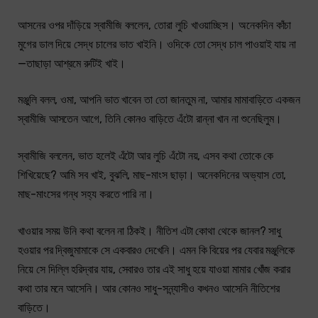
আসনের ওপর দাঁড়িয়ে স্বামীজি বললেন, তোরা লুচি খাওয়াচ্ছিস। অনেকদিন কাঁচা
মুগের ডাল দিয়ে সেদ্ধ চালের ভাত খাইনি। ওদিকে তো সেদ্ধ চাল পাওয়াই যায় না
—তাছাড়া আশ্রমে রুটিই খাই।
মঞ্জুলি বলল, ওমা, আপনি ভাত খাবেন তা তো জানতুম না, আমার মামাবাড়িতে একজন
স্বামীজি আসতেন আগে, তিনি কোনও বাড়িতে এঁটো রান্না খান না শুনেছিলুম।
স্বামীজি বললেন, ভাত হলেই এঁটো আর লুচি এঁটো নয়, এসব কথা তোকে কে
শিখিয়েছে? আমি সব খাই, বুঝলি, মাছ-মাংস ছাড়া। অনেকদিনের অভ্যাস তো,
মাছ-মাংসের গন্ধ সহ্য করতে পারি না।
খাওয়ার সময় উনি কথা বলেন না ঠিকই। নীতিশ এটা কোথা থেকে জানল? সাধু
হওয়ার পর দ্বিজুমামাকে সে একবারও দেখেনি। এমন কি বিয়ের পর যেবার মঞ্জুলিকে
নিয়ে সে দিল্লি হরিদ্বার যায়, সেবারও তার এই সাধু হয়ে যাওয়া মামার খোঁজ করার
কথা তার মনে আসেনি। আর কোনও সাধু-সন্ন্যাসীও কখনও আসেনি নীতিশের
বাড়িতে।