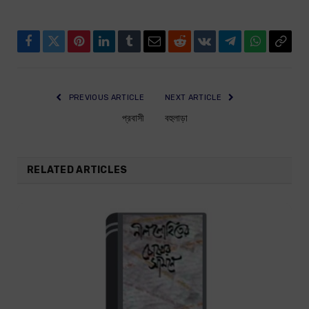
Facebook
Twitter
Pinterest
LinkedIn
Tumblr
Email
Reddit
VKontakte
Telegram
WhatsApp
Copy
Link
PREVIOUS ARTICLE
NEXT ARTICLE
প্রবাসী
বহুলাড়া
RELATED ARTICLES