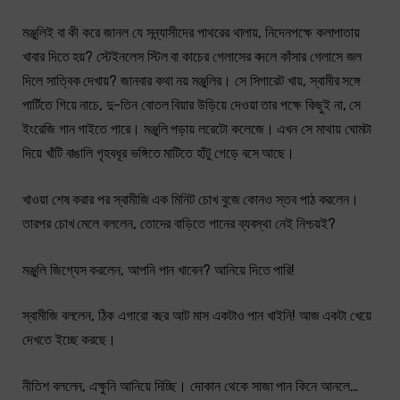
মঞ্জুলিই বা কী করে জানল যে সন্ন্যাসীদের পাথরের থালায়, নিদেনপক্ষে কলাপাতায়
খাবার দিতে হয়? স্টেইনলেস স্টিল বা কাচের গেলাসের বদলে কাঁসার গেলাসে জল
দিলে সাত্বিক দেখায়? জানবার কথা নয় মঞ্জুলির। সে সিগারেট খায়, স্বামীর সঙ্গে
পার্টিতে গিয়ে নাচে, দু-তিন বোতল বিয়ার উড়িয়ে দেওয়া তার পক্ষে কিছুই না, সে
ইংরেজি গান গাইতে পারে। মঞ্জুলি পড়ায় লরেটো কলেজে। এখন সে মাথায় ঘোমটা
দিয়ে খাঁটি বাঙালি গৃহবধূর ভঙ্গিতে মাটিতে হাঁটু গেড়ে বসে আছে।
খাওয়া শেষ করার পর স্বামীজি এক মিনিট চোখ বুজে কোনও স্তব পাঠ করলেন।
তারপর চোখ মেলে বললেন, তোদের বাড়িতে পানের ব্যবস্থা নেই নিশ্চয়ই?
মঞ্জুলি জিগ্যেস করলেন, আপনি পান খাবেন? আনিয়ে দিতে পারি!
স্বামীজি বললেন, ঠিক এগারো বছর আট মাস একটাও পান খাইনি! আজ একটা খেয়ে
দেখতে ইচ্ছে করছে।
নীতিশ বললেন, এক্ষুনি আনিয়ে দিচ্ছি। দোকান থেকে সাজা পান কিনে আনলে…