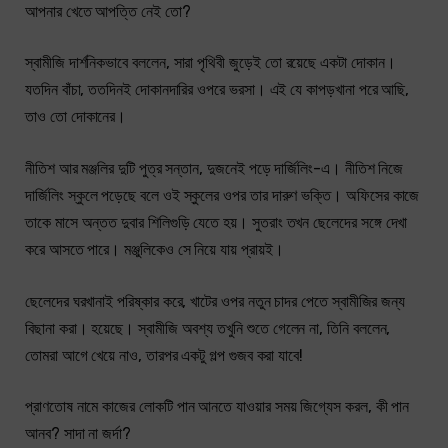
আপনার খেতে আপত্তি নেই তো?
স্বামীজি দার্শনিকভাবে বললেন, সারা পৃথিবী জুড়েই তো রয়েছে একটা দোকান।
যতদিন বাঁচা, ততদিনই দোকানদারির ওপরে ভরসা। এই যে কাপড়খানা পরে আছি,
তাও তো দোকানের।
নীতিশ আর মঞ্জলির দুটি পুত্র সন্তান, দুজনেই পড়ে দার্জিলিং-এ। নীতিশ নিজে
দার্জিলিং স্কুলে পড়েছে বলে ওই স্কুলের ওপর তার দারুণ ভক্তি। অফিসের কাজে
তাকে মাসে অন্তত দুবার শিলিগুড়ি যেতে হয়। সুতরাং তখন ছেলেদের সঙ্গে দেখা
করে আসতে পারে। মঞ্জুলিকেও সে নিয়ে যায় প্রায়ই।
ছেলেদের ঘরখানাই পরিষ্কার করে, খাটের ওপর নতুন চাদর পেতে স্বামীজির জন্য
বিছানা করা। হয়েছে। স্বামীজি অবশ্য তখুনি শুতে গেলেন না, তিনি বললেন,
তোমরা আগে খেয়ে নাও, তারপর একটু গল্প গুজব করা যাবে!
প্রাণতোষ নামে কাজের লোকটি পান আনতে যাওয়ার সময় জিগ্যেস করল, কী পান
আনব? সাদা না জর্দা?