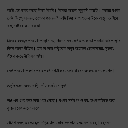
আমি তো কারুর কাছে দীক্ষা নিইনি। নিজের ইচ্ছেয় সন্ন্যাসী হয়েছি। আমায় যখনই
কেউ জিগ্যেস করে, তোমার গুরু কে? আমি হিমালয় পাহাড়ের দিকে আঙুল দেখিয়ে
বলি, ওই যে আমার গুরু!
নিজের ব্যবহৃত পাজামা-পাঞ্জাবি নয়, পরদিন সকালেই একজোড়া পাজামা আর পাঞ্জাবি
কিনে আনল নীতিশ। তার মা মামা বাড়িতেই মানুষ হয়েছেন ছেলেবেলায়, সুতরাং
ওঁদের কাছে নীতিশরা ঋণী।
সেই পাজামা-পাঞ্জাবি পরার পরই স্বামীজির চেহারাটা যেন একেবারে বদলে গেল।
মঞ্জুলি বলল, এবার দাড়ি গোঁফ কেটে ফেলুন!
নাঃ! এর ওপর বড্ড মায়া পড়ে গেছে। যখনই মনটা চঞ্চল হয়, তখন দাড়িতে হাত
বুলালে বেশ ভালো লাগে।
নীতিশ বলল, এরকম চুল দাড়িওয়ালা লোক কলকাতায় অনেক আছে। ছেলে-