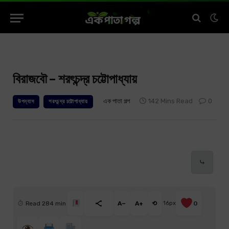
বিরাজবৌ – শরৎচন্দ্র চট্টোপাধ্যায়
এক পাতা গল্প
142 Mins Read
0
উপন্যাস
শরৎচন্দ্র চট্টোপাধ্যায়
⤷
Read 284 min
A−
A+
⟲
16px
0