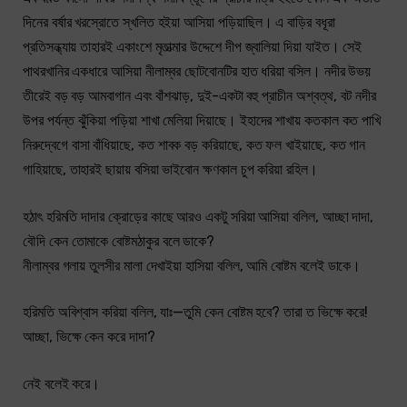
দিনের বর্ষার খরস্রোতে স্খলিত হইয়া আসিয়া পড়িয়াছিল। এ বাড়ির বধূরা
প্রতিসন্ধ্যায় তাহারই একাংশে মৃতাত্মার উদ্দেশে দীপ জ্বালিয়া দিয়া যাইত। সেই
পাথরখানির একধারে আসিয়া নীলাম্বর ছোটবোনটির হাত ধরিয়া বসিল। নদীর উভয়
তীরেই বড় বড় আমবাগান এবং বাঁশঝাড়, দুই-একটা বহু প্রাচীন অশ্বত্থ, বট নদীর
উপর পর্যন্ত ঝুঁকিয়া পড়িয়া শাখা মেলিয়া দিয়াছে। ইহাদের শাখায় কতকাল কত পাখি
নিরুদ্বেগে বাসা বাঁধিয়াছে, কত শাবক বড় করিয়াছে, কত ফল খাইয়াছে, কত গান
গাহিয়াছে, তাহারই ছায়ায় বসিয়া ভাইবোন ক্ষণকাল চুপ করিয়া রহিল।
হঠাৎ হরিমতি দাদার ক্রোড়ের কাছে আরও একটু সরিয়া আসিয়া বলিল, আচ্ছা দাদা,
বৌদি কেন তোমাকে বোষ্টমঠাকুর বলে ডাকে?
নীলাম্বর গলায় তুলসীর মালা দেখাইয়া হাসিয়া বলিল, আমি বোষ্টম বলেই ডাকে।
হরিমতি অবিশ্বাস করিয়া বলিল, যাঃ—তুমি কেন বোষ্টম হবে? তারা ত ভিক্ষে করে!
আচ্ছা, ভিক্ষে কেন করে দাদা?
নেই বলেই করে।