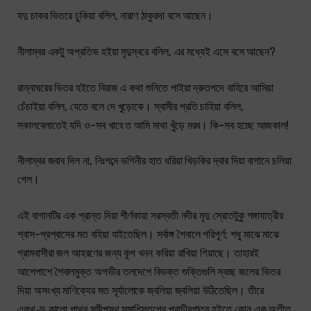
যদু চাকর ভিতরে ঢুকিয়া বলিল, নারাণ ঠাকুরদা বসে আছেন।
নীলাম্বর একটু অপ্রতিভ হইয়া মৃদুস্বরে বলিল, এর মধ্যেই এসে বসে আছেন?
রান্নাঘরের ভিতর হইতে বিরাজ এ কথা শুনিতে পাইয়া দ্রুতপদে বাহিরে আসিয়া
চেঁচাইয়া বলিল, যেতে বলে দে খুড়োকে। স্বামীর প্রতি চাহিয়া বলিল,
সকালবেলাতেই যদি ও-সব খাবে ত আমি মাথা খুঁড়ে মরব। কি-সব হচ্ছে আজকাল!
নীলাম্বর জবাব দিল না, নিঃশব্দে ভগিনীর হাত ধরিয়া খিড়কির দ্বার দিয়া বাগানে চলিয়া
গেল।
এই বাগানটির এক প্রান্ত দিয়া শীর্ণকায়া সরস্বতী নদীর মৃদু স্রোতটুকু গঙ্গাযাত্রীর
শ্বাস-প্রশ্বাসের মত বহিয়া যাইতেছিল। সর্বাঙ্গ শৈবালে পরিপূর্ণ; শধু মাঝে মাঝে
গ্রামবাসীরা জল আহরণের জন্য কূপ খনন করিয়া রাখিয়া গিয়াছে। তাহারই
আশেপাশে শৈবালমুক্ত অগভীর তলদেশে বিভক্ত শুক্তিগুলি স্বচ্ছ জলের ভিতর
দিয়া অসংখ্য মাণিক্যের মত সূর্যালোকে জ্বলিয়া জ্বলিয়া উঠিতেছিল। তীরে
একখণ্ড কালো পাথর সমীপস্থ সমাধিস্তূপের প্রাচীরগাত্র হইতে কোন এক অতীত