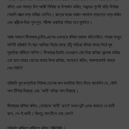
বসিত এবং সমস্ত দিন আর্জি লিখিয়া যা উপার্জন করিত, সন্ধ্যার পূর্বেই বাড়ি ফিরিয়া
সেগুলি বাক্সে বন্ধ করিয়া ফেলিত। রাত্রে ঘরের দরজা-জানালা স্বহস্তে বন্ধ করিত
এবং স্ত্রীকে দিয়া পুন:পুন: পরীক্ষা করাইয়া লইয়া তবে ঘুমাইত।
আজ সকালে নীলাম্বর চন্ডীমণ্ডপের একধারে বসিয়া তামাক খাইতেছিল, তাহার অনূঢ়া
ভগিনী হরিমতি নি:শব্দে আসিয়া পিঠের কাছে হাঁটু গাড়িয়া বসিয়া দাদার পিঠে মুখ
লুকাইয়া কাঁদিতে লাগিল। নীলাম্বর হুঁকাটা দেওয়ালে ঠেস দিয়া রাখিয়া আন্দাজ করিয়া
এক হাত তাহার বোনের মাথার উপর রাখিয়া, সস্নেহে কহিল, সকালবেলাই কান্না
কেন দিদি?
হরিমতি মুখ রগড়াইয়া পিঠময় চোখের জল মাখাইয়া দিতে দিতে জানাইল যে, বৌদি
গাল টিপিয়া দিয়াছে এবং ‘কানী’ বলিয়া গাল দিয়াছে।
নীলাম্বর হাসিয়া বলিল, তোমাকে ‘কানী’ বলে? অমন দু্টি চোক থাকতে যে কানী
বলে, সে-ই কানী। কিন্তু গাল টিপে দেয় কেন?
হরিমতি কাঁদিতে কাঁদিতে বলিল, মিছিমিছি।