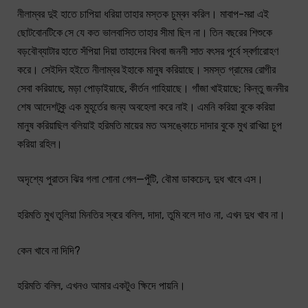
নীলাম্বর দুই হাতে চাপিয়া ধরিয়া তাহার মস্তক চুম্বন করিল। মাবাপ-মরা এই
ছোটবোনটিকে সে যে কত ভালবাসিত তাহার সীমা ছিল না। তিন বছরের শিশুকে
বড়বৌব্যাটার হাতে সঁপিয়া দিয়া তাহাদের বিধবা জননী সাত বৎসর পূর্বে স্বর্গারোহণ
করে। সেইদিন হইতে নীলাম্বর ইহাকে মানুষ করিয়াছে। সমস্ত গ্রামের রোগীর
সেবা করিয়াছে, মড়া পোড়াইয়াছে, কীর্তন গাহিয়াছে। গাঁজা খাইয়াছে; কিন্তু জননীর
শেষ আদেশটুকু এক মুহূর্তের জন্য অবহেলা করে নাই। এমনি করিয়া বুকে করিয়া
মানুষ করিয়াছিল বলিয়াই হরিমতি মায়ের মত অসঙ্কোচে দাদার বুকে মুখ রাখিয়া চুপ
করিয়া রহিল।
অদৃশ্যে পুরাতন ঝির গলা শোনা গেল—পুঁটি, বৌমা ডাকচেন, দুধ খাবে এস।
হরিমতি মুখ তুলিয়া মিনতির স্বরে বলিল, দাদা, তুমি বলে দাও না, এখন দুধ খাব না।
কেন খাবে না দিদি?
হরিমতি বলিল, এখনও আমার একটুও ক্ষিদে পায়নি।