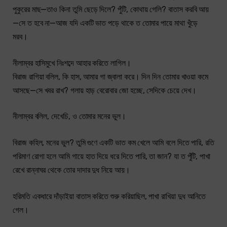
পুকুরের মাছ—তাও কিনা তুমি ছেড়ে দিলে? পুঁটি, কোথায় গেলি? বাতাস করবি আয়
—সে ত হবে না—আজ যদি একটি ভাত পড়ে থাকে ত তোমার পায়ে মাথা খুঁড়ে
মরব।
নীলাম্বর হাসিমুখে নিঃশব্দে আহার করিতে লাগিল।
বিরাজ রাগিয়া বলিল, কি হাস, আমার গা জ্বালা করে। দিন দিন তোমার খাওয়া কমে
আসছে—সে খবর রাখ? গলায় হাড় বেরোবার জো হচ্ছে, সেদিকে চেয়ে দেখ।
নীলাম্বর বলিল, দেখেচি, ও তোমার মনের ভুল।
বিরাজ কহিল, মনের ভুল? তুমি গুণে একটি ভাত কম খেলে আমি বলে দিতে পারি, রতি
পরিমাণ রোগা হলে আমি গায়ে হাত দিয়ে ধরে দিতে পারি, তা জান? যা ত পুঁটি, পাখা
রেখে রান্নাঘর থেকে তোর দাদার দুধ নিয়ে আয়।
হরিমতি একধারে দাঁড়াইয়া বাতাস করিতে শুরু করিয়াছিল, পাখা রাখিয়া দুধ আনিতে
গেল।