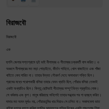
বিরাজবৌ
বিরাজবৌ
এক
হুগলি জেলার সপ্তগ্রামে দুই ভাই নীলাম্বর ও পীতাম্বর চক্রবর্তী বাস করিত। ও
অঞ্চলে নীলাম্বরের মত মড়া পোড়াইতে, কীর্তন গাহিতে, খোল বাজাইতে এবং গাঁজা
খাইতে কেহ পারিত না। তাহার উন্নত গৌরবর্ণ দেহে অসাধারণ শক্তি ছিল।
গ্রামের মধ্যে পরোপকারী বলিয়া তাহার যেমন খ্যাতি ছিল, গোঁয়ার বলিয়া তেমনই
একটা অখ্যাতিও ছিল। কিন্তু ছোটভাই পীতাম্বর সম্পূর্ণ ভিন্ন প্রকৃতির লোক।
সে খর্বকায় এবং কৃশ। মানুষ মরিয়াছে শুনিলেই তাহার সন্ধ্যার পর গা ছম্‌ছম্ করিত।
দাদার মত অমন মূর্খও নয়, গোঁয়ারতুমির ধার দিয়াও সে চলিত না। সকালবেলা ভাত
খাইয়া দপ্তর বগলে করিয়া হুগলির আদালতের পশ্চিম দিকের একটা গাছতলায় গিয়া