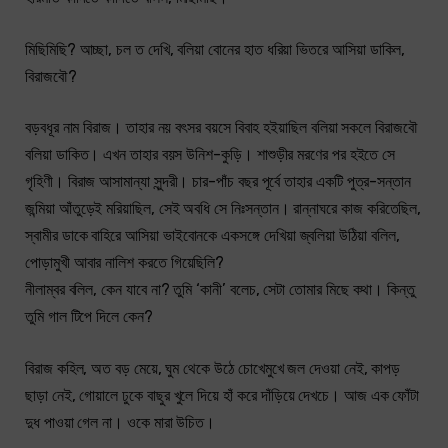
মিছিমিছি? আচ্ছা, চল ত দেখি, বলিয়া বোনের হাত ধরিয়া ভিতরে আসিয়া ডাকিল,
বিরাজবৌ?
বড়বধূর নাম বিরাজ। তাহার নয় বৎসর বয়সে বিবাহ হইয়াছিল বলিয়া সকলে বিরাজবৌ
বলিয়া ডাকিত। এখন তাহার বয়স উনিশ-কুড়ি। শাশুড়ীর মরণের পর হইতে সে
গৃহিণী। বিরাজ আসামান্যা সুন্দরী। চার-পাঁচ বছর পূর্বে তাহার একটি পুত্র-সন্তান
জন্মিয়া আঁতুড়েই মরিয়াছিল, সেই অবধি সে নিঃসন্তান। রান্নাঘরে কাজ করিতেছিল,
স্বামীর ডাকে বাহিরে আসিয়া ভাইবোনকে একসঙ্গে দেখিয়া জ্বলিয়া উঠিয়া বলিল,
পোড়ামুখী আবার নালিশ করতে গিয়েছিলি?
নীলাম্বর বলিল, কেন যাবে না? তুমি ‘কানী’ বলেচ, সেটা তোমার মিছে কথা। কিন্তু
তুমি গাল টিপে দিলে কেন?
বিরাজ কহিল, অত বড় মেয়ে, ঘুম থেকে উঠে চোখেমুখে জল দেওয়া নেই, কাপড়
ছাড়া নেই, গোয়ালে ঢুকে বাছুর খুলে দিয়ে হাঁ করে দাঁড়িয়ে দেখচে। আজ এক ফোঁটা
দুধ পাওয়া গেল না। ওকে মারা উচিত।