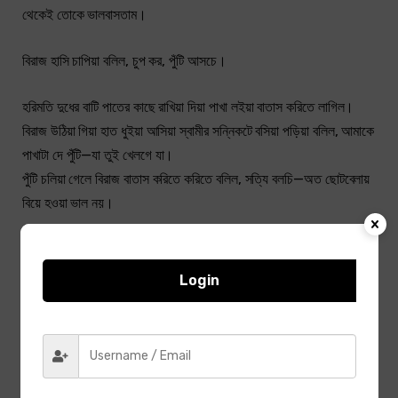
থেকেই তোকে ভালবাসতাম।
বিরাজ হাসি চাপিয়া বলিল, চুপ কর, পুঁটি আসচে।
হরিমতি দুধের বাটি পাতের কাছে রাখিয়া দিয়া পাখা লইয়া বাতাস করিতে লাগিল।
বিরাজ উঠিয়া গিয়া হাত ধুইয়া আসিয়া স্বামীর সন্নিকটে বসিয়া পড়িয়া বলিল, আমাকে
পাখাটা দে পুঁটি—যা তুই খেলগে যা।
পুঁটি চলিয়া গেলে বিরাজ বাতাস করিতে করিতে বলিল, সত্যি বলচি—অত ছোটবেলায়
বিয়ে হওয়া ভাল নয়।
নীলাম্বর জিজ্ঞাসা করিল, কেন নয়? আমি ত বলি, মেয়েদের খুব ছোটবেলায় বিয়ে
হওয়াই ভাল।
Login
বিরাজ মাথা নাড়িয়া বলিল, না। আমার কথা আলাদা, কেননা, আমি তোমার হাতে
পড়েছিলাম। তা ছাড়া, আমার দুষ্টু বজ্জাত জা-ননদ ছিল না—আমি দশ বছর বয়স
থেকেই গিন্নী। কিন্তু, আর পাঁচজনের ঘরেও দেখচি ত, ঐ যে ছোটবেলা থেকে
বকাঝকা, মারধর শুরু হয়ে যায়—শেষে বড় হয়েও সে দোষ ঘোচে না—বকাঝকা থামে