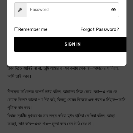
না। সেই জন্যেই ত আমি আমার পুঁটির বিয়ের নামটি করিনে—নইলে, পরশুও
রাজেশ্বরীতলার ঘোষালদের বাড়ি থেকে ঘটকী এসেছিল; সর্বাঙ্গে গয়না—হাজার টাকা
নগদ—তবুও আমি বলি, না, আরও দু-বছর থাক।
Remember me
Forgot Password?
নীলাম্বর মুখ তুলিয়া আশ্চর্য হইয়া বলিল, তুই কি পণ নিয়ে মেয়ে বেচবি নাকি রে?
SIGN IN
বিরাজ বলিল, কেন নেব না? আমার একটা ছেলে থাকলে টাকা দিয়ে মেয়ে ঘরে আনতে
হ’ত না? আমাকে তোমরা তিন শ টাকা দিয়ে কিনে আননি? ঠাকুরপোর বিয়েতে পাঁচ শ
টাকা দিতে হয়নি? না না, তুমি আমার ও-সব কথায় থেক না—আমাদের যা নিয়ম,
আমি তাই করব।
নীলাম্বর অধিকতর আশ্চর্য হইয়া বলিল, আমাদের নিয়ম মেয়ে বেচা—এ খবর কে
তোকে দিলে? আমরা পণ দিই বটে, কিন্তু মেয়ের বিয়েতে এক পয়সাও নিইনে—আমি
পুঁটিকে দান করব।
বিরাজ স্বামীর মুখচোখের ভাব লক্ষ্য করিয়া হঠাৎ হাসিয়া ফেলিয়া বলিল, আচ্ছা
আচ্ছা, তাই ক’র—এখন খাও—ছুতো করে যেন উঠে যেও না।