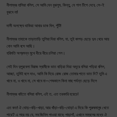
নীলাম্বর হাসিয়া বলিল, সে আমি যেন বুঝলুম, কিন্তু, যে গাল টিপে দেবে, সে-ই
বুঝবে না!
দাসী অলক্ষ্যে থাকিয়া আবার ডাক দিল, পুঁটি!
নীলাম্বর তাহাকে তাড়াতাড়ি তুলিয়া দিয়া বলিল, যা, তুই কাপড় ছেড়ে দুধ খেয়ে আয়
বোন আমি বসে আছি।
হরিমতি অপ্রসন্ন মুখে ধীরে ধীরে চলিয়া গেল।
সেই দিন দুপুরবেলা বিরাজ স্বামীকে ভাত বাড়িয়া দিয়া অদূরে বসিয়া পড়িয়া বলিল,
আচ্ছা, তুমিই বলে দাও, আমি কি দিয়ে রোজ রোজ তোমার পাতে ভাত দি? তুমি এ
খাবে না, ও খাবে না, সে খাবে না—শেষকালে কিনা মাছ পর্যন্ত ছেড়ে দিলে
নীলাম্বর খাইতে বসিয়া বলিল, এই ত, এত তরকারি হয়েচে!
এত কত! ঐ থোড়-বড়ি-খাড়া, আর খাঁড়া-বড়ি-থোড়! এ দিয়ে কি পুরুষমানুষ খেতে
পারে? এ শহর নয় যে, সব জিনিস পাওয়া যাবে; পাড়াগাঁ, এখানে সম্বলের মধ্যে ঐ