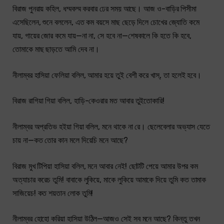
বিরাজ পুনরায় কহিল, ধম্মকম্ম করবার ঢের সময় আছে। আজ ও-বাড়ির পিসীমা
এসেছিলেন, শুনে বললেন, এত কম বয়সে মাছ ছেড়ে দিলে চোখের জ্যোতি কমে
যায়, গায়ের জোর কমে যায়—না না, সে হবে না—শেষকালে কি হতে কি হবে,
তোমাকে মাছ ছাড়তে আমি দেব না।
নীলাম্বর হাসিয়া ফেলিয়া বলিল, আমার হয়ে তুই বেশী করে খাস্, তা হলেই হবে।
বিরাজ রাগিয়া গিয়া বলিল, হাড়ি-কেওরার মত আবার তুইতোকারি!
নীলাম্বর অপ্রতিভ হইয়া গিয়া বলিল, মনে থাকে না রে। ছেলেবেলার অভ্যাস যেতে
চায় না—কত তোর কান মলে দিয়েচি মনে আছে?
বিরাজ মুখ টিপিয়া হাসিয়া বলিল, মনে আবার নেই! ছোটটি পেয়ে আমার উপর কম
অত্যাচার করেচ তুমি! বাবাকে লুকিয়ে, মাকে লুকিয়ে আমাকে দিয়ে তুমি কত তামাক
সাজিয়েচ! কত শয়তান লোক তুমি!
নীলাম্বর হোহো করিয়া হাসিয়া উঠিল—আজও সেই সব মনে আছে? কিন্তু তখন