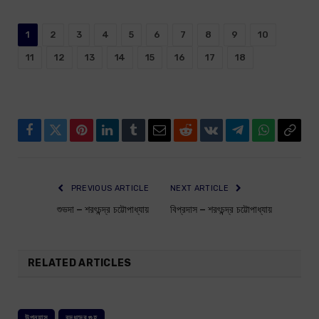
1
2
3
4
5
6
7
8
9
10
11
12
13
14
15
16
17
18
Facebook
Twitter
Pinterest
LinkedIn
Tumblr
Email
Reddit
VKontakte
Telegram
WhatsApp
Copy
Link
PREVIOUS ARTICLE
NEXT ARTICLE
শুভদা – শরৎচন্দ্র চট্টোপাধ্যায়
বিপ্রদাস – শরৎচন্দ্র চট্টোপাধ্যায়
RELATED ARTICLES
উপন্যাস
বুদ্ধদেব গুহ