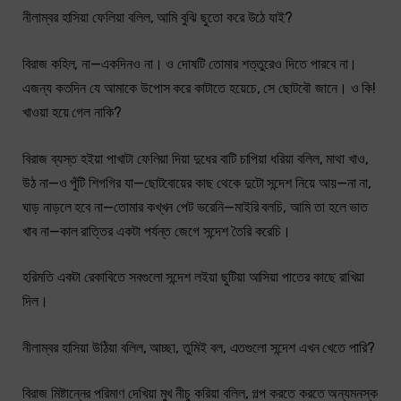
নীলাম্বর হাসিয়া ফেলিয়া বলিল, আমি বুঝি ছুতো করে উঠে যাই?
বিরাজ কহিল, না—একদিনও না। ও দোষটি তোমার শত্তুরেও দিতে পারবে না।
এজন্য কতদিন যে আমাকে উপোস করে কাটাতে হয়েচে, সে ছোটবৌ জানে। ও কি!
খাওয়া হয়ে গেল নাকি?
বিরাজ ব্যস্ত হইয়া পাখাটা ফেলিয়া দিয়া দুধের বাটি চাপিয়া ধরিয়া বলিল, মাথা খাও,
উঠ না—ও পুঁটি শিগগির যা—ছোটবোয়ের কাছ থেকে দুটো সন্দেশ নিয়ে আয়—না না,
ঘাড় নাড়লে হবে না—তোমার কখ্খন পেট ভরেনি—মাইরি বলচি, আমি তা হলে ভাত
খাব না—কাল রাত্তির একটা পর্যন্ত জেগে সন্দেশ তৈরি করেচি।
হরিমতি একটা রেকাবিতে সবগুলো সন্দেশ লইয়া ছুটিয়া আসিয়া পাতের কাছে রাখিয়া
দিল।
নীলাম্বর হাসিয়া উঠিয়া বলিল, আচ্ছা, তুমিই বল, এতগুলো সন্দেশ এখন খেতে পারি?
বিরাজ মিষ্টান্নের পরিমাণ দেখিয়া মুখ নীচু করিয়া বলিল, গল্প করতে করতে অন্যমনস্ক