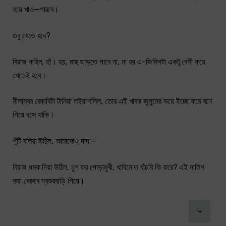
হয়ে খাও—পারবে।
তবু খেতে হবে?
বিরাজ কহিল, হাঁ। হয়, মাছ ছাড়তে পাবে না, না হয় এ-জিনিসটা একটু বেশী করে
খেতেই হবে।
নীলাম্বর রেকাবিটা টানিয়া লইয়া বলিল, তোর এই খাবার জুলুমের ভয়ে ইচ্ছে করে বনে
গিয়ে বসে থাকি।
পুঁটি বলিয়া উঠিল, আমাকেও দাদা—
বিরাজ ধমক দিয়া উঠিল, চুপ কর পোড়ামুখী, খাবিনে ত বাঁচবি কি করে? এই নালিশ
করা বেরুবে শ্বশুরবাড়ি গিয়ে।
⤷