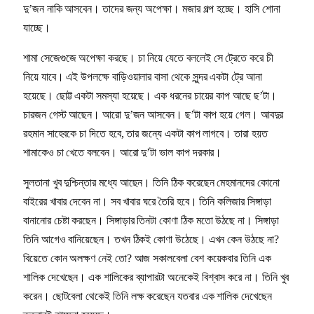
দু’জন নাকি আসবেন। তাদের জন্য অপেক্ষা। মজার গল্প হচ্ছে। হাসি শোনা
যাচ্ছে।
শামা সেজেগুজে অপেক্ষা করছে। চা নিয়ে যেতে বললেই সে ট্রেতে করে চী
নিয়ে যাবে। এই উপলক্ষে বাড়িওয়ালার বাসা থেকে সুন্দর একটা ট্রে আনা
হয়েছে। ছোট্ট একটা সমস্যা হয়েছে। এক ধরনের চায়ের কাপ আছে ছ’টা।
চারজন গেস্ট আছেন। আরো দু’জন আসবেন। ছ’টা কাপ হয়ে গেল। আবদুর
রহমান সাহেবকে চা দিতে হবে, তার জন্যে একটা কাপ লাগবে। তারা হয়ত
শামাকেও চা খেতে বলবেন। আরো দু’টা ভাল কাপ দরকার।
সুলতানা খুব দুশ্চিন্তার মধ্যে আছেন। তিনি ঠিক করেছেন মেহমানদের কোনো
বাইরের খাবার দেবেন না। সব খাবার ঘরে তৈরি হবে। তিনি কলিজার সিঙ্গাড়া
বানানোর চেষ্টা করছেন। সিঙ্গাড়ার তিনটা কোণা ঠিক মতো উঠছে না। সিঙ্গাড়া
তিনি আগেও বানিয়েছেন। তখন ঠিকই কোণা উঠেছে। এখন কেন উঠছে না?
বিয়েতে কোন অলক্ষণ নেই তো? আজ সকালবেলা বেশ কয়েকবার তিনি এক
শালিক দেখেছেন। এক শালিকের ব্যাপারটা অনেকেই বিশ্বাস করে না। তিনি খুব
করেন। ছোটবেলা থেকেই তিনি লক্ষ করেছেন যতবার এক শালিক দেখেছেন