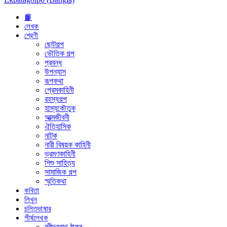
📙
লেখক
শ্রেণী
ছোটগল্প
ভৌতিক গল্প
প্রবন্ধ
উপন্যাস
রূপকথা
প্রেমকাহিনী
রহস্যগল্প
হাস্যকৌতুক
আত্মজীবনী
ঐতিহাসিক
নাটক
নারী বিষয়ক কাহিনী
ভ্রমণকাহিনী
শিশু সাহিত্য
সামাজিক গল্প
স্মৃতিকথা
কবিতা
লিখুন
চলিতভাষার
শীর্ষলেখক
রবীন্দ্রনাথ ঠাকুর