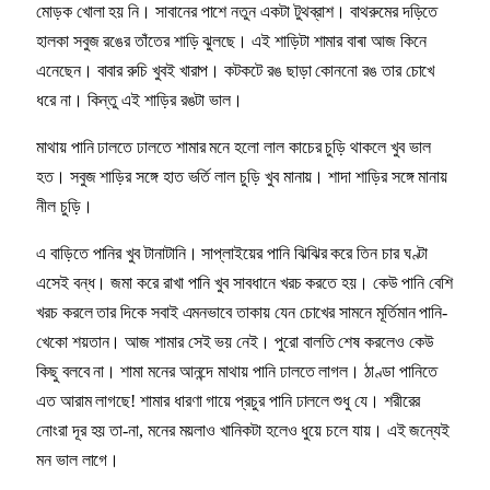
মোড়ক খোলা হয় নি। সাবানের পাশে নতুন একটা টুথব্রাশ। বাথরুমের দড়িতে
হালকা সবুজ রঙের তাঁতের শাড়ি ঝুলছে। এই শাড়িটা শামার বাৰা আজ কিনে
এনেছেন। বাবার রুচি খুবই খারাপ। কটকটে রঙ ছাড়া কোননো রঙ তার চোখে
ধরে না। কিন্তু এই শাড়ির রঙটা ভাল।
মাথায় পানি ঢালতে ঢালতে শামার মনে হলো লাল কাচের চুড়ি থাকলে খুব ভাল
হত। সবুজ শাড়ির সঙ্গে হাত ভর্তি লাল চুড়ি খুব মানায়। শাদা শাড়ির সঙ্গে মানায়
নীল চুড়ি।
এ বাড়িতে পানির খুব টানাটানি। সাপ্লাইয়ের পানি ঝিঝির করে তিন চার ঘণ্টা
এসেই বন্ধ। জমা করে রাখা পানি খুব সাবধানে খরচ করতে হয়। কেউ পানি বেশি
খরচ করলে তার দিকে সবাই এমনভাবে তাকায় যেন চোখের সামনে মূর্তিমান পানি-
খেকো শয়তান। আজ শামার সেই ভয় নেই। পুরো বালতি শেষ করলেও কেউ
কিছু বলবে না। শামা মনের আনন্দে মাথায় পানি ঢালতে লাগল। ঠাণ্ডা পানিতে
এত আরাম লাগছে! শামার ধারণা গায়ে প্রচুর পানি ঢাললে শুধু যে। শরীরের
নোংরা দূর হয় তা-না, মনের ময়লাও খানিকটা হলেও ধুয়ে চলে যায়। এই জন্যেই
মন ভাল লাগে।