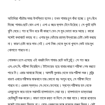
অতিথিরা পাঁচটার সময় উপস্থিত হলেন। তখন শামার চুল বাঁধা হচ্ছে। চুল বেঁধে
দিচ্ছে শামার ছোট বোন এশা। এশা এ বছর ক্লাস টেনে উঠেছে। সে খুবই হাসি
খুশি মেয়ে। গত ছ’দিন ধরে কী কারণে যেন সে মুখ ভোতা করে আছে। কারো
সঙ্গেই কথাবার্তা বলছে না। এশার মুখ ভোঁতার রহস্য উদ্ধারের চেষ্টা কেউ করছে
না। কারণ চেষ্টা করে লাভ নেই। এশা নিজ থেকে মুখ না খুললে কেউ তার মুখ
খোলাতে পারবে না।
লোকজন চলে এসেছে এই খবরটা দিল শামার ছোট ভাই মন্টু। সে গত বছর
এস.এস.সি. পরীক্ষা দিয়েছিল। টাইফয়েড হয়ে যাবার কারণে পরীক্ষা শেষ করতে
পারে নি। এবার আবারো দিচ্ছে। আগামী বুধবার থেকে তার পরীক্ষা শুরু। মন্টুর
ধারণা এবারে পরীক্ষার মাঝখানে তার কোনো বড় অসুখ হবে, সে পরীক্ষা দিতে
পারবে না। এরকম স্বপ্নও সে দেখে ফেলেছে। স্বপ্নে পরীক্ষার হল থেকে
এম্বুলেন্সে করে তাকে সরাসরি হাসপাতালে নেয়া হয়। হাসপাতালে ডাক্তাররা
ছোটাছুটি শুরু করেন। কারণ তাকে রক্ত না দিলে সে মারা যাবে। কারো রক্তের
সঙ্গেই তার রক্ত মিলছে না। শেষে একজনের সঙ্গে রক্তের গ্রুপ মিলল। সেই