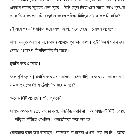
একজন তাদের স্কুলের হেড স্যার। তিনি রক্ত দিতে এসে তাকে দেখে প্ৰচণ্ড
ধমক দিয়ে বললেন, কীরে তুই এ বছরও পরীক্ষা দিচ্ছিস না? ফাজলামি করিস?
মন্টু এসে প্রায় ফিসফিস করে বলল, আপা, এসে গেছে। চারজন এসেছে।
শামা বিরক্ত গলায় বলল, চারজন এসেছে খুব ভাল কথা। তুই ফিসফিস করছিস
কেন? এর মধ্যে ফিসফিসানির কী আছে।
ট্যাক্সি করে এসেছে।
শুনে খুশি হলাম। ট্যাক্সি করেইতো আসবে। ঠেলাগাড়িতে করে তো আসবে না।
না-কি তুই ভেবেছিলি ঠেলাগাড়ি করে আসবে?
অনেক মিষ্টি এনেছে। পাঁচ প্যাকেট।
সামনে থেকে যা তো, কানের কাছে বিজবিজ করবি না। কয় প্যাকেট মিষ্টি এনেছে
—দাঁড়িয়ে দাঁড়িয়ে গুণেছিল। শুনতেইতো লজ্জা লাগছে।
মেহমানরা বসার ঘরে বসেছেন। তাদেরকে চা নাস্তা এখনো দেয়া হয় নি। আরো