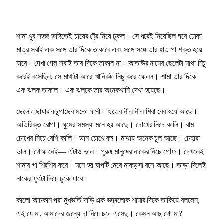
শামা খুব সহজ ভঙ্গিতেই চায়ের ট্রে নিয়ে ঢুকল। সে ধরেই নিয়েছিল ঘরে ঢোকা
মাত্র সবাই এক সঙ্গে তার দিকে তাকাবে এবং সঙ্গে সঙ্গে তার হাত পা শক্ত হয়ে
যাবে। দেখা গেল সবাই তার দিকে তাকাল না। আতাউর নামের ছেলেটা মাথা নিচু
করেই বসেছিল, সে মাথাটা আরো খানিকটা নিচু করে ফেলল। শামা তার দিকে
এক ঝলক তাকাল। এক ঝলকে তার অনেকখানি দেখা হয়েছে।
ছেলেটা ছায়ার কচুগাছের মতো ফর্সা। হাতের নীল নীল শিরা বের হয়ে আছে।
অতিরিক্ত রোগা। ঘুমের সমস্যা মনে হয় আছে। চোখের নিচে কালি। বাম
চোখের নিচে বেশি কালি। ডান চোখে কম। মাথায় অনেক চুল আছে। চেহারা
ভাল। গোফ নেই— এটাও ভাল। পুরুষ মানুষের নাকের নিচে গোঁফ। দেখলেই
শামার গা শিরশির করে। মনে হয় ঘাপটি মেরে মাকড়সা বসে আছে। তাড়া দিলেই
নাকের ফুটো দিয়ে ঢুকে যাবে।
কালো আচকান পরা মুখভর্তি দাড়ি এক ভদ্ৰলোক শামার দিকে তাকিয়ে বললেন,
এই যে মা, আমাদের জন্যে চা নিয়ে চলে এসেছ। কেমন আছ গো মা?