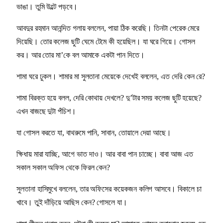
ভাঙা। তুমি উল্টে পড়বে।
আবদুর রহমান আনন্দিত গলায় বললেন, পায়া ঠিক করেছি। তিনটা পেরেক মেরে
দিয়েছি। তোর কলেজ ছুটি ঘেমে টেমে কী হয়েছিল। যা ঘরে গিয়ে। গোসল
কর। আর তোর মা’কে বল আমাকে একটা পান দিতে।
শামা ঘরে ঢুকল। শামার মা সুলতানা মেয়েকে দেখেই বললেন, এত দেরি কেন রে?
শামা বিরক্ত হয়ে বলল, দেরি কোথায় দেখলে? দু’টার সময় কলেজ ছুটি হয়েছে?
এখন বাজছে দুটা পঁচিশ।
যা গোসল করতে যা, বাথরুমে পানি, সাবান, তোয়ালে দেয়া আছে।
ক্ষিধায় মারা যাচ্ছি, আগে ভাত দাও। আর বাবা পান চাচ্ছে। বাবা আজ এত
সকাল সকাল অফিস থেকে ফিরল কেন?
সুলতানা হাসিমুখে বললেন, তার অফিসের কয়েকজন কলিগ আসবে। বিকালে চা
খাবে। তুই দাঁড়িয়ে আছিস কেন? গোসলে যা।