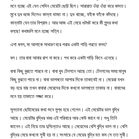
মনে হচ্ছে এই যেন সেদিন মেয়েটা ছোট্ট ছিল। সারারাত ওঁয়া ওঁয়া করে কাদত।
মুখে দুধ গুজে দিলেও কান্না থামত না। দুধ খাচ্ছে, ফাঁকে ফাঁকে কাঁদছে।
কান্নাটা যেন তার বিশ্রাম। আর আজ এই মেয়ে গুটগুট করে কী সুন্দর কথা
বলছে! কথাগুলি মনে হচ্ছে সত্যি।
এশা বলল, মা আলাকে সাধারণ ঘরে পরার একটা শাড়ি পরতে বলব?
বল। তার বাবা আবার রাগ না করে। শখ করে একটা শাড়ি কিনে এনেছে।
বাবা কিছু বুঝতে পারবে না। বাবা খুব টেনশনে আছে তো। টেনশনের সময় মানুষ
কিছু বুঝতে পারে না। বাবা ভালমতো আপার দিকে তাকাবেই না। মেয়েরা যখন
বড় হয়ে যায় তখন বাবারা মেয়েদের দিকে কখনো ভালমতো তাকায় না। বাবাদের
মনে হয় তাকাতে লজ্জা করে।
সুলতানা ছোটমেয়ের কথা শুনে মুগ্ধ হয়ে গেলেন। এই মেয়েটার ভাল বুদ্ধি
আছে। মেয়েটার বুদ্ধির খবর এই পরিবারে আর কেউ জানে না। শুধু তিনি
জানেন। এই নিয়ে তার দুশ্চিন্তাও আছে। মেয়েদের বেশি বুদ্ধি ভাল না। বেশি
বুদ্ধির মেয়ে কখনো সুখী হয় না। সংসারে যে মেয়ের বুদ্ধি যত কম সে তত সুখী।