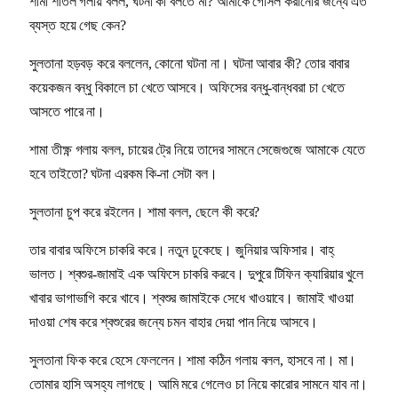
শামা শীতল গলায় বলল, ঘটনা কী বলতে মা? আমাকে গোসল করানোর জন্যে এত
ব্যস্ত হয়ে গেছ কেন?
সুলতানা হড়বড় করে বললেন, কোনো ঘটনা না। ঘটনা আবার কী? তোর বাবার
কয়েকজন বন্ধু বিকালে চা খেতে আসবে। অফিসের বন্ধু-বান্ধবরা চা খেতে
আসতে পারে না।
শামা তীক্ষ্ণ গলায় বলল, চায়ের ট্রে নিয়ে তাদের সামনে সেজেগুজে আমাকে যেতে
হবে তাইতো? ঘটনা এরকম কি-না সেটা বল।
সুলতানা চুপ করে রইলেন। শামা বলল, ছেলে কী করে?
তার বাবার অফিসে চাকরি করে। নতুন ঢুকেছে। জুনিয়ার অফিসার। বাহ্
ভালত। শ্বশুর-জামাই এক অফিসে চাকরি করবে। দুপুরে টিফিন ক্যারিয়ার খুলে
খাবার ভাগাভাগি করে খাবে। শ্বশুর জামাইকে সেধে খাওয়াবে। জামাই খাওয়া
দাওয়া শেষ করে শ্বশুরের জন্যে চমন বাহার দেয়া পান নিয়ে আসবে।
সুলতানা ফিক করে হেসে ফেললেন। শামা কঠিন গলায় বলল, হাসবে না। মা।
তোমার হাসি অসহ্য লাগছে। আমি মরে গেলেও চা নিয়ে কারোর সামনে যাব না।