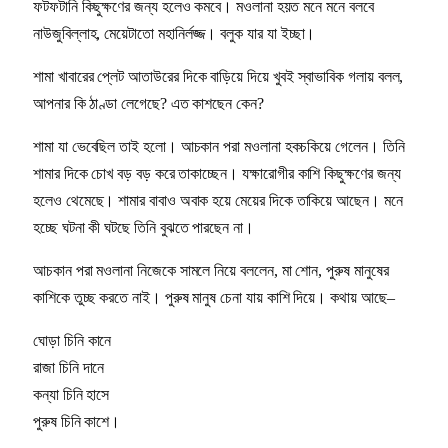
ফটফটানি কিছুক্ষণের জন্য হলেও কমবে। মওলানা হয়ত মনে মনে বলবে
নাউজুবিল্লাহ, মেয়েটাতো মহানিৰ্লজ্জ। বলুক যার যা ইচ্ছা।
শামা খাবারের প্লেট আতাউরের দিকে বাড়িয়ে দিয়ে খুবই স্বাভাবিক গলায় বলল,
আপনার কি ঠাণ্ডা লেগেছে? এত কাশছেন কেন?
শামা যা ভেবেছিল তাই হলো। আচকান পরা মওলানা হকচকিয়ে গেলেন। তিনি
শামার দিকে চোখ বড় বড় করে তাকাচ্ছেন। যক্ষারোগীর কাশি কিছুক্ষণের জন্য
হলেও থেমেছে। শামার বাবাও অবাক হয়ে মেয়ের দিকে তাকিয়ে আছেন। মনে
হচ্ছে ঘটনা কী ঘটছে তিনি বুঝতে পারছেন না।
আচকান পরা মওলানা নিজেকে সামলে নিয়ে বললেন, মা শোন, পুরুষ মানুষের
কাশিকে তুচ্ছ করতে নাই। পুরুষ মানুষ চেনা যায় কাশি দিয়ে। কথায় আছে–
ঘোড়া চিনি কানে
রাজা চিনি দানে
কন্যা চিনি হাসে
পুরুষ চিনি কাশে।