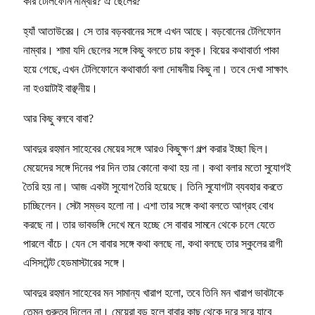
কার টেলিফোন নাম্বার? ঐ ছেলের?
হ্যাঁ আতাউরের। সে তার বড়ববানের সঙ্গে এখন আছে। বড়বোনের টেলিফোন
নাম্বার। শামা যদি ছেলের সঙ্গে কিছু বলতে চায় বলুক। বিয়ের কথাবার্তা পাকা
হয়ে গেছে, এখন টেলিফোনে কথাবার্তা বলা দোষনীয় কিছু না। তবে দেখা সাক্ষাৎ
না হওয়াটাই বাঞ্ছনীয়।
আর কিছু বলবে বাবা?
আবদুর রহমান সাহেবের মেয়ের সঙ্গে আরও কিছুক্ষণ গল্প করার ইচ্ছা ছিল।
মেয়েদের সঙ্গে দিনের পর দিন তার কোনো কথা হয় না। কথা বলার মতো সুযোগই
তৈরি হয় না। আজ একটা সুযোগ তৈরি হয়েছে। তিনি সুযোগটা ব্যবহার করতে
চাচ্ছিলেন। সেটা সম্ভব হলো না। এশা তার সঙ্গে কথা বলতে আগ্রহ বোধ
করছে না। তার ভাবভঙ্গি দেখে মনে হচ্ছে সে বাবার সামনে থেকে চলে যেতে
পারলে বাঁচে। যেন সে বাবার সঙ্গে কথা বলছে না, কথা বলছে তার স্কুলের রাগী
এসিসটেন্ট হেডমাস্টারের সঙ্গে।
আবদুর রহমান সাহেবের মন সামান্য খারাপ হলো, তবে তিনি মন খারাপ ভাবটাকে
তেমন গুরুত্ব দিলেন না। মেয়েরা বড় হলে বাবার কাছ থেকে দূরে সরে যাবে