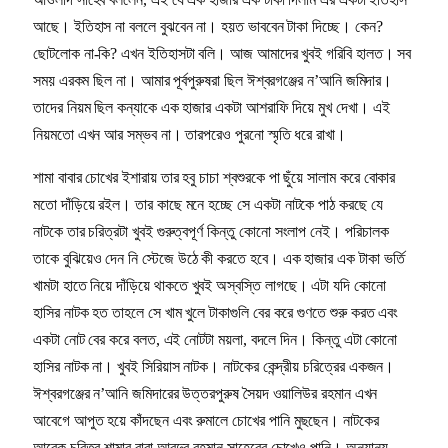
আছে। ইতিহাস না বললে বুঝবেন না। হয়ত ভাববেন টাকা দিচ্ছে। কেন?
ছোটলোক না-কি? এখন ইতিহাসটা বলি। আজ আমাদের খুবই গরিবি হালত। সব
সময় এরকম ছিল না। আমার পূর্বপুরুষরা ছিল ঈশ্বরগঞ্জের ন’আনি জমিদার।
তাদের নিয়ম ছিল কন্যাকে এক হাজার একটা আশরাফি দিয়ে মুখ দেখা। এই
নিয়মতো এখন আর সম্ভব না। তারপরেও পুরনো স্মৃতি ধরে রাখা।
শামা বাবার চোখের ইশারায় তার হবু চাচা শ্বশুরকে পা ছুঁয়ে সালাম করে বোকার
মতো দাঁড়িয়ে রইল। তার কাছে মনে হচ্ছে সে একটা নাটকে পাঠ করছে যে
নাটকে তার চরিত্রটা খুবই গুরুত্বপূর্ণ কিন্তু কোনো সংলাপ নেই। পরিচালক
তাকে বুঝিয়েও দেন নি স্টেজে উঠে কী করতে হবে। এক হাজার এক টাকা ভর্তি
খামটা হাতে নিয়ে দাঁড়িয়ে থাকতে খুবই অস্বস্তি লাগছে। এটা যদি কোনো
হাসির নাটক হত তাহলে সে খাম খুলে টাকাগুলি বের করে গুণতে শুরু করত এবং
একটা নোট বের করে বলত, এই নোটটা ময়লা, বদলে দিন। কিন্তু এটা কোনো
হাসির নাটক না। খুবই সিরিয়াস নাটক। নাটকের কেন্দ্রীয় চরিত্রের একজন।
ঈশ্বরগঞ্জের ন’আনি জমিদারের উত্তরপুরুষ সৈয়দ ওয়ালিউর রহমান এখন
আবেগে আপুত হয়ে কাঁদছেন এবং রুমালে চোখের পানি মুছছেন। নাটকের
আরেক চরিত্র শামার বাবা আবদুর রহমান সাহেবের চোখেও পানি। অন্যান্য