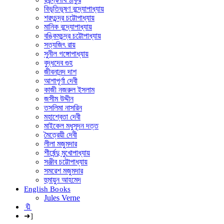
বিভূতিভূষণ বন্দ্যোপাধ্যায়
শরৎচন্দ্র চট্টোপাধ্যায়
মানিক বন্দ্যোপাধ্যায়
বঙ্কিমচন্দ্র চট্টোপাধ্যায়
সত্যজিৎ রায়
সুনীল গঙ্গোপাধ্যায়
বুদ্ধদেব গুহ
জীবনানন্দ দাশ
আশাপূর্ণা দেবী
কাজী নজরুল ইসলাম
জসীম উদ্দীন
তসলিমা নাসরিন
মহাশ্বেতা দেবী
মাইকেল মধুসূদন দত্ত
মৈত্রেয়ী দেবী
লীলা মজুমদার
শীর্ষেন্দু মুখোপাধ্যায়
সঞ্জীব চট্টোপাধ্যায়
সমরেশ মজুমদার
হুমায়ুন আহমেদ
English Books
Jules Verne
🔖
➜]