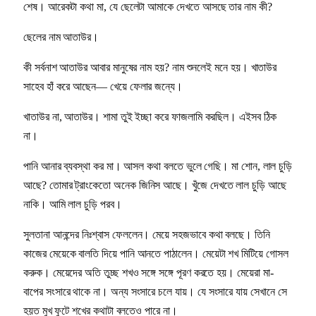
শেষ। আরেকটা কথা মা, যে ছেলেটা আমাকে দেখতে আসছে তার নাম কী?
ছেলের নাম আতাউর।
কী সর্বনাশ আতাউর আবার মানুষের নাম হয়? নাম শুনলেই মনে হয়। খাতাউর
সাহেব হাঁ করে আছেন— খেয়ে ফেলার জন্যে।
খাতাউর না, আতাউর। শামা তুই ইচ্ছা করে ফাজলামি করছিল। এইসব ঠিক
না।
পানি আনার ব্যবস্থা কর মা। আসল কথা বলতে ভুলে গেছি। মা শোন, লাল চুড়ি
আছে? তোমার ট্রাংকেতো অনেক জিনিস আছে। খুঁজে দেখতে লাল চুড়ি আছে
নাকি। আমি লাল চুড়ি পরব।
সুলতানা আনন্দের নিঃশ্বাস ফেললেন। মেয়ে সহজভাবে কথা বলছে। তিনি
কাজের মেয়েকে বালতি দিয়ে পানি আনতে পাঠালেন। মেয়েটা শখ মিটিয়ে গোসল
করুক। মেয়েদের অতি তুচ্ছ শখও সঙ্গে সঙ্গে পূরণ করতে হয়। মেয়েরা মা-
বাপের সংসারে থাকে না। অন্য সংসারে চলে যায়। যে সংসারে যায় সেখানে সে
হয়ত মুখ ফুটে শখের কথাটা বলতেও পারে না।