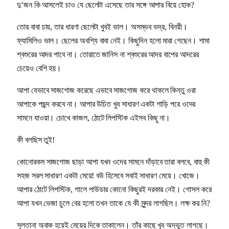
দু’জন কি আসলেই চাও যে ছেলেটা এসেছে তার সঙ্গে আপার বিয়ে হোক?
তোর বাবা চায়, তার ধারণা ছেলেটা খুবই ভাল। অসম্ভব ভদ্র, বিনয়ী।
ফ্যামিলিও ভাল। ছেলের অবশ্যি বাবা নেই। কিছুদিন হলো মারা গেছেন। শামা
শ্বশুরের আদর পাবে না। তোরাতে জানিস না শ্বশুরের আদর বাপের আদরের
চেয়েও বেশি হয়।
আপা যেভাবে সাজগোজ করেছে এভাবে সাজগোজ করে থাকলে কিন্তু ওরা
আপাকে পছন্দ করবে না। আপার উচিত খুব সাধারণ একটা শাড়ি পরে ওদের
সামনে যাওয়া। চোখে কাজল, ঠোটে লিপস্টিক এইসব কিছু না।
কী বলছিস তুই!
কোনোরকম সাজগোজ ছাড়া আপা যখন ওদের সামনে দাঁড়াবে তারা বলবে, বাহু কী
সহজ সরল সাধারণ একটা মেয়ে! বউ হিসেবে সবাই সাধারণ মেয়ে। খোজে।
আপার ঠোটে লিপস্টিক, গালে পাউডার কোনো কিছুরই দরকার নেই। গোসল করে
আপা যখন ভেজা চুলে বের হলো তখন তাকে যে কী সুন্দর লাগছিল। লক্ষ কর নি?
সুলতানা অবাক হয়েই মেয়ের দিকে তাকালেন। তাঁর কাছে খুব অদ্ভুত লাগছে।