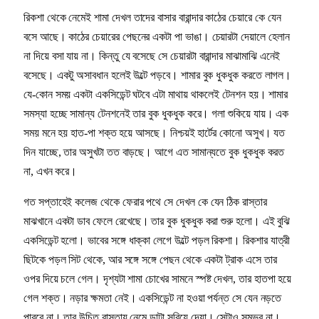
রিকশা থেকে নেমেই শামা দেখল তাদের বাসার বারান্দার কাঠের চেয়ারে কে যেন
বসে আছে। কাঠের চেয়ারের পেছনের একটা পা ভাঙা। চেয়ারটা দেয়ালে হেলান
না দিয়ে বসা যায় না। কিন্তু যে বসেছে সে চেয়ারটা বারান্দার মাঝামাঝি এনেই
বসেছে। একটু অসাবধান হলেই উল্টে পড়বে। শামার বুক ধুকধুক করতে লাগল।
যে-কোন সময় একটা একসিডেন্ট ঘটবে এটা মাথায় থাকলেই টেনশন হয়। শামার
সমস্যা হচ্ছে সামান্য টেনশনেই তার বুক ধুকধুক করে। গলা শুকিয়ে যায়। এক
সময় মনে হয় হাত-পা শক্ত হয়ে আসছে। নিশ্চয়ই হার্টের কোনো অসুখ। যত
দিন যাচ্ছে, তার অসুখটা তত বাড়ছে। আগে এত সামান্যতে বুক ধুকধুক করত
না, এখন করে।
গত সপ্তাহেই কলেজ থেকে ফেরার পথে সে দেখল কে যেন ঠিক রাস্তার
মাঝখানে একটা ডাব ফেলে রেখেছে। তার বুক ধুকধুক করা শুরু হলো। এই বুঝি
একসিডেন্ট হলো। ভাবের সঙ্গে ধাক্কা লেগে উল্টে পড়ল রিকশা। রিকশার যাত্রী
ছিটকে পড়ল সিট থেকে, আর সঙ্গে সঙ্গে পেছন থেকে একটা ট্রাক এসে তার
ওপর দিয়ে চলে গেল। দৃশ্যটা শামা চোখের সামনে স্পষ্ট দেখল, তার হাতপা হয়ে
গেল শক্ত। নড়ার ক্ষমতা নেই। একসিডেন্ট না হওয়া পর্যন্ত সে যেন নড়তে
পারবে না। তার উচিত রাস্তায় নেমে ডাটা সরিয়ে দেয়া। সেটাও সম্ভব না।