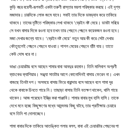
কুড়ি বছর বয়েসী-রূপবতী একটা তরুণী রাস্তার ময়লা পরিষ্কার করছে। এই দৃশ্য
মজাদার। চারদিকে লোক জমে যাবে। সবাই তার দিকে ডাবড্যাব করে তাকিয়ে
থাকবে। তাদের দৃষ্টিতে পরিষ্কার লেখা থাকবে ‘ব্রেইন নষ্ট মেয়ে। ডাবটা সরিয়ে
সে যখন বাসার দিকে রওনা হবে তখন তার পেছনে পেছনে কয়েকজন রওনা হবে।
মজা দেখার জন্যে যাবে। ‘ব্রেইন নষ্ট মেয়ে’ নতুন আর কী করে সেটা দেখার
কৌতূহলেই পেছনে পেছনে যাওয়া। পাগল মেয়ের পেছনে হাঁটা যায়। তাতে
কেউ দোষ ধরে না।
ভাঙা চেয়ারটায় বসে আছেন শামার বাবা আবদুর রহমান। তিনি মালিবাগ অগ্রণী
ব্যাংকের ক্যাশিয়ার। সন্ধ্যা সাতটার আগে কোনোদিনই বাসায় ফেরেন না। এখন
বাজছে তিনটা দশ। অসময়ে বাসায় ফিরে বারান্দায় বসে আছেন বলে শামা দূর
থেকে বাবাকে চিনতে পারে নি। তাছাড়া বাসায় তিনি যতক্ষণ থাকেন, খালি গায়ে
থাকেন। আজ পরেছেন ইস্ত্রি করা পাঞ্জাবি। শামার বাবার মুখ হাসি হাসি। তাকে
দেখে মনে হচ্ছে কিছুক্ষণের মধ্যে আনন্দময় কিছু ঘটবে, তার প্রতীক্ষায় চেয়ারে
বসে তিনি পা দোলাচ্ছেন।
শামা বাবার দিকে তাকিয়ে আতঙ্কিত গলায় বলল, বাবা এই চেয়ারটার পেছনের পা