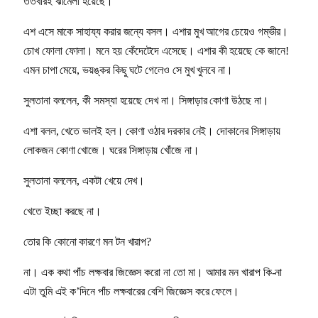
ততবারই ঝামেলা হয়েছে।
এশ এসে মাকে সাহায্য করার জন্যে বসল। এশার মুখ আগের চেয়েও গম্ভীর।
চোখ ফোলা ফোলা। মনে হয় কেঁদেটেদে এসেছে। এশার কী হয়েছে কে জানে!
এমন চাপা মেয়ে, ভয়ঙ্কর কিছু ঘটে গেলেও সে মুখ খুলবে না।
সুলতানা বললেন, কী সমস্যা হয়েছে দেখ না। সিঙ্গাড়ার কোণা উঠছে না।
এশা বলল, খেতে ভালই হল। কোণা ওঠার দরকার নেই। দোকানের সিঙ্গাড়ায়
লোকজন কোণা খোজে। ঘরের সিঙ্গাড়ায় খোঁজে না।
সুলতানা বললেন, একটা খেয়ে দেখ।
খেতে ইচ্ছা করছে না।
তোর কি কোনো কারণে মন টন খারাপ?
না। এক কথা পাঁচ লক্ষবার জিজ্ঞেস করো না তো মা। আমার মন খারাপ কি-না
এটা তুমি এই ক’দিনে পাঁচ লক্ষবারের বেশি জিজ্ঞেস করে ফেলে।