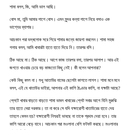
শামা বলল, জি, আমি ভাল আছি।
বোস মা, তুমি আমার পাশে বোস। এমন সুন্দর কন্যা পাশে নিয়ে বসাও এক
ভাগ্যের ব্যাপার।
আচকান পরা ভদ্ৰলোক সরে গিয়ে শামার জন্যে জায়গা করলেন। শামা সহজ
গলায় বলল, আমি খাবারটা হাতে হাতে দিয়ে নি। তারপর বসি।
ঠিক আছে মা। ঠিক আছে। আগে কাজ তারপর বসা, তারপর আলাপ। আর এই
জগতে খাওয়ার চেয়ে বড় কাজতো কিছু নেই। কী বলেন আপনারা?
কেউ কিছু বলল না। শুধু আতাউর নামের ছেলেটা কাশতে লাগল। শামা মনে মনে
বলল, এই যে খাতাউর ভাইয়া, আপনার এই কাশি ঠাণ্ডার কাশি, না যক্ষাটা আছে?
প্লেটে খাবার বাড়তে বাড়তে শামা ভাবল খাবারের প্লেট সবার আগে যিনি মুরুঝি
তার হাতে দেয়া দরকার। তা না করে সে যদি যক্ষারোগী খাতাউরের হাতে দেয়
তাহলে কেমন হয়? যক্ষারোগী নিশ্চয়ই ভাবছে না তাকে প্রথম দেয়া হবে। তার
কাশি আরো বেড়ে যাবে। আচকান পরা মওলানা বেশি ফটফট করছে। মওলানার