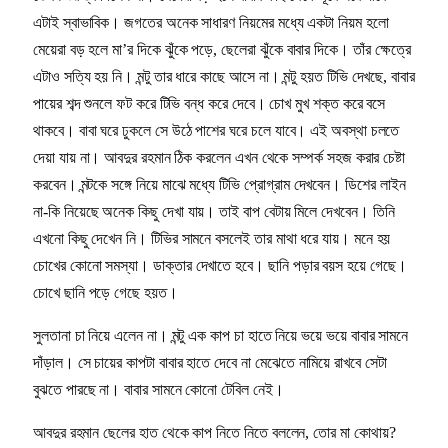
এটাই স্বাভাবিক। জগতের অনেক সাধারণ নিয়মের মধ্যে একটা নিয়ম হলো
মেয়েরা বড় হলে মা’র দিকে ঝুঁকে পড়ে, ছেলেরা ঝুঁকে বাবার দিকে। তাঁর ক্ষেত্রে
এটাও সত্যি হয় নি। মন্টু তার ধারে কাছে আসে না। মন্টু হয়ত টিভি দেখছে, বাবার
পায়ের শব্দ শুনলে ফট করে টিভি বন্ধ করে দেবে। চোখ মুখ শক্ত করে বসে
থাকবে। বাবা ঘরে ঢুকলে সে উঠে পাশের ঘরে চলে যাবে। এই অবস্থা চলতে
দেয়া যায় না। আবদুর রহমান ঠিক করলেন এখন থেকে সম্পৰ্ক সহজ করার চেষ্টা
করবেন। মন্টকে সঙ্গে নিয়ে মাঝে মধ্যে টিভি প্রোগ্রাম দেখবেন। ডিশের লাইন
না-কি নিয়েছে অনেক কিছু দেখা যায়। তাই বাপ বেটায় মিলে দেখবেন। তিনি
এখনো কিছু দেখেন নি। টিভির সামনে বসলেই তার মাথা ধরে যায়। মনে হয়
চোখের কোনো সমস্যা। ডাক্তার দেখাতে হবে। ছানি পড়ার বয়স হয়ে গেছে।
চোখে ছানি পড়ে গেছে হয়ত।
সুলতানা চা নিয়ে এলেন না। মন্টু এক কাপ চা হাতে নিয়ে ভয়ে ভয়ে বাবার সামনে
দাঁড়াল। সে চায়ের কাপটা বাবার হাতে দেবে না মেঝেতে নামিয়ে রাখবে সেটা
বুঝতে পারছে না। বাবার সামনে কোনো টেবিল নেই।
আবদুর রহমান ছেলের হাত থেকে কাপ নিতে নিতে বললেন, তোর মা কোথায়?