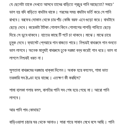
যে ছেলেটা তাকে দেখতে আসবে তাদের বাড়িতে প্রচুর পানি আছেতো? সবচে’
ভাল হয় যদি বাড়িতে বাথটাব থাকে। গরমের সময় বাথটাব ভর্তি করে সে পানি
রাখবে। বরফের দোকান থেকে চার পাঁচ কেজি বরফ এনে গুড়ো করে। বাথটাবে
ছেড়ে দেবে। কয়েকটা টাটকা গোলাপ কিনে গোলাপের পাপড়ি পানিতে ছেড়ে
দিয়ে সে ডুবে থাকবে। হাতের কাছে টি পটে চা থাকবে। মাঝে। মাঝে চায়ে
চুমুক দেবে। ক্যাসেট প্লেয়ারে গান বাজতে পারে। নিশ্চয়ই বাথরুমে গান শুনতে
ভাল লাগবে। অনেক মানুষই বাথরুমে ঢুকে দরজা বন্ধ করেই গান ধরে। ভাল না
লাগলে নিশ্চয়ই ধরত না।
সুলতানা বাথরুমের দরজায় ধাক্কা দিলেন। অবাক হয়ে বললেন, শামা ভাত
তরকারি সব ঠাণ্ডা হয়ে যাচ্ছে। এতক্ষণ কী করছিস?
শামা হালকা গলায় বলল, বালতির পানি সব শেষ হয়ে গেছে মা। আরো পানি
লাগবে।
আর পানি পাব কোথায়?
বাড়িওয়ালা চাচার ঘর থেকে আনাও। সারা গায়ে সাবান মেখে বসে আছি। পানি