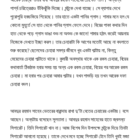
পার্শ্ব চরিত্রেরাও উঁকিঝুঁকি দিচ্ছে। মন্টুকে দেখা যাচ্ছে। সে ব্যাপার দেখে
পুরোপুরি হকচকিয়ে গিয়েছে। তার হাতে একটা পানির গ্লাস। শামার মনে হল যে
কোনো মুহূর্তে সে হাত থেকে পানির গ্লাস ফেলে দেবে। বিয়ের পাকা কথার দিন
হাত থেকে পড়ে গ্লাস ভাঙা শুভ না অশুভ কে জানে! শামার হঠাৎ করেই আয়নায়
নিজেকে দেখতে ইচ্ছা করল। তার চেহারাটা কি আগের মতোই আছে না বদলাতে
শুরু করেছে? ছেলেদের চেহারা সমগ্র জীবনে খুব একটা পাল্টায় না, কিন্তু
মেয়েদের চেহারা পাল্টাতে থাকে। কুমারী অবস্থায় থাকে এক রকম চেহারা, বিয়ের
কথাবার্তা ঠিকঠাক হবার সময় হয় অন্য এক রকম চেহারা, বিয়ের পর আরেক রকম
চেহারা। মা হবার পর চেহারা আবার পাল্টায়। যখন শাশুড়ি হয় তখন আরেক দফা
চেহারা বদল।
আবদুর রহমান সাহেব ভেতরের বারান্দায় রাখা দু’টা বেতের চেয়ারের একটায়। বসে
আছেন। অন্যটায় বসেছেন সুলতানা। আবদুর রহমান সাহেবের হাতে জ্বলন্ত
সিগারেট। তিনি সিগারেট খান না। আজ বিশেষ দিন উপলক্ষে মন্টুকে দিয়ে তিনটা
সিগারেট আনানো হয়েছে। তাকে দেখে মনে হচ্ছে সিগারেট টেনে তিনি খুবই মজা