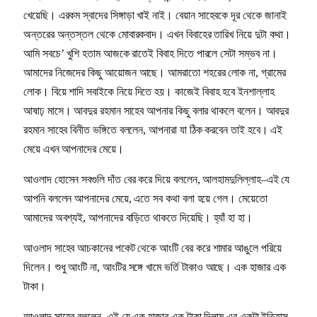
খেয়েছি। এরকম স্বাদের সিঙ্গাড়া খাই নাই। বেয়ান সাহেবকে দূর থেকে জানাই
অন্তরের অন্তস্তল থেকে মোবারকবাদ। এখন বিবাহের তারিখ নিয়ে দুটা কথা।
আমি সবচে’ খুশি হতাম আজকে রাতেই বিবাহ দিতে পারলে সেটা সম্ভব না।
আমাদের নিজেদের কিছু আয়োজন আছে। আমরাতো শহরের লোক না, গ্রামের
লোক। বিয়ে শাদি সবাইকে নিয়ে দিতে হয়। কাজেই বিবাহ হবে ইনশাল্লাহ
আষাঢ় মাসে। আবদুর রহমান সাহেব আপনার কিছু বলার থাকলে বলেন। আবদুর
রহমান সাহেব বিনীত ভঙ্গিতে বললেন, আপনারা যা ঠিক করবেন তাই হবে। এই
মেয়ে এখন আপনাদের মেয়ে।
আওলাদ হোসেন সবগুলি দাঁত বের করে দিয়ে বললেন, আলহামদুলিল্লাহ–এই যে
আপনি বললেন আপনাদের মেয়ে, এতে সব কথা বলা হয়ে গেল। মেয়েতো
আমাদের অবশ্যই, আপনাদের বাড়িতে থাকতে দিয়েছি। হ্যাঁ হা হা।
আওলাদ সাহেব আচকানের পকেট থেকে আংটি বের করে শামার আঙুলে পরিয়ে
দিলেন। শুধু আংটি না, আংটির সঙ্গে খামে ভর্তি টাকাও আছে। এক হাজার এক
টাকা।
আওলাদ সাহেব বললেন, এই যে এক হাজার এক টাকা দিলাম এর একটা ইতিহাস