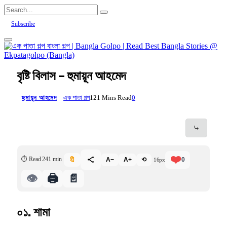
Subscribe
বৃষ্টি বিলাস – হুমায়ূন আহমেদ
হুমায়ূন আহমেদ
এক পাতা গল্প
121 Mins Read
0
⤷
❤️
⏱ Read 241 min
🔖
A−
A+
⟲
0
16px
👁
🖨️
📄
০১. শামা