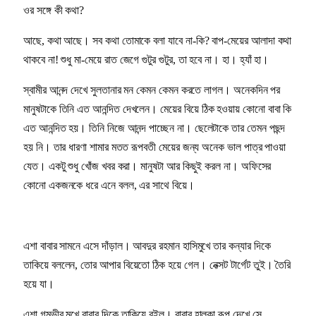
ওর সঙ্গে কী কথা?
আছে, কথা আছে। সব কথা তোমাকে বলা যাবে না-কি? বাপ-মেয়ের আলাদা কথা
থাকবে না! শুধু মা-মেয়ে রাত জেগে গুটুর গুটুর, তা হবে না। হা। হ্যাঁ হা।
স্বামীর আনন্দ দেখে সুলতানার মন কেমন কেমন করতে লাগল। অনেকদিন পর
মানুষটাকে তিনি এত আনন্দিত দেখলেন। মেয়ের বিয়ে ঠিক হওয়ায় কোনো বাবা কি
এত আনন্দিত হয়। তিনি নিজে আনন্দ পাচ্ছেন না। ছেলেটাকে তার তেমন পছন্দ
হয় নি। তার ধারণা শামার মতত রূপবতী মেয়ের জন্য অনেক ভাল পাত্র পাওয়া
যেত। একটু শুধু খোঁজ খবর করা। মানুষটা আর কিছুই করল না। অফিসের
কোনো একজনকে ধরে এনে বলল, এর সাথে বিয়ে।
এশা বাবার সামনে এসে দাঁড়াল। আবদুর রহমান হাসিমুখে তার কন্যার দিকে
তাকিয়ে বললেন, তোর আপার বিয়েতো ঠিক হয়ে গেল। নেক্সট টার্গেট তুই। তৈরি
হয়ে যা।
এশা গম্ভীর মুখে বাবার দিকে তাকিয়ে রইল। বাবার হালকা রূপ দেখে সে