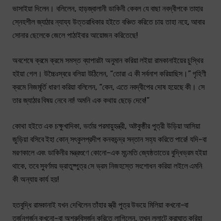
ভাসাইয়া দিলেন। বলিলেন, হাড়জ্বালানী ডাকিনী কেবল যে বাছা নবদ্বীপকে তাহার
স্নেহশীল জ্যাঠার ন্যায্য উত্তরাধিকার হইতে বঞ্চিত করিতে চায় তাহা নহে, আবার
সোনার ছেলেকে জেলে পাঠাইবার আয়োজন করিতেছে!
অবশেষে ক্রমে ক্রমে সমস্ত ব্যাপারটা অনুমান করিয়া লইয়া রামকানাইয়ের চুস্থির
হইয়া গেল। উচ্চৈঃস্বরে বলিয়া উঠিলেন, “তোরা এ কী সর্বনাশ করিয়াছিস।” গৃহিণী
ক্রমে নিজমূর্তি ধারণ করিয়া বলিলেন, “কেন, এতে নবদ্বীপের দোষ হয়েছে কী। সে
তার জ্যাঠার বিষয় নেবে না! অমনি এক কথায় ছেড়ে দেবে!”
কোথা হইতে এক চক্ষুখাদিকা, ভর্তার পরমায়ুহন্ত্রী, অষ্টকুষ্ঠীর পুত্রী উড়িয়া আসিয়া
জুড়িয়া বসিবে ইহা কোন্ সৎকুলপ্রদীপ কনকচন্দ্র সন্তান সহ্য করিতে পারে! যদি-বা
মরণকালে এবং ডাকিনীর মন্ত্রগুণে কোনো-এক মূঢ়মতি জ্যেষ্ঠতাতের বুদ্ধিভ্রম হইয়া
থাকে, তবে সুবর্ণময় ভ্রাতুষ্পুত্র সে ভ্রম নিজহস্তে সংশোধন করিয়া লইলে এমনি
কী অন্যায় কার্য হয়!
হতবুদ্ধি রামকানাই যখন দেখিলেন তাঁহার স্ত্রী পুত্র উভয়ে মিলিয়া কখনো-বা
তর্জনগর্জন কখনো-বা অশ্রুবিসর্জন করিতে লাগিলেন, তখন ললাটে করাঘাত করিয়া