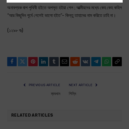
অনাবশ্যক বাপ পৃথিবী হইতে অপসৃত হইয়া গেল ; আত্মীয়দের মধ্যে কেহ কেহ কহিল
“আর কিছুদিন পূর্বে গেলেই ভালো হইত”- কিন্তু তাহাদের নাম করিতে চাহি না।
(১২৯৮ বঃ)
Facebook
Twitter
Pinterest
LinkedIn
Tumblr
Email
Reddit
VKontakte
Telegram
WhatsApp
Copy
Link
PREVIOUS ARTICLE
NEXT ARTICLE
ব্যবধান
গিন্নি
RELATED ARTICLES