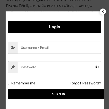
নিজহস্তে লিখিয়াছি এবং দাদা নিজহস্তে স্বাক্ষর করিয়াছেন। আমার পুত্র
নবদ্বীপচন্দ্র যে উইল দাখিল করিয়াছেন তাহা মিথ্যা।” এই বলিয়া রামকানাই
কাঁপিতে কাঁপিতে মূর্ছিত হইয়া পড়িলেন।
Login
চতুর ব্যারিস্টার সকৌতুকে পার্শ্ববর্তী অ্যাটর্নিকে বলিলেন, “বাই জোভ! লোকটাকে
কেমন ঠেসে ধরেছিলুম।”
মামাতো ভাই ছুটিয়া গিয়া দিদিকে বলিল, “বুড়ো সমস্ত মাটি করিয়াছিল – আমার
সাক্ষ্যে মকদ্দমা রক্ষা পায়।”
দিদি বলিলেন, “বটে! লোক কে চিনতে পারে। আমি বুড়োকে ভালো বলে জানতুম।”
কারাবরুদ্ধ নবদ্বীপের বুদ্ধিমান বন্ধুরা অনেক ভাবিয়া স্থির করিল, নিশ্চয়ই বৃদ্ধ ভয়ে
এই কাজ করিয়া ফেলিয়াছে ; সাক্ষীর বাক্সের মধ্যে উঠিয়া বুড়া বুদ্ধি ঠিক রাখিতে পারে
Remember me
Forgot Password?
নাই ; এমনতরো আস্ত নির্বোধ সমস্ত শহর খুঁজিলে মিলে না।
SIGN IN
গৃহে ফিরিয়া আসিয়া রামকানাইয়ের কঠিন বিকার-জ্বর উপস্থিত হইল। প্রলাপে
পুত্রের নাম উচ্চারণ করিতে করিতে এই নির্বোধ, সর্বকর্মপণ্ডকারী, নবদ্বীপের