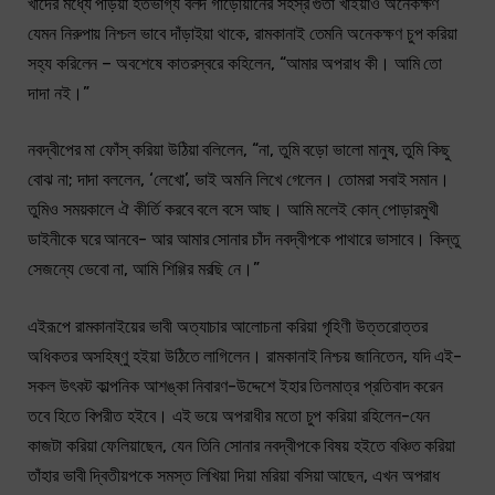
খাদের মধ্যে পড়িয়া হতভাগ্য বলদ গাড়োয়ানের সহস্র গুঁতা খাইয়াও অনেকক্ষণ
যেমন নিরুপায় নিশ্চল ভাবে দাঁড়াইয়া থাকে, রামকানাই তেমনি অনেকক্ষণ চুপ করিয়া
সহ্য করিলেন – অবশেষে কাতরস্বরে কহিলেন, “আমার অপরাধ কী। আমি তো
দাদা নই।”
নবদ্বীপের মা ফোঁস্ করিয়া উঠিয়া বলিলেন, “না, তুমি বড়ো ভালো মানুষ, তুমি কিছু
বোঝ না; দাদা বললেন, ‘লেখো’, ভাই অমনি লিখে গেলেন। তোমরা সবাই সমান।
তুমিও সময়কালে ঐ কীর্তি করবে বলে বসে আছ। আমি মলেই কোন্ পোড়ারমুখী
ডাইনীকে ঘরে আনবে- আর আমার সোনার চাঁদ নবদ্বীপকে পাথারে ভাসাবে। কিন্তু
সেজন্যে ভেবো না, আমি শিগ্গির মরছি নে।”
এইরূপে রামকানাইয়ের ভাবী অত্যাচার আলোচনা করিয়া গৃহিণী উত্তরোত্তর
অধিকতর অসহিষ্ণু হইয়া উঠিতে লাগিলেন। রামকানাই নিশ্চয় জানিতেন, যদি এই-
সকল উৎকট কাল্পনিক আশঙ্কা নিবারণ-উদ্দেশে ইহার তিলমাত্র প্রতিবাদ করেন
তবে হিতে বিপরীত হইবে। এই ভয়ে অপরাধীর মতো চুপ করিয়া রহিলেন-যেন
কাজটা করিয়া ফেলিয়াছেন, যেন তিনি সোনার নবদ্বীপকে বিষয় হইতে বঞ্চিত করিয়া
তাঁহার ভাবী দ্বিতীয়পকে সমস্ত লিখিয়া দিয়া মরিয়া বসিয়া আছেন, এখন অপরাধ