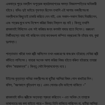
একমাত্র পুত্র নবদ্বীপ অপুত্রক জ্যাঠামহাশয়ের সমস্ত বিষয়সম্পত্তির অধিকারী
হইবে। যদিও দুই ভাইয়ে পৃথগন্ন ছিলেন তথাপি এই আশায় নবদ্বীপের মা
নবদ্বীপকে কিছুতেই চাকরি করিতে দেন নাই, এবং সকাল-সকাল বিবাহ দিয়াছিলেন,
এবং শত্রুর মুখে ভস্ম নিক্ষেপ করিয়া বিবাহ নিষ্ফল হয় নাই। কিন্তু তথাপি
রামকানাই লিখিলেন এবং সই করিবার জন্য কলমটা দাদার হাতে দিলেন। গুরুচরণ
নির্জীবহস্তে যাহা সই করিলেন তাহা কতকগুলা কম্পিত বক্ররেখা কি তাঁহার নাম, বুঝা
দুঃসাধ্য।
পান্তাভাত খাইয়া যখন স্ত্রী আসিলেন তখন গুরুচরণের বাক‌রোধ হইয়াছে দেখিয়া স্ত্রী
কাঁদিতে লাগিলেন। যাহারা অনেক আশা করিয়া বিষয় হইতে বঞ্চিত হইয়াছে তাহারা
বলিল “মায়াকান্না”। কিন্তু সেটা বিশ্বাসযোগ্য নহে।
উইলের বৃত্তান্ত শুনিয়া নবদ্বীপের মা ছুটিয়া আসিয়া বিষম গোল বাধাইয়া দিল ;
বলিল, “মরণকালে বুদ্ধিনাশ হয়। এমন সোনার-চাঁদ ভাইপো থাকিতে -”
রামকানাই যদিও স্ত্রীকে অত্যন্ত শ্রদ্ধা করিতেন – এত অধিক যে তাহাকে
ভাষান্তরে ভয় বলা যাইতে পারে – কিন্তু তিনি থাকিতে পারিলেন না, ছুটিয়া আসিয়া