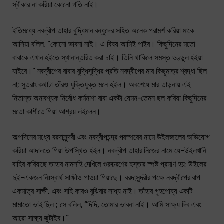
স্বীকার না করিয়া কোনো গতি নাই।
ইতিমধ্যে নবদ্বীপ তাহার বুদ্ধিমান বন্ধুদের সহিত অনেক পরামর্শ করিয়া মাকে
আসিয়া বলিল, “কোনো ভাবনা নাই। এ বিষয় আমিই পাইব। কিছুদিনের মতো
বাবাকে এখান হইতে স্থানান্তরিত করা চাই। তিনি থাকিলে সমস্ত ভণ্ডুল হইয়া
যাইবে।” নবদ্বীপের বাবার বুদ্ধিসুদ্ধির প্রতি নবদ্বীপের মার কিছুমাত্র শ্রদ্ধা ছিল
না; সুতরাং কথাটা তাঁরও যুক্তিযুক্ত মনে হইল। অবশেষে মার তাড়নায় এই
নিতান্ত অনাবশ্যক নির্বোধ কর্মনাশা বাবা একটা যেমন-তেমন ছল করিয়া কিছুদিনের
মতো কাশীতে গিয়া আশ্রয় লইলেন।
অল্পদিনের মধ্যে বরদাসুন্দরী এবং নবদ্বীপচন্দ্র পরস্পরের নামে উইলজালের অভিযোগ
করিয়া আদালতে গিয়া উপস্থিত হইল। নবদ্বীপ তাহার নিজের নামে যে-উইলখানি
বাহির করিয়াছে তাহার নামসহি দেখিলে গুরুচরণের হস্তার স্পষ্ট প্রমাণ হয়; উইলের
দুই-একজন নিঃস্বার্থ সাক্ষীও পাওয়া গিয়াছে। বরদাসুন্দরীর পক্ষে নবদ্বীপের বাপ
একমাত্র সাক্ষী, এবং সহি কারও বুঝিবার সাধ্য নাই। তাঁহার গৃহপোষ্য একটি
মামাতো ভাই ছিল ; সে বলিল, “দিদি, তোমার ভাবনা নাই। আমি সাক্ষ্য দিব এবং
আরো সাক্ষ্য জুটাইব।”