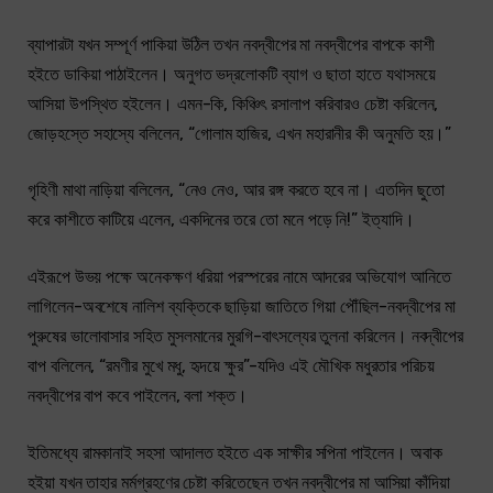
ব্যাপারটা যখন সম্পূর্ণ পাকিয়া উঠিল তখন নবদ্বীপের মা নবদ্বীপের বাপকে কাশী
হইতে ডাকিয়া পাঠাইলেন। অনুগত ভদ্রলোকটি ব্যাগ ও ছাতা হাতে যথাসময়ে
আসিয়া উপস্থিত হইলেন। এমন-কি, কিঞ্চিৎ রসালাপ করিবারও চেষ্টা করিলেন,
জোড়হস্তে সহাস্যে বলিলেন, “গোলাম হাজির, এখন মহারানীর কী অনুমতি হয়।”
গৃহিণী মাথা নাড়িয়া বলিলেন, “নেও নেও, আর রঙ্গ করতে হবে না। এতদিন ছুতো
করে কাশীতে কাটিয়ে এলেন, একদিনের তরে তো মনে পড়ে নি!” ইত্যাদি।
এইরূপে উভয় পক্ষে অনেকক্ষণ ধরিয়া পরস্পরের নামে আদরের অভিযোগ আনিতে
লাগিলেন-অবশেষে নালিশ ব্যক্তিকে ছাড়িয়া জাতিতে গিয়া পৌঁছিল-নবদ্বীপের মা
পুরুষের ভালোবাসার সহিত মুসলমানের মুরগি-বাৎসল্যের তুলনা করিলেন। নবদ্বীপের
বাপ বলিলেন, “রমণীর মুখে মধু, হৃদয়ে ক্ষুর”-যদিও এই মৌখিক মধুরতার পরিচয়
নবদ্বীপের বাপ কবে পাইলেন, বলা শক্ত।
ইতিমধ্যে রামকানাই সহসা আদালত হইতে এক সাক্ষীর সপিনা পাইলেন। অবাক
হইয়া যখন তাহার মর্মগ্রহণের চেষ্টা করিতেছেন তখন নবদ্বীপের মা আসিয়া কাঁদিয়া