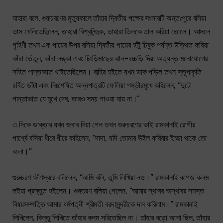
যাহারা বলে, গুরুচরণের মৃত্যুকালে তাঁহার দ্বিতীয় পক্ষের সংসারটি অন্তঃপুরে বসিয়া
তাস খেলিতেছিলেন, তাহারা বিশ্বনিন্দুক, তাহারা তিলকে তাল করিয়া তোলে। আসলে
গৃহিণী তখন এক পায়ের উপর বসিয়া দ্বিতীয় পায়ের হাঁটু চিবুক পর্যন্ত উত্থিত করিয়া
কাঁচা তেঁতুল, কাঁচা লঙ্কা এবং চিংড়িমাছের ঝাল-চচ্চড়ি দিয়া অত্যন্ত মনোযোগের
সহিত পান্তাভাত খাইতেছিলেন। বাহির হইতে যখন ডাক পড়িল তখন স্তূপাকৃতি
চর্বিত ডাঁটা এবং নিঃশেষিত অন্নপাত্রটি ফেলিয়া গম্ভীরমুখে কহিলেন, “দুটো
পান্তাভাত যে মুখে দেব, তারও সময় পাওয়া যায় না।”
এ দিকে ডাক্তার যখন জবাব দিয়া গেল তখন গুরুচরণের ভাই রামকানাই রোগীর
পার্শ্বে বসিয়া ধীরে ধীরে কহিলেন, “দাদা, যদি তোমার উইল করিবার ইচ্ছা থাকে তো
বলো।”
গুরুচরণ ক্ষীণস্বরে বলিলেন, “আমি বলি, তুমি লিখিয়া লও।” রামকানাই কাগজ কলম
লইয়া প্রস্তুত হইলেন। গুরুচরণ বলিয়া গেলেন, “আমার স্থাবর অস্থাবর সমস্ত
বিষয়সম্পত্তি আমার ধর্মপত্নী শ্রীমতী বরদাসুন্দরীকে দান করিলাম।” রামকানাই
লিখিলেন, কিন্তু লিখিতে তাঁহার কলম সরিতেছিল না। তাঁহার বড়ো আশা ছিল, তাঁহার