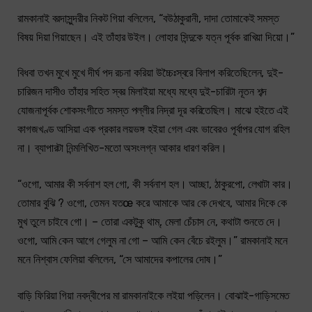
রামকানাই বরদাসুন্দরীর নিকট গিয়া বলিলেন, “বউঠাকুরানী, দাদা তোমাকেই সমস্ত
বিষয় দিয়া গিয়াছেন। এই তাঁহার উইল। লোহার সিন্দুকে যত্ন পূর্বক রাখিয়া দিয়ো।”
বিধবা তখন মুখে মুখে দীর্ঘ পদ রচনা করিয়া উচ্চৈঃস্বরে বিলাপ করিতেছিলেন, দুই-
চারিজন দাসীও তাঁহার সহিত স্বর মিলাইয়া মধ্যে মধ্যে দুই-চারিটা নূতন শব্দ
যোজনাপূর্বক শোকসংগীতে সমস্ত পল্লীর নিদ্রা দূর করিতেছিল। মাঝে হইতে এই
কাগজখণ্ড আসিয়া এক প্রকার লয়ভঙ্গ হইয়া গেল এবং ভাবেরও পূর্বাপর যোগ রহিল
না। ব্যাপারটা নিন্মলিখিত-মতো অসংলগ্ন আকার ধারণ করিল।
“ওগো, আমার কী সর্বনাশ হল গো, কী সর্বনাশ হল। আচ্ছা, ঠাকুরপো, লেখাটা কার।
তোমার বুঝি ? ওগো, তেমন যতœ করে আমাকে আর কে দেখবে, আমার দিকে কে
মুখ তুলে চাইবে গো। – তোরা একটুকু থাম্, মেলা চেঁচাস নে, কথাটা শুনতে দে।
ওগো, আমি কেন আগে গেলুম না গো – আমি কেন বেঁচে রইলুম।” রামকানাই মনে
মনে নিশ্বাস ফেলিয়া বলিলেন, “সে আমাদের কপালের দোষ।”
বাড়ি ফিরিয়া গিয়া নবদ্বীপের মা রামকানাইকে লইয়া পড়িলেন। বোঝাই-গাড়িসমেত