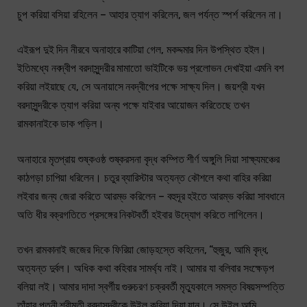
চুপ করিয়া বসিয়া রহিলেন – আহার ত্যাগ করিলেন, জল পর্যন্ত স্পর্শ করিলেন না।
এইরূপ দুই দিন নীরবে অনাহারে কাটিয়া গেল, মকদ্দমার দিন উপস্থিত হইল।
ইতিমধ্যে নবদ্বীপ বরদাসুন্দরীর মামাতো ভাইটিকে ভয় প্রলোভন দেখাইয়া এমনি বশ
করিয়া লইয়াছে যে, সে অনায়াসে নবদ্বীপের পক্ষে সাক্ষ্য দিল। জয়শ্রী যখন
বরদাসুন্দরীকে ত্যাগ করিয়া অন্য পক্ষে যাইবার আয়োজন করিতেছে তখন
রামকানাইকে ডাক পড়িল।
অনাহারে মৃতপ্রায় শুষ্কওষ্ঠ শুষ্করসনা বৃদ্ধ কম্পিত শীর্ণ অঙ্গুলি দিয়া সাক্ষ্যমঞ্চের
কাঠগড়া চাপিয়া ধরিলেন। চতুর ব্যারিস্টার অত্যন্ত কৌশলে কথা বাহির করিয়া
লইবার জন্য জেরা করিতে আরম্ভ করিলেন – বহুদূর হইতে আরম্ভ করিয়া সাবধানে
অতি ধীর বক্রগতিতে প্রসঙ্গের নিকটবর্তী হইবার উদ্যোগ করিতে লাগিলেন।
তখন রামকানাই জজের দিকে ফিরিয়া জোড়হস্তে কহিলেন, “হুজুর, আমি বৃদ্ধ,
অত্যন্ত দুর্বল। অধিক কথা কহিবার সামর্থ্য নাই। আমার যা বলিবার সংক্ষেড়প
বলিয়া লই। আমার দাদা স্বর্গীয় গুরুচরণ চক্রবর্তী মৃত্যুকালে সমস্ত বিষয়সম্পত্তি
তাঁহার পত্নী শ্রীমতী বরদাসুন্দরীকে উইল করিয়া দিয়া যান। সে উইল আমি