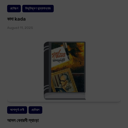
ছোটগল্প
বিভূতিভূষণ বন্দ্যোপাধ্যায়
কাদা kada
August 11, 2025
আশাপূর্ণা দেবী
ছোটগল্প
আসল বেনারসী ল্যাংড়া