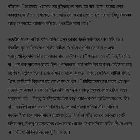
বলিলেন, “মেজোবউ, তোমার তো বুদ্ধিনাশের সময় হয় নাই, তবে তোমার এমন
ব্যবহার কেন? দাদা গেলেন, এখন আমি তো রহিয়া গেলাম, তোমার যা-কিছু বক্তব্য
আছে অবসরমত আমাকে বলিয়ো, এখন ঠিক সময় নয়।”
নবদ্বীপ সংবাদ পাইয়া যখন আসিল তখন তাহার জ্যাঠামহাশয়ের কাল হইয়াছে।
নবদ্বীপ মৃত ব্যক্তিকে শাসাইয়া কহিল, “দেখিব মুখাগ্নি কে করে – এবং
শ্রাদ্ধশান্তি যদি করি তো আমার নাম নবদ্বীপ নয়।” গুরুচরণ লোকটা কিছুই মানিত
না। সে ডফ্ সাহেবের ছাত্র ছিল। শাস্ত্রমতে যেটা সর্বাপেক্ষা অখাদ্য সেইটাতে তার
বিশেষ পরিতৃপ্তি ছিল। লোকে যদি তাহাকে ক্রিশ্চান বলিত, সে জিভ কাটিয়া বলিত,
“রাম, আমি যদি ক্রিশ্চান হই তো গোমাংস খাই।” জীবিত অবস্থায় যাহার এই দশা,
সদ্যোমৃত অবস্থায় সে-যে পিণ্ডনাশ-আশঙ্কায় কিছুমাত্র বিচলিত হইবে, এমন
সম্ভাবনা নাই। কিন্তু উপস্থিতমত ইহা ছাড়া আর-কোনো প্রতিশোধের পথ ছিল
না। নবদ্বীপ একটা সান্ত্বনা পাইল যে, লোকটা পরকালে গিয়া মরিয়া থাকিবে।
যতদিন ইহলোকে থাকা যায় জ্যাঠামহাশয়ের বিষয় না পাইলেও কোনোক্রমে পেট
চলিয়া যায়, কিন্তু জ্যাঠামহাশয় যে-লোকে গেলেন সেখানে ভিক্ষা করিয়া পিণ্ড মেলে
না। বাঁচিয়া থাকিবার অনেক সুবিধা আছে।