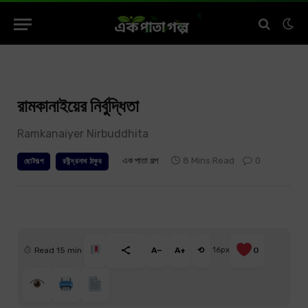
রামকানাইয়ের নির্বুদ্ধিতা
Ramkanaiyer Nirbuddhita
এক পাতা গল্প
8 Mins Read
0
ছোটগল্প
রবীন্দ্রনাথ ঠাকুর
Read 15 min
A−
A+
⟲
16px
0