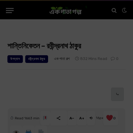
শান্তিনিকেতন – রবীন্দ্রনাথ ঠাকুর
এক পাতা গল্প
832 Mins Read
0
উপন্যাস
রবীন্দ্রনাথ ঠাকুর
⤷
Read 1663 min
A−
A+
⟲
16px
0