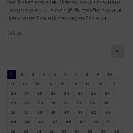
পারলে ঈশ্বরকে পাবার জন্যে কোনো বিশেষ স্থানের কোনো বিশেষ রূপের দ্বারে
দ্বারে ঘুরে বেড়াতে হয় না। এবং ভোগের তৃপ্তিহীন স্পৃহা মেটাবার জন্যে কোনো
বিশেষ ভোগের সামগ্রীর জন্যে বিশেষভাবে লোলুপ হয়ে উঠতে হয় না।
১৭ চৈত্র
⤷
1
2
3
4
5
6
7
8
9
10
11
12
13
14
15
16
17
18
19
20
21
22
23
24
25
26
27
28
29
30
31
32
33
34
35
36
37
38
39
40
41
42
43
44
45
46
47
48
49
50
51
52
53
54
55
56
57
58
59
60