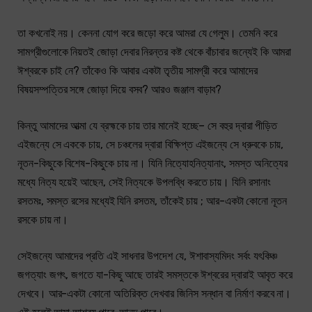
তা কখনোই নয়। কেননা যোগ করে জড়ো করে আমরা যে গেলুম। তেমনি করে
সামগ্রীগুলোকে নিয়তই জোড়া দেবার নিরন্তর কষ্ট থেকে বাঁচাবার জন্যেই কি আমরা
ঈশ্বরকে চাই নে? তাঁকেও কি আবার একটা তৃতীয় সামগ্রী করে আমাদের
বিষয়সম্পত্তির সঙ্গে জোড়া দিয়ে বসব? আরও জঞ্জাল বাড়াব?
কিন্তু আমাদের আত্মা যে ব্রহ্মকে চায় তার মানেই হচ্ছে– সে বহুর দ্বারা পীড়িত
এইজন্যে সে এককে চায়, সে চঞ্চলের দ্বারা বিক্ষিপ্ত এইজন্যে সে ধ্রুবকে চায়,
নূতন-কিছুকে বিশেষ-কিছুকে চায় না। যিনি নিত্যোহনিত্যানাং, সমস্ত অনিত্যের
মধ্যে নিত্য হয়েই আছেন, সেই নিত্যকে উপলব্ধি করতে চায়। যিনি রসানাং
রসতমঃ, সমস্ত রসের মধ্যেই যিনি রসতম, তাঁকেই চায় ; আর-একটা কোনো নূতন
রসকে চায় না।
সেইজন্যে আমাদের প্রতি এই সাধনার উপদেশ যে, ঈশাবাস্যমিদং সর্বং যৎকিঞ্চ
জগত্যাং জগৎ, জগতে যা-কিছু আছে তারই সমস্তকে ঈশ্বরের দ্বারাই আবৃত করে
দেখবে। আর-একটা কোনো অতিরিক্ত দেখবার জিনিস সন্ধান বা নির্মাণ করবে না।