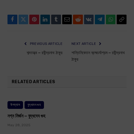
Facebook
Twitter
Pinterest
LinkedIn
Tumblr
Email
Reddit
VKontakte
Telegram
WhatsApp
Copy
Link
PREVIOUS ARTICLE
NEXT ARTICLE
শব্দতত্ত্ব – রবীন্দ্রনাথ ঠাকুর
শান্তিনিকেতন ব্রহ্মচর্যাশ্রম – রবীন্দ্রনাথ
ঠাকুর
RELATED ARTICLES
উপন্যাস
বুদ্ধদেব গুহ
নগ্ন নির্জন – বুদ্ধদেব গুহ
May 28, 2025