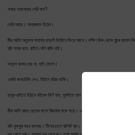
ফজর ওয়াক্তের দেরি কত?
দেরি আছে। আব্বাজান উঠেন।
মীর আলি অনুফার সাহায্য ছাড়াই উঠোনে ফিরে আসে। দক্ষিণ দিক থেকে সুন্দর বাতাস দ
হৃষ্ট গলায় বলে, রাইত বেশি বাকি নাই।
অনুফা জবাব দেয় না, হাই তোলে।
একটা জলচৌকি দেও, উঠানে বইয়া থাকি।
দুপুর-রাইতে উঠানে বইবেন কি? যান, ঘুমাইতে যান।
মীর আলি বাধ্য ছেলের মতো বিছানায় শুয়ে পড়ে। এক বার ঘুম ভাঙলে বাকি রাতটা তার জেগ
বদি খুকখুক করে কাশছে। টিনের চালে ঝটপট শব্দ। কিসের শব্দ? বানর? চৌকির নিচে সবগু
দুধ খেতে চায়। অনুফা দুধ দেবে না। চাপা গলায় মেয়েকে শাসাচ্ছে। বদি আবার কাশছ