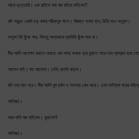
আরে দুত্তোরি। এক রাইতে কয় বার বাইরে যাইবেন?
বদি প্রচন্ড একটা চড় বসায় পরীবানুর গালে। বিরক্ত গলায় বলে, টর্চটা দাও অনুফা।
অনুফা টর্চ খুঁজে পায়, কিন্তু অন্ধকারে ব্যাটারি খুঁজে পায় না।
মীর আলি অপেক্ষা করতে-করতে এক সময় অবাক হয়ে বুঝতে পারে তার প্রস্রাব হয়
আসেন যাই। যত ঝামেলা। দেখি, হাতটা বাড়ান।
বদি তার হাত ধরে। মীর আলি খুব দুর্বল ও অসহায় বোধ করে। এখন থাইক্যা ঘরের মইধ
আইচ্ছা।
আর পানি কম খাইবেন। বুঝলেন?
আইচ্ছা।