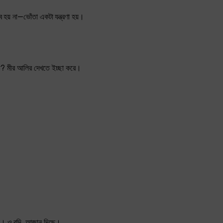
ব হয় না—ভোঁতা একটা যন্ত্রণা হয়।
াপ? মীর আলির দেখতে ইচ্ছা করে।
ছে। ও বদি, আজান দিছে।