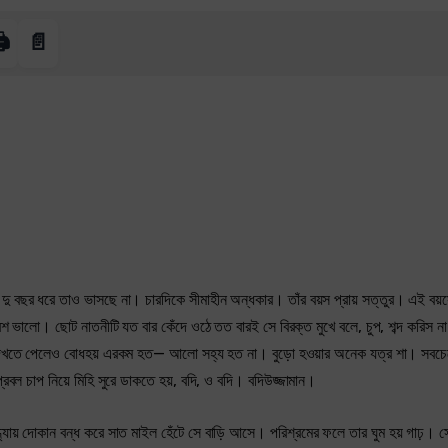
️
📄
বছর ধরে তাও ভাসছে না। চারদিকে সীমাহীন অন্ধকার। তাঁর বয়স প্রায় সত্তুর। এই বয
বেশ ভালো। ছোট নাতনীটি যত বার কেঁদে ওঠে তত বারই সে বিরক্ত মুখে বলে, চুপ, শব্দ করিস 
েখতে পেলেও বোধহয় এরকম হত— আলো সহ্য হত না। বুড়ো হওয়ার অনেক যত্র শা। সবচেয
রবল চাপ নিয়ে মিহি সুরে ডাকতে হয়, বদি, ও বদি। বদিউজ্জামান।
ায় দোকান বন্ধ করে সাত মাইল হেঁটে সে বাড়ি আসে। পরিশ্রমের ফলে তার ঘুম হয় গাঢ়। সে 