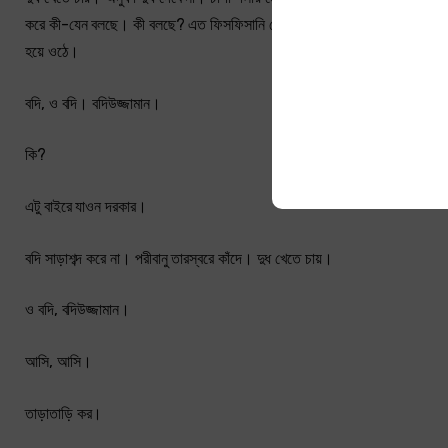
করে কী-যেন বলছে। কী বলছে? এত ফিসফিসানি কেন? মীর আলি কান খাড়া করে শোনার 
হয়ে ওঠে।
বদি, ও বদি। বদিউজ্জামান।
কি?
এটু বাইরে যাওন দরকার।
বদি সাড়াশব্দ করে না। পরীবানু তারস্বরে কাঁদে। দুধ খেতে চায়।
ও বদি, বদিউজ্জামান।
আসি, আসি।
তাড়াতাড়ি কর।