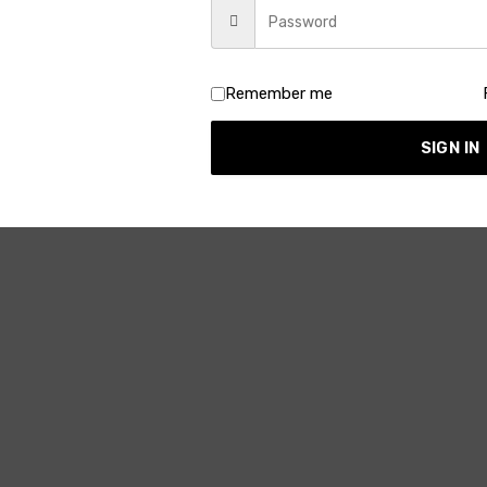
চেষ্টা করে। কাক ডাকল। সকাল হচ্ছে নাকি? মীর আলি ভোরের প্রতীক্ষা করে–তার তলপেট
Remember me
SIGN IN