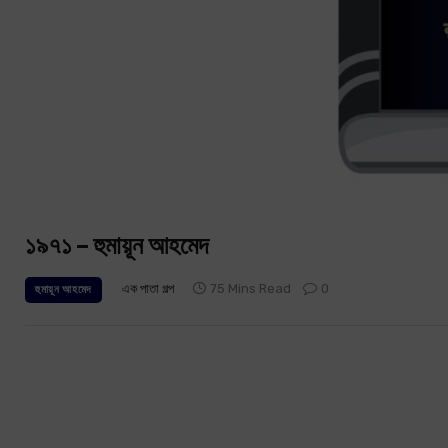
১৯৭১ – হুমায়ূন আহমেদ
এক পাতা গল্প
75 Mins Read
0
হুমায়ূন আহমেদ