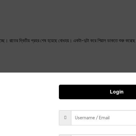
িচ্ছে। রাতের দ্বিতীয় প্রহর শেষ হয়েছে বোধহয়। একটা-দুটা করে শিয়াল ডাকতে শুরু করে
Login
ে কাটাতে হয়। সে বিছানায় বসে ঘরের স্পষ্ট অস্পষ্ট সব শব্দ অত্যন্ত মন দিয়ে শোনে।
লি হাঁস একসঙ্গে প্যাকপ্যাক করল। বাড়ির পাশে শেয়াল হাঁটাহাটি করছে বোঝহয়। পরীবানু 
ে। ঠান্ডা লেগেছে নাকি? পরশু দিন ভিজে বাড়ি ফিরেছে। জুর তো হবেই। বদির কথা শোনা যা