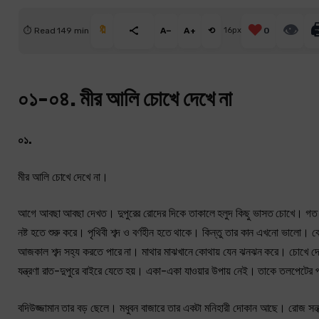
❤️
👁

🔖
⏱ Read 149 min
A−
A+
⟲
16px
0
০১-০৪. মীর আলি চোখে দেখে না
০১.
মীর আলি চোখে দেখে না।
আগে আবছা আবছা দেখত। দুপুরের রোদের দিকে তাকালে হলুদ কিছু ভাসত চোখে। গত দু 
নষ্ট হতে শুরু করে। পৃথিবী শব্দ ও বর্ণহীন হতে থাকে। কিন্তু তার কান এখনো ভালো। 
আজকাল শব্দ সহ্য করতে পারে না। মাথার মাঝখানে কোথায় যেন ঝনঝন করে। চোখে দ
যন্ত্রণা রাত-দুপুরে বাইরে যেতে হয়। একা-একা যাওয়ার উপায় নেই। তাকে তলপেটের প্
বদিউজ্জামান তার বড় ছেলে। মধুবন বাজারে তার একটা মনিহারী দোকান আছে। রোজ সন্ধ্য