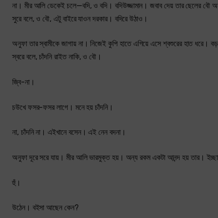
না। মীর আলি ডেকেই চলে—বদি, ও বদি। বদিউজ্জামান। জবাব দেয় তার ছেলের বৌ অনুফা। 
সুরে বলে, ও বৌ, এটু বাইরে যাওন দরকার। বদিরে উঠাও।
অনুফা তার স্বামীকে জাগায় না। নিজেই কুপি হাতে এগিয়ে এসে শ্বশুরের হাত ধরে। বড
স্বরে বলে, চাঁদনি রাইত নাকি, ও বৌ।
জ্বি-না।
চউখে ফসর-ফসর লাগে। মনে হয় চাঁদনি।
না, চাঁদনি না। এইখানে বসেন। এই নেন বদনা।
অনুফা দূরে সরে যায়। মীর আলি ভারমুক্ত হয়। অন্য রকম একটা আনন্দ হয় তার। ইচ
হুঁ।
উঠেন। বইসা আছেন কেন?