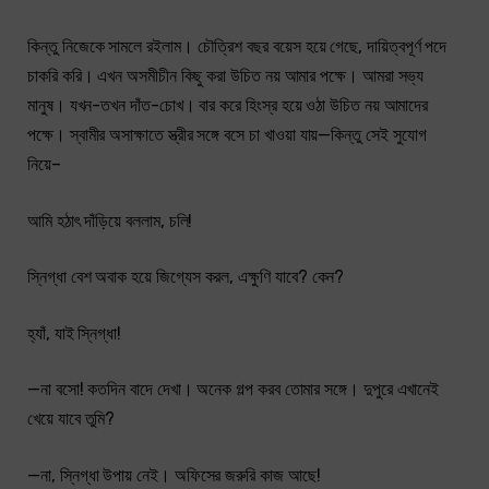
কিন্তু নিজেকে সামলে রইলাম। চৌত্রিশ বছর বয়েস হয়ে গেছে, দায়িত্বপূর্ণ পদে
চাকরি করি। এখন অসমীচীন কিছু করা উচিত নয় আমার পক্ষে। আমরা সভ্য
মানুষ। যখন-তখন দাঁত-চোখ। বার করে হিংস্র হয়ে ওঠা উচিত নয় আমাদের
পক্ষে। স্বামীর অসাক্ষাতে স্ত্রীর সঙ্গে বসে চা খাওয়া যায়—কিন্তু সেই সুযোগ
নিয়ে–
আমি হঠাৎ দাঁড়িয়ে বললাম, চলি!
স্নিগ্ধা বেশ অবাক হয়ে জিগ্যেস করল, এক্ষুণি যাবে? কেন?
হ্যাঁ, যাই স্নিগ্ধা!
—না বসো! কতদিন বাদে দেখা। অনেক গল্প করব তোমার সঙ্গে। দুপুরে এখানেই
খেয়ে যাবে তুমি?
—না, স্নিগ্ধা উপায় নেই। অফিসের জরুরি কাজ আছে!