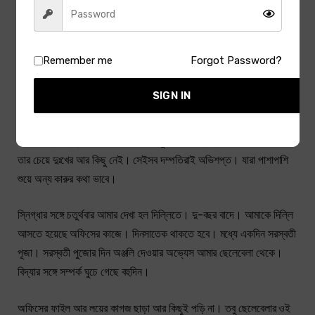
মানুষের মতন আমারও ইচ্ছে করে মেয়েদের সঙ্গে মিশতে, নিরালায় কোনও মেয়ের
মুখোমুখি বসতে। শরীরের মধ্যেও তুফান। ওঠে। ইচ্ছে করে কোনও মেয়ের শরীরের
সঙ্গে মিশিয়ে দিতে। কিন্তু যে-কোনও মেয়ের সঙ্গে মিশতে গেলেই কিছুদিন বাদে
Remember me
Forgot Password?
স্নিগ্ধার কথা মনে পড়ে। অন্য কোনও মেয়ের হাত ছুঁয়েও মনে হয়, স্নিগ্ধাকে
ছুঁয়ে আমি এর চেয়ে বেশি আনন্দ পেতাম।
SIGN IN
এইজন্য কারুকে বিয়ে করতে ভরসা পাইনি। বিয়ে করে মানুষ এক ধরনের শান্তি
পাবার জন্য কিন্তু যাকে বিয়ে করব, তাকে ছুঁয়েও যদি স্নিগ্ধার কথা মনে পড়ে, তবে
তার চেয়ে দুঃখের আর কিছু নেই। সেইসব দম্পতিরাই অভিশপ্ত। যারা পাশাপাশি
শুয়ে অন্য কারুর কথা ভাবে।
স্নিগ্ধার সঙ্গে চতুর্থবার আমার দেখা হল দিল্লিতে। দু-বছর বাদে। আমাকে দিল্লি
আসতে হয়েছে অফিসের কাজে। দিনসাতেক থাকতে হবে। মধ্যে একদিন সরস্বতী
পূজা। সরস্বতী পুজোর দিন অঞ্জলি দেওয়ার অভ্যেস আমার ছেলেবেলা থেকে।
বিদ্যার সঙ্গে সম্পর্ক ঘুচে গেছে বহুদিন।
অফিসের ফাইল আর লয়ের কাগজ ছাড়া আর কিছুই পড়ি না। তবু ছেলেবেলার ওই