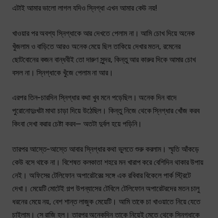
এটাই আমার ভালো লাগল যদিও স্নিগ্ধা এখন আমার কেউ নয়!
খাওয়ার পর অবশ্য স্নিগ্ধাকে আর দেখতে পেলাম না। আমি চোখ দিয়ে অনেক
খুঁজলাম ও বাড়িতে আরও অনেক মেয়ে ছিল তাকিয়ে দেখার মতন, রমেনের
ছোটবোনের কজন বান্ধবীই তো দারুণ সুন্দর, কিন্তু আর কারুর দিকে আমার চোখ
বসল না। স্নিগ্ধাকে খুঁজে পেলাম না আর।
এরপর তিন-চারদিন স্নিগ্ধার কথা খুব মনে পড়েছিল। অনেক দিন বাদে
পুরোনোদুঃখটা মাথা চাড়া দিয়ে উঠেছিল। কিন্তু নিজে থেকে স্নিগ্ধার খোঁজ করব
কিংবা দেখা করার চেষ্টা করব— অতটা দুর্বল হয়ে পড়িনি।
তারপর আস্তে-আস্তে আবার স্নিগ্ধার কথা ভুলতে শুরু করলাম। স্মৃতি আঁকড়ে
কেউ বসে থাকে না। বিশেষত কলকাতা শহরে মন খারাপ করে বেশিদিন থাকার উপায়
নেই। অফিসের টেলিফোন অপারেটরের সঙ্গে এক রবিবার বিকেলে পার্ক স্ট্রিটে
দেখা। মেয়েটি মোটেই গল্প উপন্যাসের টেবিলে টেলিফোন অপারেটরদের মতন চালু
ধরনের মেয়ে নয়, বেশ শান্ত লাজুক মেয়েটি। আমি তাকে চা খাওয়াতে নিয়ে যেতে
চাইলাম। সে রাজি হল। তারপর অনেকদিন তাকে নিয়েই মেতে থেকে স্নিগ্ধাকে