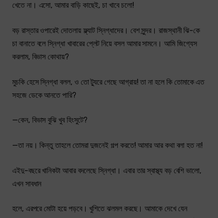
খেতে না। এসো, আমার বাড়ি কাছেই, চা খাবে চলো!
বড় রাস্তার ওপারেই দোতলায় ফ্ল্যাট স্নিগ্ধাদের। বেশ সুন্দর। রাজস্থানী ঝি-কে
চা বানাতে বলে স্নিগ্ধা খাবারের প্লেট নিয়ে বসল আমার সামনে। আমি জিগ্যেস
করলাম, বিভাস কোথায়?
মুচকি হেসে স্নিগ্ধা বলল, ও তো ট্যুরে গেছে আগ্রায়! তা না হলে কি তোমাকে এত
সহজে ডেকে আনতে পারি?
—কেন, বিভাস বুঝি খুব হিংসুটে?
—তা নয়। কিন্তু তাহলে তোমরা দুজনেই গল্প করতে! আমার আর কথা বলা হত না!
এইদু-বছরে খানিকটা আবার বদলেছে স্নিগ্ধা। এবার তার স্বাস্থ্য বড় বেশি ভালো,
এখন সাবধান
হলে, এরপরে মোটা হয়ে পড়বে। খুশিতে ঝলমল করছে। আমাকে দেখে যেন