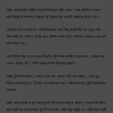
প্রায় জোর করেই বেরিয়ে পড়লাম স্নিগ্ধার বাড়ি থেকে। আর বেশিক্ষণ থাকলে
আমি নিজেকে সামলাতে পারতুম না! নিজের হাত থেকেই আমাকে বাঁচাতে হবে।
হোটেলে ফিরে গেলাম না। অফিসের কাজ এমন কিছু জরুরি ছিল না, তবুও সেই
কাজ সারতেই গেলাম। ইচ্ছে করে বেশিক্ষণ কথা বলতে লাগলাম—আমার এখন একা
থাকা উচিত নয়।
সারা দিল্লি শহর চষে ফেলেও তিনটের বেশি সময় কাটাতে পারলাম না। আমার আর
কোনও উপায় নেই। আমি আবার গেলাম স্নিগ্ধার ফ্ল্যাটে।
দরজা খুলল স্নিগ্ধাই। একটা চওড়া লাল পাড়ের শাড়ি পরে আছে। খোলা চুল
পিঠের ওপর ছড়ানো। নিঃশব্দে হেসে স্নিগ্ধা বলল, আমি জানতাম, তুমি আবার ফিরে
আসবে!
আমি কোনও কথা না বলে ঘরে ঢুকেই স্নিগ্ধাকে জড়িয়ে ধরলাম। তারপর ফিসফিস
করে আমি ওর কানের কাছে মুখ নিয়ে বললাম, আমি আর পারছি না। আমি আর পারছি