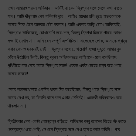
তখন আমারও প্রবল অভিমান। আমিই বা কেন স্নিগ্ধার সঙ্গে সেধে কথা বলতে
যাব। আমি দাঁড়ালাম বেশ খানিকটা দূরে। আমিও ময়দার গুলি ছুড়ে মাছগুলোকে
আমার দিকে টেনে আনবার চেষ্টা করলাম। আমি একবার আড়ি চোখে তাকিয়েছি,
স্নিগ্ধাও তাকিয়েছে, চোখাচোখি হয়ে গেল, কিন্তু স্নিগ্ধা চিনতে পারার কোনও
লক্ষণই দেখাল না। আমি যেন সম্পূর্ণ অপরিচিত। এলেবেলে লোক, আমাকে গ্রাহ্য
করার কোনও দরকারই নেই। স্নিগ্ধার সঙ্গে চোখাচোখি হওয়া মুহূর্তে আমার বুক
কেঁপে উঠেছিল ঠিকই, কিন্তু প্রবল অভিমানভরে আমি মনে-মনে বলেছিলাম,
পৃথিবীতে কত মেয়ে আছে স্নিগ্ধার মতন! ওরকম একটা মেয়ের জন্য বয়ে গেছে
আমার ভাবতে!
সেবার লছমনঝোলায় একদিন থাকব ঠিক করেছিলাম, কিন্তু পাছে স্নিগ্ধার সঙ্গে
আবার দেখা হয়, তা ফিরতি বাসে চলে এলাম সেদিনই। এমনকী হরিদ্বারেও আর
থাকলাম না।
দ্বিতীয়বার দেখা একটা নেমন্তন্ন বাড়িতে, অফিসের বন্ধু রমেনের বিয়ের বউ ভাতে
নেমন্তন্ন খেতে গেছি, সেখানে স্নিগ্ধার সঙ্গে দেখা হবে কল্পনাই করিনি। পরে