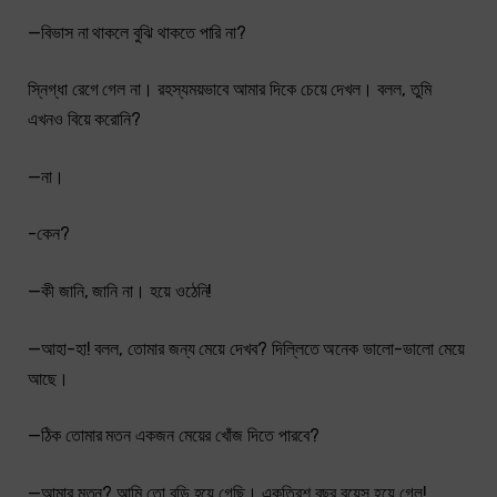
—বিভাস না থাকলে বুঝি থাকতে পারি না?
স্নিগ্ধা রেগে গেল না। রহস্যময়ভাবে আমার দিকে চেয়ে দেখল। বলল, তুমি
এখনও বিয়ে করোনি?
—না।
-কেন?
—কী জানি, জানি না। হয়ে ওঠেনি!
—আহা-হা! বলল, তোমার জন্য মেয়ে দেখব? দিল্লিতে অনেক ভালো-ভালো মেয়ে
আছে।
—ঠিক তোমার মতন একজন মেয়ের খোঁজ দিতে পারবে?
—আমার মতন? আমি তো বুড়ি হয়ে গেছি। একত্রিশ বছর বয়েস হয়ে গেল!