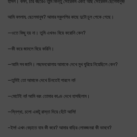
হাসল। বলল, চার বছরেও তুমি কিন্তু সেইরকম একই আছ সেইরকম ছেলেমানুষ!
আমি বললাম, ছেলেমানুষ? আমার স্কুলপির কাছে দুটো চুল পেকে গেছে।
—ওতে কিছু হয় না। তুমি এখনও বিয়ে করোনি কেন?
—কী করে জানলে বিয়ে করিনি।
—আমি সব জানি। লছমনঝোলায় আমাকে দেখে মুখ ঘুরিয়ে নিয়েছিলে কেন?
—তুমিই তো আমাকে দেখে চিনতেই পারলে না!
—মোটেই না! আমি বরং তোমার কাণ্ড দেখে হাসছিলাম।
—স্নিগ্ধা, চলো একটু রাস্তা দিয়ে হেঁটে আসি!
–ইস! এখন বেড়াতে যাব কী করে? আমার বাড়ির লোকজনরা কী ভাববে?