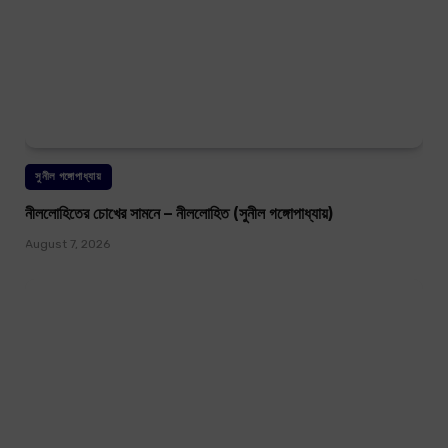
সুনীল গঙ্গোপাধ্যায়
নীললোহিতের চোখের সামনে – নীললোহিত (সুনীল গঙ্গোপাধ্যায়)
August 7, 2026