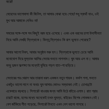
করো!
মেয়েদের ভালোবাসা কী জিনিস, তা আমার বোঝা হয়ে গেছে! শুধু স্বার্থ! যাও, ওই
মুখ আর আমাকে দেখিও না!
সময়ের সঙ্গে-সঙ্গে সব কিছুই নরম হয়ে এসেছে। এখন এক ধরনের চাপা উদাসীনতা
নিয়ে আমি দেখছি স্নিগ্ধাকে। কিন্তু স্নিগ্ধাও কি রাগ ভুলতে পেরেছে?
আবার আলো নিবল, আবার অনুষ্ঠান শুরু হল। স্নিগ্ধাকে ভুলতে চেয়ে আমি
মনোযোগ দিয়ে মুস্তাক আলির সেতার শুনতে লাগলাম। ঘুম আর এল না। আমার
বন্ধু দুজন অল্পক্ষণের মধ্যেই ঘুমিয়ে পড়ল হাত-পা ছড়িয়ে।
সেতারের পর খেয়াল আর তারানা ধরল একজন নতুন গায়ক। কর্কশ গলা, শুনতে
একটুও ভালো লাগে না অথচ ঘুম আসার কোনও সম্ভাবনা নেই। চোখদুটো
একেবারে খড়খড়ে। সিগারেট খাওয়ার জন্য আমি উঠে বাইরে এলাম। রাত প্রায়
চারটে বাজে, হলের মধ্যে অনেকেই তখন ঘুমন্ত, বাইরেও বিশেষ লোকজন নেই।
বেশ জাঁকিয়ে শীত পড়েছে, সিগারেট টানতে এখন বেশ ভালো লাগছে।