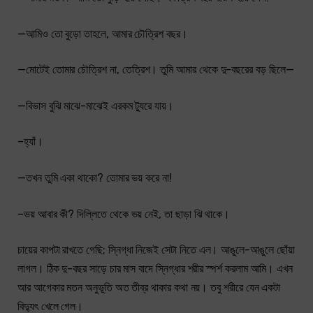
—আমিও তো বুড়ো তাহলে, আমার চৌত্রিশ বছর।
—মোটেই তোমার চৌত্রিশ না, তেত্রিশ। তুমি আমার থেকে দু-বছরের বড় ছিলে—
—বিভাস বুঝি মাঝে-মাঝেই এরকম ট্যুরে যায়।
–হ্যাঁ।
—তখন তুমি একা থাকো? তোমার ভয় করে না!
–ভয় আবার কী? দিল্লিতে থেকে ভয় নেই, তা ছাড়া ঝি থাকে।
চায়ের কাপটা রাখতে গেছি; স্নিগ্ধা নিজেই সেটা নিতে এল। আঙুলে-আঙুলে ছোঁয়া
লাগল। ঠিক দু-বছর সাড়ে চার মাস বাদে স্নিগ্ধার শরীর স্পর্শ করলাম আমি। এখন
আর আগেকার মতন অনুভূতি অত তীব্র থাকার কথা নয়। তবু শরীরে যেন একটা
বিদ্যুৎ খেলে গেল।