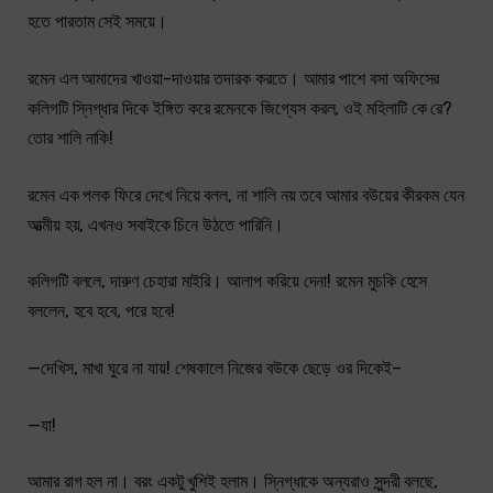
হতে পারতাম সেই সময়ে।
রমেন এল আমাদের খাওয়া-দাওয়ার তদারক করতে। আমার পাশে বসা অফিসের
কলিগটি স্নিগ্ধার দিকে ইঙ্গিত করে রমেনকে জিগ্যেস করল, ওই মহিলাটি কে রে?
তোর শালি নাকি!
রমেন এক পলক ফিরে দেখে নিয়ে বলল, না শালি নয় তবে আমার বউয়ের কীরকম যেন
আত্মীয় হয়, এখনও সবাইকে চিনে উঠতে পারিনি।
কলিগটি বললে, দারুণ চেহারা মাইরি। আলাপ করিয়ে দেনা! রমেন মুচকি হেসে
বললেন, হবে হবে, পরে হবে!
—দেখিস, মাখা ঘুরে না যায়! শেষকালে নিজের বউকে ছেড়ে ওর দিকেই–
—যা!
আমার রাগ হল না। বরং একটু খুশিই হলাম। স্নিগ্ধাকে অন্যরাও সুন্দরী বলছে,