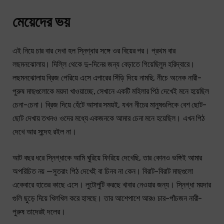
মেয়েদের ভয়
এই নিয়ে চার বার দেখা হল স্নিগ্ধার সঙ্গে ওর বিয়ের পর। প্রথম বার
লছমনঝোলায়। দিল্লি থেকে দু-দিনের জন্য বেড়াতে গিয়েছিলুম হরিদ্বারে।
লছমনঝোলায় ব্রিজ পেরিয়ে এসে এপারের সিঁড়ি দিয়ে নামছি, নীচে অনেক নারী-
পুরুষ মাছগুলোকে ময়দা খাওয়াচ্ছে, সেখানে একটি মহিলার পিঠ দেখেই মনে হয়েছিল
চেনা-চেনা। ব্রিজ দিয়ে হেঁটে আসার সময়ই, যখন নীচের মানুষগুলিকে বেশ ছোট-
ছোট দেখায় তখনও ওদের মধ্যে একজনকে আমার চেনা মনে হয়েছিল। এখন পিঠ
দেখে আর সন্দেহ রইল না।
আট বছর ধরে স্নিগ্ধাকে আমি ঘুরিয়ে ফিরিয়ে দেখেছি, তার কোনও ভঙ্গিই আমার
অপরিচিত নয় —সুতরাং পিঠ দেখেই বা চিনব না কেন। বিরাট-বিরাট মাছগুলো
একেবারে হাতের কাছে এসে। লুটোপুটি করছে খাবার নেওয়ার জন্য। স্নিগ্ধা ময়দার
গুলি ছুড়ে দিয়ে খিলখিল করে হাসছে। তার আশেপাশে আরও চার-পাঁচজন নারী-
পুরুষ তাদেরই দলের।