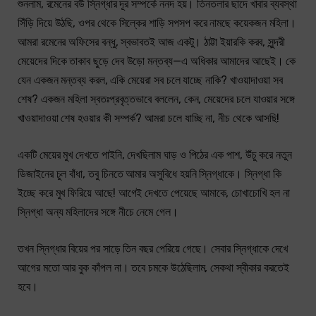
শুনলাম, রমেনের বউ স্নিগ্ধার দূর সম্পর্কে ননদ হয়। তিনতলার ছাদে খাবার ব্যবস্থা
সিঁড়ি দিয়ে উঠছি, ওপর থেকে সিল্কের শাড়ি সপসপ করে নামছে কয়েকজন মহিলা।
আমরা রমেনের অফিসের বন্ধু, স্বভাবতই আজ একটু। ঠাট্টা ইয়ারকি করব, সুন্দরী
মেয়েদের দিকে তাকাব ছুড়ে দেব উড়ো মন্তব্য—এ অধিকার আমাদের আছেই। কে
যেন একজন মন্তব্য করল, একি মেয়েরা সব চলে যাচ্ছে নাকি? খাওয়াদাওয়া সব
শেষ? একজন মহিলা স্বতঃপ্রবৃত্তভাবে বললেন, কেন, মেয়েদের চলে যাওয়ার সঙ্গে
খাওয়াদাওয়া শেষ হওয়ার কী সম্পর্ক? আমরা চলে যাচ্ছি না, নীচ থেকে আসছি!
একটি মেয়ের মুখ দেখতে পাইনি, দেখছিলাম ঘাড় ও পিঠের এক পাশ, উঁচু করে নতুন
ডিজাইনের চুল বাঁধা, তবু চিনতে আমার অসুবিধে হয়নি স্নিগ্ধাকে। স্নিগ্ধা কি
ইচ্ছে করে মুখ ফিরিয়ে আছে! আগেই দেখতে পেয়েছে আমাকে, চোখাচোখি হল না
স্নিগ্ধা অন্য মহিলাদের সঙ্গে নীচে নেমে গেল।
তখন স্নিগ্ধার বিয়ের পর সাড়ে তিন বছর পেরিয়ে গেছে। সেবার স্নিগ্ধাকে দেখে
আগের মতো আর বুক কাঁপল না। তবে চমকে উঠেছিলাম, সেকথা স্বীকার করতেই
হবে।