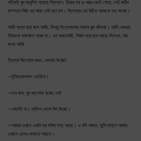
সত্যিই খুব আনন্দিত হয়েছে স্নিগ্ধা। বিয়ের পর দু-বছর কেটে গেছে, সেই কঠিন
দাম্পত্য নিষ্ঠা ওর আজ নেই মনে হল। স্নিগ্ধার তো উচিত আমাকে ভয় পাওয়া।
আমি শান্ত হয়ে বসে আছি, কিন্তু উত্তেজনায় আমার বুক কাঁপছে। আমি বোধহয়
নিজেকে সামলাতে পারব না। এত কাছাকাছি, নির্জন ঘরে বসে আছে স্নিগ্ধা, যার
জন্য আমি
স্নিগ্ধা জিগ্যেস করল, কোথায় উঠেছ!
—ইন্টারন্যাশনাল হোটেলে।
-ওরে বাবা, খুব বড়লোক হয়েছ তো!
—মোটেই না। অফিস থেকে বিল দিচ্ছে।
—আমার এখানে একটা ঘর ফাঁকা পড়ে আছে। ও যদি থাকত, তুমি তাহলে আমার
এখানে এসেও থাকতে পারতে।