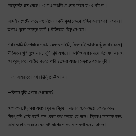
অভ্যেসটা রয়ে গেছে। এখনও অঞ্জলি দেওয়ার আগে চা-ও খাই না।
আজমীর গেটের কাছে বাঙালিদের একটা পূজা মন্ডপে হাজির হলাম সকাল-সকাল।
তখনও পুজো আরম্ভ হয়নি। রীতিমতো ভিড় সেখানে।
এবার আমি স্নিগ্ধাকে প্রথম দেখতে পাইনি, স্নিগ্ধাই আমাকে খুঁজে বার করল।
রীতিমতন খুশি মুখে বলল, তুমি তুমি এখানে। আমিও অবাক হয়ে জিগ্যেস করলাম,
সে প্রশ্ন তো আমিও করতে পারি! তোমরা এখানে বেড়াতে এসেছ বুঝি।
—না, আমরা তো এখন দিল্লিতেই থাকি।
—বিভাস বুঝি এখানে পোস্টেড?
দেখা গেল, স্নিগ্ধা এখানে খুব জনপ্রিয়। অনেক ছেলেমেয়ে এসেছে কেউ
স্নিগ্ধাদি, কেউ বউদি বলে ডেকে কথা বলছে ওর সঙ্গে। স্নিগ্ধা আমাকে বলল,
আমাকে না বলে চলে যেও না! তারপর ওদের সঙ্গে কথা বলতে লাগল।