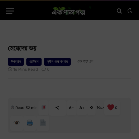
মেয়েদের ভয়
এক পাতা গল্প
উপন্যাস
ছোটগল্প
সুনীল গঙ্গোপাধ্যায়
16 Mins Read
0
Read 32 min
A−
A+
⟲
16px
0