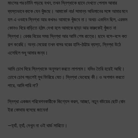
মাংসের পর চাটনি পড়ছে যখন, তখন স্নিগ্ধাকে ছাদে দেখতে পেলাম আবার
ব্যস্তভাবে কাকে যেন খুঁজছে। আমাকে! নাঃ! সামান্য অভিমানের সঙ্গে আমার মনে
হল এ ওভাবে স্নিগ্ধা আর কখনও আমাকে খুঁজবে না। অথচ একদিন ছিল, এরকম
কোনও বিয়ে বাড়িতে হঠাৎ দেখা হলে আমাকে ছাড়া আর কারুকেই খুঁজত না
স্নিগ্ধা। রেবার বিয়ের সময় স্নিগ্ধা আর আমি শেষ রাত্রে। ছাদে বসে-বসে কত
গল্প করেছি। অন্য মেয়েরা তখন বাসর ঘরের হাসি-ঠাট্টায় ব্যস্ত, স্নিগ্ধা উঠে
এসেছিল শুধু আমার জন্য।
আমি চোখ দিয়ে স্নিগ্ধাকে অনুসরণ করতে লাগলাম। যদিও তৈরি হয়েই আছি।
চোখে চোখ পড়লেই মুখ ফিরিয়ে যেত। স্নিগ্ধা ভেবেছে কী। ও অপমান করতে
পারে, আমি পারি না?
স্নিগ্ধা একজন পরিবেশনকারীকে জিগ্যেস করল, আচ্ছা, নতুন বউয়ের ছোট বোন
ইরা কোথায় বসেছে জানেন!
—হ্যাঁ, হ্যাঁ, দেখুন না ওই থার্ড সারিতে।