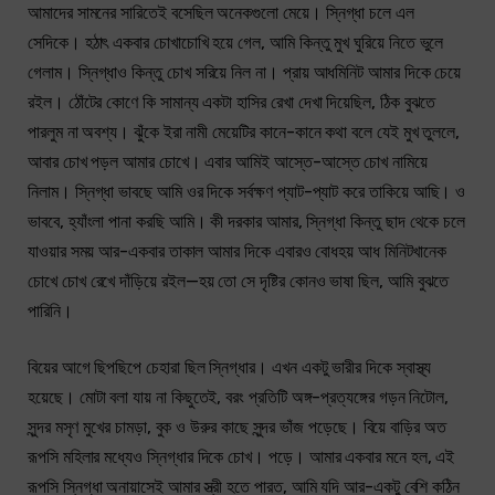
আমাদের সামনের সারিতেই বসেছিল অনেকগুলো মেয়ে। স্নিগ্ধা চলে এল
সেদিকে। হঠাৎ একবার চোখাচোখি হয়ে গেল, আমি কিন্তু মুখ ঘুরিয়ে নিতে ভুলে
গেলাম। স্নিগ্ধাও কিন্তু চোখ সরিয়ে নিল না। প্রায় আধমিনিট আমার দিকে চেয়ে
রইল। ঠোঁটের কোণে কি সামান্য একটা হাসির রেখা দেখা দিয়েছিল, ঠিক বুঝতে
পারলুম না অবশ্য। ঝুঁকে ইরা নামী মেয়েটির কানে-কানে কথা বলে যেই মুখ তুললে,
আবার চোখ পড়ল আমার চোখে। এবার আমিই আস্তে-আস্তে চোখ নামিয়ে
নিলাম। স্নিগ্ধা ভাবছে আমি ওর দিকে সর্বক্ষণ প্যাট-প্যাট করে তাকিয়ে আছি। ও
ভাববে, হ্যাঁংলা পানা করছি আমি। কী দরকার আমার, স্নিগ্ধা কিন্তু ছাদ থেকে চলে
যাওয়ার সময় আর-একবার তাকাল আমার দিকে এবারও বোধহয় আধ মিনিটখানেক
চোখে চোখ রেখে দাঁড়িয়ে রইল—হয় তো সে দৃষ্টির কোনও ভাষা ছিল, আমি বুঝতে
পারিনি।
বিয়ের আগে ছিপছিপে চেহারা ছিল স্নিগ্ধার। এখন একটু ভারীর দিকে স্বাস্থ্য
হয়েছে। মোটা বলা যায় না কিছুতেই, বরং প্রতিটি অঙ্গ-প্রত্যঙ্গের গড়ন নিটোল,
সুন্দর মসৃণ মুখের চামড়া, বুক ও উরুর কাছে সুন্দর ভাঁজ পড়েছে। বিয়ে বাড়ির অত
রূপসি মহিলার মধ্যেও স্নিগ্ধার দিকে চোখ। পড়ে। আমার একবার মনে হল, এই
রূপসি স্নিগ্ধা অনায়াসেই আমার স্ত্রী হতে পারত, আমি যদি আর-একটু বেশি কঠিন