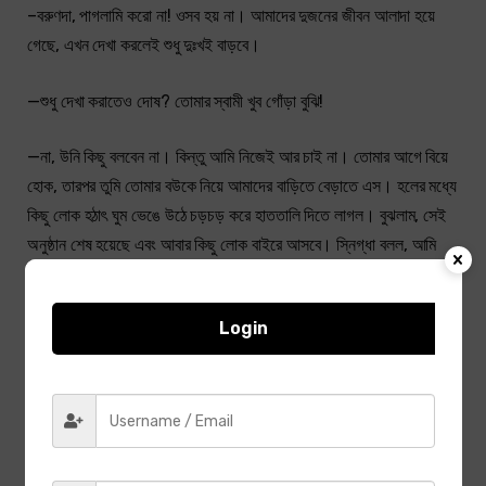
–বরুণদা, পাগলামি করো না! ওসব হয় না। আমাদের দুজনের জীবন আলাদা হয়ে
গেছে, এখন দেখা করলেই শুধু দুঃখই বাড়বে।
—শুধু দেখা করাতেও দোষ? তোমার স্বামী খুব গোঁড়া বুঝি!
—না, উনি কিছু বলবেন না। কিন্তু আমি নিজেই আর চাই না। তোমার আগে বিয়ে
হোক, তারপর তুমি তোমার বউকে নিয়ে আমাদের বাড়িতে বেড়াতে এস। হলের মধ্যে
কিছু লোক হঠাৎ ঘুম ভেঙে উঠে চড়চড় করে হাততালি দিতে লাগল। বুঝলাম, সেই
অনুষ্ঠান শেষ হয়েছে এবং আবার কিছু লোক বাইরে আসবে। স্নিগ্ধা বলল, আমি
এবার যাই!
Login
—স্নিগ্ধা, সত্যিই আর দেখা হবে না?
–না!
কিন্তু আমি তখনই জানতাম, আবার দেখা হবে। স্নিগ্ধাকে আমার বিষম দরকার।
স্নিগ্ধার জন্য দুঃখ পেয়ে আমি সাধু-সন্ন্যাসী হয়ে যাইনি, অন্য আর পাঁচজন