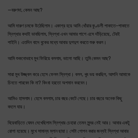
—বরুণদা, কেমন আছ?
আমি দারুণ চমকে উঠেছিলাম। একাগ্র হয়ে আমি ধোঁয়ার কুণ্ডলী পাকাতে-পাকাতে
স্নিগ্ধার কথাই ভাবছিলাম, স্নিগ্ধা এখন আমার পাশে এসে দাঁড়িয়েছে, টেরই
পাইনি। এতদিন বাদে বুকের মধ্যে আবার দুপদুপ করতে শুরু করল।
আমি শুকনোভাবে মুখ ফিরিয়ে বললাম, ভালো আছি। তুমি কেমন আছ?
সারা মুখ উজ্জ্বল করে হেসে ফেলল স্নিগ্ধা। বলল, খুব ভয় করছিল, আপনি আমাকে
চিনতে পারবেন কি না? কিংবা হয়তো অপমান করবেন।
আমিও হাসলাম। হেসে বললাম, চার বছর কেটে গেছে। চার বছরে অনেক কিছু
বদলে যায়।
বিয়েবাড়িতে যেমন দেখেছিলাম স্নিগ্ধার চেহারা তেমন সুন্দর নেই আর। আবার একটু
রোগা হয়েছে। মুখে সামান্য ম্লান ছায়া। সেটা গোপন করার জন্যই স্নিগ্ধা আবার