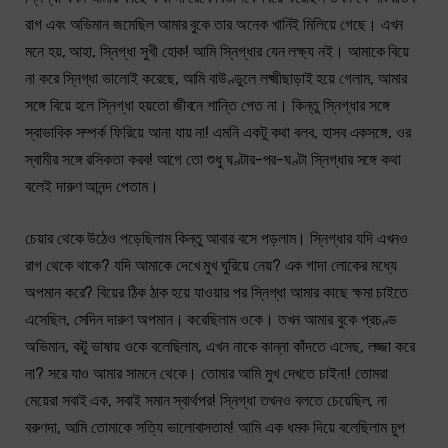
রাগ এবং অভিমান জমেছিল আমার বুকে তার অনেক খানিই মিলিয়ে গেছে। এখন
মনে হয়, আহা, স্নিগ্ধা সুখী হোক! আমি স্নিগ্ধার যেন লক্ষ্য নই। আমাকে বিয়ে
না করে স্নিগ্ধা ভালোই করেছে, আমি বাউণ্ডুলে লক্ষ্মীছাড়াই হয়ে গেলাম, আমার
সঙ্গে বিয়ে হলে স্নিগ্ধা হয়তো জীবনে শান্তি পেত না। কিন্তু স্নিগ্ধার সঙ্গে
স্বাভাবিক সম্পর্ক ফিরিয়ে আনা যায় না! এমনি একটু কথা বলব, হাসব একসঙ্গে, ওর
স্বামীর সঙ্গে রসিকতা করব! আগে তো শুধু ঘণ্টার-পর-ঘণ্টা স্নিগ্ধার সঙ্গে কথা
বলেই দারুণ আনন্দ পেতাম।
চেয়ার থেকে উঠেও পড়েছিলাম কিন্তু আবার বসে পড়লাম। স্নিগ্ধার যদি এখনও
রাগ থেকে থাকে? যদি আমাকে দেখে মুখ ঘুরিয়ে নেয়? এক গাদা লোকের মধ্যে
অপমান করে? বিয়ের ঠিক ঠাক হয়ে যাওয়ার পর স্নিগ্ধা আমার কাছে ক্ষমা চাইতে
এসেছিল, সেদিন দারুণ অপমান। করেছিলাম ওকে। তখন আমার বুকে প্রচণ্ড
অভিমান, কটু ভাষায় ওকে বলেছিলাম, এখন নাকে কান্না কাঁদতে এসেছ, লজ্জা করে
না? সরে যাও আমার সামনে থেকে। তোমার আমি মুখ দেখতে চাইনা! তোমরা
মেয়েরা সবাই এক, সবাই সমান স্বার্থপর! স্নিগ্ধা তখনও বলতে চেয়েছিল, না
বরুণদা, আমি তোমাকে সত্যি ভালোবাসতাম! আমি এক ধমক দিয়ে বলেছিলাম চুপ