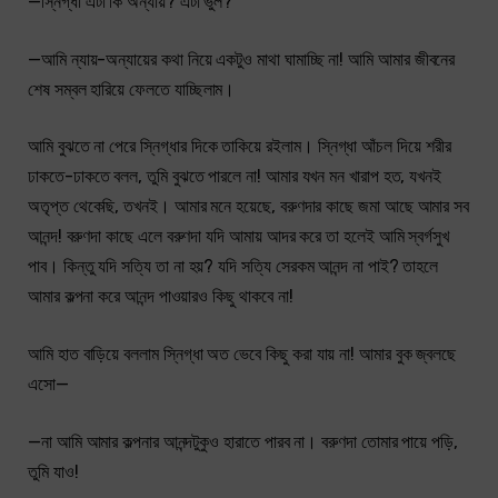
—স্নিগ্ধা এটা কি অন্যায়? এটা ভুল?
—আমি ন্যায়-অন্যায়ের কথা নিয়ে একটুও মাথা ঘামাচ্ছি না! আমি আমার জীবনের
শেষ সম্বল হারিয়ে ফেলতে যাচ্ছিলাম।
আমি বুঝতে না পেরে স্নিগ্ধার দিকে তাকিয়ে রইলাম। স্নিগ্ধা আঁচল দিয়ে শরীর
ঢাকতে-ঢাকতে বলল, তুমি বুঝতে পারলে না! আমার যখন মন খারাপ হত, যখনই
অতৃপ্ত থেকেছি, তখনই। আমার মনে হয়েছে, বরুণদার কাছে জমা আছে আমার সব
আনন্দ! বরুণদা কাছে এলে বরুণদা যদি আমায় আদর করে তা হলেই আমি স্বর্গসুখ
পাব। কিন্তু যদি সত্যি তা না হয়? যদি সত্যি সেরকম আনন্দ না পাই? তাহলে
আমার কল্পনা করে আনন্দ পাওয়ারও কিছু থাকবে না!
আমি হাত বাড়িয়ে বললাম স্নিগ্ধা অত ভেবে কিছু করা যায় না! আমার বুক জ্বলছে
এসো—
—না আমি আমার কল্পনার আনন্দটুকুও হারাতে পারব না। বরুণদা তোমার পায়ে পড়ি,
তুমি যাও!