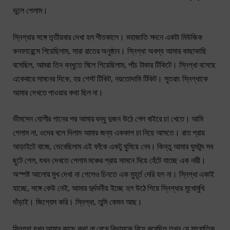
ভুলে গেলাম।
স্নিগ্ধার সঙ্গে তৃতীয়বার দেখা হল শীতকালে। মহাজাতি সদনে একটা মিউজিক
কনফারেন্সে গিয়েছিলাম, সারা রাতের অনুষ্ঠান। স্নিগ্ধা অবশ্য আমার কাছাকাছি
বসেছিল, আমরা তিন বন্ধুতে মিলে গিয়েছিলাম, পাঁচ টাকার টিকিটে। স্নিগ্ধা বসেছে
একেবারে সামনের দিকে, হয় গেস্ট টিকিট, নয়তোদামি টিকিট। সুতরাং স্নিগ্ধাকে
আমার দেখতে পাওয়ার কথা ছিল না।
ভীমসেন যোশীর গানের পর আমার বন্ধু দুজন উঠে গেল বাইরে চা খেতে। আমি
গেলাম না, ওদের বলে দিলাম আমার জন্য এককাপ চা নিয়ে আসতে। রাত প্রায়
আড়াইটে বাজে, ভেবেছিলাম এই ফাঁকে একটু ঘুমিয়ে নেব। কিন্তু আমার ঘুমটুম সব
ছুটে গেল, যখন দেখতে পেলাম মঞ্চের প্রায় সামনে দিয়ে হেঁটে যাচ্ছে এক নারী।
অস্পষ্ট আলোয় মুখ দেখা না গেলেও চিনতে এক মুহূর্ত দেরি হল না। স্নিগ্ধা একাই
যাচ্ছে, সঙ্গে কেউ নেই, আমার দুর্দমনীয় ইচ্ছে হল উঠে গিয়ে স্নিগ্ধার মুখোমুখি
দাঁড়াই। জিগ্যেস করি। স্নিগ্ধা, তুমি কেমন আছ।
স্নিগ্ধা যখন আমার কাছে কথা না রেখে বিভাসকে বিয়ে করেছিল তখন যে সাংঘাতিক