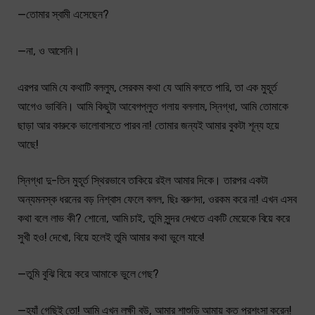
—তোমার স্বামী এসেছেন?
—না, ও আসেনি।
এরপর আমি যে কথাটি বললুম, সেরকম কথা যে আমি বলতে পারি, তা এক মুহূর্ত
আগেও ভাবিনি। আমি কিছুটা আবেগপ্লুত গলায় বললাম, স্নিগ্ধা, আমি তোমাকে
ছাড়া আর কারুকে ভালোবাসতে পারব না! তোমার জন্যই আমার বুকটা শূন্য হয়ে
আছে!
স্নিগ্ধা দু-তিন মুহূর্ত স্থিরভাবে তাকিয়ে রইল আমার দিকে। তারপর একটা
অন্যমনস্ক ধরনের বড় নিশ্বাস ফেলে বলল, ছিঃ বরুণদা, ওরকম করে না! এখন এসব
কথা বলে লাভ কী? শোনো, আমি চাই, তুমি সুন্দর দেখতে একটি মেয়েকে বিয়ে করে
সুখী হও! দেখো, বিয়ে হলেই তুমি আমার কথা ভুলে যাবে!
—তুমি বুঝি বিয়ে করে আমাকে ভুলে গেছ?
—হ্যাঁ গেছিই তো! আমি এখন লক্ষী বউ, আমার শাশুড়ি আমায় কত প্রশংসা করেন!