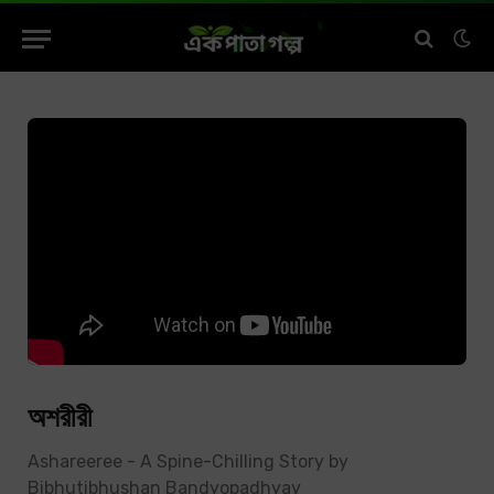
অশরীরী
Ashareeree - A Spine-Chilling Story by
Bibhutibhushan Bandyopadhyay