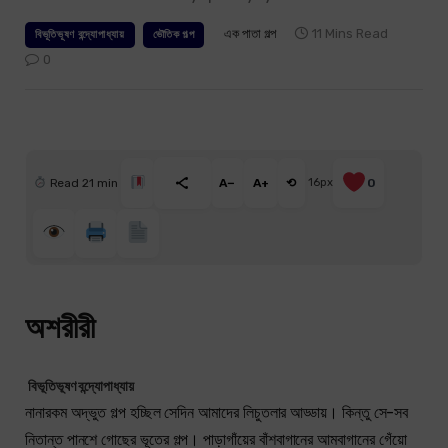
এক পাতা গল্প
11 Mins Read
বিভূতিভূষণ বন্দ্যোপাধ্যায়
ভৌতিক গল্প
0
Read 21 min
A−
A+
⟲
16px
0
অশরীরী
বিভূতিভূষণ বন্দ্যোপাধ্যায়
নানারকম অদ্ভুত গল্প হচ্ছিল সেদিন আমাদের লিচুতলার আড্ডায়। কিন্তু সে-সব
নিতান্ত পানশে গোছের ভূতের গল্প। পাড়াগাঁয়ের বাঁশবাগানের আমবাগানের গেঁয়ো