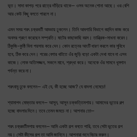
ভূত। সাদা কাপড় পরে রাত্রে দাঁড়িয়ে থাকে— ওসব অনেক শোনা আছে। ওর বেশি
আর কেউ কিছু বলতে পারলে না।
এমন সময় শরৎ চক্রবর্তী আড্ডায় ঢুকলেন। তিনি আবগারি বিভাগে বহুদিন কাজ করে
অবসর গ্রহণ করেছেন সম্প্রতি। ষাটের কাছাকাছি বয়স। তান্ত্রিক-সাধনা করেন।
ঠিকুজি-কুষ্ঠি বিনা পয়সায় করে দেন। কোন রত্নের আংটি ধারণ করলে কার সুবিধে
হবে, ঠিক করে দেন। পরের বেগার খাটতে ওঁর জুড়ি বড়ো একটা দেখা যাবে না এসব
কাজে। লোক অতিসজ্জন, সকলে মানে, শ্রদ্ধা করে। অনেকে ওঁর সামনে ধূমপান
পর্যন্ত করে না।
শরৎবাবু ঢুকে বললেন— এই যে, কী হচ্ছে আজ? যে বাদলা নেমেচে!
শ্যামাপদ মোক্তার বললে— আসুন, আসুন চক্কত্তিমশায়। আমাদের ভূতের গল্প
হচ্ছে বাদলার দিনে। তবে তেমন জমচে না। আপনার তো—
শরৎ চক্রবর্তীমশায় বললেন— আমি একটা গল্প বলতে পারি, তবে সেটা ভূতের গল্প
নয়। সেটা কীসের গল্প তা আমি জানিনে। আপনারা শুনে বিচার করুন।