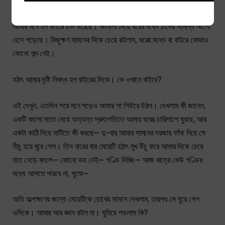
গেলাম, দু-বারই তাই হল।
আমার মনে হল বাইরে চাঁদ উঠেছে। জানালা দিয়ে ঘরের মধ্যে চাঁদের সামান্য আলো
এসে পড়েছে। কিছুক্ষণ সামনের দিকে চেয়ে রইলাম, ঘরের মধ্যে বা বাইরে কোথাও
কোনো শব্দ নেই।
হঠাৎ আমার দৃষ্টি নিবদ্ধ হল বাইরের দিকে। কে ওখানে বাইরে?
এই দেখুন, এতদিন পরে মনে পড়েও আমার গা শিউরে উঠল। দেখলাম কী জানেন,
একটি কালো মতো মেয়ে অত্যন্ত দ্রুতগতিতে আমার ঘরের চারিপাশে ঘুরছে, আর
একটা কাঠি দিয়ে মাটিতে কী করছে— দু-বার আমার সামনের দরজার ফাঁক দিয়ে সে
নীচু হয়ে ঘুরে গেল। তিন বারের বার মেয়েটি হঠাৎ মুখ উঁচু করে আমার দিকে চেয়ে
হাত নেড়ে বললে— কোনো ভয় নেই— গণ্ডি দিচ্ছি— আজ রাত্রে কেউ গণ্ডির
মধ্যে আসতে পারবে না, ঘুমো—
অতি অল্পক্ষণের জন্যে মেয়েটিকে চোখের সামনে দেখলাম, তারপর সে ঘুরে গেল
ওদিকে। আমার আর জ্ঞান রইল না। ঘুমিয়ে পড়লাম কি?