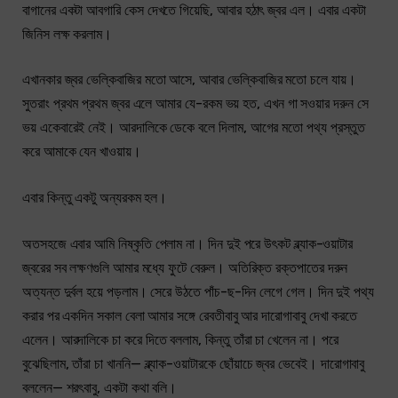
বাগানের একটা আবগারি কেস দেখতে গিয়েছি, আবার হঠাৎ জ্বর এল। এবার একটা
জিনিস লক্ষ করলাম।
এখানকার জ্বর ভেল্কিবাজির মতো আসে, আবার ভেল্কিবাজির মতো চলে যায়।
সুতরাং প্রথম প্রথম জ্বর এলে আমার যে-রকম ভয় হত, এখন গা সওয়ার দরুন সে
ভয় একেবারেই নেই। আরদালিকে ডেকে বলে দিলাম, আগের মতো পথ্য প্রস্তুত
করে আমাকে যেন খাওয়ায়।
এবার কিন্তু একটু অন্যরকম হল।
অতসহজে এবার আমি নিষ্কৃতি পেলাম না। দিন দুই পরে উৎকট ব্ল্যাক-ওয়াটার
জ্বরের সব লক্ষণগুলি আমার মধ্যে ফুটে বেরুল। অতিরিক্ত রক্তপাতের দরুন
অত্যন্ত দুর্বল হয়ে পড়লাম। সেরে উঠতে পাঁচ-ছ-দিন লেগে গেল। দিন দুই পথ্য
করার পর একদিন সকাল বেলা আমার সঙ্গে রেবতীবাবু আর দারোগাবাবু দেখা করতে
এলেন। আরদালিকে চা করে দিতে বললাম, কিন্তু তাঁরা চা খেলেন না। পরে
বুঝেছিলাম, তাঁরা চা খাননি— ব্ল্যাক-ওয়াটারকে ছোঁয়াচে জ্বর ভেবেই। দারোগাবাবু
বললেন— শরৎবাবু, একটা কথা বলি।