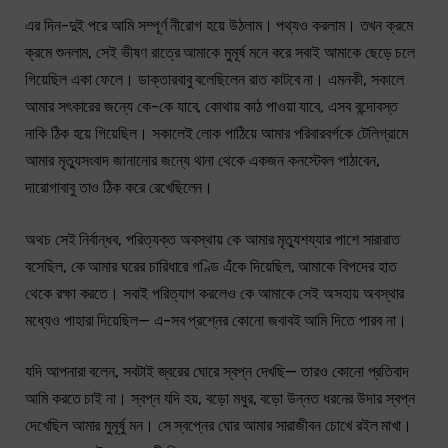
এর দিন-দুই পরে আমি সম্পূর্ণ নীরোগ হয়ে উঠলাম। পথ্যও করলাম। তখন ক্রমে
ক্রমে শুনলাম, সেই ভীষণ রাত্রে আমাকে মুমূর্ষ মনে করে সবাই আমাকে ছেড়ে চলে
গিয়েছিল একা ফেলে। ডাক্তারবাবু বলেছিলেন রাত কাটবে না। এমনকী, সকালে
আমার সৎকারের জন্যে কে-কে যাবে, কোথায় কাঠ পাওয়া যাবে, এসব বন্দোবস্ত
নাকি ঠিক হয়ে গিয়েছিল। সকালেই লোক পাঠিয়ে আমার পরিবারবর্গকে টেলিগ্রামে
আমার মৃত্যুসংবাদ জানানোর জন্যে থানা থেকে একজন কনস্টেবল পাঠাবেন,
দারোগাবাবু তাও ঠিক করে রেখেছিলেন।
অথচ সেই নির্বান্ধব, পরিত্যক্ত অবস্থায় কে আমার মৃত্যুশয্যার পাশে সারারাত
বসেছিল, কে আমার ঘরের চারিধারে গণ্ডি এঁকে দিয়েছিল, আমাকে বিপদের হাত
থেকে রক্ষা করতে। সবাই পরিত্যাগ করলেও কে আমাকে সেই অসহায় অবস্থার
মধ্যেও পাহারা দিয়েছিল— এ-সব প্রশ্নের কোনো জবাবই আমি দিতে পারব না।
যদি আপনারা বলেন, সবটাই জ্বরের ঘোরে স্বপ্ন দেখছি— তারও কোনো প্রতিবাদ
আমি করতে চাই না। স্বপ্ন যদি হয়, বড়ো মধুর, বড়ো উন্নত ধরনের উদার স্বপ্ন
দেখেছিল আমার মুমূর্ষু মন। সে স্বপ্নের ঘোর আমার সারাজীবন চোখে রইল মাখা।