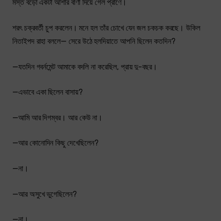
মস্ত বড়ো একটা আশার বাণী দিয়ে গেল প্রাণে।
শরৎ চক্রবর্তী চুপ করলেন। মনে হল তাঁর চোখে যেন জল চকচক করছে। উকিল
নিতাইপদ রাহা বললে— সেরে উঠে হলদিয়াতে আপনি ছিলেন কতদিন?
—যতদিন গবর্নমেন্ট আমাকে বদলি না করেছিল, প্রায় দু-বছর।
—এভাবে একা ছিলেন বাসায়?
—আমি আর দিগম্বর। আর কেউ না।
—আর কোনোদিন কিছু দেখেছিলেন?
—না।
—আর অসুখে ভুগেছিলেন?
—না।