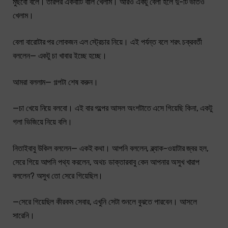
মুছবো বলে। তারপর একবাটি বার্লি খেলাম। আরও একটু বেলা হলে দু-টি ভাতও
খেলাম।
বেলা বারোটার পর লোকজন এল স্ট্রেচার নিয়ে। এই পর্যন্ত বলে শরৎ চক্রবর্তী
বললেন— একটু চা খাবার ইচ্ছে হচ্ছে।
আমরা বললাম— গল্পটা শেষ করুন।
—চা খেয়ে নিয়ে বলবো। এই বার গল্পের আসল অংশটাতে এসে গিয়েছি কিনা, একটু
গলা ভিজিয়ে নিয়ে বলি।
নিতাইবাবু উকিল বললেন— একই কথা। আপনি বললেন, ব্ল্যাক-ওয়াটার জ্বর হল,
সেরে গিয়ে আপনি পথ্য করলেন, অথচ ডাক্তারবাবু কেন আপনার অসুখ খারাপ
বললেন? অসুখ তো সেরে গিয়েছিল।
—সেরে গিয়েছিল কীরকম সেবার, এখুনি সেটা শুনলে বুঝতে পারবেন। আসলে
সারেনি।