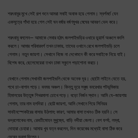
শরৎবাবুর মুখে সেই গল্প শুনে আমরা সবাই অবাক হয়ে গেলাম। স্বর্গমর্ত যেন
একসূত্রে গাঁথা হয়ে গেল সেই ঘন বর্ষার বর্ষণমুখর মেঘের আবরণ ভেদ করে।
শরৎবাবু বললেন— আমাকে সেবার হঠাৎ জলপাইগুড়ির ওধারে ডুয়ার্স অঞ্চলে বদলি
করলে। আমার পরিবারবর্গ তখন ঢাকায়, তাদের ওখানে রেখে জলপাইগুড়ি চলে
গেলাম। নতুন জায়গা। সেখানে নিজে না দেখেশুনে কী করে সবাইকে নিয়ে যাই।
বিশেষ করে, ছেলেমেয়েরা তখন ঢাকা স্কুলে পড়াশোনা করচে।
যেখানে গেলাম সেখানটা জলপাইগুলি থেকে অনেক দূর। ছোটো লাইনে যেতে হয়,
পথে চা-বাগান পড়ে। বনময় অঞ্চল। কিন্তু দূরে সবুজ বনরেখার পটভূমিকায়
হিমালয়ের উত্তুঙ্গ শিখরমালা চোখে পড়ে। বড়ো নির্জন স্থান। আমি যে-জায়গায়
গেলাম, তার নাম হলদিয়া। ছোট্ট জায়গা, আমি সেখানে গিয়ে সিনিয়র
সাবইনস্পেকটরের বাসায় উঠলাম; কারণ, আমার বাসা তখনও ঠিক হয়নি। সে
ভদ্রলোকের নাম, রেবতীমোহন মুখুজ্যে, বাড়ি নদীয়া জেলা। বেশ ফর্সা, লম্বা,
দোহারা চেহারা। আমায় খুব যত্ন করলেন, দিন কয়েকের মধ্যেই বাসা ঠিক করে
দেবেন ভরসা দিলেন।