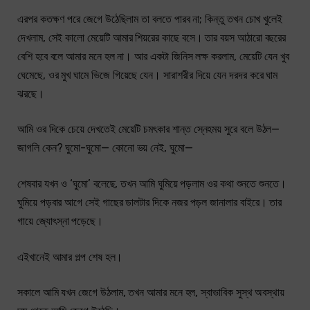
এরপর কতক্ষণ পরে জেগে উঠেছিলাম তা বলতে পারব না; কিন্তু তখন চোখ খুলেই
দেখলাম, সেই কালো মেয়েটি আমার শিয়রের কাছে বসে। তার বয়স আঠারো বছরের
বেশি হবে বলে আমার মনে হল না। আর একটা জিনিস লক্ষ করলাম, মেয়েটি যেন খুব
ঘেমেছে, ওর মুখ ঘামে ভিজে গিয়েছে যেন। সারাশরীর দিয়ে যেন দরদর করে ঘাম
ঝরছে।
আমি ওর দিকে চেয়ে দেখতেই মেয়েটি চমৎকার শান্ত স্নেহময় সুরে বলে উঠল—
জাগলি কেন? ঘুমো-ঘুমো— কোনো ভয় নেই, ঘুমো—
শেষবার যখন ও ‘ঘুমো’ বলেছে, তখন আমি ঘুমিয়ে পড়লাম ওর কথা শুনতে শুনতে।
ঘুমিয়ে পড়বার আগে সেই গাছের ডালটার দিকে নজর পড়ল জানালার বাইরে। তার
গায়ে জ্যোৎস্না পড়েছে।
এইখানেই আমার গল্প শেষ হল।
সকালে আমি যখন জেগে উঠলাম, তখন আমার মনে হল, স্বাভাবিক সুস্থ অবস্থায়