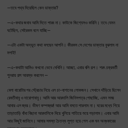
—তবে পথ্য দিয়েছিল কেন ডাক্তার?
—এ-কথার জবাব আমি দিতে পারব না। কাউকে জিগ্যেসও করিনি। তবে যেমন
ঘটেছিল, সেইরকম বলে যাচ্ছি—
—এটা একটা অদ্ভুত কথা বলছেন আপনি। কীরকম সে দেশের ডাক্তার বুঝলাম না
মশাই!
—এ-কথাটা আমিও কখনো ভেবে দেখিনি। আচ্ছা, এবার বলি গল্প। শরৎ চক্রবর্তী
পুনরায় গল্প আরম্ভ করলেন —
বেলা বারোটার পর স্ট্রেচার নিয়ে এল চা-বাগানের লোকজন। সেখানে দাঁড়িয়ে ছিলেন
রেবতীবাবু ও দারোগাবাবু। আমি আর আরদালি জিনিসপত্র গোছাচ্ছি, এমন সময়
আবার এল জ্বর। ভীষণ কম্পজ্বর! আর আমি বসতে পারলাম না। ঘরের মধ্যে গিয়ে
তাড়াতাড়ি বাঁধা বিছানা আরদালিকে দিয়ে খুলিয়ে পাতিয়ে শুয়ে পড়ালাম। এবার আমি
আর কিছুই জানিনে। আমার সমস্ত চৈতন্য লুপ্ত হয়ে গেল এক ঘন অন্ধকারের