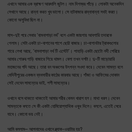
এখানে আমার এক ব্রাহ্মণ আরদালি জুটল। নাম দিগম্বর পাঁড়ে। লোকটা অনেকদিন
সেখানে আছে। রান্না করত খুব ভালো। সে হাটবাজার রান্নাবান্না সবই করত।
কোনো অসুবিধা ছিল না।
মাস-দুই পরে সেবার ‘বামনাপাড়া নর্থ’ বলে একটা জায়গায় আবগারি তদারকে
গেলাম। সেটা একটা চা-বাগানের পাশে ছোট্ট বাজার। চা-বাগানটার ট্রাকগুলোর
গায়ে লেখা আছে, ‘বামনাপাড়া নর্থ টি এস্টেট’। পাহাড়ি একটা ছোটো নদী পেরিয়ে
আমার গোরুর গাড়ি বাজারে গিয়ে থামল। বেলা তখন দশটা। দু-টি মাড়োয়ারি
মহাজনের গদি আছে। তারা বন অঞ্চলের উৎপন্ন সওদা করে। দেবেন সামন্ত বলে
মেদিনীপুরের একজন ব্যবসায়ীর কাঠের কারবার আছে। গাঁজা ও আফিমের দোকান
সেই দেবেন সামন্তের ভাই, শশী সামন্তের।
ওখানে বসে থাকতে থাকতেই আমার শরীর কেমন খারাপ হল। মাথা ধরল। দেবেন
সামন্তকে বলতে সে কী একটা হোমিয়োপ্যাথিক ওষুধ দিলে। বললে, এতেই সেরে
যাবে। কোনো ভয় নেই।
আমি বললাম— আপনাদের এখানে ব্ল্যাক-ওয়াটার হয়?