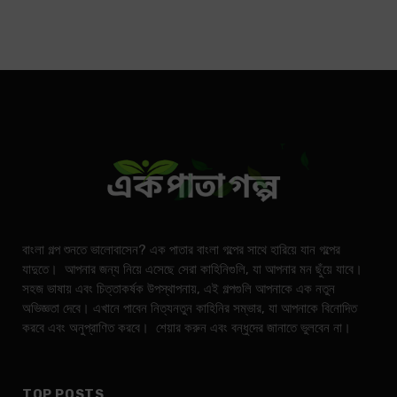
বাংলা গল্প শুনতে ভালোবাসেন? এক পাতার বাংলা গল্পের সাথে হারিয়ে যান গল্পের
যাদুতে। আপনার জন্য নিয়ে এসেছে সেরা কাহিনিগুলি, যা আপনার মন ছুঁয়ে যাবে।
সহজ ভাষায় এবং চিত্তাকর্ষক উপস্থাপনায়, এই গল্পগুলি আপনাকে এক নতুন
অভিজ্ঞতা দেবে। এখানে পাবেন নিত্যনতুন কাহিনির সম্ভার, যা আপনাকে বিনোদিত
করবে এবং অনুপ্রাণিত করবে। শেয়ার করুন এবং বন্ধুদের জানাতে ভুলবেন না।
TOP POSTS