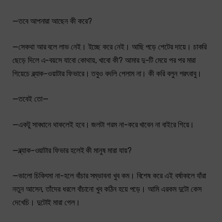
—তবে আপনারা আছেন কী করে?
—সেকথা আর বলে লাভ নেই। ইচ্ছে করে নেই। আছি পড়ে পেটের দায়ে। চাকরি
ছেড়ে দিলে এ-বয়সে যাবো কোথায়, খাবো কী? আমার দু-টি মেয়ে পর পর মারা
গিয়েচে ব্ল্যাক-ওয়াটার ফিভারে। তবুও বদলি পেলাম না। কী করি বলুন শরৎবাবু।
—তবেই তো—
—একটু সাবধানে থাকলেই হবে। জলটা গরম না-করে খাবেন না বাইরে গিয়ে।
—ব্ল্যাক-ওয়াটার ফিভার হলেই কী মানুষ মারা যায়?
—ভালো চিকিৎসা না-হলে বাঁচার সম্ভাবনা খুব কম। বিশেষ করে এই বর্ষাকালে যাঁরা
নতুন আসেন, তাঁদের ধরলে বাঁচানো খুব কঠিন হয়ে পড়ে। আমি এরকম দুটো কেস
দেখেচি। দুটোই মারা গেল।