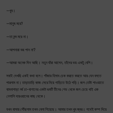
—খুব।
—মানুষ মরে?
—তা মন্দ মরে না।
—আপনারা ভয় পান না?
—আমরা অনেক দিন আছি। নতুন যাঁরা আসেন, তাঁদের ভয় একটু বেশি।
সবাই দেখছি একই কথা বলে। গাঁজার হিসাব চেক করতে করতে আর যেন বসতে
পারলাম না। তাড়াতাড়ি কাজ সেরে নিয়ে গাড়িতে উঠে পড়ি। জল তেষ্টা পাওয়াতে
বামনাপাড়া নর্থ চা-বাগানের একটা গুমটি টিনের শেড থেকে জল চেয়ে খাই এক
নেপালি দারওয়ানের কাছ থেকে।
যখন বাসায় পৌঁছলাম তখন বেলা গিয়েছে। আমার তখন খুব জ্বর। পথেই কম্প দিয়ে