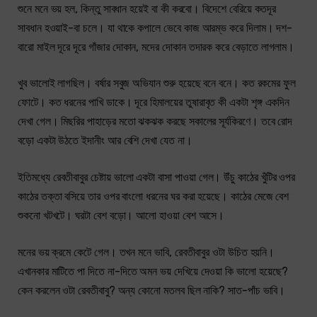
শুনে মনে ভয় হল, কিন্তু সাবধান হয়েই বা কী করবো। বিদেশে বেরিয়ে কতদূর
সাবধান হওয়াই-বা চলে। যা থাকে কপালে ভেবে কাজ আরম্ভ করে দিলাম। দশ-
বারো মাইল দূরে দূরে গাঁজার দোকান, মদের দোকান তদারক করে বেড়াতে লাগলাম।
খুব ভালোই লাগছিল। বর্ষার সবুজ অভিযান শুরু হয়েছে বনে বনে। কত রকমের ফুল
ফোটে। কত ধরনের পাখি ডাকে। দূরে হিমালয়ের তুষারাবৃত কী একটা শৃঙ্গ একদিন
দেখা গেল। মিছরির পাহাড়ের মতো ঝকঝক করছে সকালের সূর্যকিরণে। তবে রোদ
বড়ো একটা উঠতে ইদানীং আর বেশি দেখা যেত না।
ইতিমধ্যে রেবতীবাবুর চেষ্টায় ভালো একটা বাসা পাওয়া গেল। উঁচু কাঠের খুঁটির ওপর
কাঠের তক্তা বসিয়ে তার ওপর বাংলো ধরনের ঘর করা হয়েছে। কাঠের মেজে বেশ
শুকনো খটখটে। ঘরটা বেশ বড়ো। আলো হাওয়া বেশ আসে।
মনের ভয় ক্রমে কেটে গেল। তখন মনে ভাবি, রেবতীবাবুর ওটা উচিত হয়নি।
এখানকার মাটিতে পা দিতে না-দিতে অমন ভয় দেখিয়ে দেওয়া কি ভালো হয়েছে?
কেন করলেন ওটা রেবতীবাবু? অন্য কোনো মতলব ছিল নাকি? সাত-পাঁচ ভাবি।