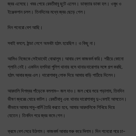
জ্বর এসেছে। খবর পেয়ে রেবতীবাবু ছুটে এলেন। ডাক্তার ডাকা হল। ওষুধ ও
ইঞ্জেকশান চলল। তিনদিনের মধ্যে জ্বর ছেড়ে গেল।
দিন পনেরো বেশ আছি।
সবাই বললে, ঠান্ডা লেগে অমনটা হঠাৎ হয়েছিল। ও কিছু না।
আমিও নিজেকে সেইভাবেই বোঝালুম। আবার বেশ কাজকর্ম করি। শরীরে কোনো
গ্লানি নেই। একদিন হলদিয়া পুলিশ থানায় বসে থানার দারোগার সঙ্গে গল্প করছি,
হঠাৎ আবার জ্বর এল। দারোগাবাবু লোক দিয়ে আমায় বাড়ি পাঠিয়ে দিলেন।
আরদালি দিগম্বর পাঁড়েকে বললাম— জল দাও। জল খেয়ে শুয়ে পড়ালাম, তিনদিন
ভীষণ জ্বরের ঘোরে কাটল। রেবতীবাবু এবং থানার দারোগাবাবু দু-বেলাই আসতেন।
কীভাবে আমার সাবু-বার্লি তৈরি করতে হবে, আমার আরদালিকে শিখিয়ে দিয়ে
যেতেন। তিনদিন পরে জ্বর কমে গেল।
ক্রমে বেশ সেরে উঠলাম। কাজকর্ম আবার শুরু করে দিলাম। দিন পনেরো পরে চা-