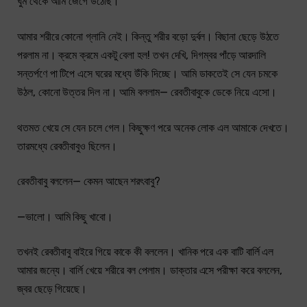
ঘুম থেকে আমি জেগে উঠেছি।
আমার শরীরে কোনো গ্লানি নেই। কিন্তু শরীর বড়ো দুর্বল। বিছানা ছেড়ে উঠতে
পরলাম না। ক্রমে ক্রমে একটু বেলা হল! তখন দেখি, দিগম্বর পাঁড়ে আরদালি
সন্তর্পণে পা টিপে এসে ঘরের মধ্যে উঁকি দিচ্ছে। আমি ডাকতেই সে যেন চমকে
উঠল, কোনো উত্তর দিল না। আমি বললাম— রেবতীবাবুকে ডেকে নিয়ে এসো।
থতমত খেয়ে সে যেন চলে গেল। কিছুক্ষণ পরে অনেক লোক এল আমাকে দেখতে।
তারমধ্যে রেবতীবাবুও ছিলেন।
রেবতীবাবু বললেন— কেমন আছেন শরৎবাবু?
—ভালো। আমি কিছু খাবো।
তখনই রেবতীবাবু বাইরে গিয়ে কাকে কী বললেন। খানিক পরে এক বাটি বার্লি এল
আমার জন্যে। বার্লি খেয়ে শরীরে বল পেলাম। ডাক্তার এসে পরীক্ষা করে বললেন,
জ্বর ছেড়ে গিয়েছে।